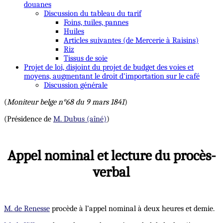
douanes
Discussion du tableau du tarif
Foins, tuiles, pannes
Huiles
Articles suivantes (de Mercerie à Raisins)
Riz
Tissus de soie
Projet de loi, disjoint du projet de budget des voies et
moyens, augmentant le droit d'importation sur le café
Discussion générale
(
Moniteur belge n°68 du 9 mars 1841
)
(Présidence de
M. Dubus (aîné)
)
Appel nominal et lecture du procès-
verbal
M. de Renesse
procède à l’appel nominal à deux heures et demie.