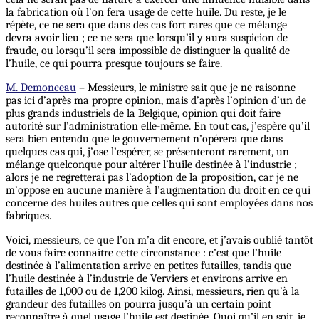
la fabrication où l’on fera usage de cette huile. Du reste, je le
répète, ce ne sera que dans des cas fort rares que ce mélange
devra avoir lieu ; ce ne sera que lorsqu’il y aura suspicion de
fraude, ou lorsqu’il sera impossible de distinguer la qualité de
l’huile, ce qui pourra presque toujours se faire.
M. Demonceau
– Messieurs, le ministre sait que je ne raisonne
pas ici d’après ma propre opinion, mais d’après l’opinion d’un de
plus grands industriels de la Belgique, opinion qui doit faire
autorité sur l’administration elle-même. En tout cas, j’espère qu’il
sera bien entendu que le gouvernement n’opérera que dans
quelques cas qui, j’ose l’espérer, se présenteront rarement, un
mélange quelconque pour altérer l’huile destinée à l’industrie ;
alors je ne regretterai pas l’adoption de la proposition, car je ne
m’oppose en aucune manière à l’augmentation du droit en ce qui
concerne des huiles autres que celles qui sont employées dans nos
fabriques.
Voici, messieurs, ce que l’on m’a dit encore, et j’avais oublié tantôt
de vous faire connaître cette circonstance : c’est que l’huile
destinée à l’alimentation arrive en petites futailles, tandis que
l’huile destinée à l’industrie de Verviers et environs arrive en
futailles de 1,000 ou de 1,200 kilog. Ainsi, messieurs, rien qu’à la
grandeur des futailles on pourra jusqu’à un certain point
reconnaître à quel usage l’huile est destinée. Quoi qu’il en soit, je