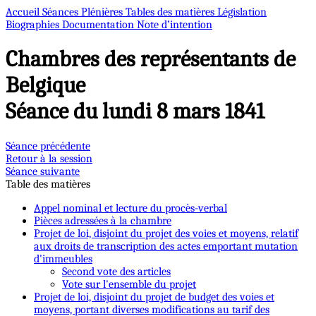
Accueil
Séances Plénières
Tables des matières
Législation
Biographies
Documentation
Note d’intention
Chambres des représentants de
Belgique
Séance du lundi 8 mars 1841
Séance précédente
Retour à la session
Séance suivante
Table des matières
Appel nominal et lecture du procès-verbal
Pièces adressées à la chambre
Projet de loi, disjoint du projet des voies et moyens, relatif
aux droits de transcription des actes emportant mutation
d'immeubles
Second vote des articles
Vote sur l'ensemble du projet
Projet de loi, disjoint du projet de budget des voies et
moyens, portant diverses modifications au tarif des