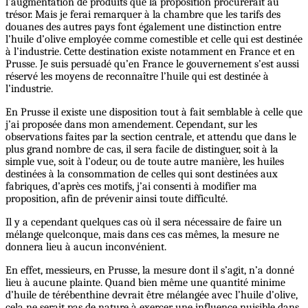
l’augmentation de produits que la proposition procurerait au
trésor. Mais je ferai remarquer à la chambre que les tarifs des
douanes des autres pays font également une distinction entre
l’huile d’olive employée comme comestible et celle qui est destinée
à l’industrie. Cette destination existe notamment en France et en
Prusse. Je suis persuadé qu’en France le gouvernement s’est aussi
réservé les moyens de reconnaître l’huile qui est destinée à
l’industrie.
En Prusse il existe une disposition tout à fait semblable à celle que
j’ai proposée dans mon amendement. Cependant, sur les
observations faites par la section centrale, et attendu que dans le
plus grand nombre de cas, il sera facile de distinguer, soit à la
simple vue, soit à l’odeur, ou de toute autre manière, les huiles
destinées à la consommation de celles qui sont destinées aux
fabriques, d’après ces motifs, j’ai consenti à modifier ma
proposition, afin de prévenir ainsi toute difficulté.
Il y a cependant quelques cas où il sera nécessaire de faire un
mélange quelconque, mais dans ces cas mêmes, la mesure ne
donnera lieu à aucun inconvénient.
En effet, messieurs, en Prusse, la mesure dont il s’agit, n’a donné
lieu à aucune plainte. Quand bien même une quantité minime
d’huile de térébenthine devrait être mélangée avec l’huile d’olive,
cela ne serait pas de nature à exercer une influence nuisible dans