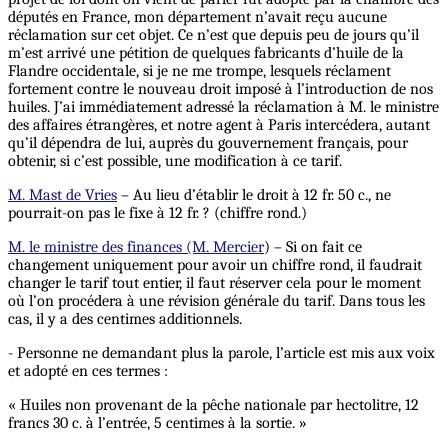
députés en France, mon département n’avait reçu aucune
réclamation sur cet objet. Ce n’est que depuis peu de jours qu’il
m’est arrivé une pétition de quelques fabricants d’huile de la
Flandre occidentale, si je ne me trompe, lesquels réclament
fortement contre le nouveau droit imposé à l’introduction de nos
huiles. J’ai immédiatement adressé la réclamation à M. le ministre
des affaires étrangères, et notre agent à Paris intercédera, autant
qu’il dépendra de lui, auprès du gouvernement français, pour
obtenir, si c’est possible, une modification à ce tarif.
M. Mast de Vries
– Au lieu d’établir le droit à 12 fr. 50 c., ne
pourrait-on pas le fixe à 12 fr. ? (chiffre rond.)
M. le ministre des finances (M. Mercier
) – Si on fait ce
changement uniquement pour avoir un chiffre rond, il faudrait
changer le tarif tout entier, il faut réserver cela pour le moment
où l’on procédera à une révision générale du tarif. Dans tous les
cas, il y a des centimes additionnels.
- Personne ne demandant plus la parole, l’article est mis aux voix
et adopté en ces termes :
« Huiles non provenant de la pêche nationale par hectolitre, 12
francs 30 c. à l’entrée, 5 centimes à la sortie. »