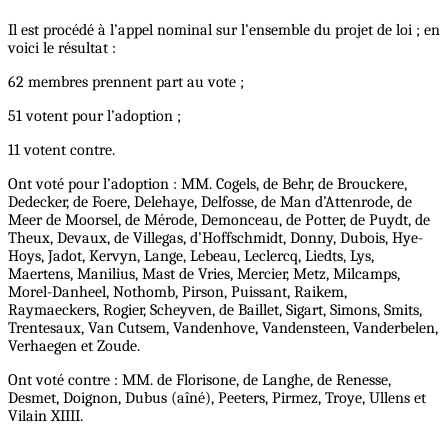
Il est procédé à l’appel nominal sur l’ensemble du projet de loi ; en
voici le résultat :
62 membres prennent part au vote ;
51 votent pour l’adoption ;
11 votent contre.
Ont voté pour l’adoption : MM. Cogels, de Behr, de Brouckere,
Dedecker, de Foere, Delehaye, Delfosse, de Man d’Attenrode, de
Meer de Moorsel, de Mérode, Demonceau, de Potter, de Puydt, de
Theux, Devaux, de Villegas, d’Hoffschmidt, Donny, Dubois, Hye-
Hoys, Jadot, Kervyn, Lange, Lebeau, Leclercq, Liedts, Lys,
Maertens, Manilius, Mast de Vries, Mercier, Metz, Milcamps,
Morel-Danheel, Nothomb, Pirson, Puissant, Raikem,
Raymaeckers, Rogier, Scheyven, de Baillet, Sigart, Simons, Smits,
Trentesaux, Van Cutsem, Vandenhove, Vandensteen, Vanderbelen,
Verhaegen et Zoude.
Ont voté contre : MM. de Florisone, de Langhe, de Renesse,
Desmet, Doignon, Dubus (aîné), Peeters, Pirmez, Troye, Ullens et
Vilain XIIII.