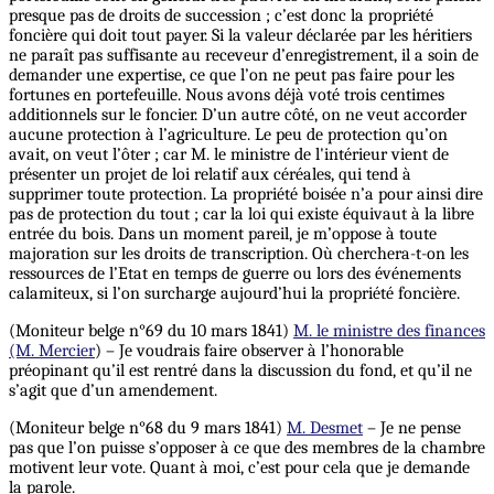
presque pas de droits de succession ; c’est donc la propriété
foncière qui doit tout payer. Si la valeur déclarée par les héritiers
ne paraît pas suffisante au receveur d’enregistrement, il a soin de
demander une expertise, ce que l’on ne peut pas faire pour les
fortunes en portefeuille. Nous avons déjà voté trois centimes
additionnels sur le foncier. D’un autre côté, on ne veut accorder
aucune protection à l’agriculture. Le peu de protection qu’on
avait, on veut l’ôter ; car M. le ministre de l'intérieur vient de
présenter un projet de loi relatif aux céréales, qui tend à
supprimer toute protection. La propriété boisée n’a pour ainsi dire
pas de protection du tout ; car la loi qui existe équivaut à la libre
entrée du bois. Dans un moment pareil, je m’oppose à toute
majoration sur les droits de transcription. Où cherchera-t-on les
ressources de l’Etat en temps de guerre ou lors des événements
calamiteux, si l’on surcharge aujourd’hui la propriété foncière.
(Moniteur belge n°69 du 10 mars 1841)
M. le ministre des finances
(M. Mercier
) – Je voudrais faire observer à l’honorable
préopinant qu’il est rentré dans la discussion du fond, et qu’il ne
s’agit que d’un amendement.
(Moniteur belge n°68 du 9 mars 1841)
M. Desmet
– Je ne pense
pas que l’on puisse s’opposer à ce que des membres de la chambre
motivent leur vote. Quant à moi, c’est pour cela que je demande
la parole.