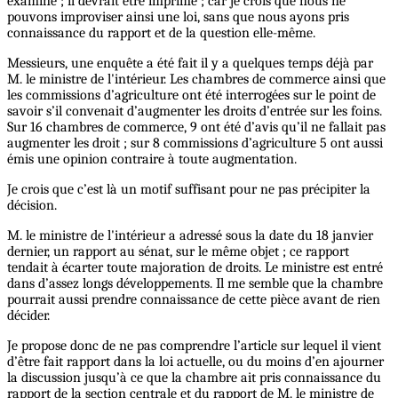
examiné ; il devrait être imprimé ; car je crois que nous ne
pouvons improviser ainsi une loi, sans que nous ayons pris
connaissance du rapport et de la question elle-même.
Messieurs, une enquête a été fait il y a quelques temps déjà par
M. le ministre de l'intérieur. Les chambres de commerce ainsi que
les commissions d’agriculture ont été interrogées sur le point de
savoir s’il convenait d’augmenter les droits d’entrée sur les foins.
Sur 16 chambres de commerce, 9 ont été d’avis qu’il ne fallait pas
augmenter les droit ; sur 8 commissions d’agriculture 5 ont aussi
émis une opinion contraire à toute augmentation.
Je crois que c’est là un motif suffisant pour ne pas précipiter la
décision.
M. le ministre de l'intérieur a adressé sous la date du 18 janvier
dernier, un rapport au sénat, sur le même objet ; ce rapport
tendait à écarter toute majoration de droits. Le ministre est entré
dans d’assez longs développements. Il me semble que la chambre
pourrait aussi prendre connaissance de cette pièce avant de rien
décider.
Je propose donc de ne pas comprendre l’article sur lequel il vient
d’être fait rapport dans la loi actuelle, ou du moins d’en ajourner
la discussion jusqu’à ce que la chambre ait pris connaissance du
rapport de la section centrale et du rapport de M. le ministre de