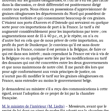
nouveau sur les graines oléagineuses, et l’on ne s’en est pas caché
dans la discussion, ce droit différentiel est positivement dirigé
contre nos ports. Nous étions en possessions d’approvisionner de
graines oléagineuses les départements du Nord qui possèdent de
nombreux tordoirs et qui consomment beaucoup de ces graines.
C’étaient nos ports d’Anvers et d’Ostende qui servaient en quelque
sorte pour ces importations de port à la France. Le tarif a été
augmenté considérablement pour les importations par terre ; ces
augmentations sont de 15 à 40 p.c., et, je le répète, on n’a eu
d’autre but en cela que de nous priver de cette importation, au
profit du port de Dunkerque. Je conviens qu’il est sans doute
permis à la France, comme il est permis à la Belgique, de faire ce
qui est dans son intérêt ; mais cependant la France est vis-à-vis de
la Belgique ou en quelque sorte liée par les modifications au tarif
des douanes qui ont été concertées entre les deux gouvernements
et que nous maintenons de notre côté. Il me paraît dès lors que
pour agir conformément aux vrais principes de justice, on
n’aurait pas dû modifier le tarif sur les graines oléagineuses en
France, sans entendre au moins le gouvernement belge.
Je demanderai au ministre s’il a reçu des communications à cette
égard, avant l’adoption de ce projet de loi par la chambre
française.
M. le ministre de l’intérieur (M. Liedts)
– Messieurs, avant que le
projet de loi dont on vient de parler fût adopté par la chambre des