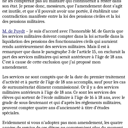
ne les compterait pas au militaire qui continuerait à rester dans
son état. Je pense donc, messieurs, que l’amendement dont s’agit
est inutile, et que s’il pouvait avoir une portée, il établirait une
contradiction manifeste entre la loi des pensions civiles et la loi
des pensions militaires.
M. de Puydt
– Je suis d’accord avec l’honorable M. de Garcia que
les services militaires doivent compter dans la loi actuelle dans la
liquidation des pensions des fonctionnaires civils qui auraient
rendu antérieurement des services militaires. Mais il est à
remarquer que dans le paragraphe 3 de l’article 15, on exclurait la
part des services militaires qui serait antérieure à l’âge de 18 ans.
C’est à cause de cette exclusion que j’ai proposé mon
amendement.
Les services ne sont comptés que de la date du premier traitement
d’activité et à partir de l’âge de 18 ans accomplis, sauf pour les cas
de surnumérariat dûment commissionné. Or il y a des services
militaires antérieurs à l’âge de 18 ans. Ce sont les services des
élèves qui sortent de l’école militaire à l’âge de 16 à 18 ans, avec le
grade de sous-lieutenant et qui d’après les règlements militaires,
peuvent compter quatre ans d’ancienneté à titre d’études
spéciales.
Evidemment si vous n’adoptez pas mon amendement, les quatre
années de service de ces élèves ne compteraient plus du moment