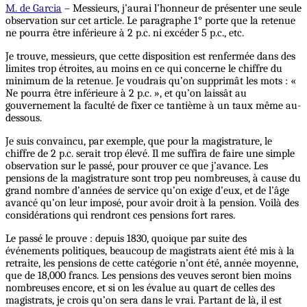
M. de Garcia
– Messieurs, j’aurai l’honneur de présenter une seule
observation sur cet article. Le paragraphe 1° porte que la retenue
ne pourra être inférieure à 2 p.c. ni excéder 5 p.c., etc.
Je trouve, messieurs, que cette disposition est renfermée dans des
limites trop étroites, au moins en ce qui concerne le chiffre du
minimum de la retenue. Je voudrais qu’on supprimât les mots : «
Ne pourra être inférieure à 2 p.c. », et qu’on laissât au
gouvernement la faculté de fixer ce tantième à un taux même au-
dessous.
Je suis convaincu, par exemple, que pour la magistrature, le
chiffre de 2 p.c. serait trop élevé. Il me suffira de faire une simple
observation sur le passé, pour prouver ce que j’avance. Les
pensions de la magistrature sont trop peu nombreuses, à cause du
grand nombre d’années de service qu’on exige d’eux, et de l’âge
avancé qu’on leur imposé, pour avoir droit à la pension. Voilà des
considérations qui rendront ces pensions fort rares.
Le passé le prouve : depuis 1830, quoique par suite des
événements politiques, beaucoup de magistrats aient été mis à la
retraite, les pensions de cette catégorie n’ont été, année moyenne,
que de 18,000 francs. Les pensions des veuves seront bien moins
nombreuses encore, et si on les évalue au quart de celles des
magistrats, je crois qu’on sera dans le vrai. Partant de là, il est