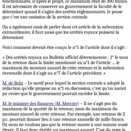
fonctionnaires. D’après le projet, ce maximum était de 300 francs.
Il est nécessaire de conserver au gouvernement la faculté de le
déterminer quand il s’agira des arrêtés règlementaires. Je pense
que c’est une omission de la section centrale.
On a également omis de parler dans cet article de la subvention
extraordinaire, il faut aussi que les arrêtés royaux puissent la
déterminer.
Voici comment devrait être conçu le n°1 de l’article dont il s’agit :
« Des arrêtés royaux au Bulletin officiel détermineront : 1° le taux
de la retenue dans la limite mentionné au n°1 de l’article … le
maximum du montant annuel de cette retenue et la subvention
éventuelle dont il s’agit au n°7 de l’article précédent. »
M. de Behr
– Le motif pour lequel la section centrale a adopté la
rédaction qu’elle propose au n°1 en discussion, c’est qu’on aurait
pu croire que le gouvernement pouvait excéder la limite.
M. le ministre des finances (M. Mercier
) – Il ne s’agit pas du
maximum de la quotité de la retenue, mais du maximum du
montant annuel de cette retenue. Par exemple, une retenue de 2
p.c. pourrait donner lieu à une retenue annuelle de mille francs.
Or, nous ne voulons pas que la retenue monte à une somme aussi
élevée. Il faut donc établir un maximum annuel. C’est du reste la