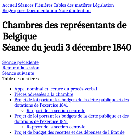
Accueil
Séances Plénières
Tables des matières
Législation
Biographies
Documentation
Note d’intention
Chambres des représentants de
Belgique
Séance du jeudi 3 décembre 1840
Séance précédente
Retour à la session
Séance suivante
Table des matières
Appel nominal et lecture du procès-verbal
Pièces adressées à la chambre
Projet de loi portant les budgets de la dette publique et des
dotations de l'exercice 1841
Rapport de la section centrale
Projet de loi portant les budgets de la dette publique et des
dotations de l'exercice 1841
Rapport de la section centrale
Projet de budget des recettes et des dépenses de l'Etat de