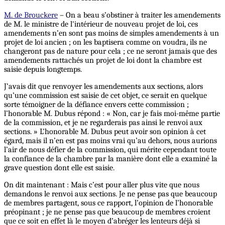
M. de Brouckere
– On a beau s’obstiner à traiter les amendements
de M. le ministre de l'intérieur de nouveau projet de loi, ces
amendements n’en sont pas moins de simples amendements à un
projet de loi ancien ; on les baptisera comme on voudra, ils ne
changeront pas de nature pour cela ; ce ne seront jamais que des
amendements rattachés un projet de loi dont la chambre est
saisie depuis longtemps.
J’avais dit que renvoyer les amendements aux sections, alors
qu’une commission est saisie de cet objet, ce serait en quelque
sorte témoigner de la défiance envers cette commission ;
l’honorable M. Dubus répond : « Non, car je fais moi-même partie
de la commission, et je ne regarderais pas ainsi le renvoi aux
sections. » L’honorable M. Dubus peut avoir son opinion à cet
égard, mais il n’en est pas moins vrai qu’au dehors, nous aurions
l’air de nous défier de la commission, qui mérite cependant toute
la confiance de la chambre par la manière dont elle a examiné la
grave question dont elle est saisie.
On dit maintenant : Mais c’est pour aller plus vite que nous
demandons le renvoi aux sections. Je ne pense pas que beaucoup
de membres partagent, sous ce rapport, l’opinion de l’honorable
préopinant ; je ne pense pas que beaucoup de membres croient
que ce soit en effet là le moyen d’abréger les lenteurs déjà si