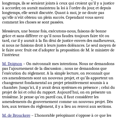
longtemps, ils se seraient joints à ceux qui croient qu’il y a justice
à accorder, on aurait maintenu la loi à l’ordre du jour, et depuis
longtemps, elle serait discutée. Quant à moi, je ne doute pas
qu’elle n’eût obtenu un plein succès. Cependant vous savez
comment les choses se sont passées.
Messieurs, une bonne fois, exécutons-nous, faisons de bonne
grâce et sans différer ce qu’il nous faudra toujours faire tôt ou
tard, car il y aurait à la fin déni de justice envers des malheureux,
si nous ne faisions droit à leurs justes doléances. Le seul moyen de
le faire avec fruit est d’adopter la proposition de M. le ministre de
l'intérieur.
M. Doignon
– On méconnaît mes intentions. Nous ne demandons
pas l’ajournement de la discussion ; nous ne demandons que
l’exécution du règlement. A la simple lecture, on reconnaît que
ces amendements sont un nouveau projet, et qu’ils apportent un
changement fondamental au projet primitivement soumis à a
chambre. Jusqu’ici, il y avait deux systèmes en présence ; celui du
projet de loi et celui du rapport. Aujourd’hui, on en présente un
troisième. Je pense qu’en pareil cas, il faut considérer les
amendements du gouvernement comme un nouveau projet. Dès
lors, aux termes du règlement, il y a lieu au renvoi aux sections.
M. de Brouckere
– L’honorable préopinant s’oppose à ce que les