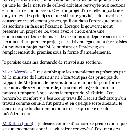
renvoyée soit à une commission, soit aux sections. Je soutiens
qu’une loi de la nature de celle-ci doit être renvoyée aux sections
et non à une commission. C’est un projet d’une telle importance,
on y trouve des principes d’une si haute gravité, il doit avoir des
conséquences tellement graves, qu’il est dans l’ordre que toutes
les sections en fassent l’examen. Lorsque le gouvernement
présente un projet de loi, vous avez le choix entre une
commission et les sections. Ici, les sections ont déjà été saisies de
l’examen d’un premier projet ; elles doivent également être saisies
du nouveau projet par M. le ministre de l'intérieur, en
remplacement du premier, sous la forme d’amendements.
Je persiste dans ma demande de renvoi aux sections.
M. de Mérode
– Il me semble que les amendements présentés par
M. le ministre de l'intérieur ne s’écartent pas des principes du
rapport de M. Quirini. Je ne vois donc aucun motif pour former
une nouvelle section centrale, qui serait chargée de faire un
nouveau rapport. Nous avons le rapport de M. Quirini. Cet
honorable membre y a beaucoup travaillé il serait fâcheux qu’un
travail comme celui-là fût perdu et en quelque sorte anéanti. Je
demande que la chambre maintienne ce qui a été décidé
précédemment.
M. Dubus (aîné)
– Je désire, comme d’honorable préopinants, que
les amendements dont il s’agit soient renvoyés à l’examen des