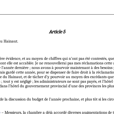
Article 5
 du Hainaut.
ière évidence, et au moyen de chiffres qui n’ont pas été contestés, q
nt elle est accablée. Je ne renouvellerai pas mes réclamations cette 
é l’année dernière ; nous avons à pourvoir maintenant à des besoins 
is gardé cette année, pour se dispenser de faire droit à la réclamatio
ale du Hainaut, et de tâcher d’y pourvoir au moyen des excédants que 
 tout y est négligé ; les administrateurs ne sont pas payés, et l’hôt
dans l’hôtel du gouvernement provincial d’une des provinces les plus
e la discussion du budget de l’année prochaine, et plus tôt si les ci
)
– Messieurs, la chambre a déjà accordé diverses augmentations de t