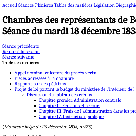
Accueil
Séances Plénières
Tables des matières
Législation
Biographi
Chambres des représentants de B
Séance du mardi 18 décembre 183
Séance précédente
Retour à la session
Séance suivante
Table des matières
Appel nominal et lecture du procès-verbal
Pièces adressées à la chambre
Rapports sur des pétitions
Projet de loi portant le budget du ministère de l'intérieur de l
Discussion du tableau des crédits
Chapitre premier. Administration centrale
Chapitre II. Pensions et secours
Chapitre III. Frais de l’administration dans les p
Chapitre IV. Instruction publique
(
Moniteur belge du 20 décembre 1838, n°355
)