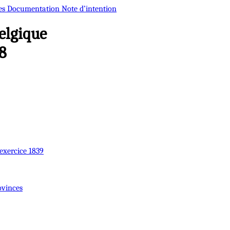
es
Documentation
Note d’intention
elgique
8
'exercice 1839
rovinces