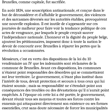
Bruxelles, comme capitale, fut sacrifiée.
En août 1834, une souscription antinationale, et conçue dans le
but de déconsidérer et d’affaiblir le gouvernement, des violences
et des sarcasmes déversés sur les autorités établies, provoquèrent
une nouvelle explosion. Il est inutile de s’appesantir sur ces
journées de malheur pour faire voir la tendance politique de ces
actes de vengeance, par lesquels le peuple croyait sauver
l’indépendance nationale. L’honneur et la dignité du peuple belge,
ajoutent les pétitionnaires, imposent donc à toute la nation le
devoir de concourir avec Bruxelles à réparer les pertes que la
révolution a occasionnées.
Messieurs, c’est en vertu des dispositions de la loi du 10
vendémiaire an IV que les indemnités sont réclamées de la
commune de Bruxelles. Avant ces dispositions, les communes
n’étaient point responsables des désordres qui se commettaient
sut leur territoire. Le gouvernement, n’étant plus institué dans
l’intérêt de tous, devait protection et secours à tous ceux qui lui
étaient soumis ; mais sa responsabilité ne s’étendait point aux
conséquences des troubles ou des dévastations qu’il n’aurait point
empêchés. A l’époque où cette loi a été portée, le gouvernement,
devant réunir tous ses moyens et toutes ses forces contre les
ennemis qui attaquaient directement son existence ou ses formes
essentielles, crut sans doute nécessaire de forcer les municipalités