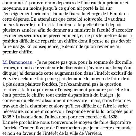
communes à pourvoir aux dépenses de l’instruction primaire et
moyenne, au moins jusqu’à ce qu’on ait porté la loi sur
l’enseignement primaire, laquelle fixera la charge de l’Etat dans
cette dépense. En attendant que cette loi soit votée, il vaudrait
mieux laisser le chiffre à la hauteur à laquelle il était depuis
plusieurs années, afin de donner au ministre la faculté d’accorder
les mêmes secours que précédemment, et ne pas le mettre dans la
position difficile de répartir un chiffre dont il pense ne pas devoir
faire usage. En conséquence, je demande qu’on revienne au
premier chiffre.
M. Demonceau
. - Je ne pense pas que, pour la somme de dix mille
francs, on puisse revenir sur la discussion. J’avoue que, lorsqu’on
dit que j’ai demandé cette augmentation dans l’intérêt exclusif de
Verviers, cela me fait peine ; j’ai demandé le moyen de faire droit
à plusieurs plaintes fondées. Je n’examinerai pas la question
relative à la loi à porter sur l’enseignement primaire ; si cette loi
était portée, le chiffre tout entier disparaîtrait du budget ; je
conviens qu’elle est absolument nécessaire ; mais, dans l’état des
travaux de la chambre et alors qu’il est difficile de faire le strict
nécessaire, comment concevoir l’espoir de voir la loi adoptée pour
1838 ? Laissons donc l’allocation pour cet exercice de 1838
L’année prochaine nous trouverons le moyen de faire disparaître
l’article. C’est en faveur de l’instruction que je fais cette demande
et non en faveur de l’intérêt de la ville de Verviers.