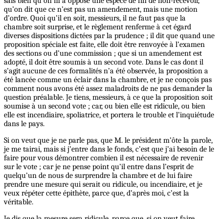
sais bien qu’on m’a opposé une espèce de fin de non-recevoir,
qu’on dit que ce n’est pas un amendement, mais une motion
d’ordre. Quoi qu’il en soit, messieurs, il ne faut pas que la
chambre soit surprise, et le règlement renferme à cet égard
diverses dispositions dictées par la prudence ; il dit que quand une
proposition spéciale est faite, elle doit être renvoyée à l’examen
des sections ou d’une commission ; que si un amendement est
adopté, il doit être soumis à un second vote. Dans le cas dont il
s’agit aucune de ces formalités n’a été observée, la proposition a
été lancée comme un éclair dans la chambre, et je ne conçois pas
comment nous avons été assez maladroits de ne pas demander la
question préalable. Je tiens, messieurs, à ce que la proposition soit
soumise à un second vote ; car, ou bien elle est ridicule, ou bien
elle est incendiaire, spoliatrice, et portera le trouble et l’inquiétude
dans le pays.
Si on veut que je ne parle pas, que M. le président m’ôte la parole,
je me tairai, mais si j’entre dans le fonds, c’est que j’ai besoin de le
faire pour vous démontrer combien il est nécessaire de revenir
sur le vote ; car je ne pense point qu’il entre dans l’esprit de
quelqu’un de nous de surprendre la chambre et de lui faire
prendre une mesure qui serait ou ridicule, ou incendiaire, et je
veux répéter cette épithète, parce que, d’après moi, c’est la
véritable.
Je dis que la mesure sera ridicule, parce que, si on veut faire