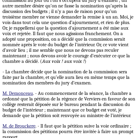
commission au jour où l’on s’occupera du jury d’examen ; un
autre membre désire qu’on ne fasse la nomination qu’après la
discussion des budgets ; il n’y a pas de raison pour qu’un
troisième membre ne vienne demander la remise à un an. Moi, je
vois dans tout cela une question d’ajournement, et rien de plus.
Or, je rappellerai que la question d’ajournement a été mise aux
voix et rejetée. Il faut que nous agissions franchement. On a
adopté une proposition, on a décidé que la commission serait
nommée après le vote du budget de l’intérieur. Or, ce vote vient
d’avoir lieu ; il me semble que nous ne devons pas reculer
maintenant ; nous devons avoir le courage d’exécuter ce que la
chambre a décidé. (
Aux voix ! aux voix !
)
- La chambre décide que la nomination de la commission sera
faite par la chambre, et qu’elle aura lieu en même temps que la
nomination des membres du jury d’examen.
M. Demonceau
. - Au commencement de la séance, la chambre a
ordonné que la pétition de la régence de Verviers en faveur de son
collège resterait déposée sur le bureau pendant la discussion du
budget de l’intérieur ; maintenant que ce budget est voté, je
demande que la pétition soit renvoyée au ministre de l’intérieur.
M. de Brouckere
. - Il faut que la pétition suive la voie ordinaire ;
la commission des pétitions pourra être invitée à faire un prompt
rapport.