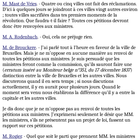
M. Mast de Vries
. - Quatre ou cinq villes ont fait des réclamations.
D’ici à quelques jours se joindront à ces villes vingt autres environ
; toutes villes sacrifiées dans tes premiers moments de la
révolution. Que faudra-t-il faire ? Toutes ces pétitions devront
donc être renvoyées aux ministres.
M. A. Rodenbach
. - Oui, cela ne préjuge rien.
M. de Brouckere
. - J’ai parlé tout à l’heure en faveur de la ville de
Bruxelles. Mais je ne m’oppose en aucune manière au renvoi de
toutes les pétitions aux ministres. Je suis persuadé que les
ministres feront comme la commission, qu’ils sauront faire une
(
erratum inséré au Moniteur belge n°351, du 17 décembre 1837
)
distinction entre la ville de Bruxelles et les autres villes. Nous
discuterons quand il en sera temps ; si nous discutions
actuellement, il y en aurait pour plusieurs jours. Quand le
moment sera venu nous établirons la différence qu’il y a entre la
capitale et les autres villes.
Je dis donc que je ne m’oppose pas au renvoi de toutes les
pétitions aux ministres. J’exprimerai seulement le désir que MM.
les ministres, s’ils ne présentent pas un projet de loi, fassent un
rapport sur ces pétitions.
M. Rogier
. - Quel que soit le parti que prennent MM. les ministres