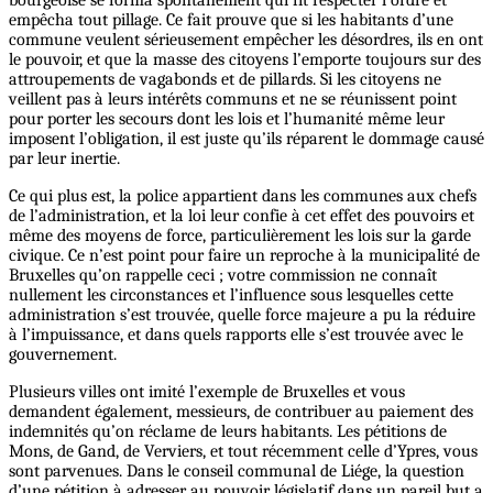
bourgeoise se forma spontanément qui fit respecter l’ordre et
empêcha tout pillage. Ce fait prouve que si les habitants d’une
commune veulent sérieusement empêcher les désordres, ils en ont
le pouvoir, et que la masse des citoyens l’emporte toujours sur des
attroupements de vagabonds et de pillards. Si les citoyens ne
veillent pas à leurs intérêts communs et ne se réunissent point
pour porter les secours dont les lois et l’humanité même leur
imposent l’obligation, il est juste qu’ils réparent le dommage causé
par leur inertie.
Ce qui plus est, la police appartient dans les communes aux chefs
de l’administration, et la loi leur confie à cet effet des pouvoirs et
même des moyens de force, particulièrement les lois sur la garde
civique. Ce n’est point pour faire un reproche à la municipalité de
Bruxelles qu’on rappelle ceci ; votre commission ne connaît
nullement les circonstances et l’influence sous lesquelles cette
administration s’est trouvée, quelle force majeure a pu la réduire
à l’impuissance, et dans quels rapports elle s’est trouvée avec le
gouvernement.
Plusieurs villes ont imité l’exemple de Bruxelles et vous
demandent également, messieurs, de contribuer au paiement des
indemnités qu’on réclame de leurs habitants. Les pétitions de
Mons, de Gand, de Verviers, et tout récemment celle d’Ypres, vous
sont parvenues. Dans le conseil communal de Liége, la question
d’une pétition à adresser au pouvoir législatif dans un pareil but a