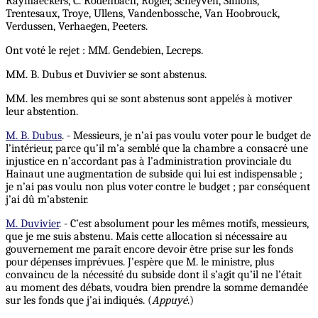
Raymaeckers, C. Rodenbach, Rogier, Scheyven, Simons,
Trentesaux, Troye, Ullens, Vandenbossche, Van Hoobrouck,
Verdussen, Verhaegen, Peeters.
Ont voté le rejet : MM. Gendebien, Lecreps.
MM. B. Dubus et Duvivier se sont abstenus.
MM. les membres qui se sont abstenus sont appelés à motiver
leur abstention.
M. B. Dubus
. - Messieurs, je n’ai pas voulu voter pour le budget de
l’intérieur, parce qu’il m’a semblé que la chambre a consacré une
injustice en n’accordant pas à l’administration provinciale du
Hainaut une augmentation de subside qui lui est indispensable ;
je n’ai pas voulu non plus voter contre le budget ; par conséquent
j’ai dû m’abstenir.
M. Duvivier
. - C’est absolument pour les mêmes motifs, messieurs,
que je me suis abstenu. Mais cette allocation si nécessaire au
gouvernement me paraît encore devoir être prise sur les fonds
pour dépenses imprévues. J’espère que M. le ministre, plus
convaincu de la nécessité du subside dont il s’agit qu’il ne l’était
au moment des débats, voudra bien prendre la somme demandée
sur les fonds que j’ai indiqués. (
Appuyé
.)