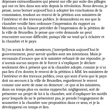
dépenses extraordinaires qui pèsent sur elle par suite des pillages
qui ont eu lieu dans son sein depuis la révolution. Nous devons, je
pense, nous borner aujourd’hui à adopter les conclusions de la
commission, tendant au renvoi de la pétition aux ministres de
l’intérieur et des travaux publics. Je demanderai en sus que la
chambre veuille bien ordonner l’impression du rapport au
Moniteur, en la faisant précéder de l’impression de la pétition de
la ville de Bruxelles. Je pense que cette demande ne peut
rencontrer aucune difficulté, puisqu’elle ne tend qu’à éclairer et
la chambre et le pays.
Si j’en avais le droit, messieurs, j’interpellerais aujourd’hui le
gouvernement, pour savoir quelles sont ses intentions. Mais je
reconnais d’avance que si le ministre refusait de me répondre, je
n’aurais aucun moyen de le forcer à s’expliquer. Je déclare
seulement dès à présent que si la chambre adopte, comme je n’ai
pas lieu d’en douter, le renvoi de la pétition à MM. les ministres de
l’intérieur et des travaux publics, ceux qui sont d’avis que le pays
doit un secours à la ville de Bruxelles, regarderont le renvoi
comme une sorte de mise en demeure ; et que si les ministres,
dans un temps plus ou moins rapproché, négligeaient, soit de
présenter un projet de loi à la chambre, soit d’expliquer les motifs
pour lesquels ils ne le présentent pas, je prends l’engagement de
soumettre à la chambre une proposition dans ce sens, et je la
développerai en temps et lieu.