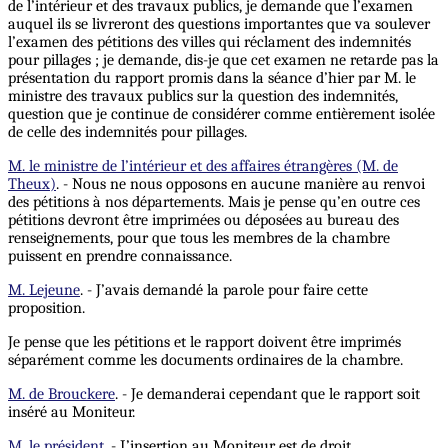
de l’intérieur et des travaux publics, je demande que l’examen
auquel ils se livreront des questions importantes que va soulever
l’examen des pétitions des villes qui réclament des indemnités
pour pillages ; je demande, dis-je que cet examen ne retarde pas la
présentation du rapport promis dans la séance d’hier par M. le
ministre des travaux publics sur la question des indemnités,
question que je continue de considérer comme entièrement isolée
de celle des indemnités pour pillages.
M. le ministre de l’intérieur et des affaires étrangères (M. de
Theux)
. - Nous ne nous opposons en aucune manière au renvoi
des pétitions à nos départements. Mais je pense qu’en outre ces
pétitions devront être imprimées ou déposées au bureau des
renseignements, pour que tous les membres de la chambre
puissent en prendre connaissance.
M. Lejeune
. - J’avais demandé la parole pour faire cette
proposition.
Je pense que les pétitions et le rapport doivent être imprimés
séparément comme les documents ordinaires de la chambre.
M. de Brouckere
. - Je demanderai cependant que le rapport soit
inséré au Moniteur.
M. le président
. - L’insertion au Moniteur est de droit.