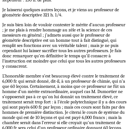
Je laisserai quelques autres leçons, et je viens au professeur de
géométrie descriptive 321 h. 1/4.
Je suis bien loin de vouloir contester le mérite d’aucun professeur
; je me plais à rendre hommage au zèle et la science de ces
messieurs en général ; j’admets aussi que le professeur de
géométrie descriptive est un homme tout à fait distingué, qui
remplit ses fonctions avec un véritable talent ; mais je ne puis
cependant lui laisser sacrifier tous les autres professeurs. Je fais
donc remarquer qu’en définitive le temps qu’il consacre à
l’instruction est moindre que celui que tous les autres professeurs
y consacrent.
L’honorable membre s’est beaucoup élevé contre le traitement de
6,000 fr. qui serait donné, dit-il, à un professeur de chimie, qui n’a
que 60 leçons. Certainement, à moins que ce professeur ne fût un
homme d’un mérite extraordinaire, auquel cas M. Dumortier ne
s’opposerait pas à ce qu’on lui donnât un traitement élevé, ce
traitement serait trop fort : à l’école polytechnique il y a des cours
qui sont payés 600 fr. par leçon ; mais ces cours sont faits par des
hommes de première distinction. Je citerai le cours de système du
monde qui est de 10 leçons et qui est payé 6,000 francs ; mais la
chambre serait dans l’erreur si elle croyait qu’un traitement de
6.000 fr. sera celui d’un professeur ordinaire donnant 60 leçons.