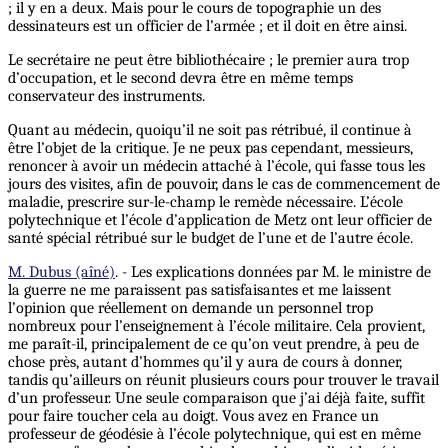
; il y en a deux. Mais pour le cours de topographie un des
dessinateurs est un officier de l’armée ; et il doit en être ainsi.
Le secrétaire ne peut être bibliothécaire ; le premier aura trop
d’occupation, et le second devra être en même temps
conservateur des instruments.
Quant au médecin, quoiqu’il ne soit pas rétribué, il continue à
être l’objet de la critique. Je ne peux pas cependant, messieurs,
renoncer à avoir un médecin attaché à l’école, qui fasse tous les
jours des visites, afin de pouvoir, dans le cas de commencement de
maladie, prescrire sur-le-champ le remède nécessaire. L’école
polytechnique et l’école d’application de Metz ont leur officier de
santé spécial rétribué sur le budget de l’une et de l’autre école.
M. Dubus (aîné)
. - Les explications données par M. le ministre de
la guerre ne me paraissent pas satisfaisantes et me laissent
l’opinion que réellement on demande un personnel trop
nombreux pour l’enseignement à l’école militaire. Cela provient,
me paraît-il, principalement de ce qu’on veut prendre, à peu de
chose près, autant d’hommes qu’il y aura de cours à donner,
tandis qu’ailleurs on réunit plusieurs cours pour trouver le travail
d’un professeur. Une seule comparaison que j’ai déjà faite, suffit
pour faire toucher cela au doigt. Vous avez en France un
professeur de géodésie à l’école polytechnique, qui est en même