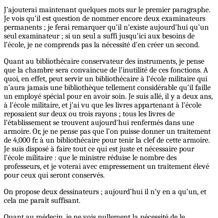
J’ajouterai maintenant quelques mots sur le premier paragraphe.
Je vois qu’il est question de nommer encore deux examinateurs
permanents ; je ferai remarquer qu’il n’existe aujourd’hui qu’un
seul examinateur ; si un seul a suffi jusqu’ici aux besoins de
l’école, je ne comprends pas la nécessité d’en créer un second.
Quant au bibliothécaire conservateur des instruments, je pense
que la chambre sera convaincue de l’inutilité de ces fonctions. A
quoi, en effet, peut servir un bibliothécaire à l’école militaire qui
n’aura jamais une bibliothèque tellement considérable qu’il faille
un employé spécial pour en avoir soin. Je suis allé, il y a deux ans,
à l’école militaire, et j’ai vu que les livres appartenant à l’école
reposaient sur deux ou trois rayons ; tous les livres de
l’établissement se trouvent aujourd’hui renfermés dans une
armoire. Or, je ne pense pas que l’on puisse donner un traitement
de 4,000 fr. à un bibliothécaire pour tenir la clef de cette armoire.
Je suis disposé à faire tout ce qui est juste et nécessaire pour
l’école militaire : que le ministre réduise le nombre des
professeurs, et je voterai avec empressement un traitement élevé
pour ceux qui seront conservés.
On propose deux dessinateurs ; aujourd’hui il n’y en a qu’un, et
cela me paraît suffisant.
Quant au médecin, je ne vois nullement la nécessité de le