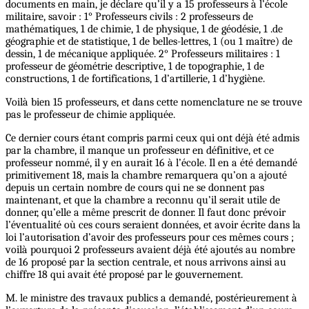
documents en main, je déclare qu’il y a 15 professeurs à l’école
militaire, savoir : 1° Professeurs civils : 2 professeurs de
mathématiques, 1 de chimie, 1 de physique, 1 de géodésie, 1 .de
géographie et de statistique, 1 de belles-lettres, 1 (ou 1 maître) de
dessin, 1 de mécanique appliquée. 2° Professeurs militaires : 1
professeur de géométrie descriptive, 1 de topographie, 1 de
constructions, 1 de fortifications, 1 d’artillerie, 1 d’hygiène.
Voilà bien 15 professeurs, et dans cette nomenclature ne se trouve
pas le professeur de chimie appliquée.
Ce dernier cours étant compris parmi ceux qui ont déjà été admis
par la chambre, il manque un professeur en définitive, et ce
professeur nommé, il y en aurait 16 à l’école. Il en a été demandé
primitivement 18, mais la chambre remarquera qu’on a ajouté
depuis un certain nombre de cours qui ne se donnent pas
maintenant, et que la chambre a reconnu qu’il serait utile de
donner, qu’elle a même prescrit de donner. Il faut donc prévoir
l’éventualité où ces cours seraient données, et avoir écrite dans la
loi l’autorisation d’avoir des professeurs pour ces mêmes cours ;
voilà pourquoi 2 professeurs avaient déjà été ajoutés au nombre
de 16 proposé par la section centrale, et nous arrivons ainsi au
chiffre 18 qui avait été proposé par le gouvernement.
M. le ministre des travaux publics a demandé, postérieurement à