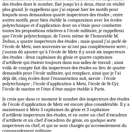
des études dont le nombre, fixé jusqu’ici à deux, étant en réalité
plus grand. Je rappellerai que j’ai exposé hier les motifs pour
lesquels nous demandons quatre inspecteurs des études ; entre
autres motifs, pour bien établir la comparaison avec les écoles
polytechnique et d’application dont on s’étaie pour combattre
toutes les propositions relatives à l’école militaire, je rappellerai
que l’école polytechnique, de l’aveu même de l’honorable M.
Dubus, a quatre inspecteurs des études ; mais quand j’ai parlé de
l’école de Metz, mes souvenirs ne m’ont pas complétement servi ;
j’aurais dû ajouter qu’à l’école de Metz il y avait six inspecteurs
des études : deux capitaines du génie et quatre capitaines
d’artillerie qui étaient toujours dans nos salles de travail ; ainsi
voilà de compte fait dix inspecteurs des études au lieu de quatre
demandés pour l’école militaire, qui remplace, ainsi que je l’ai
déjà dit, cinq écoles dont l’énumération suit, savoir : l’école
polytechnique ; l’école d’application à Metz, l’école de St-Cyr,
l’école de marine et l’état d’état-major établie à Paris.
Je crois que dans ce moment le nombre des inspecteurs des études
de l’école d’application de Metz est encore plus considérable. Il y a
maintenant à Metz 3 capitaines du génie et 3 capitaines
d’artillerie inspecteurs des études, et en outre un chef d’escadron
d’artillerie et un chef d’escadron du génie, en quelque sorte
inspecteurs en chef, et qui ne sont chargés qu’accessoirement du
commandement militaire.