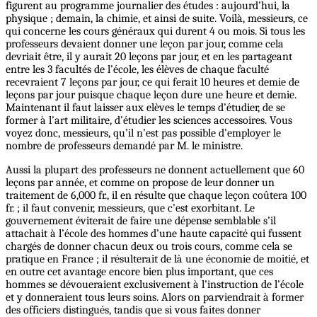
figurent au programme journalier des études : aujourd’hui, la
physique ; demain, la chimie, et ainsi de suite. Voilà, messieurs, ce
qui concerne les cours généraux qui durent 4 ou mois. Si tous les
professeurs devaient donner une leçon par jour, comme cela
devriait être, il y aurait 20 leçons par jour, et en les partageant
entre les 3 facultés de l’école, les élèves de chaque faculté
recevraient 7 leçons par jour, ce qui ferait 10 heures et demie de
leçons par jour puisque chaque leçon dure une heure et demie.
Maintenant il faut laisser aux elèves le temps d’étudier, de se
former à l’art militaire, d’étudier les sciences accessoires. Vous
voyez donc, messieurs, qu’il n’est pas possible d’employer le
nombre de professeurs demandé par M. le ministre.
Aussi la plupart des professeurs ne donnent actuellement que 60
leçons par année, et comme on propose de leur donner un
traitement de 6,000 fr., il en résulte que chaque leçon coûtera 100
fr. ; il faut convenir, messieurs, que c’est exorbitant. Le
gouvernement éviterait de faire une dépense semblable s’il
attachait à l’école des hommes d’une haute capacité qui fussent
chargés de donner chacun deux ou trois cours, comme cela se
pratique en France ; il résulterait de là une économie de moitié, et
en outre cet avantage encore bien plus important, que ces
hommes se dévoueraient exclusivement à l’instruction de l’école
et y donneraient tous leurs soins. Alors on parviendrait à former
des officiers distingués, tandis que si vous faites donner