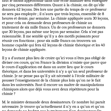
faut le moins approfondir dans une école militaire sera enseignée
par cinq personnes différentes. Quant à la chimie, on dit qu’elle
donnera 62 leçons. Dès lors une partie du temps de ce professeur
ne sera pas employée ; il n’aura que trois leçons, ensemble de 8
heures et demie, par semaine. La chimie appliquée aura 30 leçons,
et pour cela on demande deux professeurs de chimie au
traitement de six mille francs. Un de ces professeurs ne donnera
que 30 leçons, pas même une leçon par semaine. Cela n’est pas
raisonnable. Il me semble qu’il y a des motifs puissants pour
réunir ces fonctions ; pour six mille francs on trouvera un
homme capable qui fera 62 leçons de chimie théorique et les 40
leçons de chimie appliquée.
Il y a d’autant plus lieu de croire qu’ici vous n’êtes pas obligé de
diviser ces cours, qu’en France la division n’existe que parce que
le cours d’application est dans un autre lieu que le cours
théorique, et dans les universités ii n’y a qu’un seul professeur de
chimie. Je ne pense pas qu’il y ait nécessité à l’école militaire de
pousser l’enseignement de la chimie plus loin qu’on ne le fait
dans les universités. Faut-il encore un maître de manipulations
chimiques alors que déjà vous avez deux répétiteurs pour la
chimie ?
M. le ministre demande deux dessinateurs. Ce nombre lui paraît
nécessaire. Je trouve qu’actuellement il n’y en a qu’un et qu’on
ne demande au budget que le traitement d’un dessinateur. On