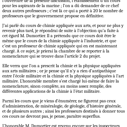
l’ouverture de la présente discussion, l’établissement d’un cours
pour les aspirants de la marine ; l’on a dû demander de ce chef
deux autres professeurs ; c’est là ce qui a porté à 20 le nombre de
professeurs que le gouvernement propose en définitive.
J’ai parlé du cours de chimie appliquée aux arts, et pour ne plus y
revenir plus tard, je répondrai de suite à l’objection qu’a faite à
cet égard M. Dumortier. Il a prétendu que ce cours doit être le
même que le cours de la chimie appliquée à l’industrie, et que
c’est un professeur de chimie appliquée qui en est maintenant
chargé. A ce sujet, je prierai la chambre de se reporter à la
nomenclature qui se trouve dans l’article 2 du projet.
Elle verra que l’on a prescrit la chimie et la physique appliquées
aux arts militaires ; or je pense qu’il n’y a rien d’antipathique
entre l’école militaire et la chimie et la physique appliquées à l’art
militaire. L’honorable membre s’est chargé lui-même de faire la
nomenclature, sinon complète, au moins assez remplie, des
différentes applications de la chimie à l’état militaire.
Parmi les cours que je viens d’énumérer, ne figurent pas ceux
d’administration, de minéralogie, de géologie, d’histoire générale,
et de plusieurs autres ; ainsi les professeurs destinés à donner tous
ces cours ne devront pas, je pense, paraître superflus.
L’honorable M. Dumortier est revenu encore sur les inspecteurs