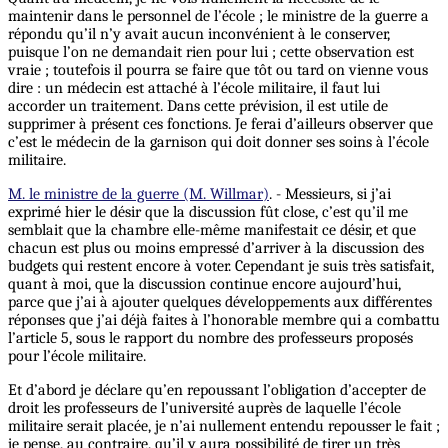
maintenir dans le personnel de l’école ; le ministre de la guerre a
répondu qu’il n’y avait aucun inconvénient à le conserver,
puisque l’on ne demandait rien pour lui ; cette observation est
vraie ; toutefois il pourra se faire que tôt ou tard on vienne vous
dire : un médecin est attaché à l’école militaire, il faut lui
accorder un traitement. Dans cette prévision, il est utile de
supprimer à présent ces fonctions. Je ferai d’ailleurs observer que
c’est le médecin de la garnison qui doit donner ses soins à l’école
militaire.
M. le ministre de la guerre (M. Willmar)
. - Messieurs, si j’ai
exprimé hier le désir que la discussion fût close, c’est qu’il me
semblait que la chambre elle-même manifestait ce désir, et que
chacun est plus ou moins empressé d’arriver à la discussion des
budgets qui restent encore à voter. Cependant je suis très satisfait,
quant à moi, que la discussion continue encore aujourd’hui,
parce que j’ai à ajouter quelques développements aux différentes
réponses que j’ai déjà faites à l’honorable membre qui a combattu
l’article 5, sous le rapport du nombre des professeurs proposés
pour l’école militaire.
Et d’abord je déclare qu’en repoussant l’obligation d’accepter de
droit les professeurs de l’université auprès de laquelle l’école
militaire serait placée, je n’ai nullement entendu repousser le fait ;
je pense, au contraire, qu’il y aura possibilité de tirer un très