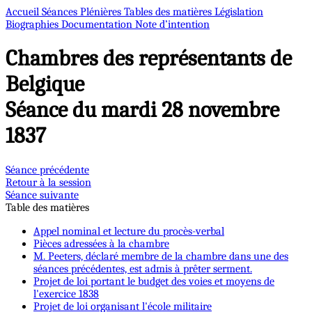
Accueil
Séances Plénières
Tables des matières
Législation
Biographies
Documentation
Note d’intention
Chambres des représentants de
Belgique
Séance du mardi 28 novembre
1837
Séance précédente
Retour à la session
Séance suivante
Table des matières
Appel nominal et lecture du procès-verbal
Pièces adressées à la chambre
M. Peeters, déclaré membre de la chambre dans une des
séances précédentes, est admis à prêter serment.
Projet de loi portant le budget des voies et moyens de
l'exercice 1838
Projet de loi organisant l'école militaire