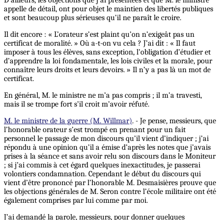
D’ailleurs, les objections que j’ai présentées et que M. le ministre
appelle de détail, ont pour objet le maintien des libertés publiques
et sont beaucoup plus sérieuses qu’il ne paraît le croire.
Il dit encore : « L’orateur s’est plaint qu’on n’exigeât pas un
certificat de moralité. » Où a-t-on vu cela ? J’ai dit : « Il faut
imposer à tous les élèves, sans exception, l’obligation d’étudier et
d’apprendre la loi fondamentale, les lois civiles et la morale, pour
connaître leurs droits et leurs devoirs. » Il n’y a pas là un mot de
certificat.
En général, M. le ministre ne m’a pas compris ; il m’a travesti,
mais il se trompe fort s’il croit m’avoir réfuté.
M. le ministre de la guerre (M. Willmar)
. - Je pense, messieurs, que
l’honorable orateur s’est trompé en prenant pour un fait
personnel le passage de mon discours qu’il vient d’indiquer ; j’ai
répondu à une opinion qu’il a émise d’après les notes que j’avais
prises à la séance et sans avoir relu son discours dans le Moniteur
; si j’ai commis à cet égard quelques inexactitudes, je passerai
volontiers condamnation. Cependant le début du discours qui
vient d’être prononcé par l’honorable M. Desmaisières prouve que
les objections générales de M. Seron contre l’école militaire ont été
également comprises par lui comme par moi.
J’ai demandé la parole, messieurs, pour donner quelques