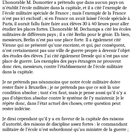
L’honorable M. Dumortier a prétendu que dans aucun pays on
n’établit l’école militaire dans la capitale, et il a cité l’exemple de
l’école militaire spéciale de France ; mais l’exemple de la France
n’est pas ici exclusif ; si en France on avait laissé l’école spéciale à
Paris, il aurait fallu faire faire aux élèves 30 à 40 lieues pour aller
étudier les places fortes. L’honorable M. Dechamps a cité les écoles
militaires de différents pays ; il a cité Berlin pour le génie. Eh bien,
messieurs, Berlin n’est pas une place forte. Il a également cité
Vienne qui ne présenté qu’une enceinte, et qui, par conséquent,
n’est certainement pas une ville de guerre propre à devenir l’objet
des études des élèves. J’ai cité également Dresde qui n’est pas une
place de guerre. Les exemples des pays étrangers ne prouvent
donc rien, messieurs, contre l’établissement de l’école militaire
dans la capitale.
Je ne prétends pas néanmoins que notre école militaire doive
rester fixée à Bruxelles ; je ne prétends pas que ce soit là une
condition absolue ; tant s’en faut, mais je pense aussi qu’il n’y a
pas d’objection absolue contre le système de l’y maintenir. Je le
répète donc, dans l’état actuel des choses, cette question peut
rester indécise.
Je dirai cependant qu’il y a en faveur de la capitale des raisons
d’autorité, des raisons de discipline assez fortes : le commandant
militaire de l’école n’est subordonné qu’au ministre de la guerre ;