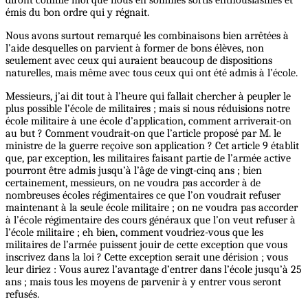
diront comme moi que nous en sommes sortis enthousiasmés et
émis du bon ordre qui y régnait.
Nous avons surtout remarqué les combinaisons bien arrêtées à
l’aide desquelles on parvient à former de bons élèves, non
seulement avec ceux qui auraient beaucoup de dispositions
naturelles, mais même avec tous ceux qui ont été admis à l’école.
Messieurs, j’ai dit tout à l’heure qui fallait chercher à peupler le
plus possible l’école de militaires ; mais si nous réduisions notre
école militaire à une école d’application, comment arriverait-on
au but ? Comment voudrait-on que l’article proposé par M. le
ministre de la guerre reçoive son application ? Cet article 9 établit
que, par exception, les militaires faisant partie de l’armée active
pourront être admis jusqu’à l’âge de vingt-cinq ans ; bien
certainement, messieurs, on ne voudra pas accorder à de
nombreuses écoles régimentaires ce que l’on voudrait refuser
maintenant à la seule école militaire ; on ne voudra pas accorder
à l’école régimentaire des cours généraux que l’on veut refuser à
l’école militaire ; eh bien, comment voudriez-vous que les
militaires de l’armée puissent jouir de cette exception que vous
inscrivez dans la loi ? Cette exception serait une dérision ; vous
leur diriez : Vous aurez l’avantage d’entrer dans l’école jusqu’à 25
ans ; mais tous les moyens de parvenir à y entrer vous seront
refusés.