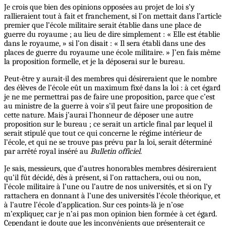
Je crois que bien des opinions opposées au projet de loi s’y
rallieraient tout à fait et franchement, si l’on mettait dans l’article
premier que l’école militaire serait établie dans une place de
guerre du royaume ; au lieu de dire simplement : « Elle est établie
dans le royaume, » si l’on disait : « Il sera établi dans une des
places de guerre du royaume une école militaire. » J’en fais même
la proposition formelle, et je la déposerai sur le bureau.
Peut-être y aurait-il des membres qui désireraient que le nombre
des élèves de l’école eût un maximum fixé dans la loi : à cet égard
je ne me permettrai pas de faire une proposition, parce que c’est
au ministre de la guerre à voir s’il peut faire une proposition de
cette nature. Mais j’aurai l’honneur de déposer une autre
proposition sur le bureau ; ce serait un article final par lequel il
serait stipulé que tout ce qui concerne le régime intérieur de
l’école, et qui ne se trouve pas prévu par la loi, serait déterminé
par arrêté royal inséré au
Bulletin officiel
.
Je sais, messieurs, que d’autres honorables membres désireraient
qu’il fût décidé, dès à présent, si l’on rattachera, oui ou non,
l’école militaire à l’une ou l’autre de nos universités, et si on l’y
rattachera en donnant à l’une des universités l’école théorique, et
à l’autre l’école d’application. Sur ces points-là je n’ose
m’expliquer, car je n’ai pas mon opinion bien formée à cet égard.
Cependant je doute que les inconvénients que présenterait ce