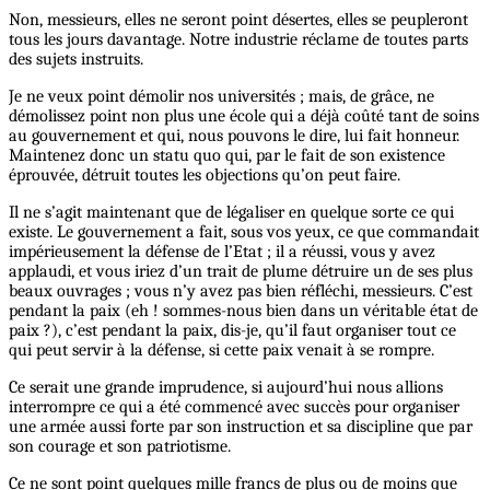
Non, messieurs, elles ne seront point désertes, elles se peupleront
tous les jours davantage. Notre industrie réclame de toutes parts
des sujets instruits.
Je ne veux point démolir nos universités ; mais, de grâce, ne
démolissez point non plus une école qui a déjà coûté tant de soins
au gouvernement et qui, nous pouvons le dire, lui fait honneur.
Maintenez donc un statu quo qui, par le fait de son existence
éprouvée, détruit toutes les objections qu’on peut faire.
Il ne s’agit maintenant que de légaliser en quelque sorte ce qui
existe. Le gouvernement a fait, sous vos yeux, ce que commandait
impérieusement la défense de l’Etat ; il a réussi, vous y avez
applaudi, et vous iriez d’un trait de plume détruire un de ses plus
beaux ouvrages ; vous n’y avez pas bien réfléchi, messieurs. C’est
pendant la paix (eh ! sommes-nous bien dans un véritable état de
paix ?), c’est pendant la paix, dis-je, qu’il faut organiser tout ce
qui peut servir à la défense, si cette paix venait à se rompre.
Ce serait une grande imprudence, si aujourd’hui nous allions
interrompre ce qui a été commencé avec succès pour organiser
une armée aussi forte par son instruction et sa discipline que par
son courage et son patriotisme.
Ce ne sont point quelques mille francs de plus ou de moins que