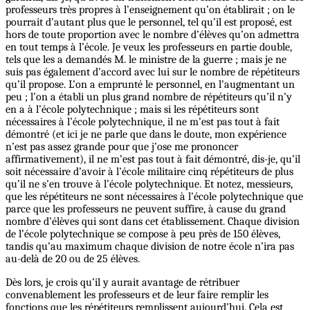
professeurs très propres à l’enseignement qu’on établirait ; on le
pourrait d’autant plus que le personnel, tel qu’il est proposé, est
hors de toute proportion avec le nombre d’élèves qu’on admettra
en tout temps à l’école. Je veux les professeurs en partie double,
tels que les a demandés M. le ministre de la guerre ; mais je ne
suis pas également d’accord avec lui sur le nombre de répétiteurs
qu’il propose. L’on a emprunté le personnel, en l’augmentant un
peu ; l’on a établi un plus grand nombre de répétiteurs qu’il n’y
en a à l’école polytechnique ; mais si les répétiteurs sont
nécessaires à l’école polytechnique, il ne m’est pas tout à fait
démontré (et ici je ne parle que dans le doute, mon expérience
n’est pas assez grande pour que j’ose me prononcer
affirmativement), il ne m’est pas tout à fait démontré, dis-je, qu’il
soit nécessaire d’avoir à l’école militaire cinq répétiteurs de plus
qu’il ne s’en trouve à l’école polytechnique. Et notez, messieurs,
que les répétiteurs ne sont nécessaires à l’école polytechnique que
parce que les professeurs ne peuvent suffire, à cause du grand
nombre d’élèves qui sont dans cet établissement. Chaque division
de l’école polytechnique se compose à peu près de 150 élèves,
tandis qu’au maximum chaque division de notre école n’ira pas
au-delà de 20 ou de 25 élèves.
Dès lors, je crois qu’il y aurait avantage de rétribuer
convenablement les professeurs et de leur faire remplir les
fonctions que les répétiteurs remplissent aujourd’hui. Cela est