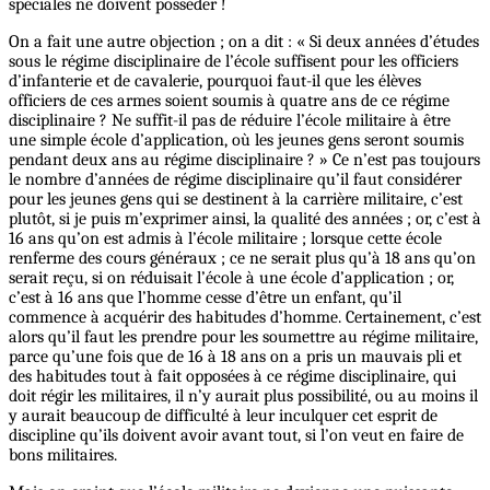
spéciales ne doivent posséder !
On a fait une autre objection ; on a dit : « Si deux années d’études
sous le régime disciplinaire de l’école suffisent pour les officiers
d’infanterie et de cavalerie, pourquoi faut-il que les élèves
officiers de ces armes soient soumis à quatre ans de ce régime
disciplinaire ? Ne suffit-il pas de réduire l’école militaire à être
une simple école d’application, où les jeunes gens seront soumis
pendant deux ans au régime disciplinaire ? » Ce n’est pas toujours
le nombre d’années de régime disciplinaire qu’il faut considérer
pour les jeunes gens qui se destinent à la carrière militaire, c’est
plutôt, si je puis m’exprimer ainsi, la qualité des années ; or, c’est à
16 ans qu’on est admis à l’école militaire ; lorsque cette école
renferme des cours généraux ; ce ne serait plus qu’à 18 ans qu’on
serait reçu, si on réduisait l’école à une école d’application ; or,
c’est à 16 ans que l’homme cesse d’être un enfant, qu’il
commence à acquérir des habitudes d’homme. Certainement, c’est
alors qu’il faut les prendre pour les soumettre au régime militaire,
parce qu’une fois que de 16 à 18 ans on a pris un mauvais pli et
des habitudes tout à fait opposées à ce régime disciplinaire, qui
doit régir les militaires, il n’y aurait plus possibilité, ou au moins il
y aurait beaucoup de difficulté à leur inculquer cet esprit de
discipline qu’ils doivent avoir avant tout, si l’on veut en faire de
bons militaires.