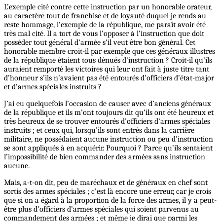
L’exemple cité contre cette instruction par un honorable orateur,
au caractère tout de franchise et de loyauté duquel je rends au
reste hommage, l’exemple de la république, me paraît avoir été
très mal cité. Il a tort de vous l’opposer à l’instruction que doit
posséder tout général d’armée s’il veut être bon général. Cet
honorable membre croit-il par exemple que ces généraux illustres
de la république étaient tous dénués d’instruction ? Croit-il qu’ils
auraient remporté les victoires qui leur ont fait à juste titre tant
d’honneur s’ils n’avaient pas été entourés d’officiers d’état-major
et d’armes spéciales instruits ?
J’ai eu quelquefois l’occasion de causer avec d’anciens généraux
de la république et ils m’ont toujours dit qu’ils ont été heureux et
très heureux de se trouver entourés d’officiers d’armes spéciales
instruits ; et ceux qui, lorsqu’ils sont entrés dans la carrière
militaire, ne possédaient aucune instruction ou peu d’instruction
se sont appliqués à en acquérir. Pourquoi ? Parce qu’ils sentaient
l’impossibilité de bien commander des armées sans instruction
aucune.
Mais, a-t-on dit, peu de maréchaux et de généraux en chef sont
sortis des armes spéciales ; c’est là encore une erreur, car je crois
que si on a égard à la proportion de la force des armes, il y a peut-
être plus d’officiers d’armes spéciales qui soient parvenus au
commandement des armées ; et même je dirai que parmi les