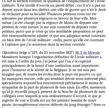
l’a fait la section centrale, la question de l’emplacement de l’école
militaire. Il est inutile d’ouvrir un pareil débat ; car il n’y a pas un
député ayant dans son district une ville de guerre qui n’ait le droit
de réclamer pour sa localité. Plusieurs pétitions vous ont été
adressées par plusieurs régences en faveur de leur ville. Moi-
même j’ai été chargé, par la régence de Mons, de déposer une
pétition de cette nature. Je me suis contenté de déposer cette
pétition, parce que je crois qu’une semblable proposition ne peut
être raisonnablement admise, et que son adoption serait contraire
au bien-être de l’école militaire ; enfin, parce qu’elle est contraire
à l’opinion que j’ai soutenue dans la section centrale.
(Moniteur belge n°329, du 25 novembre 1837)
M. F. de Mérode
. -
Messieurs, lorsque l’organisation définitive de l’école militaire a
été mise à l’ordre du jour, j’ai pensé que l’on s’occuperait
principalement de la bonté d’une institution aussi importante
pour l’honneur et la sûreté de la Belgique. Je ne me suis pas
imaginé que, de toutes les écoles dont le pays est pourvu ou qui
lui manquent encore, celle qui semblait devoir nous intéressé plus
spécialement aujourd’hui rencontrerait précisément le moins de
sympathie de la part de plusieurs de mes amis. En effet, messieurs,
qu’ai-je recueilli jusqu’à présent de la bouche de plusieurs de mes
collègues avec lesquels je suis ordinairement d’accord, et que je
regrette de voir si froids sur un des premier besoins de notre
patrie, incomplètement encore délivrée du joug étranger ? Sont-ce