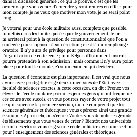
dans la discussion générale ; ce qui le prouve, c’est que les
orateurs que vous venez d’entendre y sont rentrés en effet : pour
mon compte, je ne veux que motiver mon vote, je ne serai point
long.
Je voterai pour une école militaire aussi complète que possible,
toutefois dans les limites posées par le gouvernement. Je ne
m’arrêterai point à la question de constitutionnalité que l’on a
soulevée pour s’opposer à son érection ; c’est là du remplissage
oratoire. Il n’y aura de privilège pour personne dans
l’organisation de cette école ; tout Belge suffisamment instruit
pourra prétendre à son admission ; mais comme il n’y aura point
place pour tout le monde, c’est un examen qui décidera.
La question d’économie est plus importante. Il est vrai que nous
avons avec prodigalité érigé deux universités de l’Etat avec
faculté de sciences exactes. A cette occasion, on dit : Prenez vos
élèves de l’école militaire parmi les jeunes gens qui ont fréquenté
ces cours avec succès, et vous pourrez rayer de votre projet tout
ce qui concerne la première section, qui ne comprend que les
sciences générales et théoriques ; vous opérerez ainsi une grande
économie. Après cela, on s’écrie : Voulez-vous démolir les grands
établissements que vous venez de créer ? Bientôt nos universités
seront désertes si vous érigez une école militaire avec une section
pour l’enseignement des sciences générales et théoriques.