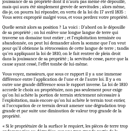
jouissance de sa propriété dont il n’aura pas mémé été dépouillé,
mais qui aura été simplement grevée de servitudes ; alors même,
dis-je, on pourra lui répondre, en vertu de la loi du 17 avril 1835 :
Vous serez exproprié malgré vous, et vous perdrez votre propriété.
Quelle serait alors sa position ? La voici : D’abord on le dépouille
de sa propriété ; on lui enlève une longue langue de terre qui
traverse un domaine tout entier ; et l’exploitation terminée ou
abandonnée, on peut lui demander alors la somme que l’on veut
pour qu’il obtienne la rétrocession de cette langue de terre ; tandis
qu’en appliquant la loi de 1810, on le fait rentrer de plein droit
dans la jouissance de sa propriété ; la servitude cesse, parce que la
cause ayant cessé, l’effet tombe de lui-même.
Vous voyez, messieurs, que sous ce rapport il y a une immense
différence entre l’application de l’une et de l’autre loi. Il y a en
outre une grande différence sous le rapport inverse. La loi de 1810
accorde le choix au propriétaire, non pas seulement pour exige
qu’on lui achète la portion de terrain strictement nécessaire à
l’exploitation, mais encore qu’on lui achète le terrain tout entier,
si l’occupation de ce terrain devait amener une dégradation trop
grande et par suite une diminution de valeur trop grande de la
propriété.
« Si le propriétaire de la surface le requiert, les pièces de terre trop