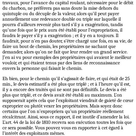
travaux, pour l’avance du capital roulant, nécessaire pour le débit
du charbon, ne préférera pas sans doute la mise dehors du
quintuple ou du décuple de la valeur, alors qu’il peut payer
annuellement une redevance double ou triple sur laquelle il
pourra d’ailleurs revenir plus tard s’il y a exagération, tandis
qu’une fois que le prix aura été établi pour l’expropriation, il
faudra le payer s’il y a exagération ; et il y en a toujours. Il
faudrait, pour n’en pas douter, s’être chargé une fois, en sa vie, de
faire un bout de chemin, les propriétaires ne sachant que
demander, alors qu’on ne fait que leur rendre un grand service.
J’en ai vu pour exemples des propriétaires qui avaient le meilleur
vouloir, et qui étaient tenus par des liens de reconnaissance
envers la personne qui faisait le chemin.
Eh bien, pour le chemin qu’il s’agissait de faire, et qui était de 25
min., le devis estimatif a été plus que triplé ; et à l’heure qu’il est,
il y a encore des traités qui ne sont pas définitifs. Le devis a été
plus que triplé, et ce devis avait été établi au maximum. L’on
supposerait après cela que l’exploitant viendrait de gaieté de cœur
exproprier ou plutôt vexer les propriétaires. Mais soyez donc
certains que l’on n’expropriera qu’un propriétaire réellement
récalcitrant. Ainsi, sous ce rapport, il est inutile d’amender la loi.
L’art. 44 de la loi de 1810 recevra son exécution toutes les fois que
ce sera possible. Vous pouvez vous en rapporter à cet égard à
l’intérêt des exploitants mêmes.