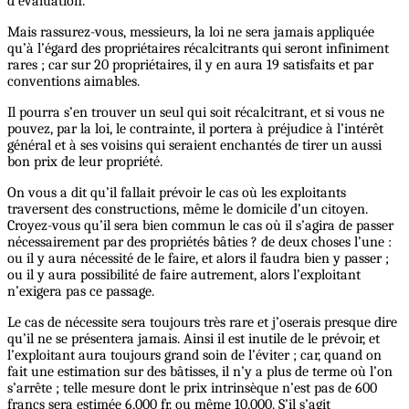
d’évaluation.
Mais rassurez-vous, messieurs, la loi ne sera jamais appliquée
qu’à l’égard des propriétaires récalcitrants qui seront infiniment
rares ; car sur 20 propriétaires, il y en aura 19 satisfaits et par
conventions aimables.
Il pourra s’en trouver un seul qui soit récalcitrant, et si vous ne
pouvez, par la loi, le contrainte, il portera à préjudice à l’intérêt
général et à ses voisins qui seraient enchantés de tirer un aussi
bon prix de leur propriété.
On vous a dit qu’il fallait prévoir le cas où les exploitants
traversent des constructions, même le domicile d’un citoyen.
Croyez-vous qu’il sera bien commun le cas où il s’agira de passer
nécessairement par des propriétés bâties ? de deux choses l’une :
ou il y aura nécessité de le faire, et alors il faudra bien y passer ;
ou il y aura possibilité de faire autrement, alors l’exploitant
n’exigera pas ce passage.
Le cas de nécessite sera toujours très rare et j’oserais presque dire
qu’il ne se présentera jamais. Ainsi il est inutile de le prévoir, et
l’exploitant aura toujours grand soin de l’éviter ; car, quand on
fait une estimation sur des bâtisses, il n’y a plus de terme où l’on
s’arrête ; telle mesure dont le prix intrinsèque n’est pas de 600
francs sera estimée 6,000 fr. ou même 10,000. S’il s’agit