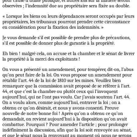
pour cause d’utilité publique, et autres lois sur la matière seront
observées ; l’indemnité due au propriétaire sera fixée au double.
« Lorsque les biens ou leurs dépendances seront occupés par leurs
propriétaires, les tribunaux pourront prendre cette circonstance
en considération pour la fixation des indemnités. »
Je vous demande s’il est possible de prendre plus de précautions,
s’il est possible de donner plus de garantie à la propriété.
Eh bien ! malgré cela, on accuse et la chambre et le sénat de livrer
la propriété à la merci des exploitants !
On vous a présenté un amendement, pour tempérer, dit-on, l’abus
qu’on peut faire de la loi. On vous propose un amendement pour
rétablir l’art. 44 de la loi de 1810 sur les mines. Veuillez bien
remarquer que la commission avait proposé de se référer à l’art.
44, et que c’est la chambre ou plutôt ceux qui l’invoquent
aujourd’hui, qui ne l’ont pas voulu. Car j’avais soutenu l’art. 44.
On a voulu alors, comme aujourd’hui, entraver la loi ; on a
obtenu ce qu’on désirait, et nous y avons consenti. Preuve
nouvelle de notre bonne foi ! Après qu’on a obtenu ce qu’on
demandait, on revient aujourd’hui à la disposition qu’on avait
combattue. Pourquoi ? Pour amender l’article ; pour prolonger
indéfiniment la discussion, afin que la loi soit renvoyée au sénat,
et que le sénat nous la renvoyant au moment où nous ne serons