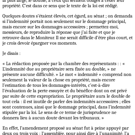
la plus large, le double, à ceux qui seraient obligés à céder leur
propriété. C’est dans ce sens que le texte de la loi est rédigé.
Quelques doutes s’étaient élevés, cet égard, au sénat ; on demanda
si l’indemnité portait non seulement sur le dommage principal,
mais encore sur les dommages accessoires ; permettez-moi,
messieurs, de reproduire la réponse que j’ai faite et que je
retrouve dans le Moniteur. Il me serait difficile d’être plus court, et
je crois devoir épargner vos moments.
Je disais :
« La rédaction proposée par la chambre des représentants : : «
L’indemnité due au propriétaire sera fixée au double, » ne
présente aucune difficulté. » Le mot « indemnité » comprend non
seulement la valeur de la chose en propriété, mais encore
l’estimation de tous les dommages-intérêts, c’est-à-dire
l’évaluation de la perte essuyée et du bénéfice dont on est privé
par suite de cette expropriation. Le propriétaire aura le double de
tout cela : il est inutile de parler des indemnités accessoires ; elles
sont contenues, ainsi que le dommage principal, dans l’indemnité
stipulée par la loi. Le sens de ce terme de jurisprudence ne
donnera lieu à aucun doute devant les tribunaux. »
En effet, l’amendement proposé au sénat fut à peine appuyé par
deux ou trois voix ; l’assemblée, pour ainsi dire à l’unanimité, l’a