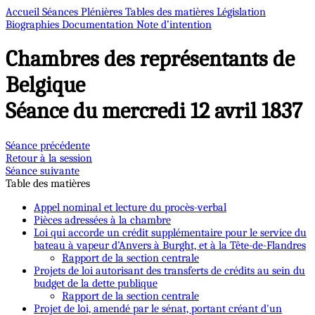
Accueil
Séances Plénières
Tables des matières
Législation
Biographies
Documentation
Note d’intention
Chambres des représentants de
Belgique
Séance du mercredi 12 avril 1837
Séance précédente
Retour à la session
Séance suivante
Table des matières
Appel nominal et lecture du procès-verbal
Pièces adressées à la chambre
Loi qui accorde un crédit supplémentaire pour le service du
bateau à vapeur d’Anvers à Burght, et à la Tête-de-Flandres
Rapport de la section centrale
Projets de loi autorisant des transferts de crédits au sein du
budget de la dette publique
Rapport de la section centrale
Projet de loi, amendé par le sénat, portant créant d'un