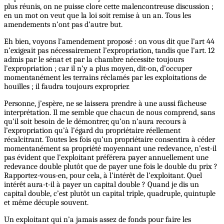
plus réunis, on ne puisse clore cette malencontreuse discussion ;
en un mot on veut que la loi soit remise à un an. Tous les
amendements n’ont pas d’autre but.
Eh bien, voyons l’amendement proposé : on vous dit que l’art 44
n’exigeait pas nécessairement l’expropriation, tandis que l’art. 12
admis par le sénat et par la chambre nécessite toujours
l’expropriation ; car il n’y a plus moyen, dit-on, d’occuper
momentanément les terrains réclamés par les exploitations de
houilles ; il faudra toujours exproprier.
Personne, j’espère, ne se laissera prendre à une aussi fâcheuse
interprétation. Il me semble que chacun de nous comprend, sans
qu’il soit besoin de le démontrer, qu’on n’aura recours à
l’expropriation qu’à l’égard du propriétaire réellement
récalcitrant. Toutes les fois qu’un propriétaire consentira à céder
momentanément sa propriété moyennant une redevance, n’est-il
pas évident que l’exploitant préférera payer annuellement une
redevance double plutôt que de payer une fois le double du prix ?
Rapportez-vous-en, pour cela, à l’intérêt de l’exploitant. Quel
intérêt aura-t-il à payer un capital double ? Quand je dis un
capital double, c’est plutôt un capital triple, quadruple, quintuple
et même décuple souvent.
Un exploitant qui n’a jamais assez de fonds pour faire les