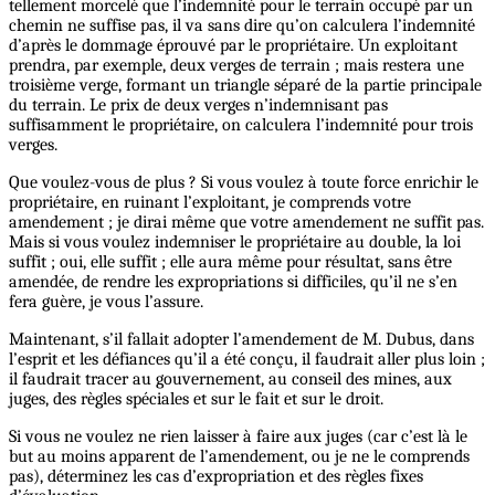
tellement morcelé que l’indemnité pour le terrain occupé par un
chemin ne suffise pas, il va sans dire qu’on calculera l’indemnité
d’après le dommage éprouvé par le propriétaire. Un exploitant
prendra, par exemple, deux verges de terrain ; mais restera une
troisième verge, formant un triangle séparé de la partie principale
du terrain. Le prix de deux verges n’indemnisant pas
suffisamment le propriétaire, on calculera l’indemnité pour trois
verges.
Que voulez-vous de plus ? Si vous voulez à toute force enrichir le
propriétaire, en ruinant l’exploitant, je comprends votre
amendement ; je dirai même que votre amendement ne suffit pas.
Mais si vous voulez indemniser le propriétaire au double, la loi
suffit ; oui, elle suffit ; elle aura même pour résultat, sans être
amendée, de rendre les expropriations si difficiles, qu’il ne s’en
fera guère, je vous l’assure.
Maintenant, s’il fallait adopter l’amendement de M. Dubus, dans
l’esprit et les défiances qu’il a été conçu, il faudrait aller plus loin ;
il faudrait tracer au gouvernement, au conseil des mines, aux
juges, des règles spéciales et sur le fait et sur le droit.
Si vous ne voulez ne rien laisser à faire aux juges (car c’est là le
but au moins apparent de l’amendement, ou je ne le comprends
pas), déterminez les cas d’expropriation et des règles fixes