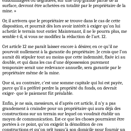
endommagées ou dégradées, sur une trop grande partie de la
surface, devront être achetées en totalité par le propriétaire de la
mine. »
Or, il arrivera que le propriétaire se trouve dans le cas de cette
disposition, et pourrait dès lors avoir intérêt à exiger qu’on lui
achetât le terrain tout entier. Maintenant, il ne le pourra plus, me
semble-t-il, si vous ne modifiez la rédaction de l’art. 12.
Cet article 12 me paraît laisser encore à désirer, en ce qu’il ne
pourvoit nullement à la garantie du propriétaire. Je crois que l’on
aurait dû stipuler tout au moins que cette indemnité, fixée ici au
double, et qui dans les cas d’une dépossession purement
temporaire serait une redevance annuelle, sera garantie par le
propriétaire même de la mine.
Que si, au contraire, c’est une somme capitale qui lui est payée,
parce qu’il a préféré perdre la propriété du fonds, on devrait
exiger- que le paiement fût préalable.
Enfin, je ne sais, messieurs, si d’après cet article, il n’y a pas
grandement à craindre pour un propriétaire qui aura déjà des
constructions sur un terrain sur lequel on voudrait établir un
moyen de communication. Est-ce que les choses pourraient être
portées à ce point, qu’on exigeât la démolition de ces
constructions et qu’on prît jusqu’à son domicile pour fournir un