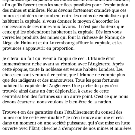
afin qu’ils fassent tous les sacrifices possibles pour l’exploitation
des mines et minières. Nous devons fortement craindre que ces
mines et minières ne tombent entre les mains de capitalistes qui
habitent la capitale, si vous donnez le moyen d’accorder les
concessions de ces mines aux favoris. Il n’est pas douteux que
ceux qui les obtiendront habiteront la capitale. Dès lors vous
verrez les produits des mines qui font la richesse de Namur, de
Liége, du Hainaut et du Luxembourg affluer la capitale, et les
provinces s’appauvrir en proportion.
Je citerai un fait qui vient à l’appui de ceci. L’Irlande était
immensément riche avant sa réunion avec l’Angleterre. Après
cette époque, toute la noblesse est venue habiter Londres. Les
choses en sont venues à ce point, que l’Irlande ne compte plus
que des indigents et des manœuvres. Tous les gens fortunés
habitent la capitale de l’Angleterre. Une partie du pays s’est
trouvée ainsi dans un état déplorable, à cause de cette
centralisation des fortunes sur un autre point. C’est ce que nous
devons écarter si nous voulons le bien-être de la nation.
Trouve-t-on des garanties dans l’établissement du conseil des
mines contre cette éventualité ? Je n’en trouve aucune et cela
dans un moment où une société puissante, qui s’est mise en lutte
ouverte avec l’Etat, cherche à s’emparer de nos mines et minières.