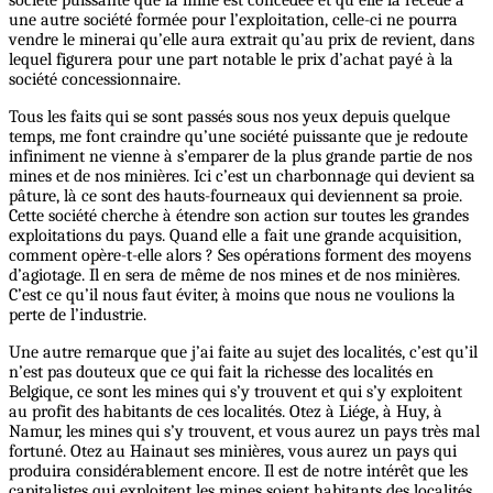
une autre société formée pour l’exploitation, celle-ci ne pourra
vendre le minerai qu’elle aura extrait qu’au prix de revient, dans
lequel figurera pour une part notable le prix d’achat payé à la
société concessionnaire.
Tous les faits qui se sont passés sous nos yeux depuis quelque
temps, me font craindre qu’une société puissante que je redoute
infiniment ne vienne à s’emparer de la plus grande partie de nos
mines et de nos minières. Ici c’est un charbonnage qui devient sa
pâture, là ce sont des hauts-fourneaux qui deviennent sa proie.
Cette société cherche à étendre son action sur toutes les grandes
exploitations du pays. Quand elle a fait une grande acquisition,
comment opère-t-elle alors ? Ses opérations forment des moyens
d’agiotage. Il en sera de même de nos mines et de nos minières.
C’est ce qu’il nous faut éviter, à moins que nous ne voulions la
perte de l’industrie.
Une autre remarque que j’ai faite au sujet des localités, c’est qu’il
n’est pas douteux que ce qui fait la richesse des localités en
Belgique, ce sont les mines qui s’y trouvent et qui s’y exploitent
au profit des habitants de ces localités. Otez à Liége, à Huy, à
Namur, les mines qui s’y trouvent, et vous aurez un pays très mal
fortuné. Otez au Hainaut ses minières, vous aurez un pays qui
produira considérablement encore. Il est de notre intérêt que les
capitalistes qui exploitent les mines soient habitants des localités,