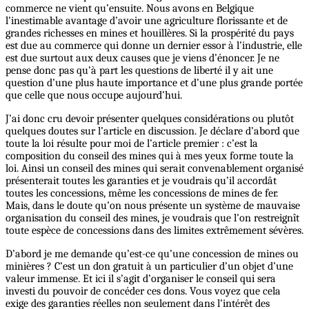
commerce ne vient qu’ensuite. Nous avons en Belgique
l’inestimable avantage d’avoir une agriculture florissante et de
grandes richesses en mines et houillères. Si la prospérité du pays
est due au commerce qui donne un dernier essor à l’industrie, elle
est due surtout aux deux causes que je viens d’énoncer. Je ne
pense donc pas qu’à part les questions de liberté il y ait une
question d’une plus haute importance et d’une plus grande portée
que celle que nous occupe aujourd’hui.
J’ai donc cru devoir présenter quelques considérations ou plutôt
quelques doutes sur l’article en discussion. Je déclare d’abord que
toute la loi résulte pour moi de l’article premier : c’est la
composition du conseil des mines qui à mes yeux forme toute la
loi. Ainsi un conseil des mines qui serait convenablement organisé
présenterait toutes les garanties et je voudrais qu’il accordât
toutes les concessions, même les concessions de mines de fer.
Mais, dans le doute qu’on nous présente un système de mauvaise
organisation du conseil des mines, je voudrais que l’on restreignît
toute espèce de concessions dans des limites extrêmement sévères.
D’abord je me demande qu’est-ce qu’une concession de mines ou
minières ? C’est un don gratuit à un particulier d’un objet d’une
valeur immense. Et ici il s’agit d’organiser le conseil qui sera
investi du pouvoir de concéder ces dons. Vous voyez que cela
exige des garanties réelles non seulement dans l’intérêt des