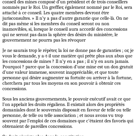
conseil des mines composé d’un président et de trois conseillers
nommés par le Roi. Un greffier, également nommé par le Roi, sera
attaché à ce conseil. Les quatre membres devront être
jurisconsultes. » Il n’y a pas d’autre garantie que celle-là. On ne
dit pas même si les membres du conseil seront ou non
inamovibles, si, lorsque le conseil aura accordé des concessions
qui ne seront pas dans la sphère des désirs du ministère, le
gouvernement ne pourra pas les révoquer
Je ne saurais trop le répéter, la loi ne donne pas de garanties ; or, je
vous le demande, y a-t-il une matière qui prête plus aux abus que
les concessions de mines ? Il n’y en a pas ; il n’y en aura jamais.
Pourquoi ? parce que la concession d’une mine est un don gratuit
d’une valeur immense, souvent inappréciable, et que toute
personne qui désire augmenter sa fortuite ou arriver à la fortune,
cherchera par tous les moyens en son pouvoir à obtenir ces
concessions.
Sous les anciens gouvernements, le pouvoir exécutif avait ce que
l’on appelait les droits régaliens. Il existait alors des propriétés
domaniales dont le souverain disposait en faveur de telle ou telle
personne, de telle ou telle association ; et nous avons vu trop
souvent par l’emploi de ces domaines que c’étaient des favoris qui
obtenaient de pareilles concessions.