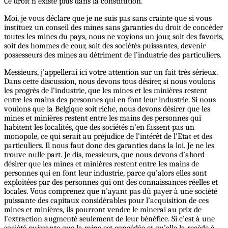
Ce droit n’existe plus dans la constitution.
Moi, je vous déclare que je ne suis pas sans crainte que si vous
instituez un conseil des mines sans garanties du droit de concéder
toutes les mines du pays, nous ne voyions un jour, soit des favoris,
soit des hommes de cour, soit des sociétés puissantes, devenir
possesseurs des mines au détriment de l’industrie des particuliers.
Messieurs, j’appellerai ici votre attention sur un fait très sérieux.
Dans cette discussion, nous devons tous désirer, si nous voulons
les progrès de l’industrie, que les mines et les minières restent
entre les mains des personnes qui en font leur industrie. Si nous
voulons que la Belgique soit riche, nous devons désirer que les
mines et minières restent entre les mains des personnes qui
habitent les localités, que des sociétés n’en fassent pas un
monopole, ce qui serait au préjudice de l’intérêt de l’Etat et des
particuliers. Il nous faut donc des garanties dans la loi. Je ne les
trouve nulle part. Je dis, messieurs, que nous devons d’abord
désirer que les mines et minières restent entre les mains de
personnes qui en font leur industrie, parce qu’alors elles sont
exploitées par des personnes qui ont des connaissances réelles et
locales. Vous comprenez que n’ayant pas dû payer à une société
puissante des capitaux considérables pour l’acquisition de ces
mines et minières, ils pourront vendre le minerai au prix de
l’extraction augmenté seulement de leur bénéfice. Si c’est à une
société puissante que la mine est concédée et qu’elle la recède à