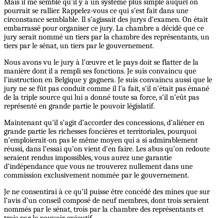
Mais il me semble qu’il y a un système plus simple auquel on
pourrait se rallier. Rappelez-vous ce qui s’est fait dans une
circonstance semblable. Il s’agissait des jurys d’examen. On était
embarrassé pour organiser ce jury. La chambre a décidé que ce
jury serait nommé un tiers par la chambre des représentants, un
tiers par le sénat, un tiers par le gouvernement.
Nous avons vu le jury à l’œuvre et le pays doit se flatter de la
manière dont il a rempli ses fonctions. Je suis convaincu que
l’instruction en Belgique y gagnera. Je suis convaincu aussi que le
jury ne se fût pas conduit comme il l’a fait, s’il n’était pas émané
de la triple source qui lui a donné toute sa force, s’il n’eût pas
représenté en grande partie le pouvoir législatif.
Maintenant qu’il s’agit d’accorder des concessions, d’aliéner en
grande partie les richesses foncières et territoriales, pourquoi
n’emploierait-on pas le même moyen qui a si admirablement
réussi, dans l’essai qu’on vient d’en faire. Les abus qu’on redoute
seraient rendus impossibles, vous aurez une garantie
d’indépendance que vous ne trouverez nullement dans une
commission exclusivement nommée par le gouvernement.
Je ne consentirai à ce qu’il puisse être concédé des mines que sur
l’avis d’un conseil composé de neuf membres, dont trois seraient
nommés par le sénat, trois par la chambre des représentants et
trois par le pouvoir exécutif.