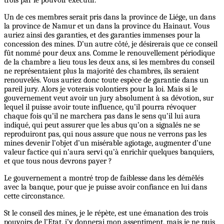
Un de ces membres serait pris dans la province de Liége, un dans
la province de Namur et un dans la province du Hainaut. Vous
auriez ainsi des garanties, et des garanties immenses pour la
concession des mines. D’un autre côté, je désirerais que ce conseil
fût nommé pour deux ans. Comme le renouvellement périodique
de la chambre a lieu tous les deux ans, si les membres du conseil
ne représentaient plus la majorité des chambres, ils seraient
renouvelés. Vous auriez donc toute espèce de garantie dans un
pareil jury. Alors je voterais volontiers pour la loi. Mais si le
gouvernement veut avoir un jury absolument à sa dévotion, sur
lequel il puisse avoir toute influence, qu’il pourra révoquer
chaque fois qu’il ne marchera pas dans le sens qu’il lui aura
indiqué, qui peut assurer que les abus qu’on a signalés ne se
reproduiront pas, qui nous assure que nous ne verrons pas les
mines devenir l’objet d’un misérable agiotage, augmenter d’une
valeur factice qui n’aura servi qu’à enrichir quelques banquiers,
et que tous nous devrons payer ?
Le gouvernement a montré trop de faiblesse dans les démêlés
avec la banque, pour que je puisse avoir confiance en lui dans
cette circonstance.
St le conseil des mines, je le répète, est une émanation des trois
pouvoirs de l’Etat, j’y donnerai mon assentiment, mais je ne puis