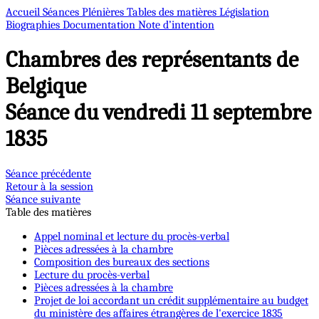
Accueil
Séances Plénières
Tables des matières
Législation
Biographies
Documentation
Note d’intention
Chambres des représentants de
Belgique
Séance du vendredi 11 septembre
1835
Séance précédente
Retour à la session
Séance suivante
Table des matières
Appel nominal et lecture du procès-verbal
Pièces adressées à la chambre
Composition des bureaux des sections
Lecture du procès-verbal
Pièces adressées à la chambre
Projet de loi accordant un crédit supplémentaire au budget
du ministère des affaires étrangères de l'exercice 1835