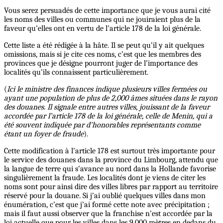
Vous serez persuadés de cette importance que je vous aurai cité
les noms des villes ou communes qui ne jouiraient plus de la
faveur qu’elles ont en vertu de l’article 178 de la loi générale.
Cette liste a été rédigée à la hâte. Il se peut qu’il y ait quelques
omissions, mais si je cite ces noms, c’est que les membres des
provinces que je désigne pourront juger de l’importance des
localités qu’ils connaissent particulièrement.
(
Ici le ministre des finances indique plusieurs villes fermées ou
ayant une population de plus de 2,000 âmes situées dans le rayon
des douanes. Il signale entre autres villes, jouissant de la faveur
accordée par l’article 178 de la loi générale, celle de Menin, qui a
été souvent indiquée par d’honorables représentants comme
étant un foyer de fraude
).
Cette modification à l’article 178 est surtout très importante pour
le service des douanes dans la province du Limbourg, attendu que
la langue de terre qui s’avance au nord dans la Hollande favorise
singulièrement la fraude. Les localités dont je viens de citer les
noms sont pour ainsi dire des villes libres par rapport au territoire
réservé pour la douane. Si j’ai oublié quelques villes dans mon
énumération, c’est que j’ai formé cette note avec précipitation ;
mais il faut aussi observer que la franchise n’est accordée par la
loi actuelle que pour les villes dans les 9,000 mètres en dedans du