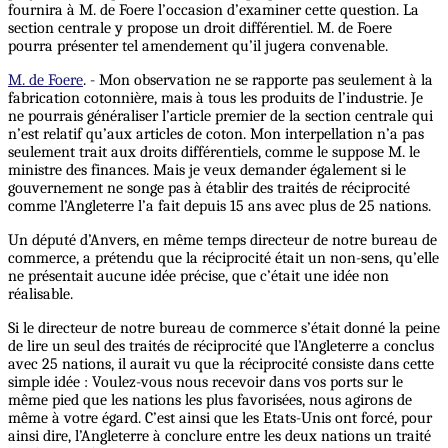
fournira à M. de Foere l’occasion d’examiner cette question. La
section centrale y propose un droit différentiel. M. de Foere
pourra présenter tel amendement qu’il jugera convenable.
M. de Foere
. - Mon observation ne se rapporte pas seulement à la
fabrication cotonnière, mais à tous les produits de l’industrie. Je
ne pourrais généraliser l’article premier de la section centrale qui
n’est relatif qu’aux articles de coton. Mon interpellation n’a pas
seulement trait aux droits différentiels, comme le suppose M. le
ministre des finances. Mais je veux demander également si le
gouvernement ne songe pas à établir des traités de réciprocité
comme l’Angleterre l’a fait depuis 15 ans avec plus de 25 nations.
Un député d’Anvers, en même temps directeur de notre bureau de
commerce, a prétendu que la réciprocité était un non-sens, qu’elle
ne présentait aucune idée précise, que c’était une idée non
réalisable.
Si le directeur de notre bureau de commerce s’était donné la peine
de lire un seul des traités de réciprocité que l’Angleterre a conclus
avec 25 nations, il aurait vu que la réciprocité consiste dans cette
simple idée : Voulez-vous nous recevoir dans vos ports sur le
même pied que les nations les plus favorisées, nous agirons de
même à votre égard. C’est ainsi que les Etats-Unis ont forcé, pour
ainsi dire, l’Angleterre à conclure entre les deux nations un traité