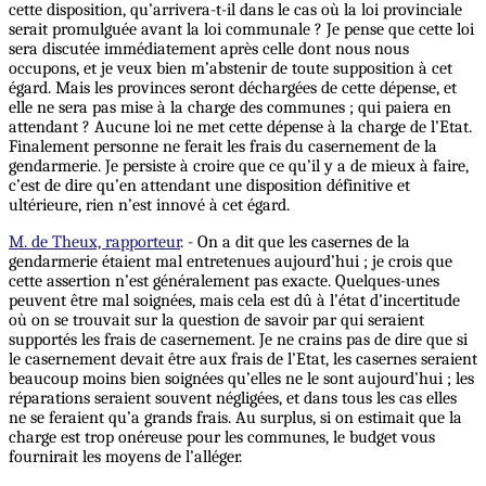
cette disposition, qu’arrivera-t-il dans le cas où la loi provinciale
serait promulguée avant la loi communale ? Je pense que cette loi
sera discutée immédiatement après celle dont nous nous
occupons, et je veux bien m’abstenir de toute supposition à cet
égard. Mais les provinces seront déchargées de cette dépense, et
elle ne sera pas mise à la charge des communes ; qui paiera en
attendant ? Aucune loi ne met cette dépense à la charge de l’Etat.
Finalement personne ne ferait les frais du casernement de la
gendarmerie. Je persiste à croire que ce qu’il y a de mieux à faire,
c’est de dire qu’en attendant une disposition définitive et
ultérieure, rien n’est innové à cet égard.
M. de Theux, rapporteur
. - On a dit que les casernes de la
gendarmerie étaient mal entretenues aujourd’hui ; je crois que
cette assertion n’est généralement pas exacte. Quelques-unes
peuvent être mal soignées, mais cela est dû à l’état d’incertitude
où on se trouvait sur la question de savoir par qui seraient
supportés les frais de casernement. Je ne crains pas de dire que si
le casernement devait être aux frais de l’Etat, les casernes seraient
beaucoup moins bien soignées qu’elles ne le sont aujourd’hui ; les
réparations seraient souvent négligées, et dans tous les cas elles
ne se feraient qu’a grands frais. Au surplus, si on estimait que la
charge est trop onéreuse pour les communes, le budget vous
fournirait les moyens de l’alléger.