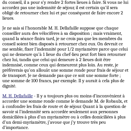
du conseil, il a pour s’y rendre 2 fortes lieues à faire. Si vous ne lui
accordez pas une indemnité de séjour, il est certain qu’il sera
obligé de retourner chez lui et par conséquent de faire encore 2
lieues.
Je ne sais si l’honorable M. H. Dellafaille suppose que chaque
conseiller aura des vélocifères à sa disposition ; mais vraiment,
quand la séance finira tard, je ne crois pas que les membres du
conseil soient bien disposés à retourner chez eux. On devrait ce
me semble, fixer l’indemnité pour 1/2 myriamètre parce que celui
qui ne demeure qu’à 1 lieue du chef-lieu peut fort bien retourner
chez lui, tandis que celui qui demeure à 2 lieues doit être
indemnisé, comme ceux qui demeurent plus loin. Au reste, je
préférerais qu’on allouât une somme ronde pour frais de séjour et
de transport. Je ne demande pas que ce soit une somme forte ;
une somme de 100 francs, par exemple. Il y aurait à cela plus de
dignité.
M. H. Dellafaille
- Il y a toujours plus ou moins d’inconvénient à
accorder une somme ronde comme le demande M. de Robaulx, et
à confondre les frais de route et de séjour. Quant à la question de
savoir si l’indemnité sera accordée seulement aux personnes
domiciliées à plus d’un myriamètre ou à celles domiciliées à plus
d’un demi-myriamètre, j’avoue que j’y trouve très peu
d’importance.