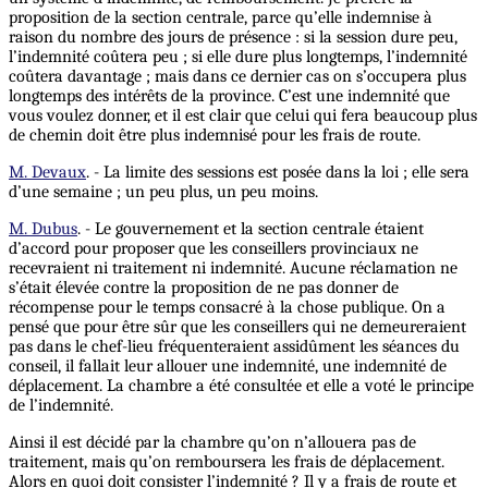
proposition de la section centrale, parce qu’elle indemnise à
raison du nombre des jours de présence : si la session dure peu,
l’indemnité coûtera peu ; si elle dure plus longtemps, l’indemnité
coûtera davantage ; mais dans ce dernier cas on s’occupera plus
longtemps des intérêts de la province. C’est une indemnité que
vous voulez donner, et il est clair que celui qui fera beaucoup plus
de chemin doit être plus indemnisé pour les frais de route.
M. Devaux
. - La limite des sessions est posée dans la loi ; elle sera
d’une semaine ; un peu plus, un peu moins.
M. Dubus
. - Le gouvernement et la section centrale étaient
d’accord pour proposer que les conseillers provinciaux ne
recevraient ni traitement ni indemnité. Aucune réclamation ne
s’était élevée contre la proposition de ne pas donner de
récompense pour le temps consacré à la chose publique. On a
pensé que pour être sûr que les conseillers qui ne demeureraient
pas dans le chef-lieu fréquenteraient assidûment les séances du
conseil, il fallait leur allouer une indemnité, une indemnité de
déplacement. La chambre a été consultée et elle a voté le principe
de l’indemnité.
Ainsi il est décidé par la chambre qu’on n’allouera pas de
traitement, mais qu’on remboursera les frais de déplacement.
Alors en quoi doit consister l’indemnité ? Il y a frais de route et