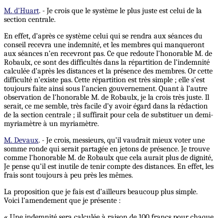
M. d’Huart
. - Je crois que le système le plus juste est celui de la
section centrale.
En effet, d’après ce système celui qui se rendra aux séances du
conseil recevra une indemnité, et les membres qui manqueront
aux séances n’en recevront pas. Ce que redoute l’honorable M. de
Robaulx, ce sont des difficultés dans la répartition de l’indemnité
calculée d’après les distances et la présence des membres. Or cette
difficulté n’existe pas. Cette répartition est très simple ; elle s’est
toujours faite ainsi sous l’ancien gouvernement. Quant à l’autre
observation de l’honorable M. de Robaulx, je la crois très juste. Il
serait, ce me semble, très facile d’y avoir égard dans la rédaction
de la section centrale ; il suffirait pour cela de substituer un demi-
myriamètre à un myriamètre.
M. Devaux
. - Je crois, messieurs, qu’il vaudrait mieux voter une
somme ronde qui serait partagée en jetons de présence. Je trouve
comme l’honorable M. de Robaulx que cela aurait plus de dignité,
Je pense qu’il est inutile de tenir compte des distances. En effet, les
frais sont toujours à peu près les mêmes.
La proposition que je fais est d’ailleurs beaucoup plus simple.
Voici l’amendement que je présente :
« Une indemnité sera calculée à raison de 100 francs pour chaque