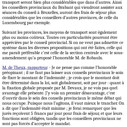
transport seront bien plus considérables que dans d’autres. Ainsi
les conseillers provinciaux du Brabant qui viendront assister aux
séances du conseil à Bruxelles, auront des frais de séjour plus
considérables que les conseillers d’autres provinces, de celle du
Luxembourg par exemple.
Suivant les provinces, les moyens de transport sont également
plus ou moins coûteux. Toutes ces particularités pourront être
appréciées par le conseil provincial. Si on ne veut pas admettre ce
système dans les diverses propositions qui ont été faites, celle qui
me paraît préférable c’est celle de la section centrale avec le sous-
amendement qu’a proposé l’honorable M. de Robaulx.
M. de Theux, rapporteur
. - Je ne pense pas comme l’honorable
préopinant ; il ne faut pas laisser aux conseils provinciaux le soin
de fixer le montant de l’indemnité ; je crois que le montant doit
être déterminé dans la loi, soit globalement, soit par jour : quant à
la fixation globale proposée par M. Devaux, je ne vois pas quel
avantage elle présente. J’y vois un premier désavantage, c’est
d’ouvrir dans le sein des conseils provinciaux le même débat qui
nous occupe. Puisque nous l’agitons, il vaut mieux le trancher. On
a dit que l’indemnité était minime ; je ferai remarquer que les
jurés reçoivent 5 francs par jour pour frais de séjour, et que leurs
fonctions sont obligées, tandis que les conseillers provinciaux ne
sont pas forcés d’accepter le mandat.