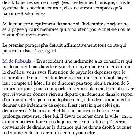
de 8 kilomètres seraient négligées. Evidemment, puisque, dans le
système de la section centrale, elles ne seront comptées qu’à
partir de 8 kilomètres.
M. le ministre a également demandé si l’indemnité de séjour ne
sera payée qu’aux membres qui n’habitent pas le chef-lieu ou le
rayon d’un myriamètre.
Le premier paragraphe détruit affirmativement tout doute qui
pourrait exister à cet égard.
M. de Robaulx
. - En accordant une indemnité aux conseillers qui
ne demeurent pas dans le rayon d’un myriamètre qui environne
le chef-lieu, vous avez l’intention de payer les dépenses que le
séjour dans le chef-lieu doit leur occasionner, en un mot, payer
leur compte à l’hôtel. Ils ne dîneront pas trop bien à raison de 5
francs par jour ; mais n’importe. Je veux seulement faire observer
que, si vous ne donnez rien au député qui demeure dans le rayon
d’un myriamètre pour son déplacement, il faudrait au moins lui
donner une indemnité de séjour. Il est certain que celui qui
demeurera à 2 lieues du chef-lieu ne pourra, si la séance se
prolonge, retourner chez lui. Il devra coucher dans la ville ; car il
aurait 4 lieues à faire dans la journée. Je crois donc qu’il serait
convenable de diminuer la distance qui ne donne droit à aucune
indemnité et de la fixer à un demi-myriamètre.