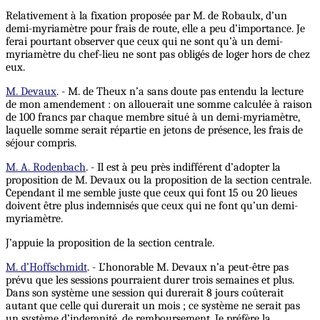
Relativement à la fixation proposée par M. de Robaulx, d’un
demi-myriamètre pour frais de route, elle a peu d’importance. Je
ferai pourtant observer que ceux qui ne sont qu’à un demi-
myriamètre du chef-lieu ne sont pas obligés de loger hors de chez
eux.
M. Devaux
. - M. de Theux n’a sans doute pas entendu la lecture
de mon amendement : on allouerait une somme calculée à raison
de 100 francs par chaque membre situé à un demi-myriamètre,
laquelle somme serait répartie en jetons de présence, les frais de
séjour compris.
M. A. Rodenbach
. - Il est à peu près indifférent d’adopter la
proposition de M. Devaux ou la proposition de la section centrale.
Cependant il me semble juste que ceux qui font 15 ou 20 lieues
doivent être plus indemnisés que ceux qui ne font qu’un demi-
myriamètre.
J’appuie la proposition de la section centrale.
M. d’Hoffschmidt
. - L’honorable M. Devaux n’a peut-être pas
prévu que les sessions pourraient durer trois semaines et plus.
Dans son système une session qui durerait 8 jours coûterait
autant que celle qui durerait un mois ; ce système ne serait pas
un système d’indemnité, de remboursement. Je préfère la