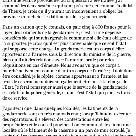
Dans une séance précédente, où la question a été traitée, j’ai
examiné les deux systèmes qui sont présentés, et comme l’a dit M.
de Theux, je crois qu’il y aurait un inconvénient à obliger les
provinces à racheter les bâtiments de la gendarmerie.
Dans un canton que je connais, on paie cinq à 600 francs pour le
loyer des bâtiments de la gendarmerie ; c’est là une dépense
considérable qui surchargerait la commune si elle était obligée de
la supporter. Je crois qu’il est plus convenable que ce soit l’Etat
qui supporte cette charge. La gendarmerie est un corps d’élite
appartenant à l’armée, sous la direction du ministre de la guerre,
bien qu’il ait des relations avec l’autorité locale pour des
réquisitions en cas d’émeute. Nous avons vu que ce corps a
marché activement comme d’autres corps de l’armée ; il doit donc
être considéré, je le répète, comme appartenant à l’armée, et les
frais de casernement doivent également être mis à la charge de
l’Etat. Je ferai remarquer aussi que le service de la gendarmerie
est relatif à la police générale, et que c’est l’Etat qui paie les frais
de ce service.
J’ajouterai que, dans quelques localités, les bâtiments de la
gendarmerie sont en très mauvais état ; lorsqu’il faudra exécuter
des réparations, il s’élèvera des contestations entre les
propriétaires et le conseil provincial ou communal. Je citerai une
localité où le bâtiment de la caserne a un pan de mur écroulé. Je
crois qu’il se passera beaucoup de temps avant que les gendarmes