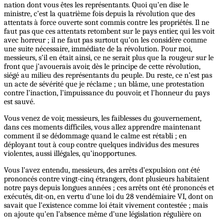
nation dont vous êtes les représentants. Quoi qu’en dise le
ministre, c’est la quatrième fois depuis la révolution que des
attentats à force ouverte sont commis contre les propriétés. Il ne
faut pas que ces attentats retombent sur le pays entier, qui les voit
avec horreur ; il ne faut pas surtout qu’on les considère comme
une suite nécessaire, immédiate de la révolution. Pour moi,
messieurs, s’il en était ainsi, ce ne serait plus que la rougeur sur le
front que j’avouerais avoir, dès le principe de cette révolution,
siégé au milieu des représentants du peuple. Du reste, ce n’est pas
un acte de sévérité que je réclame ; un blâme, une protestation
contre l’inaction, l’impuissance du pouvoir,
et
l’honneur du pays
est sauvé.
Vous venez de voir, messieurs, les faiblesses du gouvernement,
dans ces moments difficiles, vous allez apprendre maintenant
comment il se dédommage quand le calme est rétabli ; en
déployant tout à coup contre quelques individus des mesures
violentes, aussi illégales, qu’inopportunes.
Vous l’avez entendu, messieurs, des arrêts d’expulsion ont été
prononcés contre vingt-cinq étrangers, dont plusieurs habitaient
notre pays depuis longues années ; ces arrêts ont été prononcés et
exécutés, dit-on, en vertu d’une loi du 28 vendémiaire VI, dont on
savait que l’existence comme loi était vivement contestée ; mais
on ajoute qu’en l’absence même d’une législation régulière on