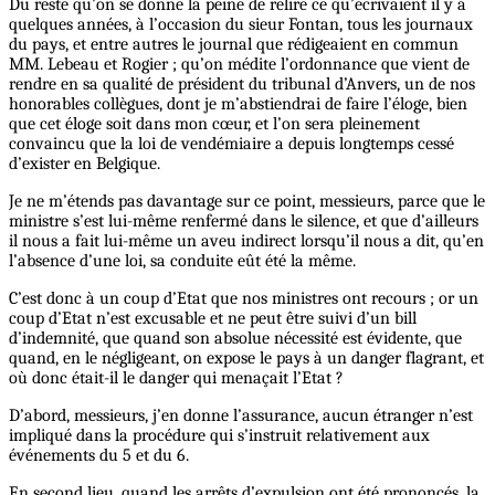
Du reste qu’on se donne la peine de relire ce qu’écrivaient il y a
quelques années, à l’occasion du sieur Fontan, tous les journaux
du pays, et entre autres le journal que rédigeaient en commun
MM. Lebeau et Rogier ; qu’on médite l’ordonnance que vient de
rendre en sa qualité de président du tribunal d’Anvers, un de nos
honorables collègues, dont je m’abstiendrai de faire l’éloge, bien
que cet éloge soit dans mon cœur, et l’on sera pleinement
convaincu que la loi de vendémiaire a depuis longtemps cessé
d’exister en Belgique.
Je ne m’étends pas davantage sur ce point, messieurs, parce que le
ministre s’est lui-même renfermé dans le silence, et que d’ailleurs
il nous a fait lui-même un aveu indirect lorsqu’il nous a dit, qu’en
l’absence d’une loi, sa conduite eût été la même.
C’est donc à un coup d’Etat que nos ministres ont recours ; or un
coup d’Etat n’est excusable et ne peut être suivi d’un bill
d’indemnité, que quand son absolue nécessité est évidente, que
quand, en le négligeant, on expose le pays à un danger flagrant, et
où donc était-il le danger qui menaçait l’Etat ?
D’abord, messieurs, j’en donne l’assurance, aucun étranger n’est
impliqué dans la procédure qui s’instruit relativement aux
événements du 5 et du 6.
En second lieu, quand les arrêts d’expulsion ont été prononcés, la