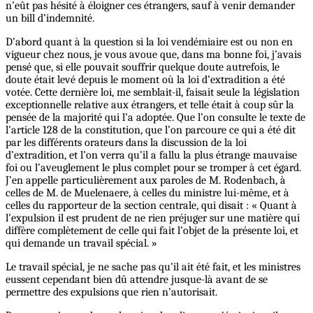
n’eût pas hésité à éloigner ces étrangers, sauf à venir demander
un bill d’indemnité.
D’abord quant à la question si la loi vendémiaire est ou non en
vigueur chez nous, je vous avoue que, dans ma bonne foi, j’avais
pensé que, si elle pouvait souffrir quelque doute autrefois, le
doute était levé depuis le moment où la loi d’extradition a été
votée. Cette dernière loi, me semblait-il, faisait seule la législation
exceptionnelle relative aux étrangers, et telle était à coup sûr la
pensée de la majorité qui l’a adoptée. Que l’on consulte le texte de
l’article 128 de la constitution, que l’on parcoure ce qui a été dit
par les différents orateurs dans la discussion de la loi
d’extradition, et l’on verra qu’il a fallu la plus étrange mauvaise
foi ou l’aveuglement le plus complet pour se tromper à cet égard.
J’en appelle particulièrement aux paroles de M. Rodenbach, à
celles de M. de Muelenaere, à celles du ministre lui-même, et à
celles du rapporteur de la section centrale, qui disait : « Quant à
l’expulsion il est prudent de ne rien préjuger sur une matière qui
diffère complètement de celle qui fait l’objet de la présente loi, et
qui demande un travail spécial. »
Le travail spécial, je ne sache pas qu’il ait été fait, et les ministres
eussent cependant bien dû attendre jusque-là avant de se
permettre des expulsions que rien n’autorisait.