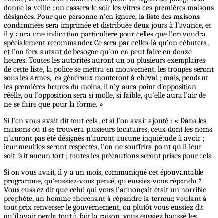
donné la veille : on cassera le soir les vitres des premières maisons
désignées. Pour que personne n’en ignore, la liste des maisons
condamnées sera imprimée et distribuée deux jours à l’avance, et
il y aura une indication particulière pour celles que l’on voudra
spécialement recommander. Ce sera par celles-là qu’on débutera,
et l’on fera autant de besogne qu’on en peut faire en douze
heures. Toutes les autorités auront un ou plusieurs exemplaires
de cette liste, la police se mettra en mouvement, les troupes seront
sous les armes, les généraux monteront à cheval ; mais, pendant
les premières heures du moins, il n’y aura point d’opposition
réelle, ou l’opposition sera si molle, si faible, qu’elle aura l’air de
ne se faire que pour la forme. »
Si l’on vous avait dit tout cela, et si l’on avait ajouté : « Dans les
maisons où il se trouvera plusieurs locataires, ceux dont les noms
n’auront pas été désignés n’auront aucune inquiétude à avoir ;
leur meubles seront respectés, l’on ne souffrira point qu’il leur
soit fait aucun tort ; toutes les précautions seront prises pour cela.
Si on vous avait, il y a un mois, communiqué cet épouvantable
programme, qu’eussiez-vous pensé, qu’eussiez-vous répondu ?
Vous eussiez dit que celui qui vous l’annonçait était un horrible
prophète, un homme cherchant à répandre la terreur, voulant à
tout prix renverser le gouvernement, ou plutôt vous eussiez dit
qu’il avait perdu tout à fait la raison, vous eussiez haussé les