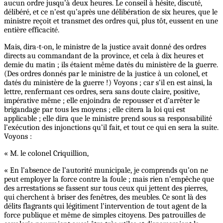
aucun ordre jusqu’à deux heures. Le conseil à hésite, discuté,
délibéré, et ce n’est qu’après une délibération de six heures,
que
le
ministre reçoit et transmet des ordres qui, plus tôt, eussent en une
entière efficacité.
Mais, dira-t-on, le ministre de la justice avait donné des ordres
directs au commandant de la province, et cela à dix heures et
demie du matin ; ils étaient même datés du ministère de la guerre.
(Des ordres donnés par le ministre de la justice à un colonel, et
datés du ministère de la guerre !) Voyons ; car s’il en est ainsi, la
lettre, renfermant ces ordres, sera sans doute claire, positive,
impérative même ; elle enjoindra de repousser et d’arrêter le
brigandage par tous les moyens ; elle citera la loi qui est
applicable ; elle dira que le ministre prend sous sa responsabilité
l’exécution des injonctions qu’il fait, et tout ce qui en sera la suite.
Voyons :
« M. le colonel Criquillion,
« En l’absence de l’autorité municipale, je comprends qu’on ne
peut employer la force contre la foule ; mais rien n’empêche que
des arrestations se fassent sur tous ceux qui jettent des pierres,
qui cherchent à briser des fenêtres, des meubles. Ce sont là des
délits flagrants qui légitiment l’intervention de tout agent de la
force publique et même de simples citoyens. Des patrouilles de