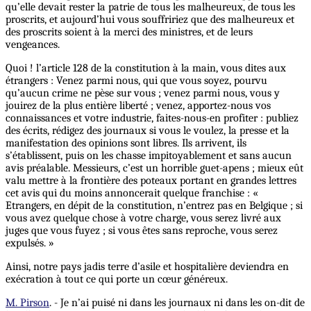
qu’elle devait rester la patrie de tous les malheureux, de tous les
proscrits, et aujourd’hui vous souffririez que des malheureux et
des proscrits soient à la merci des ministres, et de leurs
vengeances.
Quoi ! l’article 128 de la constitution à la main, vous dites aux
étrangers : Venez parmi nous, qui que vous soyez, pourvu
qu’aucun crime ne pèse sur vous ; venez parmi nous, vous y
jouirez de la plus entière liberté ; venez, apportez-nous vos
connaissances et votre industrie, faites-nous-en profiter : publiez
des écrits, rédigez des journaux si vous le voulez, la presse et la
manifestation des opinions sont libres. Ils arrivent, ils
s’établissent, puis on les chasse impitoyablement et sans aucun
avis préalable. Messieurs, c’est un horrible guet-apens ; mieux eût
valu mettre à la frontière des poteaux portant en grandes lettres
cet avis qui du moins annoncerait quelque franchise : «
Etrangers, en dépit de la constitution, n’entrez pas en Belgique ; si
vous avez quelque chose à votre charge, vous serez livré aux
juges que vous fuyez ; si vous êtes sans reproche, vous serez
expulsés. »
Ainsi, notre pays jadis terre d’asile et hospitalière deviendra en
exécration à tout ce qui porte un cœur généreux.
M. Pirson
. - Je n’ai puisé ni dans les journaux ni dans les on-dit de