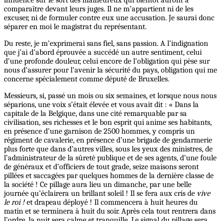
influence sur le sort des malheureux qui bientôt auront à
comparaître devant leurs juges. Il ne m’appartient ni de les
excuser, ni de formuler contre eux une accusation. Je saurai donc
séparer en moi le magistrat du représentant.
Du reste, je m’exprimerai sans fiel, sans passion. A l’indignation
que j’ai d’abord éprouvée a succédé un autre sentiment, celui
d’une profonde douleur, celui encore de l’obligation qui pèse sur
nous d’assurer pour l’avenir la sécurité du pays, obligation qui me
concerne spécialement comme député de Bruxelles.
Messieurs, si, passé un mois ou six semaines, et lorsque nous nous
séparions, une voix s’était élevée et vous avait dit : « Dans la
capitale de la Belgique, dans une cité remarquable par sa
civilisation, ses richesses et le bon esprit qui anime ses habitants,
en présence d’une garnison de 2500 hommes, y compris un
régiment de cavalerie, en présence d’une brigade de gendarmerie
plus forte que dans d’autres villes, sous les yeux des ministres, de
l’administrateur de la sûreté publique et de ses agents, d’une foule
de généraux et d’officiers de tout grade, seize maisons seront
pillées et saccagées par quelques hommes de la dernière classe de
la société ! Ce pillage aura lieu un dimanche, par une belle
journée qu’éclairera un brillant soleil ! Il se fera aux cris de
vive
le roi !
et drapeau déployé ! Il commencera à huit heures du
matin et se terminera à huit du soir. Après cela tout rentrera dans
l’ordre, la nuit sera calme et tranquille. Le signal du pillage sera