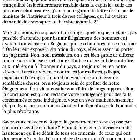
tranquillité était entièrement rétablie dans la capitale ; celle des
provinces était assurée ; j’en ai pour garant la lettre écrite par le
ministre de l’intérieur à trois de nos collègues, qui lui avaient
demandé de convoquer la chambre avant le 22.
Mais du moins, en supposant un danger quelconque, n’était-il pas
possible d’attendre pour bannir illégalement des hommes qui
avaient trouvé asile en Belgique, que les chambres fussent réunies
? On leur eût exposé la situation du pays, elles eussent pu porter
un jugement. Non, non, messieurs, on s’est bien gardé de différer
une mesure odieuse et arbitraire. Tout ce qui se fait de contraire
aux intérêts ou à l’honneur du pays, a toujours lieu en notre
absence. Actes de violence contre les journalistes, pillages,
expulsion d’étrangers ; quand on veut faire ou tolérer de
semblables choses, on a toujours soin de profiter de notre
éloignement. L’on vient ensuite vous faire de longs rapports, dont
la conclusion est qu’on réclame votre indulgence pour des faits
consommés et cette indulgence, vous en avez malheureusement
été prodigue, au point qu’on vient enfin d’en abuser de la manière
la plus révoltante.
Savez-vous, messieurs, à quoi le gouvernement s’est exposé par
son inconcevable conduite ? Et au dehors et à l’intérieur on dit
hautement qu’il se défait de tous ses ennemis ; de ceux qui ont
des propriétés, en les laissant piller, de ceux qui n’en ont point, en