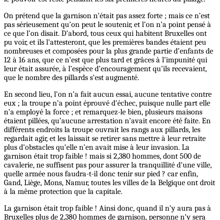
On prétend que la garnison n’était pas assez forte ; mais ce n’est
pas sérieusement qu’on peut le soutenir, et l’on n’a point pensé à
ce que l’on disait. D’abord, tous ceux qui habitent Bruxelles ont
pu voir, et ils l’attesteront, que les premières bandes étaient peu
nombreuses et composées pour la plus grande partie d’enfants de
12 à 16 ans, que ce n’est que plus tard et grâces à l’impunité qui
leur était assurée, à l’espèce d’encouragement qu’ils recevaient,
que le nombre des pillards s’est augmenté.
En second lieu, l’on n’a fait aucun essai, aucune tentative contre
eux ; la troupe n’a point éprouvé d’échec, puisque nulle part elle
n’a employé la force ; et remarquez-le bien, plusieurs maisons
étaient pillées, qu’aucune arrestation n’avait encore été faite. En
différents endroits la troupe ouvrait les rangs aux pillards, les
regardait agir, et les laissait se retirer sans mettre à leur retraite
plus d’obstacles qu’elle n’en avait mise à leur invasion. La
garnison était trop faible ! mais si 2,380 hommes, dont 500 de
cavalerie, ne suffisent pas pour assurer la tranquillité d’une ville,
quelle armée nous faudra-t-il donc tenir sur pied ? car enfin,
Gand, Liège, Mons, Namur, toutes les villes de la Belgique ont droit
à la même protection que la capitale.
La garnison était trop faible ! Ainsi donc, quand il n’y aura pas à
Bruxelles plus de 2,380 hommes de garnison, personne n’y sera