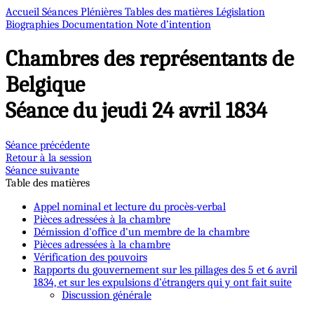
Accueil
Séances Plénières
Tables des matières
Législation
Biographies
Documentation
Note d’intention
Chambres des représentants de
Belgique
Séance du jeudi 24 avril 1834
Séance précédente
Retour à la session
Séance suivante
Table des matières
Appel nominal et lecture du procès-verbal
Pièces adressées à la chambre
Démission d'office d'un membre de la chambre
Pièces adressées à la chambre
Vérification des pouvoirs
Rapports du gouvernement sur les pillages des 5 et 6 avril
1834, et sur les expulsions d’étrangers qui y ont fait suite
Discussion générale