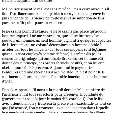
s’étaient acquis à tant de titres.
Malheureusement le mal est sans remède : mais ceux auxquels il
faut l’attribuer sont bien coupables à mes yeux, et la preuve la
plus évidente de l’absence de toute mauvaise intention de leur
part, ne suffit point pour les excuser.
Je ne crains point d’avancer, je ne le crains pas parce qu’aucun
homme impartial ne me contredira, que s’il se fût trouvé au
pouvoir un homme, un seul homme joignant à quelques capacités
de la fermeté et une volonté déterminée, un homme décidé à
arrêter par tous les moyens (car tous ces moyens sont légitimes
quand ils sont employés comme défense) à arrêter, dis-je, les
scènes de brigandage qui ont désole Bruxelles, cet homme eût
donné dès le principe, des ordres formels, positifs, et on lui eût
obéi, et tout eût été prévenu. Aujourd’hui le pays entier
l’entourerait d’une reconnaissance méritée. Ce n’est point là le
sentiment qu’aura inspiré la déplorable inaction de nos hommes
d’Etat.
Dans le rapport qu’il nous a lu mardi dernier, M. le ministre de
l’intérieur a fait tous ses efforts pour présenter la conduite du
gouvernement sous le jour le moins défavorable. Qu’on le lise
avec attention, l’on y trouvera la preuve de l’exactitude de tout ce
que j’ai avancé, l’on y trouvera l’aveu de l’inaction dans laquelle
le pouvoir est reste pendant les six premières heures du pillage.