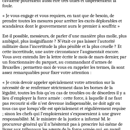
cavalerie pourraient aussi être très utiles et disperseraient la
foule.
« Je vous engage et vous requiers, en tant que de besoin, de
prendre toutes les mesures pour arrêter les excès déplorables et
scandaleux dont le gouvernement aura le premier à souffrir. »
Est-il possible, messieurs, de parler d’une manière plus molle, plus
ambiguë, plus insignifiante ? N’était-ce pas laisser l’autorité
militaire dans l’incertitude la plus pénible et la plus cruelle ? Et
cette incertitude, une autre circonstance l’augmentait encore.
Vous avez entendu lire la lettre écrite le mois de mars dernier, par
un fonctionnaire du parquet, au commandant d’armes de
Bruxelles ; permettez-moi de vous en rappeler les termes, ils sont
assez remarquables pour fixer votre attention :
« Je crois devoir appeler spécialement votre attention sur la
nécessité de se renfermer strictement dans les bornes de la
légalité, toutes les fois qu’en cas de troubles ou de désordres il y a
lieu d’employer la force armée : cette force, à laquelle il ne faut
pas recourir si elle n’est devenue indispensable, ne doit agir en
tous cas que lorsqu’elle est spécialement et régulièrement requise
; sinon les chefs qui l’emploieraient s’exposeraient à une grave
responsabilité. M. le ministre de la justice a informé M. le
procureur-général qu’il n’hésiterait pas à prescrire lui-même de
livrer aux tribunaux les agents de la force armée qui, en pareil