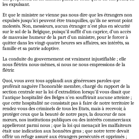
les expulsant.
Et que le ministre ne vienne pas nous dire que les étrangers non
expulsés jusqu’ici peuvent être tranquilles, qu’ils ne seront point
molestés. Non, messieurs, aucun étranger n’est plus en sécurité
sur le sol de la Belgique, puisqu’il suffit d’un caprice, d’un accès
de mauvaise humeur de la part d’un ministre, pour le forcer à
quitter dans les vingt-quatre heures ses affaires, ses intérêts, sa
famille et sa patrie adoptive.
La conduite du gouvernement est vraiment injustifiable ; elle
nous flétrira nous-mêmes, si nous ne nous empressions de la
flétrir.
Quoi, vous avez tous applaudi aux généreuses paroles que
proférait naguère l’honorable membre, chargé du rapport de la
section centrale sur la loi d’extradition lorsqu’il vous disait que
l’antique hospitalité des Belges n’en souffrirait aucune atteinte ;
que cette hospitalité ne consistait pas à faire de notre territoire le
rendez-vous des criminels de tous les Etats, mais à recevoir, à
protéger ceux que la beauté de notre pays, la douceur de nos
mœurs, nos institutions publiques ou des intérêts commerciaux
appelleront parmi nous ; que la loi qui menaçait les malfaiteurs
était une indication aux honnêtes gens ; que notre terre devait
offrir un refuge assuré aux étrangers persécutés et opprimés ;