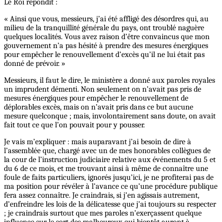
Le Roi répondit :
« Ainsi que vous, messieurs, j’ai été affligé des désordres qui, au
milieu de la tranquillité générale du pays, ont troublé naguère
quelques localités. Vous avez raison d’être convaincus que mon
gouvernement n’a pas hésité à prendre des mesures énergiques
pour empêcher le renouvellement d’excès qu’il ne lui était pas
donné de prévoir. »
Messieurs, il faut le dire, le ministère a donné aux paroles royales
un imprudent démenti. Non seulement on n’avait pas pris de
mesures énergiques pour empêcher le renouvellement de
déplorables excès, mais on n’avait pris dans ce but aucune
mesure quelconque ; mais, involontairement sans doute, on avait
fait tout ce que l’on pouvait pour y pousser.
Je vais m’expliquer : mais auparavant j’ai besoin de dire à
l’assemblée que, chargé avec un de mes honorables collègues de
la cour de l’instruction judiciaire relative aux événements du 5 et
du 6 de ce mois, et me trouvant ainsi à même de connaître une
foule de faits particuliers, ignorés jusqu’ici, je ne profiterai pas de
ma position pour révéler à l’avance ce qu’une procédure publique
fera assez connaître. Je craindrais, si j’en agissais autrement,
d’enfreindre les lois de la délicatesse que j’ai toujours su respecter
; je craindrais surtout que mes paroles n’exerçassent quelque