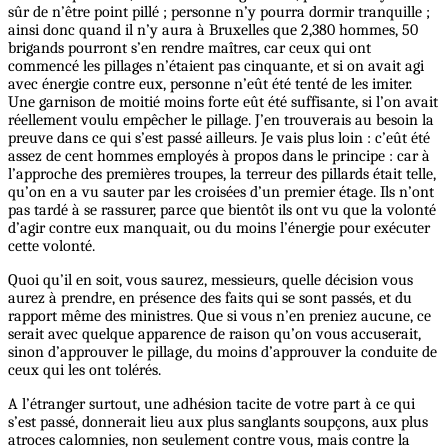
sûr de n’être point pillé ; personne n’y pourra dormir tranquille ;
ainsi donc quand il n’y aura à Bruxelles que 2,380 hommes, 50
brigands pourront s’en rendre maîtres, car ceux qui ont
commencé les pillages n’étaient pas cinquante, et si on avait agi
avec énergie contre eux, personne n’eût été tenté de les imiter.
Une garnison de moitié moins forte eût été suffisante, si l’on avait
réellement voulu empêcher le pillage. J’en trouverais au besoin la
preuve dans ce qui s’est passé ailleurs. Je vais plus loin : c’eût été
assez de cent hommes employés à propos dans le principe : car à
l’approche des premières troupes, la terreur des pillards était telle,
qu’on en a vu sauter par les croisées d’un premier étage. Ils n’ont
pas tardé à se rassurer, parce que bientôt ils ont vu que la volonté
d’agir contre eux manquait, ou du moins l’énergie pour exécuter
cette volonté.
Quoi qu’il en soit, vous saurez, messieurs, quelle décision vous
aurez à prendre, en présence des faits qui se sont passés, et du
rapport même des ministres. Que si vous n’en preniez aucune, ce
serait avec quelque apparence de raison qu’on vous accuserait,
sinon d’approuver le pillage, du moins d’approuver la conduite de
ceux qui les ont tolérés.
A l’étranger surtout, une adhésion tacite de votre part à ce qui
s’est passé, donnerait lieu aux plus sanglants soupçons, aux plus
atroces calomnies, non seulement contre vous, mais contre la