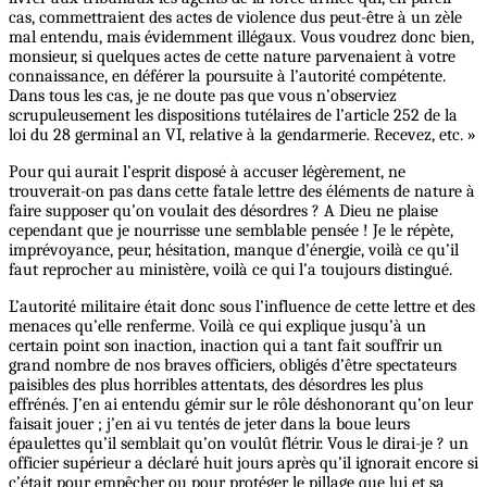
cas, commettraient des actes de violence dus peut-être à un zèle
mal entendu, mais évidemment illégaux. Vous voudrez donc bien,
monsieur, si quelques actes de cette nature parvenaient à votre
connaissance, en déférer la poursuite à l’autorité compétente.
Dans tous les cas, je ne doute pas que vous n’observiez
scrupuleusement les dispositions tutélaires de l’article 252 de la
loi du 28 germinal an VI, relative à la gendarmerie. Recevez, etc. »
Pour qui aurait l’esprit disposé à accuser légèrement, ne
trouverait-on pas dans cette fatale lettre des éléments de nature à
faire supposer qu’on voulait des désordres ? A Dieu ne plaise
cependant que je nourrisse une semblable pensée ! Je le répète,
imprévoyance, peur, hésitation, manque d’énergie, voilà ce qu’il
faut reprocher au ministère, voilà ce qui l’a toujours distingué.
L’autorité militaire était donc sous l’influence de cette lettre et des
menaces qu’elle renferme. Voilà ce qui explique jusqu’à un
certain point son inaction, inaction qui a tant fait souffrir un
grand nombre de nos braves officiers, obligés d’être spectateurs
paisibles des plus horribles attentats, des désordres les plus
effrénés. J’en ai entendu gémir sur le rôle déshonorant qu’on leur
faisait jouer ; j’en ai vu tentés de jeter dans la boue leurs
épaulettes qu’il semblait qu’on voulût flétrir. Vous le dirai-je ? un
officier supérieur a déclaré huit jours après qu’il ignorait encore si
c’était pour empêcher ou pour protéger le pillage que lui et sa