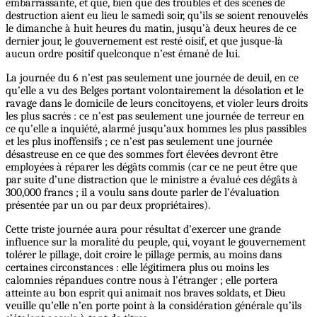
embarrassante, et que, bien que des troubles et des scènes de
destruction aient eu lieu le samedi soir, qu’ils se soient renouvelés
le dimanche à huit heures du matin, jusqu’à deux heures de ce
dernier jour, le gouvernement est resté oisif, et que jusque-là
aucun ordre positif quelconque n’est émané de lui.
La journée du 6 n’est pas seulement une journée de deuil, en ce
qu’elle a vu des Belges portant volontairement la désolation et le
ravage dans le domicile de leurs concitoyens, et violer leurs droits
les plus sacrés : ce n’est pas seulement une journée de terreur en
ce qu’elle a inquiété, alarmé jusqu’aux hommes les plus passibles
et les plus inoffensifs ; ce n’est pas seulement une journée
désastreuse en ce que des sommes fort élevées devront être
employées à réparer les dégâts commis (car ce ne peut être que
par suite d’une distraction que le ministre a évalué ces dégâts à
300,000 francs ; il a voulu sans doute parler de l’évaluation
présentée par un ou par deux propriétaires).
Cette triste journée aura pour résultat d’exercer une grande
influence sur la moralité du peuple, qui, voyant le gouvernement
tolérer le pillage, doit croire le pillage permis, au moins dans
certaines circonstances : elle légitimera plus ou moins les
calomnies répandues contre nous à l’étranger ; elle portera
atteinte au bon esprit qui animait nos braves soldats, et Dieu
veuille qu’elle n’en porte point à la considération générale qu’ils