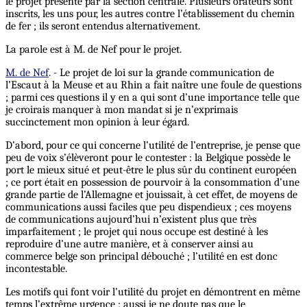
le projet présenté par la section centrale. Plusieurs orateurs sont
inscrits, les uns pour, les autres contre l’établissement du chemin
de fer ; ils seront entendus alternativement.
La parole est à M. de Nef pour le projet.
M. de Nef
. - Le projet de loi sur la grande communication de
l’Escaut à la Meuse et au Rhin a fait naître une foule de questions
; parmi ces questions il y en a qui sont d’une importance telle que
je croirais manquer à mon mandat si je n’exprimais
succinctement mon opinion à leur égard.
D’abord, pour ce qui concerne l’utilité de l’entreprise, je pense que
peu de voix s’élèveront pour le contester : la Belgique possède le
port le mieux situé et peut-être le plus sûr du continent européen
; ce port était en possession de pourvoir à la consommation d’une
grande partie de l’Allemagne et jouissait, à cet effet, de moyens de
communications aussi faciles que peu dispendieux ; ces moyens
de communications aujourd’hui n’existent plus que très
imparfaitement ; le projet qui nous occupe est destiné à les
reproduire d’une autre manière, et à conserver ainsi au
commerce belge son principal débouché ; l’utilité en est donc
incontestable.
Les motifs qui font voir l’utilité du projet en démontrent en même
temps l’extrême urgence ; aussi je ne doute pas que le