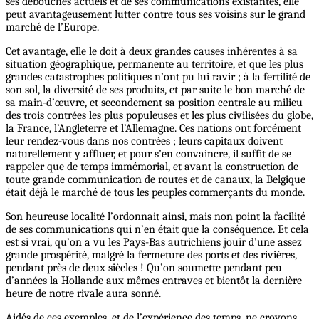
ses débouchés actuels et de ses communications existantes, elle
peut avantageusement lutter contre tous ses voisins sur le grand
marché de l’Europe.
Cet avantage, elle le doit à deux grandes causes inhérentes à sa
situation géographique, permanente au territoire, et que les plus
grandes catastrophes politiques n’ont pu lui ravir ; à la fertilité de
son sol, la diversité de ses produits, et par suite le bon marché de
sa main-d’œuvre, et secondement sa position centrale au milieu
des trois contrées les plus populeuses et les plus civilisées du globe,
la France, l’Angleterre et l’Allemagne. Ces nations ont forcément
leur rendez-vous dans nos contrées ; leurs capitaux doivent
naturellement y affluer, et pour s’en convaincre, il suffit de se
rappeler que de temps immémorial, et avant la construction de
toute grande communication de routes et de canaux, la Belgique
était déjà le marché de tous les peuples commerçants du monde.
Son heureuse localité l’ordonnait ainsi, mais non point la facilité
de ses communications qui n’en était que la conséquence. Et cela
est si vrai, qu’on a vu les Pays-Bas autrichiens jouir d’une assez
grande prospérité, malgré la fermeture des ports et des rivières,
pendant près de deux siècles ! Qu’on soumette pendant peu
d’années la Hollande aux mêmes entraves et bientôt la dernière
heure de notre rivale aura sonné.
Aidés de ces exemples, et de l’expérience des temps, ne croyons