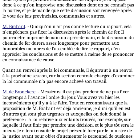
donc à ce qu’on improvise une discussion dont on ne connaît pas
la portée, et je demande que cette discussion soit renvoyée après
le vote des lois provinciales, communales et autres.
M. Brabant
. - Quoiqu’on n’ait pas donné lecture du rapport, cela
n’empêchera pas fixer la discussion après le chemin de fer. Il
pourra être imprimé demain ou après-demain, et la discussion du
chemin de fer durera assez longtemps pour permettre aux
honorables membres de l’assemblée de lire le rapport, d’en
apprécier les conclusions et de se mettre à même de se prononcer
en connaissance de cause.
Quant au renvoi après la loi communale, il équivaut à un renvoi
à la prochaine session, car la section centrale chargée d’examiner
la loi communale n’a pas encore achevé son travail.
M. de Brouckere
. - Messieurs, il est plus prudent de ne pas fixer
longtemps à l’avance l’ordre du jour. Vous avez vu hier les
inconvénients qu’il y a à le faire. Tout en reconnaissant que la
proposition de M. Brabant est déjà ancienne, je dirai qu’il en est
d’autres qui sont plus urgentes et auxquelles on doit donné la
préférence : la loi relative aux enfants trouvés, par exemple, sur
laquelle il faut finir par prendre une décision, et le plus tôt sera le
mieux. Je citerai ensuite le projet présenté hier par le ministre de
la justice ayant pour objet d’augmenter le personnel de quelques