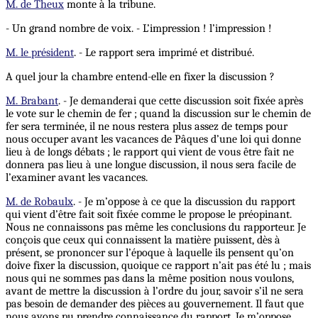
M. de Theux
monte à la tribune.
- Un grand nombre de voix. - L’impression ! l’impression !
M. le président
. - Le rapport sera imprimé et distribué.
A quel jour la chambre entend-elle en fixer la discussion ?
M. Brabant
. - Je demanderai que cette discussion soit fixée après
le vote sur le chemin de fer ; quand la discussion sur le chemin de
fer sera terminée, il ne nous restera plus assez de temps pour
nous occuper avant les vacances de Pâques d’une loi qui donne
lieu à de longs débats ; le rapport qui vient de vous être fait ne
donnera pas lieu à une longue discussion, il nous sera facile de
l’examiner avant les vacances.
M. de Robaulx
. - Je m’oppose à ce que la discussion du rapport
qui vient d’être fait soit fixée comme le propose le préopinant.
Nous ne connaissons pas même les conclusions du rapporteur. Je
conçois que ceux qui connaissent la matière puissent, dès à
présent, se prononcer sur l’époque à laquelle ils pensent qu’on
doive fixer la discussion, quoique ce rapport n’ait pas été lu ; mais
nous qui ne sommes pas dans la même position nous voulons,
avant de mettre la discussion à l’ordre du jour, savoir s’il ne sera
pas besoin de demander des pièces au gouvernement. Il faut que
nous ayons pu prendre connaissance du rapport. Je m’oppose