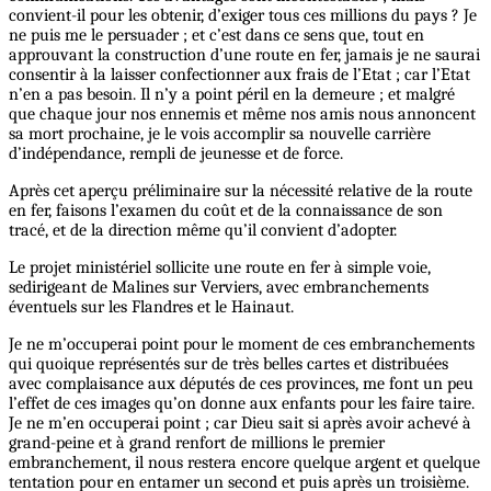
convient-il pour les obtenir, d’exiger tous ces millions du pays ? Je
ne puis me le persuader ; et c’est dans ce sens que, tout en
approuvant la construction d’une route en fer, jamais je ne saurai
consentir à la laisser confectionner aux frais de l’Etat ; car l’Etat
n’en a pas besoin. Il n’y a point péril en la demeure ; et malgré
que chaque jour nos ennemis et même nos amis nous annoncent
sa mort prochaine, je le vois accomplir sa nouvelle carrière
d’indépendance, rempli de jeunesse et de force.
Après cet aperçu préliminaire sur la nécessité relative de la route
en fer, faisons l’examen du coût et de la connaissance de son
tracé, et de la direction même qu’il convient d’adopter.
Le projet ministériel sollicite une route en fer à simple voie,
sedirigeant de Malines sur Verviers, avec embranchements
éventuels sur les Flandres et le Hainaut.
Je ne m’occuperai point pour le moment de ces embranchements
qui quoique représentés sur de très belles cartes et distribuées
avec complaisance aux députés de ces provinces, me font un peu
l’effet de ces images qu’on donne aux enfants pour les faire taire.
Je ne m’en occuperai point ; car Dieu sait si après avoir achevé à
grand-peine et à grand renfort de millions le premier
embranchement, il nous restera encore quelque argent et quelque
tentation pour en entamer un second et puis après un troisième.