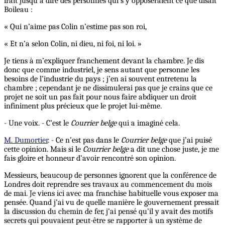
irait jusqu’à dire des personnes qui s’y opposeraient ce que disait
Boileau :
« Qui n’aime pas Colin n’estime pas son roi,
« Et n’a selon Colin, ni dieu, ni foi, ni loi. »
Je tiens à m’expliquer franchement devant la chambre. Je dis
donc que comme industriel, je sens autant que personne les
besoins de l’industrie du pays ; j’en ai souvent entretenu la
chambre ; cependant je ne dissimulerai pas que je crains que ce
projet ne soit un pas fait pour nous faire abdiquer un droit
infiniment plus précieux que le projet lui-même.
- Une voix. - C’est le
Courrier belge
qui a imaginé cela.
M. Dumortier
. - Ce n’est pas dans le
Courrier belge
que j’ai puisé
cette opinion. Mais si le
Courrier belge
a dit une chose juste, je me
fais gloire et honneur d’avoir rencontré son opinion.
Messieurs, beaucoup de personnes ignorent que la conférence de
Londres doit reprendre ses travaux au commencement du mois
de mai. Je viens ici avec ma franchise habituelle vous exposer ma
pensée. Quand j’ai vu de quelle manière le gouvernement pressait
la discussion du chemin de fer, j’ai pensé qu’il y avait des motifs
secrets qui pouvaient peut-être se rapporter à un système de