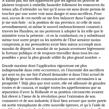
N’allons pas, sur des apparences que les agents du pouvoir se
plaisent toujours à embellir, hasarder follement les ressources du
trésor, afin d’atteindre un but qu’il nous est sans doute permis de
toucher par une autre voie sans danger et sans sacrifices. Pour
moi, aucun de ces motifs ne me fera balancer dans l’opinion que
je me suis faite : ni la position de ma province, ni celle de mon
arrondissement, ni même le nouvel embranchement consenti à
travers les Flandres, ne me porteront à adopter la loi telle que le
ministère vous la présente ; et en la combattant, en y substituant
même tout autre projet ou les intérêts de l’Etat seraient moins
compromis, je me persuaderai avoir bien mieux accompli mon
mandat de député, le mandat de ne jamais aventurer légèrement
la fortune publique et de toujours travailler dans tous les cas
possibles « pour la plus grande utilité du plus grand nombre. »
Grande maxime dont l’application rigoureuse est plus
indispensable dans cette occurrence, où l’énormité des sacrifices
qui sont en jeu me fait d’abord demander si dans l’état actuel de
la Belgique de nouvelles communications sont nécessaires à sa
prospérité ? Déjà plus que tout autre, elle est sillonnée de grandes
routes et de canaux, et malgré toutes les appréhensions que sa
séparation d’avec la Hollande et sa position circonscrite avaient
fait élever à l’issue de la révolution pour l’extension de son
commerce et de son industrie, il faut bien avouer que notre patrie
est sortie triomphante de cette nouvelle épreuve, et qu’à l’aide de