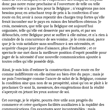
donc pas notre ruine prochaine si l’ouverture de telle ou telle
nouvelle voie n’a pas lieu pour la Belgique ; n’exagérons pas nos
besoins pour, en attachant trop de prix à la confection d’une
route en fer, avoir à nous repentir des charges trop fortes qu’elle
ferait incomber sur le pays en raison des bénéfices obtenus. Je
crois, messieurs, que telle que la Belgique est aujourd’hui
organisée, telle qu’elle est desservie par ses ports, et par ses
débouchés, cette Belgique peut se suffire à elle-même, et n’a rien à
craindre de la concurrence de ses voisins ; je le crois ainsi, parce
que je la vois satisfaire sans souffrance à ses nécessités, et
acquérir chaque jour plus d’aisance, plus d’industrie ; et ce
spectacle me met dans la meilleure position d’esprit possible pour
juger de la nécessité d’une nouvelle communication ajoutée à
toutes celles qu’elle possède déjà.
Ainsi, je suis loin d’estimer la construction d’une route en fer
comme indifférente en elle-même au bien-être du pays ; mais je
ne puis l’envisager comme l’ancre de salut de la Belgique, comme
la condition sine qua non de sa prospérité, ainsi qu’on se plaît à le
proclamer. Ce sont là, messieurs, des exagérations dont la réalité
s’aperçoit en jetant les yeux autour de soi.
Cet ouvrage, je le répète, pourra être utile aux progrès du
commerce et créer quelques facilités auxiliaires à la rapidité des
communications. Ces avantages sont incontestables ; mais