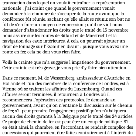
transaction dans lequel on voulait entraîner la représentation
nationale ; j’ai craint que quand le gouvernement venait
demander à la chambre de s’occuper de la route avant que la
conférence fût réunie, sachant qu’elle allait se réunir, son but ne
fût de s’en faire un moyen de concession ; qu’il ne vînt nous
demander d’abandonner les droits que le traité du 15 novembre
nous assure sur les routes de Sittard et de Maestricht et la
navigation des eaux intérieures. A cela on pourrait ajouter un
droit de tonnage sur l’Escaut en disant : puisque vous avez une
route en fer, cela ne doit vous rien faire.
Voilà la crainte que m’a suggérée l’impatience du gouvernement.
Cette crainte est très grave, je vous prie d’y faire bien attention.
Dans ce moment, M. de Wessemberg, ambassadeur d’Autriche en
Hollande et l’un des membres de la conférence de Londres, est à
Vienne où se traitent les affaires du Luxembourg. Quand ces
affaires seront terminées, il retournera à Londres où il
recommencera l’opération des protocoles. Je demande au
gouvernement, avant qu’on n’entame la discussion sur le chemin
de fer, s’il peut prendre l’engagement positif qu’on n’abdiquera
aucun des droits garantis à la Belgique par le traité des 24 articles.
Ce projet de chemin de fer est peut-être un coup de politique. S’il
en était ainsi, la chambre, en l’accordant, se rendrait complice des
concessions qui pourraient être faites contrairement à l’intérêt du