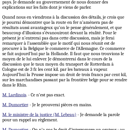
pays. Je demande au gouvernement de nous donner des
explications sur les faits dont je viens de parler.
Quand nous en viendrons à la discussion des détails, je crois que
je pourrai démontrer que la route en fer n’amènera pas de
résultats aussi avantageux qu’on le pense généralement, et que
beaucoup d’illusions s’évanouiront devant la réalité. Pour le
présent je n’entrerai pas dans cette discussion, mais je ferai
remarquer à l’assemblée que le motif qui nous réunit est de
procurer à la Belgique le commerce de l’Allemagne. Ce commerce
se fait aujourd’hui par la Hollande. Il faut que nous trouvions le
moyen de le lui enlever. Je démontrerai dans le cours de la
discussion que le taux moyen du transport de Rotterdam à
Cologne est de 3 fr. les cent kil. par les bateaux à vapeur.
Aujourd’hui la Prusse impose un droit de trois francs par cent kil,
sur les marchandises passant par la frontière belge pour se rendre
dans le Rhin.
M. Lardinois
. - Ce n’est pas exact.
M. Dumortier
. - Je le prouverai pièces en mains.
M. le ministre de la justice (M. Lebeau)
- Je demande la parole
pour un rappel au règlement.
M. Dumortier
. - On n’a pas le droit d’interrompre un orateur ; au