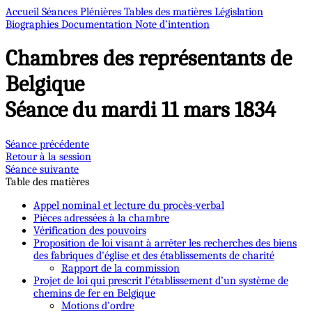
Accueil
Séances Plénières
Tables des matières
Législation
Biographies
Documentation
Note d’intention
Chambres des représentants de
Belgique
Séance du mardi 11 mars 1834
Séance précédente
Retour à la session
Séance suivante
Table des matières
Appel nominal et lecture du procès-verbal
Pièces adressées à la chambre
Vérification des pouvoirs
Proposition de loi visant à arrêter les recherches des biens
des fabriques d'église et des établissements de charité
Rapport de la commission
Projet de loi qui prescrit l’établissement d’un système de
chemins de fer en Belgique
Motions d’ordre