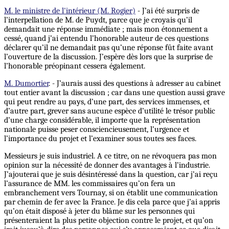
M. le ministre de l'intérieur (M. Rogier)
- J’ai été surpris de
l’interpellation de M. de Puydt, parce que je croyais qu’il
demandait une réponse immédiate ; mais mon étonnement a
cessé, quand j’ai entendu l’honorable auteur de ces questions
déclarer qu’il ne demandait pas qu’une réponse fût faite avant
l’ouverture de
la
discussion. J’espère dès lors que la surprise de
l’honorable préopinant cessera également.
M. Dumortier
. - J’aurais aussi des questions à adresser au cabinet
tout entier avant la discussion ; car dans une question aussi grave
qui peut rendre au pays, d’une part, des services immenses, et
d’autre part, grever sans aucune espèce d’utilité le trésor public
d’une charge considérable, il importe que la représentation
nationale puisse peser consciencieusement, l’urgence et
l’importance du projet et l’examiner sous toutes ses faces.
Messieurs je suis industriel. A ce titre, on ne révoquera pas mon
opinion sur la nécessité de donner des avantages à l’industrie.
J’ajouterai que je suis désintéressé dans la question, car j’ai reçu
l’assurance de MM. les commissaires qu’on fera un
embranchement vers Tournay, si on établit une communication
par chemin de fer avec la France. Je dis cela parce que j’ai appris
qu’on était disposé à jeter du blâme sur les personnes qui
présenteraient la plus petite objection contre le projet, et qu’on