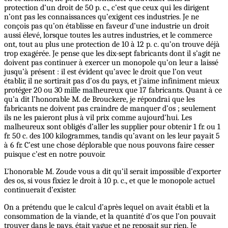
protection d’un droit de 50 p. c., c’est que ceux qui les dirigent
n’ont pas les connaissances qu’exigent ces industries. Je ne
conçois pas qu’on établisse en faveur d’une industrie un droit
aussi élevé, lorsque toutes les autres industries, et le commerce
ont, tout au plus une protection de 10 à 12 p. c. qu’on trouve déjà
trop exagérée. Je pense que les dix-sept fabricants dont il s’agit ne
doivent pas continuer à exercer un monopole qu’on leur a laissé
jusqu’à présent : il est évident qu’avec le droit que l’on veut
établir, il ne sortirait pas d’os du pays, et j’aime infiniment mieux
protéger 20 ou 30 mille malheureux que 17 fabricants. Quant à ce
qu’a dit l’honorable M. de Brouckere, je répondrai que les
fabricants ne doivent pas craindre de manquer d’os ; seulement
ils ne les paieront plus à vil prix comme aujourd’hui. Les
malheureux sont obligés d’aller les supplier pour obtenir 1 fr. ou 1
fr. 50 c. des 100 kilogrammes, tandis qu’avant on les leur payait 5
à 6 fr. C’est une chose déplorable que nous pouvons faire cesser
puisque c’est en notre pouvoir.
L’honorable M. Zoude vous a dit qu’il serait impossible d’exporter
des os, si vous fixiez le droit à 10 p. c., et que le monopole actuel
continuerait d’exister.
On a prétendu que le calcul d’après lequel on avait établi et la
consommation de la viande, et la quantité d’os que l’on pouvait
trouver dans le pays, était vague et ne reposait sur rien. Je