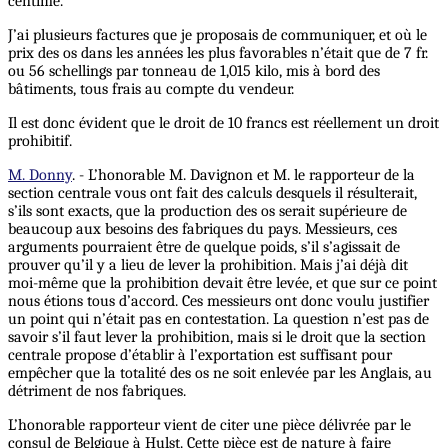
centime.
J’ai plusieurs factures que je proposais de communiquer, et où le
prix des os dans les années les plus favorables n’était que de 7 fr.
ou 56 schellings par tonneau de 1,015 kilo, mis à bord des
bâtiments, tous frais au compte du vendeur.
Il est donc évident que le droit de 10 francs est réellement un droit
prohibitif.
M. Donny
. - L’honorable M. Davignon et M. le rapporteur de la
section centrale vous ont fait des calculs desquels il résulterait,
s’ils sont exacts, que la production des os serait supérieure de
beaucoup aux besoins des fabriques du pays. Messieurs, ces
arguments pourraient être de quelque poids, s’il s’agissait de
prouver qu’il y a lieu de lever la prohibition. Mais j’ai déjà dit
moi-même que la prohibition devait être levée, et que sur ce point
nous étions tous d’accord. Ces messieurs ont donc voulu justifier
un point qui n’était pas en contestation. La question n’est pas de
savoir s’il faut lever la prohibition, mais si le droit que la section
centrale propose d’établir à l’exportation est suffisant pour
empêcher que la totalité des os ne soit enlevée par les Anglais, au
détriment de nos fabriques.
L’honorable rapporteur vient de citer une pièce délivrée par le
consul de Belgique à Hulst. Cette pièce est de nature à faire