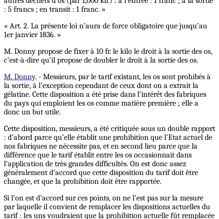
autres déchets d’os (par 1,000 kil.) : à l’entrée : 1 franc ; à la sortie
: 5 francs ; en transit : 1 franc. »
« Art. 2. La présente loi n’aura de force obligatoire que jusqu’au
1er janvier 1836. »
M. Donny propose de fixer à 10 fr. le kilo le droit à la sortie des os,
c’est-à-dire qu’il propose de doubler le droit à la sortie des os.
M. Donny
. - Messieurs, par le tarif existant, les os sont prohibés à
la sortie, à l’exception cependant de ceux dont on a extrait la
gélatine. Cette disposition a été prise dans l’intérêt des fabriques
du pays qui emploient les os comme matière première ; elle a
donc un but utile.
Cette disposition, messieurs, a été critiquée sous un double rapport
: d’abord parce qu’elle établit une prohibition que l’Etat actuel de
nos fabriques ne nécessite pas, et en second lieu parce que la
différence que le tarif établit entre les os occasionnait dans
l’application de très grandes difficultés. On est donc assez
généralement d’accord que cette disposition du tarif doit être
changée, et que la prohibition doit être rapportée.
Si l’on est d’accord sur ces points, on ne l’est pas sur la mesure
par laquelle il convient de remplacer les dispositions actuelles du
tarif : les uns voudraient que la prohibition actuelle fût remplacée