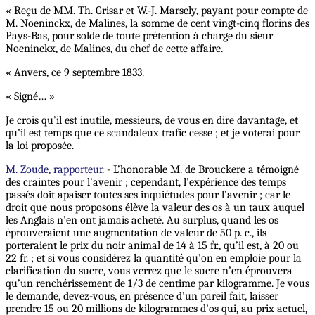
« Reçu de MM. Th. Grisar et W.-J. Marsely, payant pour compte de
M. Noeninckx, de Malines, la somme de cent vingt-cinq florins des
Pays-Bas, pour solde de toute prétention à charge du sieur
Noeninckx, de Malines, du chef de cette affaire.
« Anvers, ce 9 septembre 1833.
« Signé… »
Je crois qu’il est inutile, messieurs, de vous en dire davantage, et
qu’il est temps que ce scandaleux trafic cesse ; et je voterai pour
la loi proposée.
M. Zoude, rapporteur
. - L’honorable M. de Brouckere a témoigné
des craintes pour l’avenir ; cependant, l’expérience des temps
passés doit apaiser toutes ses inquiétudes pour l’avenir ; car le
droit que nous proposons élève la valeur des os à un taux auquel
les Anglais n’en ont jamais acheté. Au surplus, quand les os
éprouveraient une augmentation de valeur de 50 p. c., ils
porteraient le prix du noir animal de 14 à 15 fr., qu’il est, à 20 ou
22 fr. ; et si vous considérez la quantité qu’on en emploie pour la
clarification du sucre, vous verrez que le sucre n’en éprouvera
qu’un renchérissement de 1/3 de centime par kilogramme. Je vous
le demande, devez-vous, en présence d’un pareil fait, laisser
prendre 15 ou 20 millions de kilogrammes d’os qui, au prix actuel,