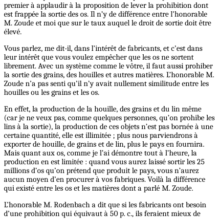
premier à applaudir à la proposition de lever la prohibition dont
est frappée la sortie des os. Il n’y de différence entre l’honorable
M. Zoude et moi que sur le taux auquel le droit de sortie doit être
élevé.
Vous parlez, me dit-il, dans l’intérêt de fabricants, et c’est dans
leur intérêt que vous voulez empêcher que les os ne sortent
librement. Avec un système comme le vôtre, il faut aussi prohiber
la sortie des grains, des houilles et autres matières. L’honorable M.
Zoude n’a pas senti qu’il n’y avait nullement similitude entre les
houilles ou les grains et les os.
En effet, la production de la houille, des grains et du lin même
(car je ne veux pas, comme quelques personnes, qu’on prohibe les
lins à la sortie), la production de ces objets n’est pas bornée à une
certaine quantité, elle est illimitée ; plus nous parviendrons à
exporter de houille, de grains et de lin, plus le pays en fournira.
Mais quant aux os, comme je l’ai démontre tout à l’heure, la
production en est limitée : quand vous aurez laissé sortir les 25
millions d’os qu’on prétend que produit le pays, vous n’aurez
aucun moyen d’en procurer à vos fabriques. Voilà la différence
qui existé entre les os et les matières dont a parlé M. Zoude.
L’honorable M. Rodenbach a dit que si les fabricants ont besoin
d’une prohibition qui équivaut à 50 p. c., ils feraient mieux de