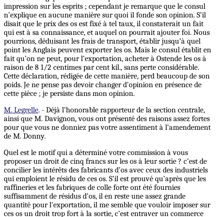
impression sur les esprits ; cependant je remarque que le consul
n’explique en aucune manière sur quoi il fonde son opinion. S’il
disait que le prix des os est fixé à tel taux, il constaterait un fait
qui est à sa connaissance, et auquel on pourrait ajouter foi. Nous
pourrions, déduisant les frais de transport, établir jusqu’à quel
point les Anglais peuvent exporter les os. Mais le consul établit en
fait qu’on ne peut, pour l’exportation, acheter à Ostende les os à
raison de 8 1/2 centimes par cent kil., sans perte considérable.
Cette déclaration, rédigée de cette manière, perd beaucoup de son
poids. Je ne pense pas devoir changer d’opinion en présence de
cette pièce ; je persiste dans mon opinion.
M. Legrelle
. - Déjà l’honorable rapporteur de la section centrale,
ainsi que M. Davignon, vous ont présenté des raisons assez fortes
pour que vous ne donniez pas votre assentiment à l’amendement
de M. Donny.
Quel est le motif qui a déterminé votre commission à vous
proposer un droit de cinq francs sur les os à leur sortie ? c’est de
concilier les intérêts des fabricants d’os avec ceux des industriels
qui emploient le résidu de ces os. S’il est prouvé qu’après que les
raffineries et les fabriques de colle forte ont été fournies
suffisamment de résidus d’os, il en reste une assez grande
quantité pour l’exportation, il me semble que vouloir imposer sur
ces os un droit trop fort à la sortie, c’est entraver un commerce