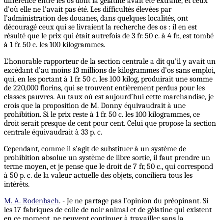
différence entre les os dont la gélatine avait été extraite, et ceux
d’où elle ne l’avait pas été. Les difficultés élevées par
l’administration des douanes, dans quelques localités, ont
découragé ceux qui se livraient la recherche des os : il en est
résulté que le prix qui était autrefois de 3 fr. 50 c. à 4 fr., est tombé
à 1 fr. 50 c. les 100 kilogrammes.
L’honorable rapporteur de la section centrale a dit qu’il y avait un
excédant d’au moins 13 millions de kilogrammes d’os sans emploi,
qui, en les portant à 1 fr. 50 c. les 100 kilog, produirait une somme
de 220,000 florins, qui se trouvent entièrement perdus pour les
classes pauvres. Au taux où est aujourd’hui cette marchandise, je
crois que la proposition de M. Donny équivaudrait à une
prohibition. Si le prix reste à 1 fr. 50 c. les 100 kilogrammes, ce
droit serait presque de cent pour cent. Celui que propose la section
centrale équivaudrait à 33 p. c.
Cependant, comme il s’agit de substituer à un système de
prohibition absolue un système de libre sortie, il faut prendre un
terme moyen, et je pense que le droit de 7 fr, 50 c., qui correspond
à 50 p. c. de la valeur actuelle des objets, conciliera tous les
intérêts.
M. A. Rodenbach
. - Je ne partage pas l’opinion du préopinant. Si
les 17 fabriques de colle de noir animal et de gélatine qui existent
en ce moment, ne peuvent continuer à travailler sans la