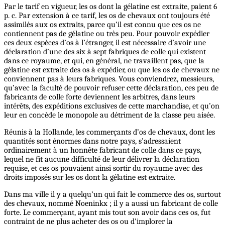
Par le tarif en vigueur, les os dont la gélatine est extraite, paient 6
p. c. Par extension à ce tarif, les os de chevaux ont toujours été
assimilés aux os extraits, parce qu’il est connu que ces os ne
contiennent pas de gélatine ou très peu. Pour pouvoir expédier
ces deux espèces d’os à l’étranger, il est nécessaire d’avoir une
déclaration d’une des six à sept fabriques de colle qui existent
dans ce royaume, et qui, en général, ne travaillent pas, que la
gélatine est extraite des os à expédier, ou que les os de chevaux ne
conviennent pas à leurs fabriques. Vous conviendrez, messieurs,
qu’avec la faculté de pouvoir refuser cette déclaration, ces peu de
fabricants de colle forte deviennent les arbitres, dans leurs
intérêts, des expéditions exclusives de cette marchandise, et qu’on
leur en concède le monopole au détriment de la classe peu aisée.
Réunis à la Hollande, les commerçants d’os de chevaux, dont les
quantités sont énormes dans notre pays, s’adressaient
ordinairement à un honnête fabricant de colle dans ce pays,
lequel ne fit aucune difficulté de leur délivrer la déclaration
requise, et ces os pouvaient ainsi sortir du royaume avec des
droits imposés sur les os dont la gélatine est extraite.
Dans ma ville il y a quelqu’un qui fait le commerce des os, surtout
des chevaux, nommé Noeninkx ; il y a aussi un fabricant de colle
forte. Le commerçant, ayant mis tout son avoir dans ces os, fut
contraint de ne plus acheter des os ou d’implorer la