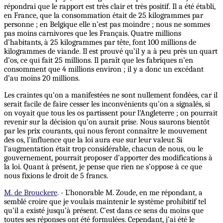
répondrai que le rapport est très clair et très positif. Il a été établi,
en France, que la consommation était de 25 kilogrammes par
personne ; en Belgique elle n’est pas moindre ; nous ne sommes
pas moins carnivores que les Français. Quatre millions
d’habitants, à 25 kilogrammes par tête, font 100 millions de
kilogrammes de viande. Il est prouvé qu’il y a à peu près un quart
d’os, ce qui fait 25 millions. Il paraît que les fabriques n’en
consomment que 4 millions environ ; il y a donc un excédant
d’au moins 20 millions.
Les craintes qu’on a manifestées ne sont nullement fondées, car il
serait facile de faire cesser les inconvénients qu’on a signalés, si
on voyait que tous les os partissent pour l’Angleterre ; on pourrait
revenir sur la décision qu’on aurait prise. Nous saurons bientôt
par les prix courants, qui nous feront connaître le mouvement
des os, l’influence que la loi aura eue sur leur valeur. Si
l’augmentation était trop considérable, chacun de nous, ou le
gouvernement, pourrait proposer d’apporter des modifications à
la loi. Quant à présent, je pense que rien ne s’oppose à ce que
nous fixions le droit de 5 francs.
M. de Brouckere
. - L’honorable M. Zoude, en me répondant, a
semblé croire que je voulais maintenir le système prohibitif tel
qu’il a existé jusqu’à présent. C’est dans ce sens du moins que
toutes ses réponses ont été formulées. Cependant, j’ai été le