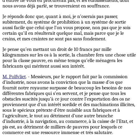
d’entrée ne vous en procurerait pas, et les établissements, dont
nous avons déjà parlé, se trouveraient en souffrance.
Je réponds donc que, quant à moi, je n’oserais pas passer,
subitement, du système de prohibition à un système de sortie
aussi facile que celui que l’on vous propose, non pas que je sois
certain qu’il en résulterait quelque mal, mais parce que je le
crains, et mes craintes ne sont pas sans fondement.
Je pense qu’en mettant un droit de 10 francs par mille
kilogrammes sur les os à la sortie, la chambre fera une chose utile
pour la classe pauvre, en même temps qu’elle ménagera les
fabricants qui méritent aussi son intérêt.
M. Polfvliet
. - Messieurs, par le rapport fait par la commission
d’industrie, nous avons la conviction que la masse d’os que
fournit notre royaume surpasse de beaucoup les besoins de nos
différentes fabriques qui s’en servent, et je pense que tous les
obstacles suscités jusqu’à ce jour contre l’exportation des os ne
proviennent que d’un intérêt sordide et des machinations illicites,
sous le spécieux prétexte d’être nuisible aux fabriques et à
l’agriculture, le tout au détriment d’une autre branche
d’industrie, à la navigation, au commerce, à la caisse de l’Etat, et
pis est, au détriment de milliers de pauvres pour lesquels ce
commerce est une ressource immense et très salutaire.