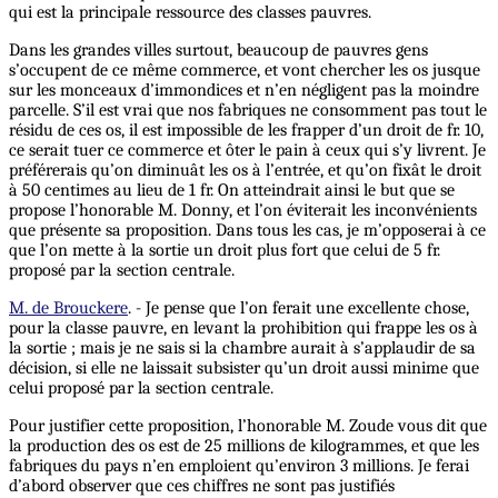
qui est la principale ressource des classes pauvres.
Dans les grandes villes surtout, beaucoup de pauvres gens
s’occupent de ce même commerce, et vont chercher les os jusque
sur les monceaux d’immondices et n’en négligent pas la moindre
parcelle. S’il est vrai que nos fabriques ne consomment pas tout le
résidu de ces os, il est impossible de les frapper d’un droit de fr. 10,
ce serait tuer ce commerce et ôter le pain à ceux qui s’y livrent. Je
préférerais qu’on diminuât les os à l’entrée, et qu’on fixât le droit
à 50 centimes au lieu de 1 fr. On atteindrait ainsi le but que se
propose l’honorable M. Donny, et l’on éviterait les inconvénients
que présente sa proposition. Dans tous les cas, je m’opposerai à ce
que l’on mette à la sortie un droit plus fort que celui de 5 fr.
proposé par la section centrale.
M. de Brouckere
. - Je pense que l’on ferait une excellente chose,
pour la classe pauvre, en levant la prohibition qui frappe les os à
la sortie ; mais je ne sais si la chambre aurait à s’applaudir de sa
décision, si elle ne laissait subsister qu’un droit aussi minime que
celui proposé par la section centrale.
Pour justifier cette proposition, l’honorable M. Zoude vous dit que
la production des os est de 25 millions de kilogrammes, et que les
fabriques du pays n’en emploient qu’environ 3 millions. Je ferai
d’abord observer que ces chiffres ne sont pas justifiés