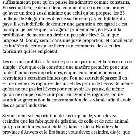
suffisamment, pour qu’on puisse les admettre comme constants.
En second lieu, je demanderai comment on pourra me prouver
qu’avec un droit aussi minime que celui qu’on propose, les 25
millions de kilogrammes d’os ne sortiraient pas, en totalité, du
pays. Il serait difficile de donner une garantie à cet égard ; c’est
pourquoi je pense que l’on agirait prudemment, en levant la
prohibition, de mettre un droit un peu plus élevé. Celui que
propose M. Donny serait dans une juste proportion, et concilierait
les intérêts de ceux qui se livrent au commerce de os, et des
fabricants qui les emploient.
Les os sont prohibés à la sortie presque partout, et la raison en est
simple ; c’est que cela constitue une matière première pour une
foule d’industries importantes, et que leurs productions sont
restreintes à certaines limites que l’on ne saurait dépasser. Il en
est de même des rognures de cuir et des peaux de lièvre. De même
qu’on ne tue pas les lièvres pour en avoir les peaux, de même
qu’on ne coupe pas le cuir pour en avoir des rognures, on ne
saurait augmentation la consommation de la viande afin d’avoir
des os pour l’industrie.
Si vous rendez l’exportation des os trop facile, vous devez
craindre que les fabriques de gélatine, de colle et de noir animal
qui, presque toutes, sont établies dans les deux Flandres, la
province d’Anvers et le Brabant ; vous devez craindre, dis-je, que