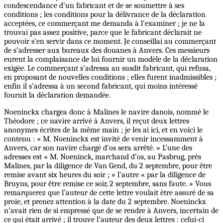
condescendance d’un fabricant et de se soumettre à ses
conditions ; les conditions pour la délivrance de la déclaration
acceptées, ce commerçant me demanda à l’examiner ; je ne la
trouvai pas assez positive, parce que le fabricant déclarait ne
pouvoir s’en servir dans ce moment. Je conseillai au commerçant
de s’adresser aux bureaux des douanes à Anvers. Ces messieurs
eurent la complaisance de lui fournir un modèle de la déclaration
exigée. Le commerçant s’adressa au susdit fabricant, qui refusa,
en proposant de nouvelles conditions ; elles furent inadmissibles ;
enfin il s’adressa à un second fabricant, qui moins intéressé
fournit la déclaration demandée.
Noeninckx chargea donc à Malines le navire danois, nommé le
Théodore ; ce navire arrivé à Anvers, il reçut deux lettres
anonymes écrites de la même main ; je les ai ici, et en voici le
contenu : « M. Noeninckx est invité de venir incessamment à
Anvers, car son navire chargé d’os sera arrêté. » L’une des
adresses est « M. Noeninck, marchand d’os, au Pasbrug, près
Malines, par la diligence de Van Gend, du 2 septembre, pour être
remise avant six heures du soir ; » l’autre « par la diligence de
Bruyns, pour être remise ce soir, 2 septembre, sans faute. » Vous
remarquerez que l’auteur de cette lettre voulait être assuré de sa
proie, et prenez attention à la date du 2 septembre. Noeninckx
n’avait rien de si empressé que de se rendre à Anvers, incertain de
ce qui était arrivé ; il trouve l’auteur des deux lettres : celui-ci