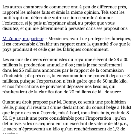
Les autres chambres de commerce ont, à peu de différence près,
rapporté les mêmes faits et émis la même opinion. Tels sont les
motifs qui ont déterminé votre section centrale à donner
l’existence, si je puis m’exprimer ainsi, au projet que vous
discutez, et qui me déterminent à persister dans ses propositions.
M. Zoude, rapporteur
. - Messieurs, avant de protéger les fabriques,
il est convenable d’établir un rapport entre la quantité d’os que le
pays produisait et celle que les fabriques consomment.
Les calculs de divers économistes du royaume élèvent de 28 à 30
millions la production annuelle d’os ; mais je me renfermerai
dans les 25 millions annoncés par le rapport de la commission
d’industrie ; d’après cela, la consommation ne pouvait dépasser 3
millions, puisque l’exportation n’était guère que de 50 mille kilo,
et nos fabrications ne pouvaient dépasser nos besoins, qui
résulteraient de la clarification de 20 millions de kil. de sucre.
Quant au droit proposé par M. Donny, ce serait une prohibition
réelle, puisqu’il résultait d’une déclaration du consul belge à Hulst
que le prix des os à Ostende, mis à bord, tous frais faits, était de 8-
50, il y aurait une perte considérable pour l’importation ; qu’en
définitive, si les os acquéraient un excédant de valeur de 50 p. c.,
le sucre n’éprouverait au kilo qu’un renchérissement de 1/3 de