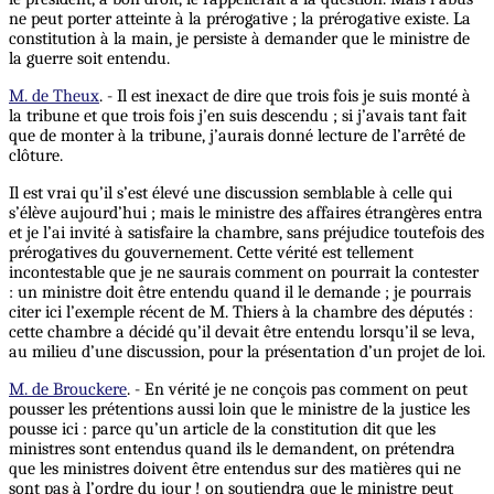
ne peut porter atteinte à la prérogative ; la prérogative existe. La
constitution à la main, je persiste à demander que le ministre de
la guerre soit entendu.
M. de Theux
. - Il est inexact de dire que trois fois je suis monté à
la tribune et que trois fois j’en suis descendu ; si j’avais tant fait
que de monter à la tribune, j’aurais donné lecture de l’arrêté de
clôture.
Il est vrai qu’il s’est élevé une discussion semblable à celle qui
s’élève aujourd’hui ; mais le ministre des affaires étrangères entra
et je l’ai invité à satisfaire la chambre, sans préjudice toutefois des
prérogatives du gouvernement. Cette vérité est tellement
incontestable que je ne saurais comment on pourrait la contester
: un ministre doit être entendu quand il le demande ; je pourrais
citer ici l’exemple récent de M. Thiers à la chambre des députés :
cette chambre a décidé qu’il devait être entendu lorsqu’il se leva,
au milieu d’une discussion, pour la présentation d’un projet de loi.
M. de Brouckere
. - En vérité je ne conçois pas comment on peut
pousser les prétentions aussi loin que le ministre de la justice les
pousse ici : parce qu’un article de la constitution dit que les
ministres sont entendus quand ils le demandent, on prétendra
que les ministres doivent être entendus sur des matières qui ne
sont pas à l’ordre du jour ! on soutiendra que le ministre peut