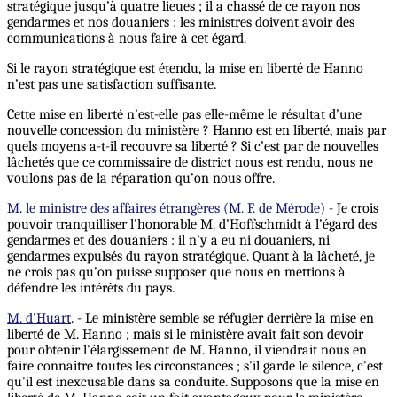
stratégique jusqu’à quatre lieues ; il a chassé de ce rayon nos
gendarmes et nos douaniers : les ministres doivent avoir des
communications à nous faire à cet égard.
Si le rayon stratégique est étendu, la mise en liberté de Hanno
n’est pas une satisfaction suffisante.
Cette mise en liberté n’est-elle pas elle-même le résultat d’une
nouvelle concession du ministère ? Hanno est en liberté, mais par
quels moyens a-t-il recouvre sa liberté ? Si c’est par de nouvelles
lâchetés que ce commissaire de district nous est rendu, nous ne
voulons pas de la réparation qu’on nous offre.
M. le ministre des affaires étrangères (M. F. de Mérode)
- Je crois
pouvoir tranquilliser l’honorable M. d’Hoffschmidt à l’égard des
gendarmes et des douaniers : il n’y a eu ni douaniers, ni
gendarmes expulsés du rayon stratégique. Quant à la lâcheté, je
ne crois pas qu’on puisse supposer que nous en mettions à
défendre les intérêts du pays.
M. d’Huart
. - Le ministère semble se réfugier derrière la mise en
liberté de M. Hanno ; mais si le ministère avait fait son devoir
pour obtenir l’élargissement de M. Hanno, il viendrait nous en
faire connaître toutes les circonstances ; s’il garde le silence, c’est
qu’il est inexcusable dans sa conduite. Supposons que la mise en