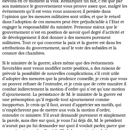
élevons en ce moment la voix. Remarquez un fait, c’est que par
son insistance le gouvernement vous prouve assez que, malgré les
événements qu’il est venu vous annoncer, il persiste dans
l’opinion que les mesures militaires sont utiles, et que le retard
dans l’adoption de ces mesures peut être préjudiciable à l’Etat et
engager la responsabilité du ministre. Personne mieux que le
gouvernement n’est en position de savoir quel degré d’activité et
de développement il doit donner à des mesures purement
militaires. Tout ce qui concerne la paix et la guerre est dans les
attributions du gouvernement, sauf le vote des subsides et la
censure des chambres.
Si le ministre de la guerre, alors même que des événements
favorables sont venus modifier notre position, a des raisons de
prévoir la possibilité de nouvelles complications, s’il croit utile
d’adopter des mesures que la prudence conseille, je crois que vous
ne pouvez refuser de l’entendre, et je crois que de cette manière il
combat indirectement la motion d’ordre qui n’est qu’une motion
d’ajournement.
La
persistance de M. le ministre de la guerre est
une présomption qu’il regarde tout ajournement comme
inopportun. Je crois qu’il faut, avant d’apprécier ses motifs, qui
n’empêcheront pas de mettre aux voix la motion d’ordre,
entendre ce ministre. S’il avait demandé purement et simplement
la parole, sans dire sur quoi, je vous l’ai déjà dit, M. le président
n’aurait pas pu lui demander sur quoi il voulait parler, parce que