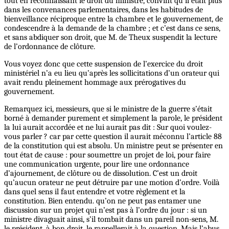
tout en reconnaissant le droit du ministre, convint qu’il était plus
dans les convenances parlementaires, dans les habitudes de
bienveillance réciproque entre la chambre et le gouvernement, de
condescendre à la demande de la chambre ; et c’est dans ce sens,
et sans abdiquer son droit, que M. de Theux suspendit la lecture
de l’ordonnance de clôture.
Vous voyez donc que cette suspension de l’exercice du droit
ministériel n’a eu lieu qu’après les sollicitations d’un orateur qui
avait rendu pleinement hommage aux prérogatives du
gouvernement.
Remarquez ici, messieurs, que si le ministre de la guerre s’était
borné à demander purement et simplement la parole, le président
la lui aurait accordée et ne lui aurait pas dit : Sur quoi voulez-
vous parler ? car par cette question il aurait méconnu l’article 88
de la constitution qui est absolu. Un ministre peut se présenter en
tout état de cause : pour soumettre un projet de loi, pour faire
une communication urgente, pour lire une ordonnance
d’ajournement, de clôture ou de dissolution. C’est un droit
qu’aucun orateur ne peut détruire par une motion d’ordre. Voilà
dans quel sens il faut entendre et votre règlement et la
constitution.
Bien
entendu. qu’on ne peut pas entamer une
discussion sur un projet qui n’est pas à l’ordre du jour : si un
ministre divaguait ainsi, s’il tombait dans un pareil non-sens, M.
le président, à bon droit, le rappellerait à la question. Mais l’abus