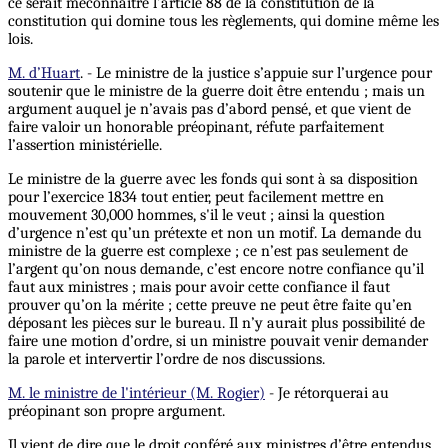
ce serait méconnaître l’article 88 de la constitution de la
constitution qui domine tous les règlements, qui domine même les
lois.
M. d’Huart
. - Le ministre de la justice s’appuie sur l’urgence pour
soutenir que le ministre de la guerre doit être entendu ; mais un
argument auquel je n’avais pas d’abord pensé, et que vient de
faire valoir un honorable préopinant, réfute parfaitement
l’assertion ministérielle.
Le ministre de la guerre avec les fonds qui sont à sa disposition
pour l’exercice 1834 tout entier, peut facilement mettre en
mouvement 30,000 hommes,
s'il
le veut ; ainsi la question
d’urgence n’est qu’un prétexte et non un motif. La demande du
ministre de la guerre est complexe ; ce n’est pas seulement de
l’argent qu’on nous demande, c’est encore notre confiance qu’il
faut aux ministres ; mais pour avoir cette confiance il faut
prouver qu’on la mérite ; cette preuve ne peut être faite qu’en
déposant les pièces sur le bureau. Il n’y aurait plus possibilité de
faire une motion d’ordre, si un ministre pouvait venir demander
la parole et intervertir l’ordre de nos discussions.
M. le ministre de l'intérieur (M. Rogier)
- Je rétorquerai au
préopinant son propre argument.
Il vient de dire que le droit conféré aux ministres d’être entendus