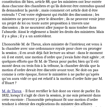
constitution dit bien, article 88, que les ministres ont leur entrée
dans chacune des chambres et qu’ils doivent être entendus quand
ils demandent la parole ; mais comment cet article doit-il être
entendu ? C’est votre règlement qui établit des discussions ; les
ministres ne peuvent y jeter le désordre ; ils ne peuvent venir jeter
un projet de loi ou toute autre proposition à travers une
discussion ; ils ne sauraient aller jusque-là sans tomber dans
l’absurde. Ainsi le règlement a limité les droits des ministres. Mais
il y a plus ; il y a un antécédent.
L’honorable M. de Theux, alors ministre de l’intérieur, est venu à
la chambre avec une ordonnance royale pour clore ou proroger
la session ; il en avait déjà fait lecture au sénat : dans le moment
où il est entré, une motion d’ordre que j’avais faite était agitée ; et
quelques efforts que fit M. de Theux pour parler, bien qu’il eût
monté deux ou trois fois à la tribune, la chambre décida que la
motion d’ordre devait être discutée avant tout. Ne doit-on pas
comme à cette époque, forcer le ministère à ne parler qu’après
qu’on aura vidé ce qui est relatif à la motion d’ordre faite par M.
d’Huart ?
M. de Theux
. - Il faut rectifier le fait dont on vient de parler. En
1832, lorsqu’il s’agit de clore la session, je me suis présenté dans
cette enceinte : l’honorable préopinant fit une motion d’ordre
tendant à obtenir des explications du ministre des affaires