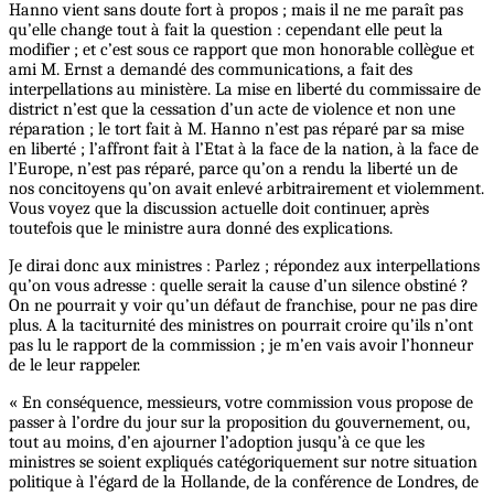
Hanno vient sans doute fort à propos ; mais il ne me paraît pas
qu’elle change tout à fait la question : cependant elle peut la
modifier ; et c’est sous ce rapport que mon honorable collègue et
ami M. Ernst a demandé des communications, a fait des
interpellations au ministère. La mise en liberté du commissaire de
district n’est que la cessation d’un acte de violence et non une
réparation ; le tort fait à M. Hanno n’est pas réparé par sa mise
en liberté ; l’affront fait à l’Etat à la face de la nation, à la face de
l’Europe, n’est pas réparé, parce qu’on a rendu la liberté un de
nos concitoyens qu’on avait enlevé arbitrairement et violemment.
Vous voyez que la discussion actuelle doit continuer, après
toutefois que le ministre aura donné des explications.
Je dirai donc aux ministres : Parlez ; répondez aux interpellations
qu’on vous adresse : quelle serait la cause d’un silence obstiné ?
On ne pourrait y voir qu’un défaut de franchise, pour ne pas dire
plus. A la taciturnité des ministres on pourrait croire qu’ils n’ont
pas lu le rapport de la commission ; je m’en vais avoir l’honneur
de le leur rappeler.
« En conséquence, messieurs, votre commission vous propose de
passer à l’ordre du jour sur la proposition du gouvernement, ou,
tout au moins, d’en ajourner l’adoption jusqu’à ce que les
ministres se soient expliqués catégoriquement sur notre situation
politique à l’égard de la Hollande, de la conférence de Londres, de