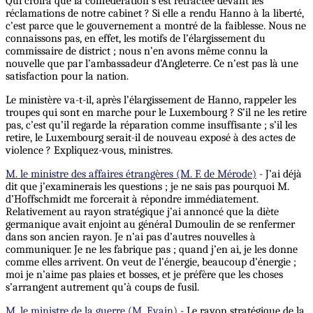
Qui croira que la confédération s’est rétractée devant les
réclamations de notre cabinet ? Si elle a rendu Hanno à la liberté,
c’est parce que le gouvernement a montré de la faiblesse. Nous ne
connaissons pas, en effet, les motifs de l’élargissement du
commissaire de district ; nous n’en avons même connu la
nouvelle que par l’ambassadeur d’Angleterre. Ce n’est pas là une
satisfaction pour la nation.
Le ministère va-t-il, après l’élargissement de Hanno, rappeler les
troupes qui sont en marche pour le Luxembourg ? S’il ne les retire
pas, c’est qu’il regarde la réparation comme insuffisante ; s’il les
retire, le Luxembourg serait-il de nouveau exposé à des actes de
violence ? Expliquez-vous, ministres.
M. le ministre des affaires étrangères (M. F. de Mérode)
- J’ai déjà
dit que j’examinerais les questions ; je ne sais pas pourquoi M.
d’Hoffschmidt me forcerait à répondre immédiatement.
Relativement au rayon stratégique j’ai annoncé que la diète
germanique avait enjoint au général Dumoulin de se renfermer
dans son ancien rayon. Je n’ai pas d’autres nouvelles à
communiquer. Je ne les fabrique pas ; quand j’en ai, je les donne
comme elles arrivent. On veut de l’énergie, beaucoup d’énergie ;
moi je n’aime pas plaies et bosses, et je préfère que les choses
s’arrangent autrement qu’à coups de fusil.
M. le ministre de la guerre (M. Evain)
- Le rayon stratégique de la