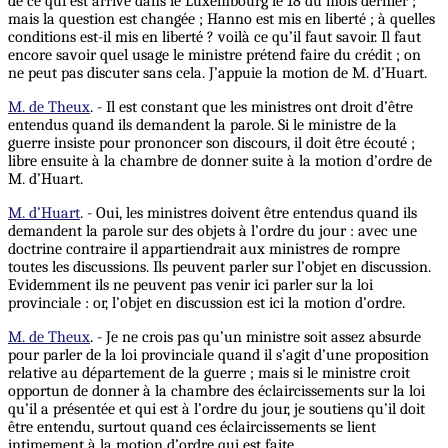
de ce qui est arrivé dans le Luxembourg le 18 du mois dernier ;
mais la question est changée ; Hanno est mis en liberté ; à quelles
conditions est-il mis en liberté ? voilà ce qu’il faut savoir. Il faut
encore savoir quel usage le ministre prétend faire du crédit ; on
ne peut pas discuter sans cela. J’appuie la motion de M. d’Huart.
M. de Theux
. - Il est constant que les ministres ont droit d’être
entendus quand ils demandent la parole. Si le ministre de la
guerre insiste pour prononcer son discours, il doit être écouté ;
libre ensuite à la chambre de donner suite à la motion d’ordre de
M. d’Huart.
M. d’Huart
. - Oui, les ministres doivent être entendus quand ils
demandent la parole sur des objets à l’ordre du jour : avec une
doctrine contraire il appartiendrait aux ministres de rompre
toutes les discussions. Ils peuvent parler sur l’objet en discussion.
Evidemment ils ne peuvent pas venir ici parler sur la loi
provinciale : or, l’objet en discussion est ici la motion d’ordre.
M. de Theux
. - Je ne crois pas qu’un ministre soit assez absurde
pour parler de la loi provinciale quand il s’agit d’une proposition
relative au département de la guerre ; mais si le ministre croit
opportun de donner à la chambre des éclaircissements sur la loi
qu’il a présentée et qui est à l’ordre du jour, je soutiens qu’il doit
être entendu, surtout quand ces éclaircissements se lient
intimement à la motion d’ordre qui est faite.