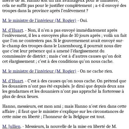
liberté de M. Hanno soit un fait avantageux pour le ministère,
cela ne suffit pas pour le justifier complètement ; a-t-il envoyé des
troupes dans la province après l’enlèvement ?
M. le ministre de l'intérieur (M. Rogier)
- Oui.
M. d’Huart
. - Non, il n’en a pas envoyé immédiatement après
l’enlèvement, il les a envoyées plus de 10 jours après ; voilà un fait
que l’on ne contestera pas. Si le gouvernement avait envoyé sur-
le-champ des troupes dans le Luxembourg, il pourrait nous dire
que c’est leur présence qui a amené l’élargissement du
commissaire de district ; mais c’est à d’autres causes qu’on doit
cet élargissement ; c’est à des conditions qu’on nous cache.
M. le ministre de l'intérieur (M. Rogier)
- On ne cache rien.
M. d’Huart
. - C’est à des causes qu’on nous cache. On prétend que
les douaniers n’ont pas été expulsés. Je dirai que depuis deux ans
les gendarmes et les douaniers n’ont pas approché la forteresse à
plus de deux lieues.
Hanno, messieurs, est mon ami ; mais Hanno n’est rien dans cette
affaire ; il faut que le ministre s’explique sur les circonstances de
cette mise en liberté ; l’honneur de la Belgique est tout.
M. Jullien
. - Messieurs, la nouvelle de la mise en liberté de M.