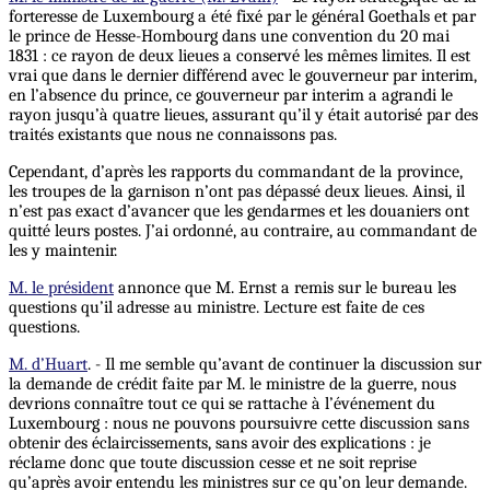
forteresse de Luxembourg a été fixé par le général Goethals et par
le prince de Hesse-Hombourg dans une convention du 20 mai
1831 : ce rayon de deux lieues a conservé les mêmes limites. Il est
vrai que dans le dernier différend avec le gouverneur par interim,
en l’absence du prince, ce gouverneur par interim a agrandi le
rayon jusqu’à quatre lieues, assurant qu’il y était autorisé par des
traités existants que nous ne connaissons pas.
Cependant, d’après les rapports du commandant de la province,
les troupes de la garnison n’ont pas dépassé deux lieues. Ainsi, il
n’est pas exact d’avancer que les gendarmes et les douaniers ont
quitté leurs postes. J’ai ordonné, au contraire, au commandant de
les y maintenir.
M. le président
annonce que M. Ernst a remis sur le bureau les
questions qu’il adresse au ministre. Lecture est faite de ces
questions.
M. d’Huart
. - Il me semble qu’avant de continuer la discussion sur
la demande de crédit faite par M. le ministre de la guerre, nous
devrions connaître tout ce qui se rattache à l’événement du
Luxembourg : nous ne pouvons poursuivre cette discussion sans
obtenir des éclaircissements, sans avoir des explications : je
réclame donc que toute discussion cesse et ne soit reprise
qu’après avoir entendu
les
ministres sur ce qu’on leur demande.