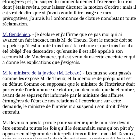
étrangères ; et j’ai suspendu momentanément l’exercice du droit
dont j’étais revêtu, pour laisser discuter la motion d’ordre ; mais il
est vrai de dire que si j’avais voulu faire usage de mes
prérogatives, j’aurais lu l’ordonnance de clôture nonobstant toute
réclamation.
M. Gendebien
. - Je déclare et j’affirme que ce pas moi qui ai
avancé un fait inexact, mais M. de Theux. Tout le monde doit se
rappeler qu’il est monté trois fois à la tribune et que trois fois il a
été obligé d’en descendre ; qu’ensuite il est allé appelé à son
secours M. de Muelenaere, qui est venu dans cette enceinte et qui
a donné les explications que j’exigeais.
M. le ministre de la justice (M. Lebeau)
- Les faits se sont passés
comme les expose M. de Theux, et la mémoire de préopinant est
en défaut. Comme on supposait que le ministre de l’intérieur était
porteur de l’ordonnance de clôture, on demanda que la chambre,
avant de se séparer, fût informée par le ministre des affaires
étrangères de l’état de nos relations à l’extérieur ; sur cette
demande, le ministre de l’intérieur a suspendu son droit d’être
entendu.
M. Devaux a pris la parole pour soutenir que le ministre devait
être entendu toutes les fois qu’il le demandait, sans qu’on pût s’y
opposer en alléguant des interpellations à faire ; mais M. Devaux,