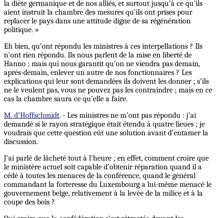
la diète germanique et de nos alliés, et surtout jusqu’à ce qu’ils
aient instruit la chambre des mesures qu’ils ont prises pour
replacer le pays dans une attitude digne de sa régénération
politique. »
Eh bien, qu’ont répondu les ministres à ces interpellations ? Ils
n’ont rien répondu. Ils nous parlent de la mise en liberté de
Hanno ; mais qui nous garantit qu’on ne viendra pas demain,
après-demain, enlever un autre de nos fonctionnaires ? Les
explications qui leur sont demandées ils doivent les donner ; s’ils
ne le veulent pas, vous ne pouvez pas les contraindre ; mais en ce
cas la chambre saura ce qu’elle a faire.
M. d’Hoffschmidt
. - Les ministres ne m’ont pas répondu : j’ai
demandé si le rayon stratégique était étendu à quatre lieues ; je
voudrais que cette question eût une solution avant d’entamer la
discussion.
J’ai parlé de lâcheté tout à l’heure ; en effet, comment croire que
le ministère actuel soit capable d’obtenir réparation quand il a
cédé à toutes les menaces de la conférence, quand le général
commandant la forteresse du Luxembourg a lui-même menacé le
gouvernement belge, relativement à la levée de la milice et à la
coupe des bois ?