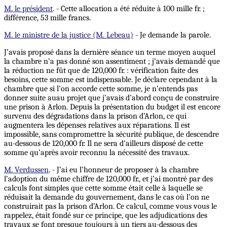
M. le président
. - Cette allocation a été réduite à 100 mille fr. ;
différence, 53 mille francs.
M. le ministre de la justice (M. Lebeau)
- Je demande la parole.
J’avais proposé dans la dernière séance un terme moyen auquel
la chambre n’a pas donné son assentiment ; j’avais demandé que
la réduction ne fût que de 120,000 fr. : vérification faite des
besoins, cette somme est indispensable. Je déclare cependant à la
chambre que si l’on accorde cette somme, je n’entends pas
donner suite
au
au projet que j’avais d’abord conçu de construire
une prison à Arlon. Depuis la présentation du budget il est encore
survenu des dégradations dans la prison d’Arlon, ce qui
augmentera les dépenses relatives aux réparations. Il est
impossible, sans compromettre la sécurité publique, de descendre
au-dessous de 120,000 fr. Il ne sera d’ailleurs disposé de cette
somme qu’après avoir reconnu la nécessité des travaux.
M. Verdussen
. - J’ai eu l’honneur de proposer à la chambre
l’adoption du même chiffre de 120,000 fr., et j’ai montré par des
calculs font simples que cette somme était celle à laquelle se
réduisait la demande du gouvernement, dans le cas où l’on ne
construirait pas la prison d’Arlon. Ce calcul, comme vous vous le
rappelez, était fondé sur ce principe, que les adjudications des
travaux se font presque toujours à un tiers au-dessous des