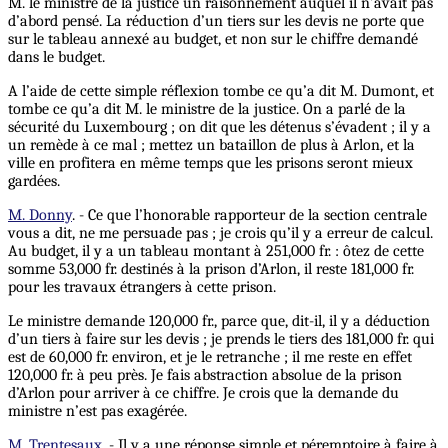
M. le ministre de la justice un raisonnement auquel il n’avait pas
d’abord pensé. La réduction d’un tiers sur les devis ne porte que
sur le tableau annexé au budget, et non sur le chiffre demandé
dans le budget.
A l’aide de cette simple réflexion tombe ce qu’a dit M. Dumont, et
tombe ce qu’a dit M. le ministre de la justice. On a parlé de la
sécurité du Luxembourg ; on dit que les détenus s’évadent ; il y a
un remède à ce mal ; mettez un bataillon de plus à Arlon, et la
ville en profitera en même temps que les prisons seront mieux
gardées.
M. Donny
. - Ce que l’honorable rapporteur de la section centrale
vous a dit, ne me persuade pas ; je crois qu’il y a erreur de calcul.
Au budget, il y a un tableau montant à 251,000 fr. : ôtez de cette
somme 53,000 fr. destinés à la prison d’Arlon, il reste 181,000 fr.
pour les travaux étrangers à cette prison.
Le ministre demande 120,000 fr., parce que, dit-il, il y a déduction
d’un tiers à faire sur les devis ; je prends le tiers des 181,000 fr. qui
est de 60,000 fr. environ, et je le retranche ; il me reste en effet
120,000 fr. à peu près. Je fais abstraction absolue de la prison
d’Arlon pour arriver à ce chiffre. Je crois que la demande du
ministre n’est pas exagérée.
M. Trentesaux
. - Il y a une réponse simple et péremptoire à faire à