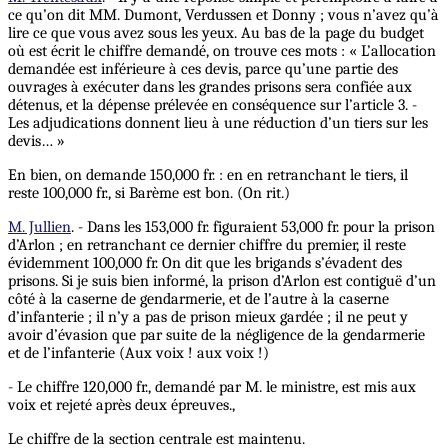
ce qu’on dit MM. Dumont, Verdussen et Donny ; vous n’avez qu’à
lire ce que vous avez sous les yeux.
Au
bas de la page du budget
où est écrit le chiffre demandé, on trouve ces mots : « L’allocation
demandée est inférieure à ces devis, parce qu’une partie des
ouvrages à exécuter dans les grandes prisons sera confiée aux
détenus, et la dépense prélevée en conséquence sur l’article 3. -
Les adjudications donnent lieu à une réduction d’un tiers sur les
devis… »
En bien, on demande 150,000 fr. : en en retranchant le tiers, il
reste 100,000 fr., si Barème est bon. (On rit.)
M. Jullien
. - Dans les 153,000 fr. figuraient 53,000 fr. pour la prison
d’Arlon ; en retranchant ce dernier chiffre du premier, il reste
évidemment 100,000 fr. On dit que les brigands s’évadent des
prisons. Si je suis bien informé, la prison d’Arlon est contiguë d’un
côté à la caserne de gendarmerie, et de l’autre à la caserne
d’infanterie ; il n’y a pas de prison mieux gardée ; il ne peut y
avoir d’évasion que par suite de la négligence de la gendarmerie
et de l’infanterie (Aux voix ! aux voix !)
- Le chiffre 120,000 fr., demandé par M. le ministre, est mis aux
voix et rejeté après deux épreuves.,
Le chiffre de la section centrale est maintenu.