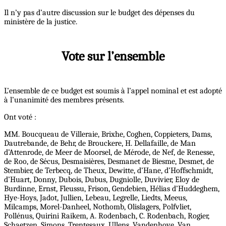
Il n’y pas d’autre discussion sur le budget des dépenses du
ministère de la justice.
Vote sur l’ensemble
L’ensemble de ce budget est soumis à l’appel nominal et est adopté
à l’unanimité des membres présents.
Ont voté :
MM. Boucqueau de Villeraie, Brixhe, Coghen, Coppieters, Dams,
Dautrebande, de Behr, de Brouckere, H. Dellafaille, de Man
d’Attenrode, de Meer de Moorsel, de Mérode, de Nef, de Renesse,
de Roo, de Sécus, Desmaisières, Desmanet de Biesme, Desmet, de
Stembier, de Terbecq, de Theux, Dewitte, d’Hane, d’Hoffschmidt,
d’Huart, Donny, Dubois, Dubus, Dugniolle, Duvivier, Eloy de
Burdinne, Ernst, Fleussu, Frison, Gendebien, Hélias d’Huddeghem,
Hye-Hoys, Jadot, Jullien, Lebeau, Legrelle, Liedts, Meeus,
Milcamps, Morel-Danheel, Nothomb, Olislagers, Polfvliet,
Pollénus, Quirini Raikem, A. Rodenbach, C. Rodenbach, Rogier,
Schaetzen, Simons, Trentesaux, Ullens, Vandenhove, Van