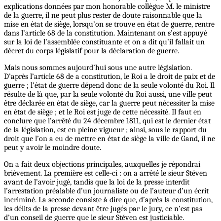
explications données par mon honorable collègue M. le ministre
de la guerre, il ne peut plus rester de doute raisonnable que la
mise en état de siège, lorsqu’on se trouve en état de guerre, rentre
dans l’article 68 de la constitution. Maintenant on s’est appuyé
sur la loi de l’assemblée constituante et on a dit qu’il fallait un
décret du corps législatif pour la déclaration de guerre.
Mais nous sommes aujourd’hui sous une autre législation.
D’après l’article 68 de a constitution, le Roi a le droit de paix et de
guerre ; l’état de guerre dépend donc de la seule volonté du Roi. Il
résulte de là que, par la seule volonté du Roi aussi, une ville peut
être déclarée en état de siège, car la guerre peut nécessiter la mise
en état de siège ; et le Roi est juge de cette nécessité. Il faut en
conclure que l’arrêté du 24 décembre 1811, qui est le dernier état
de la législation, est en pleine vigueur ; ainsi, sous le rapport du
droit que l’on a eu de mettre en état de siège la ville de Gand, il ne
peut y avoir le moindre doute.
On a fait deux objections principales, auxquelles je répondrai
brièvement. La première est celle-ci : on a arrêté le sieur Stéven
avant de l’avoir jugé, tandis que la loi de la presse interdit
l’arrestation préalable d’un journaliste ou de l’auteur d’un écrit
incriminé. La seconde consiste à dire que, d’après la constitution,
les délits de la presse devant être jugés par le jury, ce n’est pas
d’un conseil de guerre que le sieur Stéven est justiciable.