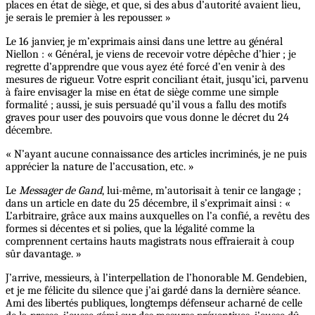
places en état de siège, et que, si des abus d’autorité avaient lieu,
je serais le premier à les repousser. »
Le 16 janvier, je m’exprimais ainsi dans une lettre au général
Niellon : « Général, je viens de recevoir votre dépêche d’hier ; je
regrette d’apprendre que vous ayez été forcé d’en venir à des
mesures de rigueur. Votre esprit conciliant était, jusqu’ici, parvenu
à faire envisager la mise en état de siège comme une simple
formalité ; aussi, je suis persuadé qu’il vous a fallu des motifs
graves pour user des pouvoirs que vous donne le décret du 24
décembre.
« N’ayant aucune connaissance des articles incriminés, je ne puis
apprécier la nature de l’accusation, etc. »
Le
Messager de Gand
, lui-même, m’autorisait à tenir ce langage ;
dans un article en date du 25 décembre, il s’exprimait ainsi : «
L’arbitraire, grâce aux mains auxquelles on l’a confié, a revêtu des
formes si décentes et si polies, que la légalité comme la
comprennent certains hauts magistrats nous effraierait à coup
sûr davantage. »
J’arrive, messieurs, à l’interpellation de l’honorable M. Gendebien,
et je me félicite du silence que j’ai gardé dans la dernière séance.
Ami des libertés publiques, longtemps défenseur acharné de celle