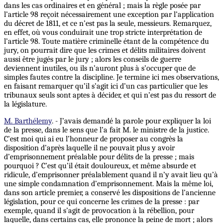
dans les cas ordinaires et en général ; mais la règle posée par
l’article 98 reçoit nécessairement une exception par l’application
du décret de 1811, et ce n’est pas la seule, messieurs. Remarquez,
en effet, où vous conduirait une trop stricte interprétation de
l’article 98. Toute matière criminelle étant de la compétence du
jury, on pourrait dire que les crimes et délits militaires doivent
aussi être jugés par le jury ; alors les conseils de guerre
deviennent inutiles, ou ils n’auront plus à s’occuper que de
simples fautes contre la discipline.
Je
termine ici mes observations,
en faisant remarquer qu’il s’agit ici d’un cas particulier que les
tribunaux seuls sont aptes à décider, et qui n’est pas du ressort de
la législature.
M. Barthélemy
. - J’avais demandé la parole pour expliquer la loi
de la presse, dans le sens que l’a fait M. le ministre de la justice.
C’est moi qui ai eu l’honneur de proposer au congrès la
disposition d’après laquelle il ne pouvait plus y avoir
d’emprisonnement préalable pour délits de la presse ; mais
pourquoi ? C’est qu’il était douloureux, et même absurde et
ridicule, d’emprisonner préalablement quand il n’y avait lieu qu’à
une simple condamnation d’emprisonnement. Mais la même loi,
dans son article premier, a conservé les dispositions de l’ancienne
législation, pour ce qui concerne les crimes de la presse : par
exemple, quand il s’agit de provocation à la rébellion, pour
laquelle, dans certains cas, elle prononce la peine de mort ; alors