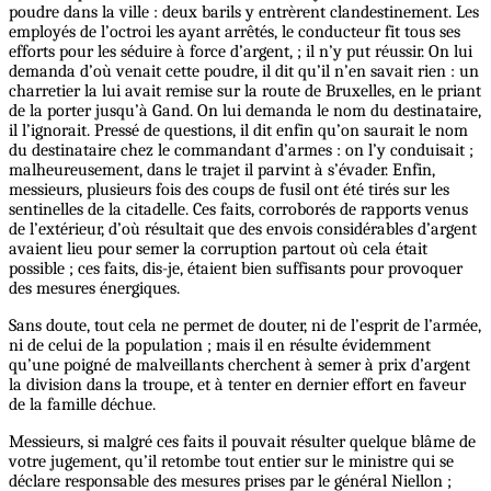
poudre dans la ville : deux barils y entrèrent clandestinement. Les
employés de l’octroi les ayant arrêtés, le conducteur fit tous ses
efforts pour les séduire à force d’argent, ; il n’y put réussir. On lui
demanda d’où venait cette poudre, il dit qu’il n’en savait rien : un
charretier la lui avait remise sur la route de Bruxelles, en le priant
de la porter jusqu’à Gand. On lui demanda le nom du destinataire,
il l’ignorait. Pressé de questions, il dit enfin qu’on saurait le nom
du destinataire chez le commandant d’armes : on l’y conduisait ;
malheureusement, dans le trajet il parvint à s’évader. Enfin,
messieurs, plusieurs fois des coups de fusil ont été tirés sur les
sentinelles de la citadelle. Ces faits, corroborés de rapports venus
de l’extérieur, d’où résultait que des envois considérables d’argent
avaient lieu pour semer la corruption partout où cela était
possible ; ces faits, dis-je, étaient bien suffisants pour provoquer
des mesures énergiques.
Sans doute, tout cela ne permet de douter, ni de l’esprit de l’armée,
ni de celui de la population ; mais il en résulte évidemment
qu’une poigné de malveillants cherchent à semer à prix d’argent
la division dans la troupe, et à tenter en dernier effort en faveur
de la famille déchue.
Messieurs, si malgré ces faits il pouvait résulter quelque blâme de
votre jugement, qu’il retombe tout entier sur le ministre qui se
déclare responsable des mesures prises par le général Niellon ;