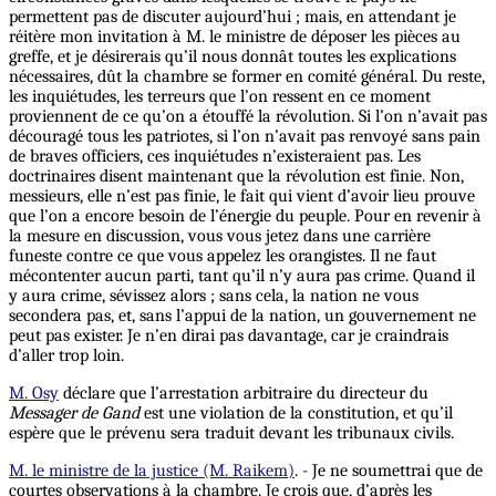
permettent pas de discuter aujourd’hui ; mais, en attendant je
réitère mon invitation à M. le ministre de déposer les pièces au
greffe, et je désirerais qu’il nous donnât toutes les explications
nécessaires, dût la chambre se former en comité général. Du reste,
les inquiétudes, les terreurs que l’on ressent en ce moment
proviennent de ce qu’on a étouffé la révolution. Si l’on n’avait pas
découragé tous les patriotes, si l’on n’avait pas renvoyé sans pain
de braves officiers, ces inquiétudes n’existeraient pas. Les
doctrinaires disent maintenant que la révolution est finie. Non,
messieurs, elle n’est pas finie, le fait qui vient d’avoir lieu prouve
que l’on a encore besoin de l’énergie du peuple. Pour en revenir à
la mesure en discussion, vous vous jetez dans une carrière
funeste contre ce que vous appelez les orangistes. Il ne faut
mécontenter aucun parti, tant qu’il n’y aura pas crime.
Quand
il
y aura crime, sévissez alors ; sans cela, la nation ne vous
secondera pas, et, sans l’appui de la nation, un gouvernement ne
peut pas exister. Je n’en dirai pas davantage, car je craindrais
d’aller trop loin.
M. Osy
déclare que l’arrestation arbitraire du directeur du
Messager de Gand
est une violation de la constitution, et qu’il
espère que le prévenu sera traduit devant les tribunaux civils.
M. le ministre de la justice (M. Raikem)
. - Je ne soumettrai que de
courtes observations à la chambre. Je crois que, d’après les