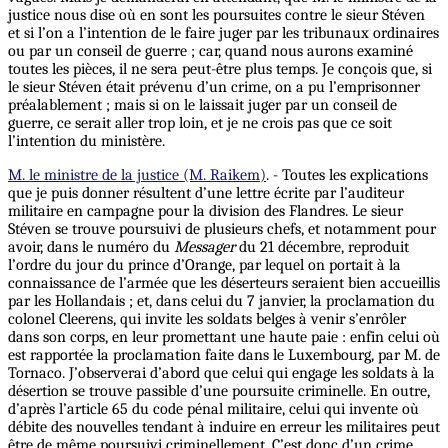
justice nous dise où en sont les poursuites contre le sieur Stéven
et si l’on a l’intention de le faire juger par les tribunaux ordinaires
ou par un conseil de guerre ; car, quand nous aurons examiné
toutes les pièces,
il
ne sera peut-être plus temps. Je conçois que, si
le sieur Stéven était prévenu d’un crime, on a pu l’emprisonner
préalablement ; mais si on le laissait juger par un conseil de
guerre, ce serait aller trop loin, et je ne crois pas que ce soit
l’intention du ministère.
M. le ministre de la justice (M. Raikem)
. - Toutes les explications
que je puis donner résultent d’une lettre écrite par l’auditeur
militaire en campagne pour la division des Flandres. Le sieur
Stéven se trouve poursuivi de plusieurs chefs, et notamment pour
avoir, dans le numéro du
Messager
du 21 décembre, reproduit
l’ordre du jour du prince d’Orange, par lequel on portait à la
connaissance de l’armée que les déserteurs seraient bien accueillis
par les Hollandais ; et, dans celui du 7 janvier, la proclamation du
colonel Cleerens, qui invite les soldats belges à venir s’enrôler
dans son corps, en leur promettant une haute paie : enfin celui où
est rapportée la proclamation faite dans le Luxembourg, par M. de
Tornaco. J’observerai d’abord que celui qui engage les soldats à la
désertion se trouve passible d’une poursuite criminelle. En outre,
d’après l’article 65 du code pénal militaire, celui qui invente où
débite des nouvelles tendant à induire en erreur les militaires peut
être de même poursuivi criminellement. C’est donc d’un crime