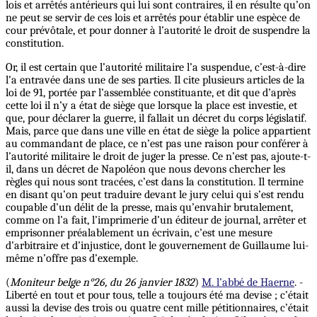
lois et arrêtés antérieurs qui lui sont contraires, il en résulte qu’on
ne peut se servir de ces lois et arrêtés pour établir une espèce de
cour prévôtale, et pour donner à l’autorité le droit de suspendre la
constitution.
Or, il est certain que l’autorité militaire l’a suspendue, c’est-à-dire
l’a entravée dans une de ses parties. Il cite plusieurs articles de la
loi de 91, portée par l’assemblée constituante, et dit que d’après
cette loi il n’y a état de siège que lorsque la place est investie, et
que, pour déclarer la guerre, il fallait un décret du corps législatif.
Mais, parce que dans une ville en état de siège la police appartient
au commandant de place, ce n’est pas une raison pour conférer à
l’autorité militaire le droit de juger la presse. Ce n’est pas, ajoute-t-
il, dans un décret de Napoléon que nous devons chercher les
règles qui nous sont tracées, c’est dans la constitution. Il termine
en disant qu’on peut traduire devant le jury celui qui s’est rendu
coupable d’un délit de la presse, mais qu’envahir brutalement,
comme on l’a fait, l’imprimerie d’un éditeur de journal,
arrêter
et
emprisonner préalablement un écrivain, c’est une mesure
d’arbitraire et d’injustice, dont le gouvernement de Guillaume lui-
même n’offre pas d’exemple.
(
Moniteur belge n°26, du 26 janvier 1832
)
M. l’abbé de Haerne
. -
Liberté en tout et pour tous, telle a toujours été ma devise ; c’était
aussi la devise des trois ou quatre cent mille pétitionnaires, c’était