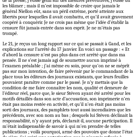
de la presse, j’eusse gémi sur des mesures préventives, j’eusse dû
les blâmer ; mais il m’est impossible de croire que jamais le
général Niellon eût, sans un péril extrême, porté atteinte aux
libertés pour lesquelles il avait combattu, et qu’il avait gravement
coopéré à conquérir. Je ne crois pas même que l’idée d’établir la
censure fût jamais entrée dans son esprit. Je ne m’étais pas
trompé.
Le 21, je reçus un long rapport sur ce qui se passait à Gand, et les
explications sur l’arrêté du 17 janvier. En voici un passage : « Et
d’abord la censure n’est pas plus dans cet arrêté que dans ma
pensée. Il ne s’est jamais agi de soumettre aucun imprimé à
l’examen préalable ; j’ai même eu soin, pour qu’on ne se méprît
pas sur mon intention, de faire prévenir par le commandant de la
place tous les éditeurs des journaux existants, que leurs feuilles
pouvaient paraître comme par le passé. Je n’y mettais que la
condition de me faire connaître les nom, qualité et demeure de
l’éditeur réel, parce que, le sieur Stéven ayant été arrêté pour les
motifs détaillés dans son acte d’accusation, son imprimerie n’en
était pas moins restée en activité, et qu’il n’en était pas moins
sorti des journaux, des pamphlets tout aussi incendiaires que les
précédents, avec son nom au bas ; desquels lui Stéven déclinait la
responsabilité, n’y ayant pris, déclarait-il, aucune participation. Il
m’était indispensable de savoir à qui m’en prendre de telles
publications ; voilà pourquoi, armé des pouvoirs que donne l’état