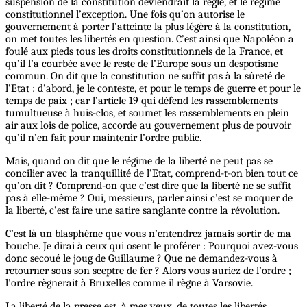
suspension de la constitution deviendrait la règle, et le régime
constitutionnel l’exception. Une fois qu’on autorise le
gouvernement à porter l’atteinte la plus légère à la constitution,
on met toutes les libertés en question. C’est ainsi que Napoléon a
foulé aux pieds tous les droits constitutionnels de la France, et
qu’il l’a courbée avec le reste de l’Europe sous un despotisme
commun. On dit que la constitution ne suffit pas à la sûreté de
l’Etat : d’abord, je le conteste, et pour le temps de guerre et pour le
temps de paix ; car l’article 19 qui défend les rassemblements
tumultueuse à huis-clos, et soumet les rassemblements en plein
air aux lois de police, accorde au gouvernement plus de pouvoir
qu’il n’en fait pour maintenir l’ordre public.
Mais, quand on dit que le régime de la liberté ne peut pas se
concilier avec la tranquillité de l’Etat, comprend-t-on bien tout ce
qu’on dit ? Comprend-on que c’est dire que la liberté ne se suffit
pas à elle-même ? Oui, messieurs, parler ainsi c’est se moquer de
la liberté, c’est faire une satire sanglante contre la révolution.
C’est là un blasphème que vous n’entendrez jamais sortir de ma
bouche. Je dirai à ceux qui osent le proférer : Pourquoi avez-vous
donc secoué le joug de Guillaume ? Que ne demandez-vous à
retourner sous son sceptre de fer ? Alors vous auriez de l’ordre ;
l’ordre règnerait à Bruxelles comme il règne à Varsovie.
La liberté de la presse est, à mes yeux, de toutes les libertés