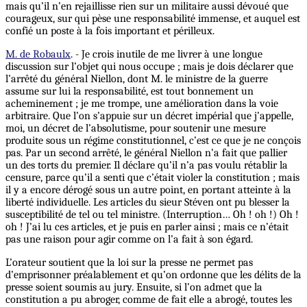
mais qu’il n’en rejaillisse rien sur un militaire aussi dévoué que
courageux, sur qui pèse une responsabilité immense, et auquel est
confié un poste à la fois important et périlleux.
M. de Robaulx
. - Je crois inutile de me livrer à une longue
discussion sur l’objet qui nous occupe ; mais je dois déclarer que
l’arrêté du général Niellon, dont M. le ministre de la guerre
assume sur lui la responsabilité, est tout bonnement un
acheminement ; je me trompe, une amélioration dans la voie
arbitraire. Que l’on s’appuie sur un décret impérial que j’appelle,
moi, un décret de l’absolutisme, pour soutenir une mesure
produite sous un régime constitutionnel, c’est ce que je ne conçois
pas. Par un second arrêté, le général Niellon n’a fait que pallier
un des torts du premier. Il déclare qu’il n’a pas voulu rétablir la
censure, parce qu’il a senti que c’était violer la constitution ; mais
il y a encore dérogé sous un autre point, en portant atteinte à la
liberté individuelle. Les articles du sieur Stéven ont pu blesser la
susceptibilité de tel ou tel ministre. (Interruption… Oh ! oh !) Oh !
oh ! J’ai lu ces articles, et je puis en parler ainsi ; mais ce n’était
pas une raison pour agir comme on l’a fait à son égard.
L’orateur soutient que la loi sur la presse ne permet pas
d’emprisonner préalablement et qu’on ordonne que les délits de la
presse soient soumis au jury. Ensuite, si l’on admet que la
constitution a pu abroger, comme de fait elle a abrogé, toutes les