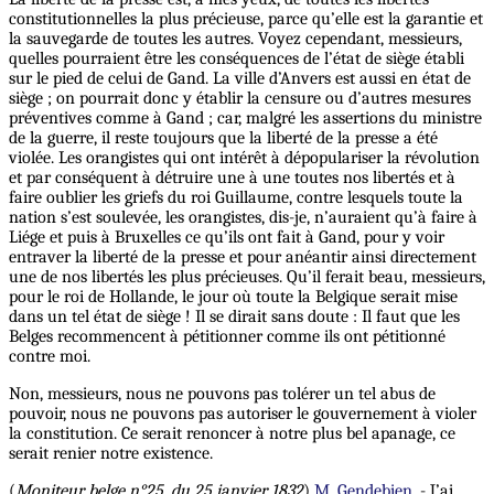
constitutionnelles la plus précieuse, parce qu’elle est la garantie et
la sauvegarde de toutes les autres. Voyez cependant, messieurs,
quelles pourraient être les conséquences de l’état de siège établi
sur le pied de celui de Gand. La ville d’Anvers est aussi en état de
siège ; on pourrait donc y établir la censure ou d’autres mesures
préventives comme à Gand ; car, malgré les assertions du ministre
de la guerre, il reste toujours que la liberté de la presse a été
violée. Les orangistes qui ont intérêt à dépopulariser la révolution
et par conséquent à détruire une à une toutes nos libertés et à
faire oublier les griefs du roi Guillaume, contre lesquels toute la
nation s’est soulevée, les orangistes, dis-je, n’auraient qu’à faire à
Liége et puis à Bruxelles ce qu’ils ont fait à Gand, pour y voir
entraver la liberté de la presse et pour anéantir ainsi directement
une de nos libertés les plus précieuses. Qu’il ferait beau, messieurs,
pour le roi de Hollande, le jour où toute la Belgique serait mise
dans un tel état de siège ! Il se dirait sans doute : Il faut que les
Belges recommencent à pétitionner comme ils ont pétitionné
contre moi.
Non, messieurs, nous ne pouvons pas tolérer un tel abus de
pouvoir, nous ne pouvons pas autoriser le gouvernement à violer
la constitution. Ce serait renoncer à notre plus bel apanage, ce
serait renier notre existence.
(
Moniteur belge n°25, du 25 janvier 1832
)
M. Gendebien
. - J’ai