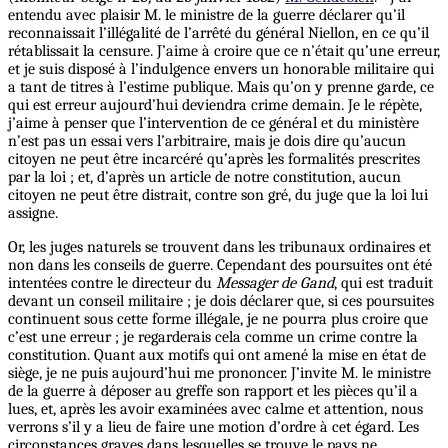
entendu avec plaisir M. le ministre de la guerre déclarer qu’il
reconnaissait l’illégalité de l’arrêté du général Niellon, en ce qu’il
rétablissait la censure. J’aime à croire que ce n’était qu’une erreur,
et je suis disposé à l’indulgence envers un honorable militaire qui
a tant de titres à l’estime publique. Mais qu’on y prenne garde, ce
qui est erreur aujourd’hui deviendra crime demain. Je le répète,
j’aime à penser que l’intervention de ce général et du ministère
n’est pas un essai vers l’arbitraire, mais je dois dire qu’aucun
citoyen ne peut être incarcéré qu’après les formalités prescrites
par la loi ; et, d’après un article de notre constitution, aucun
citoyen ne peut être distrait, contre son gré, du juge que la loi lui
assigne.
Or, les juges naturels se trouvent dans les tribunaux ordinaires et
non dans les conseils de guerre. Cependant des poursuites ont été
intentées contre le directeur du
Messager de Gand
, qui est traduit
devant un conseil militaire ; je dois déclarer que, si ces poursuites
continuent sous cette forme illégale, je ne pourra plus croire que
c’est une erreur ; je regarderais cela comme un crime contre la
constitution. Quant aux motifs qui ont amené la mise en état de
siège, je ne puis aujourd’hui me prononcer. J’invite M. le ministre
de la guerre à déposer au greffe son rapport et les pièces qu’il a
lues, et, après les avoir examinées avec calme et attention, nous
verrons s’il y a lieu de faire une motion d’ordre à cet égard. Les
circonstances graves dans lesquelles se trouve le pays ne