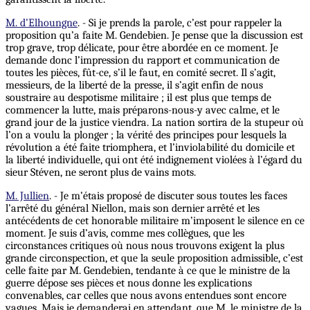
M. d’Elhoungne
. - Si je prends la parole, c’est pour rappeler la
proposition qu’a faite M. Gendebien. Je pense que la discussion est
trop grave, trop délicate, pour être abordée en ce moment. Je
demande donc l’impression du rapport et communication de
toutes les pièces, fût-ce, s’il le faut, en comité secret. Il s’agit,
messieurs, de la liberté de la presse, il s’agit enfin de nous
soustraire au despotisme militaire ; il est plus que temps de
commencer la lutte, mais préparons-nous-y avec calme, et le
grand jour de la justice viendra.
La
nation sortira de la stupeur où
l’on a voulu la plonger ; la vérité des principes pour lesquels la
révolution a été faite triomphera, et l’inviolabilité du domicile et
la liberté individuelle, qui ont été indignement violées à l’égard du
sieur Stéven, ne seront plus de vains mots.
M. Jullien
. - Je m’étais proposé de discuter sous toutes les faces
l’arrêté du général Niellon, mais son dernier arrêté et les
antécédents de cet honorable militaire m’imposent le silence en ce
moment. Je suis d’avis, comme mes collègues, que les
circonstances critiques où nous nous trouvons exigent la plus
grande circonspection, et que la seule proposition admissible, c’est
celle faite par M. Gendebien, tendante à ce que le ministre de la
guerre dépose ses pièces et nous donne les explications
convenables, car celles que nous avons entendues sont encore
vagues. Mais je demanderai en attendant, que M. le ministre de la