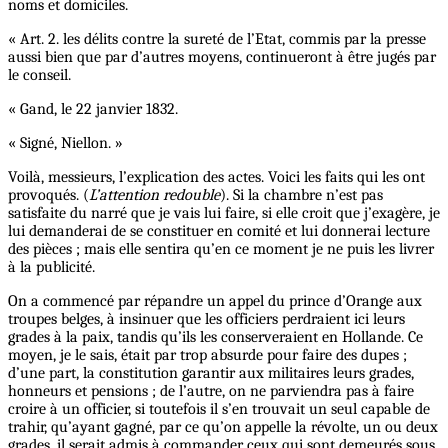
noms et domiciles.
« Art. 2. les délits contre la sureté de l’Etat, commis par la presse
aussi bien que par d’autres moyens, continueront à être jugés par
le conseil.
« Gand, le 22 janvier 1832.
« Signé, Niellon. »
Voilà, messieurs, l’explication des actes. Voici les faits qui les ont
provoqués. (
L’attention redouble
). Si la chambre n’est pas
satisfaite du narré que je vais lui faire, si elle croit que j’exagère, je
lui demanderai de se constituer en comité et lui donnerai lecture
des pièces ; mais elle sentira qu’en ce moment je ne puis les livrer
à la publicité.
On a commencé par répandre un appel du prince d’Orange aux
troupes belges, à insinuer que les officiers perdraient ici leurs
grades à la paix, tandis qu’ils les conserveraient en Hollande. Ce
moyen, je le sais, était par trop absurde pour faire des dupes ;
d’une part, la constitution garantir aux militaires leurs grades,
honneurs et pensions ; de l’autre, on ne parviendra pas à faire
croire à un officier, si toutefois il s’en trouvait un seul capable de
trahir, qu’ayant gagné, par ce qu’on appelle la révolte, un ou deux
grades, il serait admis à commander ceux qui sont demeurés sous