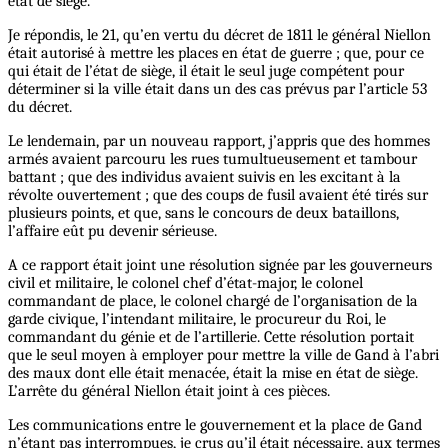
état de siège.
Je répondis, le 21, qu’en vertu du décret de 1811 le général Niellon
était autorisé à mettre les places en état de guerre ; que, pour ce
qui était de l’état de siège, il était le seul juge compétent pour
déterminer si la ville était dans un des cas prévus par l’article 53
du décret.
Le lendemain, par un nouveau rapport, j’appris que des hommes
armés avaient parcouru les rues tumultueusement et tambour
battant ; que des individus avaient suivis en les excitant à la
révolte ouvertement ; que des coups de fusil avaient été tirés sur
plusieurs points, et que, sans le concours de deux bataillons,
l’affaire eût pu devenir sérieuse.
A ce rapport était joint une résolution signée par les gouverneurs
civil et militaire, le colonel chef d’état-major, le colonel
commandant de place, le colonel chargé de l’organisation de la
garde civique, l’intendant militaire, le procureur du Roi, le
commandant du génie et de l’artillerie. Cette résolution portait
que le seul moyen à employer pour mettre la ville de Gand à l’abri
des maux dont elle était menacée, était la mise en état de siège.
L’arrête du général Niellon était joint à ces pièces.
Les communications entre le gouvernement et la place de Gand
n’étant pas interrompues, je crus qu’il était nécessaire, aux termes