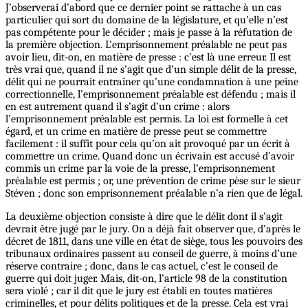
J’observerai d’abord que ce dernier point se rattache à un cas
particulier qui sort du domaine de la législature, et qu’elle n’est
pas compétente pour le décider ; mais je passe à la réfutation de
la première objection. L’emprisonnement préalable ne peut pas
avoir lieu, dit-on, en matière de presse : c’est là une erreur. Il est
très vrai que, quand il ne s’agit que d’un simple délit de la presse,
délit qui ne pourrait entraîner qu’une condamnation à une peine
correctionnelle, l’emprisonnement préalable est défendu ; mais il
en est autrement quand il s’agit d’un crime : alors
l’emprisonnement préalable est permis. La loi est formelle à cet
égard, et un crime en matière de presse peut se commettre
facilement : il suffit pour cela qu’on ait provoqué par un écrit à
commettre un crime. Quand donc un écrivain est accusé d’avoir
commis un crime par la voie de la presse, l’emprisonnement
préalable est permis ; or, une prévention de crime pèse sur le sieur
Stéven ; donc son emprisonnement préalable n’a rien que de légal.
La deuxième objection consiste à dire que le délit dont il s’agit
devrait être jugé par le jury. On a déjà fait observer que, d’après le
décret de 1811, dans une ville en état de siège, tous les pouvoirs des
tribunaux ordinaires passent au conseil de guerre, à moins d’une
réserve contraire ; donc, dans le cas actuel, c’est le conseil de
guerre qui doit juger. Mais, dit-on, l’article 98 de la constitution
sera violé ; car il dit que le jury est établi en toutes matières
criminelles, et pour délits politiques et de la presse. Cela est vrai