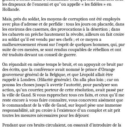
les drapeaux de l’ennemi et qu’’on appelle « les fidèles » en
Hollande.
Mais, près du soldat, les moyens de corruption ont été employés
avec plus d’adresse et de perfidie : tous les jours on placarde, dans
les environs des casernes, des provocations à la désertion ; dans
les cabarets on prêche hautement la révolte, ailleurs on fait croire
au soldat qu’il est vendu par ses chefs ; et ce moyen a
malheureusement réussi sur l’esprit de quelques hommes, qui, par
suite de ces menées, se sont rendus coupables de rébellion et ont
été traduits devant un conseil de guerre.
On répandait en même temps le bruit, et on appuyait ce bruit par
des écrits, que la conférence avait nommé le prince d’Orange
gouverneur général de la Belgique, et que Léopold allait être
rappelé à Londres. (Hilarité générale). On alla plus loin ; car on
poussa les choses jusqu’à avertir l’autorité, pour paralyser son
action, qu’un courrier, porteur de cette résolution, avait passé par
la ville de Gand. Si vous rapprochez tous ces faits, et ceux qu’il me
reste encore à vous faire connaître, vous concevrez aisément que
le commandant de la ville de Gand, sur lequel pèse une immense
responsabilité, ait pu croire à l’existence d’un complot et ait prit
toutes les mesures nécessaires pour les déjouer.
Pendant que ces bruits circulaient, on essayait d’introduire de la