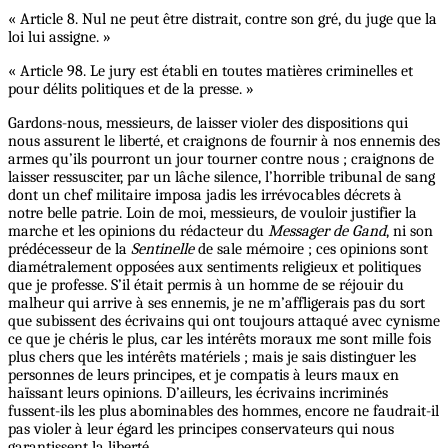
« Article 8. Nul ne peut être distrait, contre son gré, du juge que la
loi lui assigne. »
« Article 98. Le jury est établi en toutes matières criminelles et
pour délits politiques et de la presse. »
Gardons-nous, messieurs, de laisser violer des dispositions qui
nous assurent le liberté, et craignons de fournir à nos ennemis des
armes qu’ils pourront un jour tourner contre nous ; craignons de
laisser ressusciter, par un lâche silence, l’horrible tribunal de sang
dont un chef militaire imposa jadis les irrévocables décrets à
notre belle patrie. Loin de moi, messieurs, de vouloir justifier la
marche et les opinions du rédacteur du
Messager de Gand
, ni son
prédécesseur de la
Sentinelle
de sale mémoire ; ces opinions sont
diamétralement opposées aux sentiments religieux et politiques
que je professe. S’il était permis à un homme de se réjouir du
malheur qui arrive à ses ennemis, je ne m’affligerais pas du sort
que subissent des écrivains qui ont toujours attaqué avec cynisme
ce que je chéris le plus, car les intérêts moraux me sont mille fois
plus chers que les intérêts matériels ;
mais
je sais distinguer les
personnes de leurs principes, et je compatis à leurs maux en
haïssant leurs opinions. D’ailleurs, les écrivains incriminés
fussent-ils les plus abominables des hommes, encore ne faudrait-il
pas violer à leur égard les principes conservateurs qui nous
garantissent la liberté.