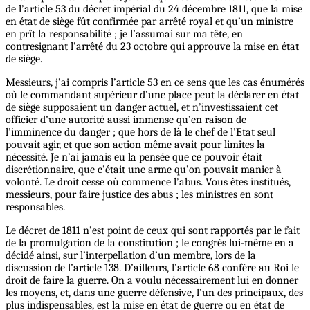
de l’article 53 du décret impérial du 24 décembre 1811, que la mise
en état de siège fût confirmée par arrêté royal et qu’un ministre
en prît la responsabilité ; je l’assumai sur ma tête, en
contresignant l’arrêté du 23 octobre qui approuve la mise en état
de siège.
Messieurs, j’ai compris l’article 53 en ce sens que les cas énumérés
où le commandant supérieur d’une place peut la déclarer en état
de siège supposaient un danger actuel, et n’investissaient cet
officier d’une autorité aussi immense qu’en raison de
l’imminence du danger ; que hors de là le chef de l’Etat seul
pouvait agir, et que son action même avait pour limites la
nécessité. Je n’ai jamais eu la pensée que ce pouvoir était
discrétionnaire, que c’était une arme qu’on pouvait manier à
volonté. Le droit cesse où commence l’abus. Vous êtes institués,
messieurs, pour faire justice des abus ; les ministres en sont
responsables.
Le décret de 1811 n’est point de ceux qui sont rapportés par le fait
de la promulgation de la constitution ; le congrès lui-même en a
décidé ainsi, sur l’interpellation d’un membre, lors de la
discussion de l’article 138. D’ailleurs, l’article 68 confère au Roi le
droit de faire la guerre. On a voulu nécessairement lui en donner
les moyens, et, dans une guerre défensive, l’un des principaux, des
plus indispensables, est la mise en état de guerre ou en état de