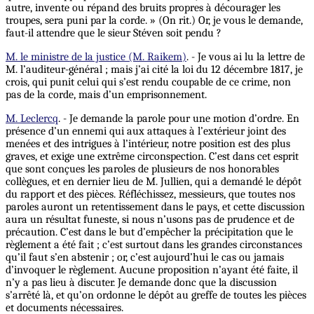
autre, invente ou répand des bruits propres à décourager les
troupes, sera puni par la corde. » (On rit.) Or, je vous le demande,
faut-il attendre que le sieur Stéven soit pendu ?
M. le ministre de la justice (M. Raikem)
. - Je vous ai lu la lettre de
M. l’auditeur-général ; mais j’ai cité la loi du 12 décembre 1817, je
crois, qui punit celui qui s’est rendu coupable de ce crime, non
pas de la corde, mais d’un emprisonnement.
M. Leclercq
. - Je demande la parole pour une motion d’ordre. En
présence d’un ennemi qui aux attaques à l’extérieur joint des
menées et des intrigues à l’intérieur, notre position est des plus
graves, et exige une extrême circonspection. C’est dans cet esprit
que sont conçues les paroles de plusieurs de nos honorables
collègues, et en dernier lieu de M. Jullien, qui a demandé le dépôt
du rapport et des pièces. Réfléchissez, messieurs, que toutes nos
paroles auront un retentissement dans le pays, et cette discussion
aura un résultat funeste, si nous n’usons pas de prudence et de
précaution. C’est dans le but d’empêcher la précipitation que le
règlement a été fait ; c’est surtout dans les grandes circonstances
qu’il faut s’en abstenir ; or, c’est aujourd’hui le cas ou jamais
d’invoquer le règlement.
Aucune
proposition n’ayant été faite, il
n’y a pas lieu à discuter. Je demande donc que la discussion
s’arrêté là, et qu’on ordonne le dépôt au greffe de toutes les pièces
et documents nécessaires.