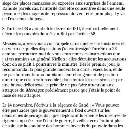
siège des places menacées ou exposées aux surprises de l’ennemi.
Dans de pareils cas, l’autorité doit être concentrée dans une seule
personne ; les moyens de répression doivent être prompts ; il y va
de l’existence du pays.
Si l’article 138 avait aboli le décret de 1811, il eût virtuellement
détruit les pouvoirs donnés au Roi par l’article 68.
Messieurs, après vous avoir rappelé dans quelles circonstances et
en vertu de quelles dispositions j’ai contresigné l’arrêté du 23
octobre, permettez-moi de vous entretenir des instructions que
j’ai transmises au général Niellon ; elles détruisent les accusations
dont on se plaît à poursuivre le ministre. Dès le premier jour, je
recommandai la plus grande modération dans l’exécution, et de
ne pas faire sentir aux habitants leur changement de position
autant que cela serait possible ; dans toutes les occasions, et par
une fausse délicatesse, je priai de ne pas faire attention aux
attaques du
Messager
, précisément parce que j’étais le point de
mise de ses attaques.
Le 14 novembre, j’écrivis à la régence de Gand : « Vous pouvez
être persuadés que le gouvernement a l’œil ouvert sur les
démarches de ses agents ; que, déplorant lui-même les mesures de
rigueur imposées par l’état de guerre, il veille avec d’autant plus
de soin sur la conduite des hommes investis du pouvoir dans les