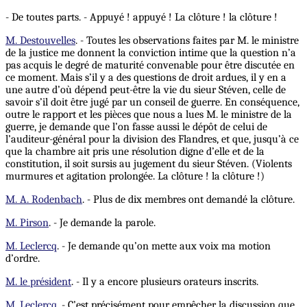
- De toutes parts. - Appuyé ! appuyé ! La clôture ! la clôture !
M. Destouvelles
. - Toutes les observations faites par M. le ministre
de la justice me donnent la conviction intime que la question n’a
pas acquis le degré de maturité convenable pour être discutée en
ce moment. Mais s’il y a des questions de droit ardues, il y en a
une autre d’où dépend peut-être la vie du sieur Stéven, celle de
savoir s’il doit être jugé par un conseil de guerre.
En
conséquence,
outre le rapport et les pièces que nous a lues M. le ministre de la
guerre, je demande que l’on fasse aussi le dépôt de celui de
l’auditeur-général pour la division des Flandres, et que, jusqu’à ce
que la chambre ait pris une résolution digne d’elle et de la
constitution, il soit sursis au jugement du sieur Stéven. (Violents
murmures et agitation prolongée. La clôture ! la clôture !)
M. A. Rodenbach
. - Plus de dix membres ont demandé la clôture.
M. Pirson
. - Je demande la parole.
M. Leclercq
. - Je demande qu’on mette aux voix ma motion
d’ordre.
M. le président
. - Il y a encore plusieurs orateurs inscrits.
M. Leclercq
. - C’est précisément pour empêcher la discussion que