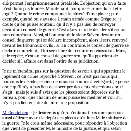
elle permet l’emprisonnement préalable. L’objection qu’on a faite
n’est donc pas fondée. Maintenant, par qui ce crime doit-il être
jugé ? Quand le crime compromet la sûreté d’une place ; par
exemple, quand on s’avance à main armée comme Grégoire, je
doute qu’on puisse soutenir qu’il n’y a pas lieu de renvoyer
devant un conseil de guerre. C’est alors à lui de décider s’il est ou
non compétent. Ainsi, si l’on traduit le sieur Stéven devant un
conseil de guerre qui se déclare incompétent, alors il sera renvoyé
devant les tribunaux civils ; si, au contraire, le conseil de guerre se
déclare compétent, il lui sera libre de recourir en cassation. Mais,
je le répète, c’est au conseil de guerre seul qu’il appartient de
décider si l’affaire est dans l’ordre de sa juridiction.
Je ne m’étendrai pas sur la question de savoir à qui appartient le
jugement du crime reproché à Stéven ; ce n’est pas nous qui
pouvons le décider, et rien ne nous est soumis à cet égard.
Je
pense
donc qu’il n’y a pas lieu de s’occuper des deux objections dont il
s’agit ; mais je suis d’avis que les pièces soient déposées sur le
bureau, pour que chacun de nous puisse les méditer et voir s’il
n’y a pas lieu ensuite de faire une proposition.
M. Gendebien
. - Je désirerais qu’on n’entamât pas une question
aussi délicate avant le dépôt des pièces qu’a lues M. le ministre de
la guerre. Je le crois même nécessaire, pour répondre à l’objection
que vient de présenter M. le ministre de la justice, et qui, selon