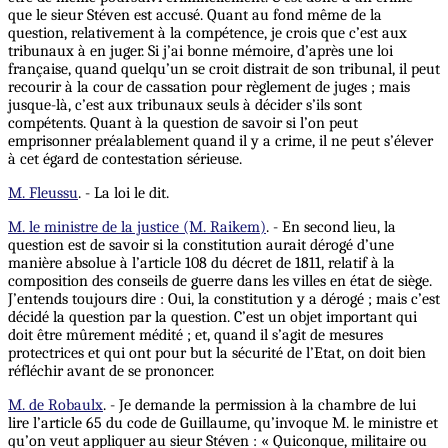
que le sieur Stéven est accusé. Quant au fond même de la
question, relativement à la compétence, je crois que c’est aux
tribunaux à en juger. Si j’ai bonne mémoire, d’après une loi
française, quand quelqu’un se croit distrait de son tribunal, il peut
recourir à la cour de cassation pour règlement de juges ; mais
jusque-là, c’est aux tribunaux seuls à décider s’ils sont
compétents. Quant à la question de savoir si l’on peut
emprisonner préalablement quand il y a crime, il ne peut s’élever
à cet égard de contestation sérieuse.
M. Fleussu
. - La loi le dit.
M. le ministre de la justice (M. Raikem)
. - En second lieu, la
question est de savoir si la constitution aurait dérogé d’une
manière absolue à l’article 108 du décret de 1811, relatif à la
composition des conseils de guerre dans les villes en état de siège.
J’entends toujours dire : Oui, la constitution y a dérogé ;
mais
c’est
décidé la question par la question. C’est un objet important qui
doit être mûrement médité ; et, quand il s’agit de mesures
protectrices et qui ont pour but la sécurité de l’Etat, on doit bien
réfléchir avant de se prononcer.
M. de Robaulx
. - Je demande la permission à la chambre de lui
lire l’article 65 du code de Guillaume, qu’invoque M. le ministre et
qu’on veut appliquer au sieur Stéven : « Quiconque, militaire ou