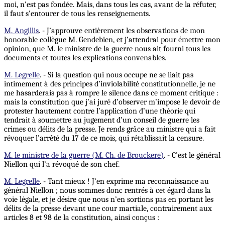
moi, n’est pas fondée. Mais, dans tous les cas, avant de la réfuter,
il faut s’entourer de tous les renseignements.
M. Angillis
. - J’approuve entièrement les observations de mon
honorable collègue M. Gendebien, et j’attendrai pour émettre mon
opinion, que M. le ministre de la guerre nous ait fourni tous les
documents et toutes les explications convenables.
M. Legrelle
. - Si la question qui nous occupe ne se liait pas
intimement à des principes d’inviolabilité constitutionnelle, je ne
me hasarderais pas à rompre le silence dans ce moment critique :
mais
la constitution que j’ai juré d’observer m’impose le devoir de
protester hautement contre l’application d’une théorie qui
tendrait à soumettre au jugement d’un conseil de guerre les
crimes ou délits de la presse. Je rends grâce au ministre qui a fait
révoquer l’arrêté du 17 de ce mois, qui rétablissait la censure.
M. le ministre de la guerre (M. Ch. de Brouckere)
. - C’est le général
Niellon qui l’a révoqué de son chef.
M. Legrelle
. - Tant mieux ! J’en exprime ma reconnaissance au
général Niellon ; nous sommes donc rentrés à cet égard dans la
voie légale, et je désire que nous n’en sortions pas en portant les
délits de la presse devant une cour martiale, contrairement aux
articles 8 et 98 de la constitution, ainsi conçus :