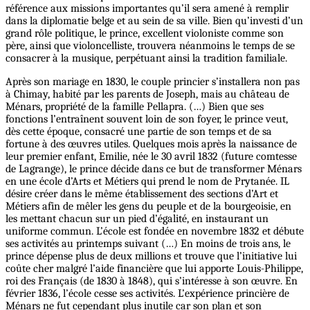
référence aux missions importantes qu’il sera amené à remplir
dans la diplomatie belge et au sein de sa ville. Bien qu’investi d’un
grand rôle politique, le prince, excellent violoniste comme son
père, ainsi que violoncelliste, trouvera néanmoins le temps de se
consacrer à la musique, perpétuant ainsi la tradition familiale.
Après son mariage en 1830, le couple princier s’installera non pas
à Chimay, habité par les parents de Joseph, mais au château de
Ménars, propriété de la famille Pellapra. (…) Bien que ses
fonctions l’entraînent souvent loin de son foyer, le prince veut,
dès cette époque, consacré une partie de son temps et de sa
fortune à des œuvres utiles. Quelques mois après la naissance de
leur premier enfant, Emilie, née le 30 avril 1832 (future comtesse
de Lagrange), le prince décide dans ce but de transformer Ménars
en une école d’Arts et Métiers qui prend le nom de Prytanée. IL
désire créer dans le même établissement des sections d’Art et
Métiers afin de mêler les gens du peuple et de la bourgeoisie, en
les mettant chacun sur un pied d’égalité, en instaurant un
uniforme commun. L’école est fondée en novembre 1832 et débute
ses activités au printemps suivant (…) En moins de trois ans, le
prince dépense plus de deux millions et trouve que l’initiative lui
coûte cher malgré l’aide financière que lui apporte Louis-Philippe,
roi des Français (de 1830 à 1848), qui s’intéresse à son œuvre. En
février 1836, l’école cesse ses activités. L’expérience princière de
Ménars ne fut cependant plus inutile car son plan et son