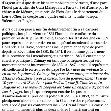
d’argent ainsi que deux biens immobiliers importants, d’une part
l’hôtel particulier du Quai Malaquais à Paris (…) et d’autre par le
château de Ménars, situé près de Blois, dans le département du
Loir-et-Cher. Le couple aura quatre enfants : Emilie, Joseph,
Valentine et Eugène.
Alors que son père a mis fin définitivement fin à sa carrière
politique, Joseph devient en 1831 l’homme de confiance du
premier roi de la jeune Belgique, Léopold 1er. Il est désigné en 1839
pour représenter ce dernier en tant qu’ambassadeur à la cour de
Hollande à La Haye, occupant ainsi le premier ce type de poste
depuis la Révolution de 1830. En 1841, il est nommé gouverneur
de la province du Luxembourg et à partir de 1843, il entame une
carrière politique à Chimay en tant que bourgmestre, qui sera
momentanément interrompue de 1846 à 1847, lorsqu’il représente
officiellement le roi auprès du pape Pie IX. (
note du webmaster :
en outre, le prince de Chimay fut proposé en tant que ministre des
Affaires étrangères après la dissolution du gouvernement Van de
Weyer, en avril 1846. Pour plus de détail, voir JJ. Thonissen, La
Belgique sous le règne de Léopold Ier, tome III, chapitre 36, note de
bas de page
). Joseph, qui occupera ensuite les postes
d’ambassadeur auprès de Napoléon III de 1854 à 1859, de ministre
plénipotentiaire et de membre de la Chambre des représentants,
sera appelé par ses contemporains « Le Grand Prince » à cause de
sa taille - il mesurait plus de deux mètres ! - mais surtout en