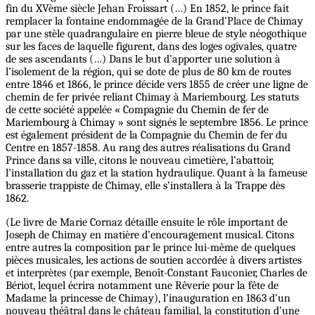
fin du XVème siècle Jehan Froissart (…) En 1852, le prince fait
remplacer la fontaine endommagée de la Grand’Place de Chimay
par une stèle quadrangulaire en pierre bleue de style néogothique
sur les faces de laquelle figurent, dans des loges ogivales, quatre
de ses ascendants (…) Dans le but d’apporter une solution à
l’isolement de la région, qui se dote de plus de 80 km de routes
entre 1846 et 1866, le prince décide vers 1855 de créer une ligne de
chemin de fer privée reliant Chimay à Mariembourg. Les statuts
de cette société appelée « Compagnie du Chemin de fer de
Mariembourg à Chimay » sont signés le septembre 1856. Le prince
est également président de la Compagnie du Chemin de fer du
Centre en 1857-1858. Au rang des autres réalisations du Grand
Prince dans sa ville, citons le nouveau cimetière, l’abattoir,
l’installation du gaz et la station hydraulique. Quant à la fameuse
brasserie trappiste de Chimay, elle s’installera à la Trappe dès
1862.
(Le livre de Marie Cornaz détaille ensuite le rôle important de
Joseph de Chimay en matière d’encouragement musical. Citons
entre autres la composition par le prince lui-même de quelques
pièces musicales, les actions de soutien accordée à divers artistes
et interprètes (par exemple, Benoît-Constant Fauconier, Charles de
Bériot, lequel écrira notamment une Rêverie pour la fête de
Madame la princesse de Chimay), l’inauguration en 1863 d’un
nouveau théâtral dans le château familial, la constitution d’une