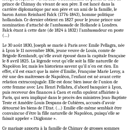
prince de Chimay du vivant de son père. Il est lancé dans la
carrière diplomatique par son père et un ami de la famille, le
baron Anton Reinhard Falck (1776-1843), homme politique
hollandais. Ce dernier obtient en 1827 pour le jeune prince une
nomination d’attaché de l’ambassade de Hollande à Londres.
Falck étant à cette date (de 1824 à 1832) l’ambassadeur en poste
(…)
Le 30 août 1830, Joseph se marie à Paris avec Emile Pellagra, née
à Lyon le 11 novembre 1806, jeune veuve de Louis, comte de
Brigode-Kemlandt, qu’elle avait épousé dans la capitale française
le 8 avril 1825. La légende veut qu’elle soit la fille naturelle de
Napoléon Ier, mais les historiens savent qu’il n’en est rien. En
effet, s’il est exact que la mère d’Emilie, Françoise Marie Leroy, a
été une des maîtresses de Napoléon, l’enfant est né avant cette
relation extraconjugale. Elle est donc bien issue de l’union de
cette femme avec Leu Henri Pellabra, d’abord banquier à Lyon,
puis receveur des finances à Caen et enfin opulent affairiste à
Paris, qui sera impliqué dans le procès des ministres Jean-Baptiste
Teste et Amédée-Louis Despans de Cubières, accusés d’avoir
détourné les biens de l’Etat. (…) Emilie elle-même semblait être
convaincue d’être la fille naturelle de Napoléon, puisqu’elle se
faisait appeler « l’Aiglonne ».
Ce mariage apporta à la famille de Chimay de grosses sommes