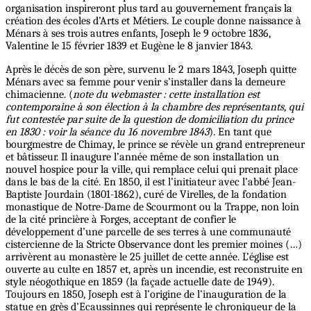
organisation inspireront plus tard au gouvernement français la
création des écoles d’Arts et Métiers. Le couple donne naissance à
Ménars à ses trois autres enfants, Joseph le 9 octobre 1836,
Valentine le 15 février 1839 et Eugène le 8 janvier 1843.
Après le décès de son père, survenu le 2 mars 1843, Joseph quitte
Ménars avec sa femme pour venir s’installer dans la demeure
chimacienne. (
note du webmaster : cette installation est
contemporaine à son élection à la chambre des représentants, qui
fut contestée par suite de la question de domiciliation du prince
en 1830 : voir la séance du 16 novembre 1843
). En tant que
bourgmestre de Chimay, le prince se révèle un grand entrepreneur
et bâtisseur. Il inaugure l’année même de son installation un
nouvel hospice pour la ville, qui remplace celui qui prenait place
dans le bas de la cité. En 1850, il est l’initiateur avec l’abbé Jean-
Baptiste Jourdain (1801-1862), curé de Virelles, de la fondation
monastique de Notre-Dame de Scourmont ou la Trappe, non loin
de la cité princière à Forges, acceptant de confier le
développement d’une parcelle de ses terres à une communauté
cistercienne de la Stricte Observance dont les premier moines (…)
arrivèrent au monastère le 25 juillet de cette année. L’église est
ouverte au culte en 1857 et, après un incendie, est reconstruite en
style néogothique en 1859 (la façade actuelle date de 1949).
Toujours en 1850, Joseph est à l’origine de l’inauguration de la
statue en grès d’Ecaussinnes qui représente le chroniqueur de la