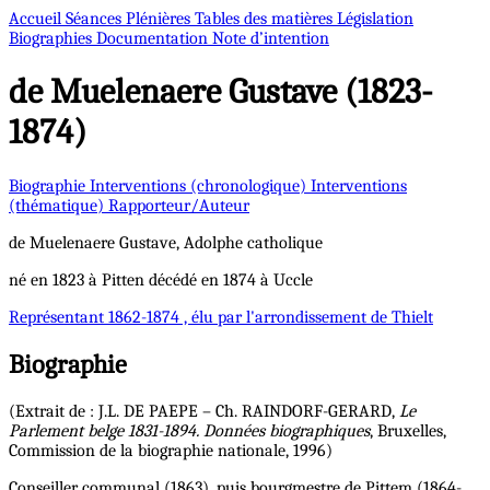
Accueil
Séances Plénières
Tables des matières
Législation
Biographies
Documentation
Note d’intention
de Muelenaere
Gustave (1823-
1874)
Biographie
Interventions (chronologique)
Interventions
(thématique)
Rapporteur/Auteur
de Muelenaere
Gustave, Adolphe
catholique
né en 1823 à Pitten décédé en 1874 à Uccle
Représentant
1862-1874 , élu par l'arrondissement de Thielt
Biographie
(Extrait de : J.L. DE PAEPE – Ch. RAINDORF-GERARD,
Le
Parlement belge 1831-1894. Données biographiques
, Bruxelles,
Commission de la biographie nationale, 1996)
Conseiller communal (1863), puis bourgmestre de Pittem (1864-