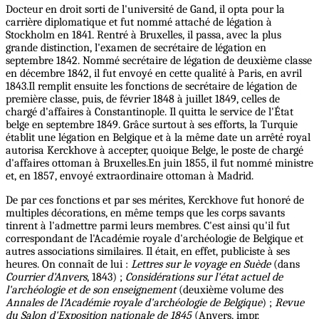
Docteur en droit sorti de l'université de Gand, il opta pour la
carrière diplomatique et fut nommé attaché de légation à
Stockholm en 1841. Rentré à Bruxelles, il passa, avec la plus
grande distinction, l'examen de secrétaire de légation en
septembre 1842. Nommé secrétaire de légation de deuxième classe
en décembre 1842, il fut envoyé en cette qualité à Paris, en avril
1843.Il remplit ensuite les fonctions de secrétaire de légation de
première classe, puis, de février 1848 à juillet 1849, celles de
chargé d'affaires à Constantinople. Il quitta le service de l'État
belge en septembre 1849. Grâce surtout à ses efforts, la Turquie
établit une légation en Belgique et à la même date un arrêté royal
autorisa Kerckhove à accepter, quoique Belge, le poste de chargé
d'affaires ottoman à Bruxelles.En juin 1855, il fut nommé ministre
et, en 1857, envoyé extraordinaire ottoman à Madrid.
De par ces fonctions et par ses mérites, Kerckhove fut honoré de
multiples décorations, en même temps que les corps savants
tinrent à l'admettre parmi leurs membres. C'est ainsi qu'il fut
correspondant de l'Académie royale d'archéologie de Belgique et
autres associations similaires. Il était, en effet, publiciste à ses
heures. On connaît de lui :
Lettres sur le voyage en Suède
(dans
Courrier d'Anvers
, 1843) ;
Considérations sur l'état actuel de
l'archéologie et de son enseignement
(deuxième volume des
Annales de l'Académie royale d'archéologie de Belgique
) ;
Revue
du Salon d'Exposition nationale de 1845
(Anvers, impr.