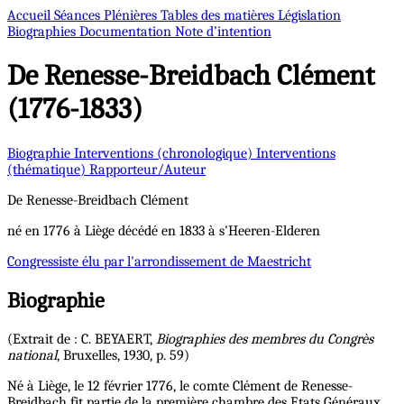
Accueil
Séances Plénières
Tables des matières
Législation
Biographies
Documentation
Note d’intention
De Renesse-Breidbach
Clément
(1776-1833)
Biographie
Interventions (chronologique)
Interventions
(thématique)
Rapporteur/Auteur
De Renesse-Breidbach
Clément
né en 1776 à Liège décédé en 1833 à s'Heeren-Elderen
Congressiste
élu par l'arrondissement de Maestricht
Biographie
(Extrait de : C. BEYAERT,
Biographies des membres du Congrès
national
, Bruxelles, 1930, p. 59)
Né à Liège, le 12 février 1776, le comte Clément de Renesse-
Breidbach fit partie de la première chambre des Etats Généraux.