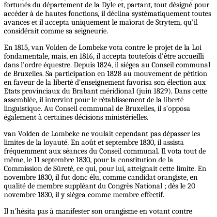
fortunés du département de la Dyle et, partant, tout désigné pour
accéder à de hautes fonctions, il déclina systématiquement toutes
avances et il accepta uniquement le maïorat de Strytem, qu'il
considérait comme sa seigneurie.
En 1815, van Volden de Lombeke vota contre le projet de la Loi
fondamentale, mais, en 1816, il accepta toutefois d'être accueilli
dans l'ordre équestre. Depuis 1824, il siégea au Conseil communal
de Bruxelles. Sa participation en 1828 au mouvement de pétition
en faveur de la liberté d'enseignement favorisa son élection aux
Etats provinciaux du Brabant méridional (juin 1829). Dans cette
assemblée, il intervint pour le rétablissement de la liberté
linguistique. Au Conseil communal de Bruxelles, il s'opposa
également à certaines décisions ministérielles.
van Volden de Lombeke ne voulait cependant pas dépasser les
limites de la loyauté. En août et septembre 1830, il assista
fréquemment aux séances du Conseil communal. Il vota tout de
même, le 11 septembre 1830, pour la constitution de la
Commission de Sûreté, ce qui, pour lui, atteignait cette limite. En
novembre 1830, il fut donc élu, comme candidat orangiste, en
qualité de membre suppléant du Congrès National ; dès le 20
novembre 1830, il y siégea comme membre effectif.
Il n'hésita pas à manifester son orangisme en votant contre