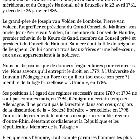
méridional et du Congrès National, né à Bruxelles le 22 avril 1761,
y décédé le 26 janvier 1836.
Le grand-père de Joseph van Volden de Lombeke, Pierre van
Volden, fut greffier et président du Grand Conseil de Malines ; son
oncle, Jean-Pierre van Volden, fut membre du Conseil de Flandre,
premier échevin de la Keure de Gand, membre du Conseil privé et
président du Conseil de Hainaut. Sa mère était la fille du seigneur
de Beughem. On lui connaît trois beaux-frères et une belle-sœur ;
eux aussi appartenaient à la noblesse.
Nous ne disposons que de données fragmentaires pour retracer sa
vie. Nous savons qu'il entreprit le droit, en 1779, à l'Université de
Louvain (Pédagogie du Porc) et qu'il fut (ou est-ce son père ?)
membre de la loge bruxelloise « L'Union », en 1786.
Ses positions à l'égard des régimes successifs entre 1789 et 1794 ne
sont pas connues mais, en 1794, il émigra un certain temps en
Allemagne. Il ne portait pas le Directoire dans son cœur, car, lors
de la dissolution de la « Société littéraire » bruxelloise en 1798,
l'autorité départementale note à son sujet : « ex-noble, revenu
d'outre-Rhin, détestant cordialement la République et les
républicains. Membre de la Tabagie ».
Bien que sous l'Empire, il ait compté parmi les hommes les plus