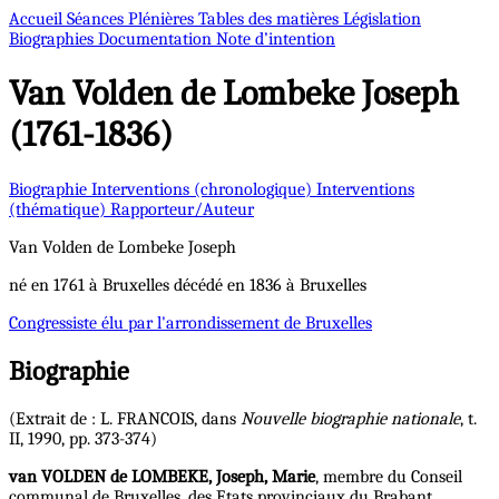
Accueil
Séances Plénières
Tables des matières
Législation
Biographies
Documentation
Note d’intention
Van Volden de Lombeke
Joseph
(1761-1836)
Biographie
Interventions (chronologique)
Interventions
(thématique)
Rapporteur/Auteur
Van Volden de Lombeke
Joseph
né en 1761 à Bruxelles décédé en 1836 à Bruxelles
Congressiste
élu par l'arrondissement de Bruxelles
Biographie
(Extrait de : L. FRANCOIS, dans
Nouvelle biographie nationale
, t.
II, 1990, pp. 373-374)
van VOLDEN de LOMBEKE, Joseph, Marie
, membre du Conseil
communal de Bruxelles, des Etats provinciaux du Brabant