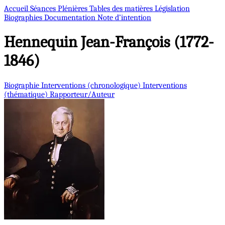
Accueil
Séances Plénières
Tables des matières
Législation
Biographies
Documentation
Note d’intention
Hennequin
Jean-François (1772-
1846)
Biographie
Interventions (chronologique)
Interventions
(thématique)
Rapporteur/Auteur