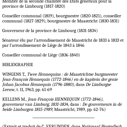
Membre de la seconde chambre des Etats généraux pour la
province de Limbourg (1817-1820)
Conseiller communal (1819), bourgmestre (1820-1821), conseiller
communal (1827-1829), bourgmestre de Maastricht (1830-1831)
Gouverneur de la province de Limbourg (1831-1834)
Sénateur élu par l’arrondissement de Maastricht de 1833 à 1833 et
par l’arrondissement de Liège de 1843 à 1846
Conseiller communal de Liège (1836-1840)
BIBLIOGRAPHIE
WINGENS T.,
Twee Hennequins : de Maastrichtse burgmeester
Jean-François Hennequin (1772-1846) en de kapitein der genie
Johan Jacobus Hennequin (1796-1880)
, dans
De Limburgse
Leeuw
, t. 11, 1963, pp. 61-69
KELLENS M.,
Jean-François HENNEQUIN (1772-1846),
gouverneur van Limburg, 1831-1834
, dans :
De gouverneurs in de
beide Limburgen 1815-1989
, Maastricht, 1989, pp. 62-76)
(Extrait et traduit de C. VERLINDEN, dans
Nationaal Biografisch