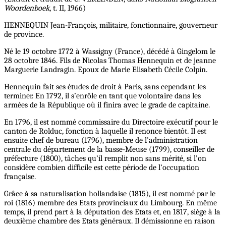
Woordenboek
, t. II, 1966)
HENNEQUIN Jean-François, militaire, fonctionnaire, gouverneur
de province.
Né le 19 octobre 1772 à Wassigny (France), décédé à Gingelom le
28 octobre 1846. Fils de Nicolas Thomas Hennequin et de jeanne
Marguerie Landragin. Epoux de Marie Elisabeth Cécile Colpin.
Hennequin fait ses études de droit à Paris, sans cependant les
terminer. En 1792, il s’enrôle en tant que volontaire dans les
armées de la République où il finira avec le grade de capitaine.
En 1796, il est nommé commissaire du Directoire exécutif pour le
canton de Rolduc, fonction à laquelle il renonce bientôt. Il est
ensuite chef de bureau (1796), membre de l’administration
centrale du département de la basse-Meuse (1799), conseiller de
préfecture (1800), tâches qu’il remplit non sans mérité, si l’on
considère combien difficile est cette période de l’occupation
française.
Grâce à sa naturalisation hollandaise (1815), il est nommé par le
roi (1816) membre des Etats provinciaux du Limbourg. En même
temps, il prend part à la députation des Etats et, en 1817, siège à la
deuxième chambre des Etats généraux. Il démissionne en raison