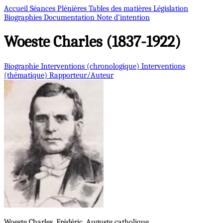
Accueil
Séances Plénières
Tables des matières
Législation
Biographies
Documentation
Note d’intention
Woeste
Charles (1837-1922)
Biographie
Interventions (chronologique)
Interventions
(thématique)
Rapporteur/Auteur
Woeste
Charles, Frédéric, Auguste
catholique