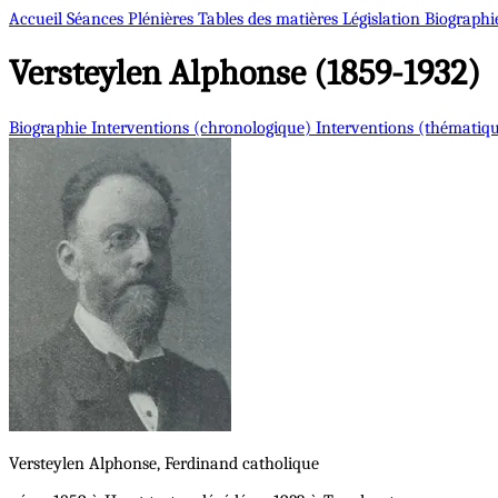
Accueil
Séances Plénières
Tables des matières
Législation
Biographi
Versteylen
Alphonse (1859-1932)
Biographie
Interventions (chronologique)
Interventions (thématiq
Versteylen
Alphonse, Ferdinand
catholique