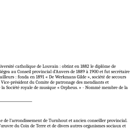
versité catholique de Louvain : obtint en 1882 le diplôme de
iégea au Conseil provincial d'Anvers de 1889 à 1900 et fut secrétaire
vailleurs : fonda en 1891 « De Werkmans Gilde », société de secours
. - Vice-président du Comite de patronage des mendiants et
t de la Société royale de musique « Orpheus. » - Nommé membre de la
e de l'arrondissement de Turnhout et ancien conseiller provincial.
l’œuvre du Coin de Terre et de divers autres organismes sociaux et