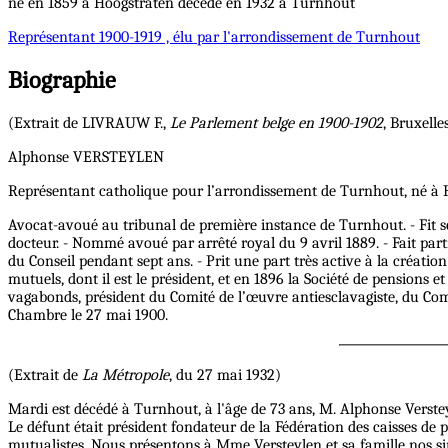
né en 1859 à Hoogstraten décédé en 1932 à Turnhout
Représentant
1900-1919 , élu par l'arrondissement de Turnhout
Biographie
(Extrait de LIVRAUW F.,
Le Parlement belge en 1900-1902
, Bruxelles
Alphonse VERSTEYLEN
Représentant catholique pour l’arrondissement de Turnhout, né à H
Avocat-avoué au tribunal de première instance de Turnhout. - Fit s
docteur. - Nommé avoué par arrêté royal du 9 avril 1889. - Fait part
du Conseil pendant sept ans. - Prit une part très active à la créati
mutuels, dont il est le président, et en 1896 la Société de pensions
vagabonds, président du Comité de l’œuvre antiesclavagiste, du Comi
Chambre le 27 mai 1900.
(Extrait de
La Métropole
, du 27 mai 1932)
Mardi est décédé à Turnhout, à l'âge de 73 ans, M. Alphonse Verste
Le défunt était président fondateur de la Fédération des caisses de
mutualistes. Nous présentons à Mme Versteylen et sa famille nos s