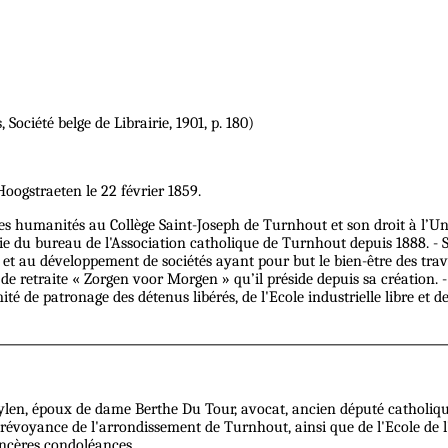
, Société belge de Librairie, 1901, p. 180)
oogstraeten le 22 février 1859.
es humanités au Collège Saint-Joseph de Turnhout et son droit à l’Uni
ie du bureau de l'Association catholique de Turnhout depuis 1888. - S
on et au développement de sociétés ayant pour but le bien-être des tra
 et de retraite « Zorgen voor Morgen » qu’il préside depuis sa création
té de patronage des détenus libérés, de l'Ecole industrielle libre e
ylen, époux de dame Berthe Du Tour, avocat, ancien député catholiqu
 prévoyance de l'arrondissement de Turnhout, ainsi que de l'Ecole de 
incères condoléances.