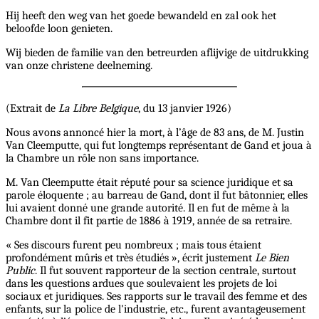
Hij heeft den weg van het goede bewandeld en zal ook het
beloofde loon genieten.
Wij bieden de familie van den betreurden aflijvige de uitdrukking
van onze christene deelneming.
(Extrait de
La Libre Belgique
, du 13 janvier 1926)
Nous avons annoncé hier la mort, à l’âge de 83 ans, de M. Justin
Van Cleemputte, qui fut longtemps représentant de Gand et joua à
la Chambre un rôle non sans importance.
M. Van Cleemputte était réputé pour sa science juridique et sa
parole éloquente ; au barreau de Gand, dont il fut bâtonnier, elles
lui avaient donné une grande autorité. Il en fut de même à la
Chambre dont il fit partie de 1886 à 1919, année de sa retraire.
« Ses discours furent peu nombreux ; mais tous étaient
profondément mûris et très étudiés », écrit justement
Le Bien
Public
. Il fut souvent rapporteur de la section centrale, surtout
dans les questions ardues que soulevaient les projets de loi
sociaux et juridiques. Ses rapports sur le travail des femme et des
enfants, sur la police de l'industrie, etc., furent avantageusement