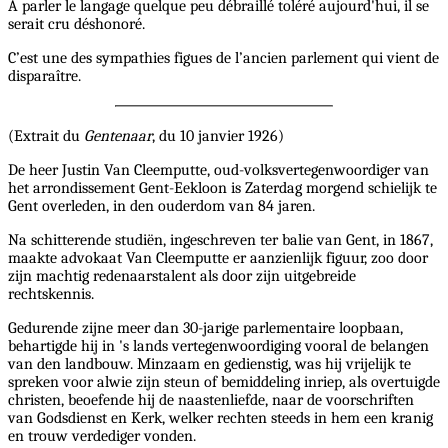
A parler le langage quelque peu débraillé toléré aujourd'hui, il se
serait cru déshonoré.
C’est une des sympathies figues de l’ancien parlement qui vient de
disparaître.
(Extrait du
Gentenaar
, du 10 janvier 1926)
De heer Justin Van Cleemputte, oud-volksvertegenwoordiger van
het arrondissement Gent-Eekloon is Zaterdag morgend schielijk te
Gent overleden, in den ouderdom van 84 jaren.
Na schitterende studiën, ingeschreven ter balie van Gent, in 1867,
maakte advokaat Van Cleemputte er aanzienlijk figuur, zoo door
zijn machtig redenaarstalent als door zijn uitgebreide
rechtskennis.
Gedurende zijne meer dan 30-jarige parlementaire loopbaan,
behartigde hij in 's lands vertegenwoordiging vooral de belangen
van den landbouw. Minzaam en gedienstig, was hij vrijelijk te
spreken voor alwie zijn steun of bemiddeling inriep, als overtuigde
christen, beoefende hij de naastenliefde, naar de voorschriften
van Godsdienst en Kerk, welker rechten steeds in hem een kranig
en trouw verdediger vonden.