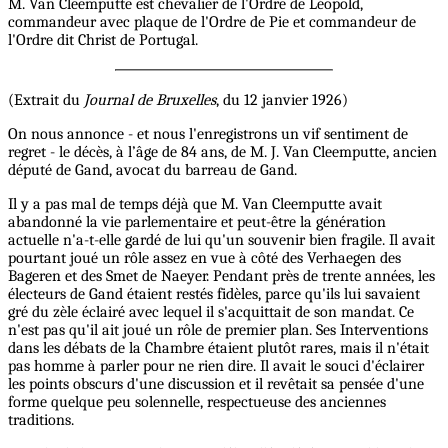
M. Van Cleemputte est chevalier de l'Ordre de Léopold,
commandeur avec plaque de l'Ordre de Pie et commandeur de
l'Ordre dit Christ de Portugal.
(Extrait du
Journal de Bruxelles
, du 12 janvier 1926)
On nous annonce - et nous l'enregistrons un vif sentiment de
regret - le décès, à l’âge de 84 ans, de M. J. Van Cleemputte, ancien
député de Gand, avocat du barreau de Gand.
Il y a pas mal de temps déjà que M. Van Cleemputte avait
abandonné la vie parlementaire et peut-être la génération
actuelle n'a-t-elle gardé de lui qu'un souvenir bien fragile. Il avait
pourtant joué un rôle assez en vue à côté des Verhaegen des
Bageren et des Smet de Naeyer. Pendant près de trente années, les
électeurs de Gand étaient restés fidèles, parce qu'ils lui savaient
gré du zèle éclairé avec lequel il s'acquittait de son mandat. Ce
n'est pas qu'il ait joué un rôle de premier plan. Ses Interventions
dans les débats de la Chambre étaient plutôt rares, mais il n'était
pas homme à parler pour ne rien dire. Il avait le souci d'éclairer
les points obscurs d'une discussion et il revêtait sa pensée d'une
forme quelque peu solennelle, respectueuse des anciennes
traditions.