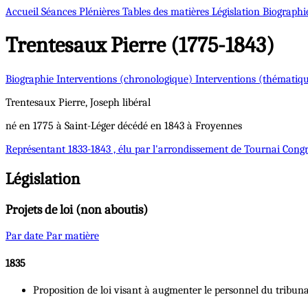
Accueil
Séances Plénières
Tables des matières
Législation
Biographi
Trentesaux
Pierre (1775-1843)
Biographie
Interventions (chronologique)
Interventions (thématiq
Trentesaux
Pierre, Joseph
libéral
né en 1775 à Saint-Léger décédé en 1843 à Froyennes
Représentant
1833-1843 , élu par l'arrondissement de Tournai
Congr
Législation
Projets de loi (non aboutis)
Par date
Par matière
1835
Proposition de loi visant à augmenter le personnel du tribun