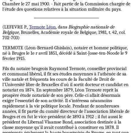
Chambre le 27 mai 1900. - Fait partie de la Commission chargée de
l'étude des questions relatives à la situation militaire du pays.
(LEFEVRE P.,
Termote Léon
, dans
Biographie nationale de
Belgique
, Bruxelles, Académie royale de Belgique, 1981, t. 42, col.
702-703)
TERMOTE (Léon-Bernard-Ghislain), notaire et homme politique,
né à Bruges le 1e r avril 1851, décédé à Saint-Josse-ten-Noode le 9
février 1915.
Fils du notaire brugeois Raymond Termote, conseiller provincial
et communal libéral, il fit ses études moyennes à l'athénée de sa
ville natale et fréquenta les cours de la Faculté de Droit de
l'Université libre de Bruxelles d'où il sortit docteur et candidat en
notariat en 1874. En septembre 1879, Léon Termote reprit la
prospère étude notariale de son père. Celle-ci allait désormais
exiger l'essentiel de son activité. Il s'intéressa néanmoins
rapidement à la vie politique locale. Pendant de nombreuses
années, il fit partie du comité directeur de l'association libérale de
Bruges et en fut le vice-président de 1893 à 1912 ; il fut aussi le
président du Liberaal Vlaamse Bond, association destinée à la
classe moyenne qu'il avait contribué à constituer en 1878. Il
représenta également la haute bourgeoisie de Bruges, en tant que