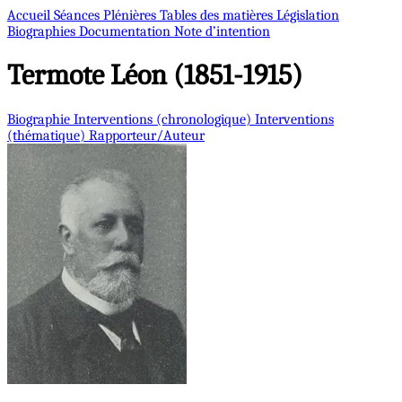
Accueil
Séances Plénières
Tables des matières
Législation
Biographies
Documentation
Note d’intention
Termote
Léon (1851-1915)
Biographie
Interventions (chronologique)
Interventions
(thématique)
Rapporteur/Auteur