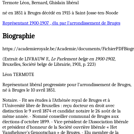
Termote
Léon, Bernard, Ghislain
libéral
né en 1851 à Bruges décédé en 1915 à Saint-Josse-ten-Noode
Représentant
1900-1907 , élu par l'arrondissement de Bruges
Biographie
https://academieroyale.be/Academie/documents/FichierPDFBiogr
(Extrait de LIVRAUW F.,
Le Parlement belge en 1900-1902
,
Bruxelles, Société belge de Librairie, 1901, p. 223)
Léon TERMOTE
Représentant libéral progressiste pour l’arrondissement de Bruges,
né à Bruges le 10 avril 1851.
Notaire. - Fit ses études à l'Athénée royal de Bruges et à
l'Université libre de Bruxelles : reçu docteur en droit avec
distinction le 9 avril 1874 et candidat notaire le 26 août de la
même année. - Nommé conseiller communal de Bruges aux
élections d'octobre 1899. - Vice-président de l'Association libérale
et président d'honneur de la Société ouvrière libérale « Het
Vangheluwe's Genootschap » de Bruges. - Elu membre de la