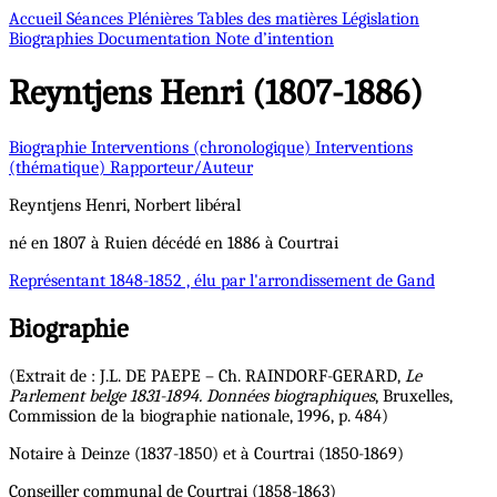
Accueil
Séances Plénières
Tables des matières
Législation
Biographies
Documentation
Note d’intention
Reyntjens
Henri (1807-1886)
Biographie
Interventions (chronologique)
Interventions
(thématique)
Rapporteur/Auteur
Reyntjens
Henri, Norbert
libéral
né en 1807 à Ruien décédé en 1886 à Courtrai
Représentant
1848-1852 , élu par l'arrondissement de Gand
Biographie
(Extrait de : J.L. DE PAEPE – Ch. RAINDORF-GERARD,
Le
Parlement belge 1831-1894. Données biographiques
, Bruxelles,
Commission de la biographie nationale, 1996, p. 484)
Notaire à Deinze (1837-1850) et à Courtrai (1850-1869)
Conseiller communal de Courtrai (1858-1863)