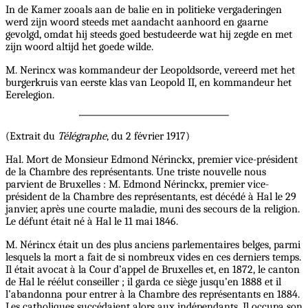
In de Kamer zooals aan de balie en in politieke vergaderingen
werd zijn woord steeds met aandacht aanhoord en gaarne
gevolgd, omdat hij steeds goed bestudeerde wat hij zegde en met
zijn woord altijd het goede wilde.
M. Nerincx was kommandeur der Leopoldsorde, vereerd met het
burgerkruis van eerste klas van Leopold II, en kommandeur het
Eerelegion.
(Extrait du
Télégraphe
, du 2 février 1917)
Hal. Mort de Monsieur Edmond Nérinckx, premier vice-président
de la Chambre des représentants. Une triste nouvelle nous
parvient de Bruxelles : M. Edmond Nérinckx, premier vice-
président de la Chambre des représentants, est décédé à Hal le 29
janvier, après une courte maladie, muni des secours de la religion.
Le défunt était né à Hal le 11 mai 1846.
M. Nérincx était un des plus anciens parlementaires belges, parmi
lesquels la mort a fait de si nombreux vides en ces derniers temps.
Il était avocat à la Cour d’appel de Bruxelles et, en 1872, le canton
de Hal le réélut conseiller ; il garda ce siège jusqu’en 1888 et il
l’abandonna pour entrer à la Chambre des représentants en 1884.
Les catholiques succédaient alors aux indépendants. Il occupa son