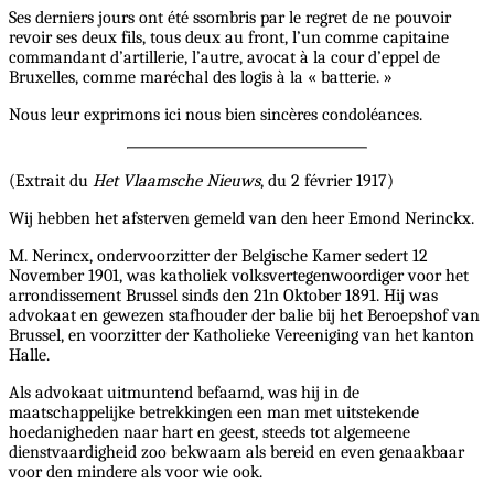
Ses derniers jours ont été ssombris par le regret de ne pouvoir
revoir ses deux fils, tous deux au front, l’un comme capitaine
commandant d’artillerie, l’autre, avocat à la cour d’eppel de
Bruxelles, comme maréchal des logis à la « batterie. »
Nous leur exprimons ici nous bien sincères condoléances.
(Extrait du
Het Vlaamsche Nieuws
, du 2 février 1917)
Wij hebben het afsterven gemeld van den heer Emond Nerinckx.
M. Nerincx, ondervoorzitter der Belgische Kamer sedert 12
November 1901, was katholiek volksvertegenwoordiger voor het
arrondissement Brussel sinds den 21n Oktober 1891. Hij was
advokaat en gewezen stafhouder der balie bij het Beroepshof van
Brussel, en voorzitter der Katholieke Vereeniging van het kanton
Halle.
Als advokaat uitmuntend befaamd, was hij in de
maatschappelijke betrekkingen een man met uitstekende
hoedanigheden naar hart en geest, steeds tot algemeene
dienstvaardigheid zoo bekwaam als bereid en even genaakbaar
voor den mindere als voor wie ook.