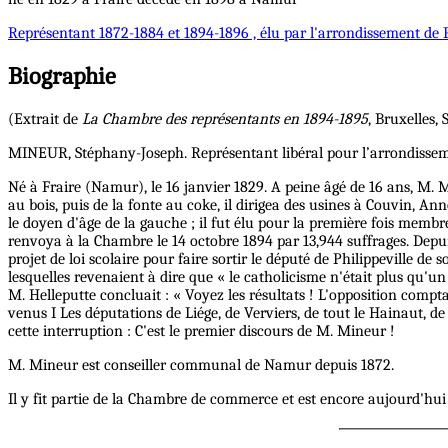
Représentant
1872-1884 et 1894-1896 , élu par l'arrondissement de P
Biographie
(Extrait de
La Chambre des représentants en 1894-1895
, Bruxelles, 
MINEUR, Stéphany-Joseph. Représentant libéral pour l’arrondisseme
Né à Fraire (Namur), le 16 janvier 1829. A peine âgé de 16 ans, M. Mi
au bois, puis de la fonte au coke, il dirigea des usines à Couvin, A
le doyen d'âge de la gauche ; il fut élu pour la première fois mem
renvoya à la Chambre le 14 octobre 1894 par 13,944 suffrages. Depuis 
projet de loi scolaire pour faire sortir le député de Philippeville
lesquelles revenaient à dire que « le catholicisme n'était plus qu'un
M. Helleputte concluait : « Voyez les résultats ! L'opposition compta
venus I Les députations de Liége, de Verviers, de tout le Hainaut, d
cette interruption : C'est le premier discours de M. Mineur !
M. Mineur est conseiller communal de Namur depuis 1872.
Il y fit partie de la Chambre de commerce et est encore aujourd'hui