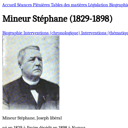
Accueil
Séances Plénières
Tables des matières
Législation
Biographi
Mineur
Stéphane (1829-1898)
Biographie
Interventions (chronologique)
Interventions (thématiq
Mineur
Stéphane, Joseph
libéral
né en 1829 à Fraire décédé en 1898 à Namur