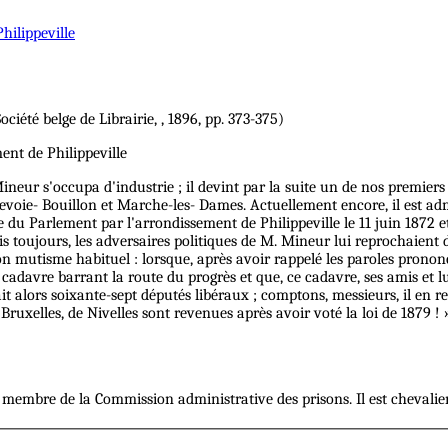
hilippeville
Société belge de Librairie, , 1896, pp. 373-375)
nt de Philippeville
neur s'occupa d'industrie ; il devint par la suite un de nos premiers m
nnevoie- Bouillon et Marche-les- Dames. Actuellement encore, il est adm
bre du Parlement par l'arrondissement de Philippeville le 11 juin 18
toujours, les adversaires politiques de M. Mineur lui reprochaient d'i
 de son mutisme habituel : lorsque, après avoir rappelé les paroles 
 cadavre barrant la route du progrès et que, ce cadavre, ses amis et lu
it alors soixante-sept députés libéraux ; comptons, messieurs, il en res
e Bruxelles, de Nivelles sont revenues après avoir voté la loi de 1879
 membre de la Commission administrative des prisons. Il est chevalier