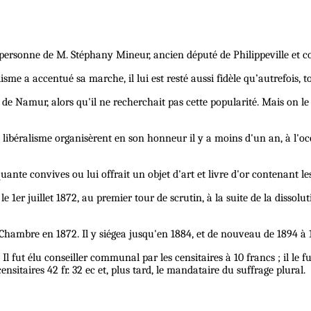
la personne de M. Stéphany Mineur, ancien député de Philippeville et
me a accentué sa marche, il lui est resté aussi fidèle qu’autrefois, t
de Namur, alors qu'il ne recherchait pas cette popularité. Mais on le
libéralisme organisèrent en son honneur il y a moins d'un an, à l'oc
quante convives ou lui offrait un objet d'art et livre d'or contenant l
1er juillet 1872, au premier tour de scrutin, à la suite de la dissolut
la Chambre en 1872. Il y siégea jusqu'en 1884, et de nouveau de 1894 
l fut élu conseiller communal par les censitaires à 10 francs ; il le fu
ensitaires 42 fr. 32 ec et, plus tard, le mandataire du suffrage plural.