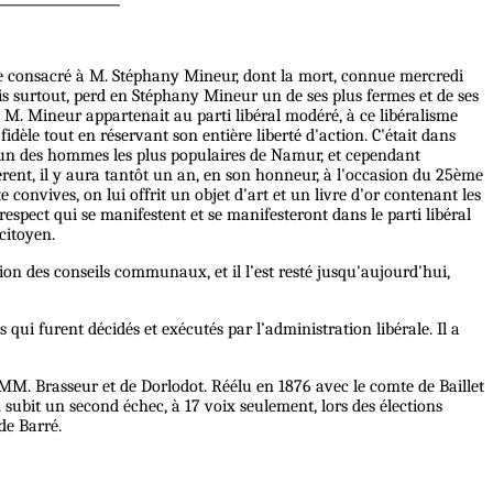
e consacré à M. Stéphany Mineur, dont la mort, connue mercredi
rois surtout, perd en Stéphany Mineur un de ses plus fermes et de ses
M. Mineur appartenait au parti libéral modéré, à ce libéralisme
idèle tout en réservant son entière liberté d'action. C'était dans
dit un des hommes les plus populaires de Namur, et cependant
rent, il y aura tantôt un an, en son honneur, à l'occasion du 25ème
convives, on lui offrit un objet d'art et un livre d'or contenant les
espect qui se manifestent et se manifesteront dans le parti libéral
ncitoyen.
tion des conseils communaux, et il l’est resté jusqu'aujourd'hui,
ui furent décidés et exécutés par l’administration libérale. Il a
x MM. Brasseur et de Dorlodot. Réélu en 1876 avec le comte de Baillet
subit un second échec, à 17 voix seulement, lors des élections
de Barré.