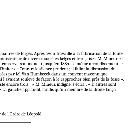
aîtres de forges. Après avoir travaillé à la fabrication de la fonte
inistrateur de diverses sociétés belges et françaises. M. Mineur est
72 et conserva son mandat jusqu'en 1884. Le même arrondissement le
miter de Conrart le silence prudent ; il fallut la discussion du
prononcées par M. Van Humbeeck dans un convent maçonnique,
i l'avaient soulevé de façon à le rapprocher bien près de la fosse »,
te encore trois ! » M. Mineur, indigné, s'écria : « D'autres sont
 ! » La gauche applaudit, tandis qu'un membre de la droite lança
 de l'Ordre de Léopold.