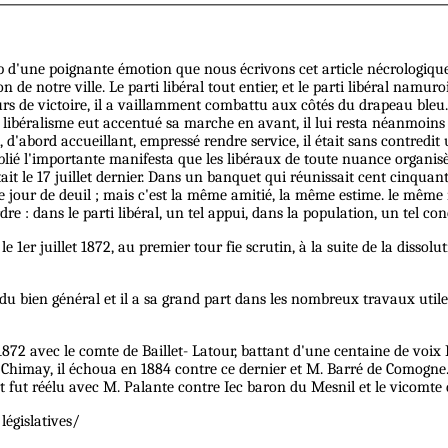
d'une poignante émotion que nous écrivons cet article nécrologiqu
de notre ville. Le parti libéral tout entier, et le parti libéral namu
s de victoire, il a vaillamment combattu aux côtés du drapeau bleu. 
e libéralisme eut accentué sa marche en avant, il lui resta néanmoins f
s, d'abord accueillant, empressé rendre service, il était sans contre
blié l'importante manifesta que les libéraux de toute nuance organisè
 le 17 juillet dernier. Dans un banquet qui réunissait cent cinquante 
 jour de deuil ; mais c'est la même amitié, la même estime. le même r
rdre : dans le parti libéral, un tel appui, dans la population, un tel co
er juillet 1872, au premier tour fie scrutin, à la suite de la dissolu
 bien général et il a sa grand part dans les nombreux travaux utiles q
 1872 avec le comte de Baillet- Latour, battant d'une centaine de voi
Chimay, il échoua en 1884 contre ce dernier et M. Barré de Comogne. 
 fut réélu avec M. Palante contre Iec baron du Mesnil et le vicomte 
législatives/