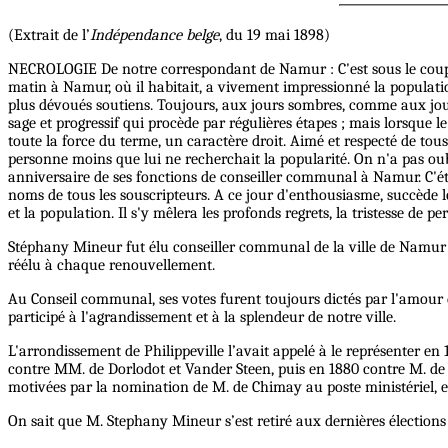
(Extrait de l’
Indépendance belge
, du 19 mai 1898)
NECROLOGIE De notre correspondant de Namur : C'est sous le coup 
matin à Namur, où il habitait, a vivement impressionné la population 
plus dévoués soutiens. Toujours, aux jours sombres, comme aux jour
sage et progressif qui procède par régulières étapes ; mais lorsque l
toute la force du terme, un caractère droit. Aimé et respecté de tou
personne moins que lui ne recherchait la popularité. On n'a pas ou
anniversaire de ses fonctions de conseiller communal à Namur. C'était
noms de tous les souscripteurs. A ce jour d'enthousiasme, succède le
et la population. Il s'y mêlera les profonds regrets, la tristesse de pe
Stéphany Mineur fut élu conseiller communal de la ville de Namur le 1
réélu à chaque renouvellement.
Au Conseil communal, ses votes furent toujours dictés par l'amour du
participé à l'agrandissement et à la splendeur de notre ville.
L'arrondissement de Philippeville l’avait appelé à le représenter en
contre MM. de Dorlodot et Vander Steen, puis en 1880 contre M. de 
motivées par la nomination de M. de Chimay au poste ministériel, et
On sait que M. Stephany Mineur s’est retiré aux dernières élections 