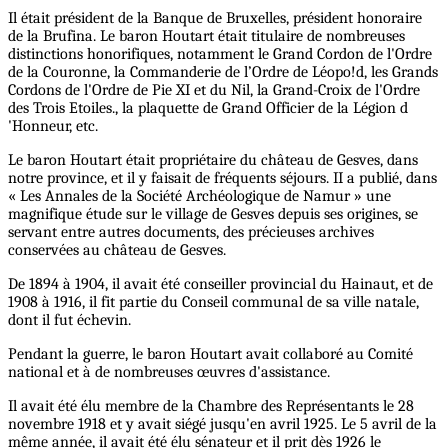
Il était président de la Banque de Bruxelles, président honoraire
de la Brufina. Le baron Houtart était titulaire de nombreuses
distinctions honorifiques, notamment le Grand Cordon de l'Ordre
de la Couronne, la Commanderie de l’Ordre de Léopo!d, les Grands
Cordons de l'Ordre de Pie XI et du Nil, la Grand-Croix de l'Ordre
des Trois Etoiles., la plaquette de Grand Officier de la Légion d
'Honneur, etc.
Le baron Houtart était propriétaire du château de Gesves, dans
notre province, et il y faisait de fréquents séjours. II a publié, dans
« Les Annales de la Société Archéologique de Namur » une
magnifique étude sur le village de Gesves depuis ses origines, se
servant entre autres documents, des précieuses archives
conservées au château de Gesves.
De 1894 à 1904, il avait été conseiller provincial du Hainaut, et de
1908 à 1916, il fit partie du Conseil communal de sa ville natale,
dont il fut échevin.
Pendant la guerre, le baron Houtart avait collaboré au Comité
national et à de nombreuses œuvres d'assistance.
Il avait été élu membre de la Chambre des Représentants le 28
novembre 1918 et y avait siégé jusqu'en avril 1925. Le 5 avril de la
même année, il avait été élu sénateur et il prit dès 1926 le