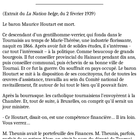
(Extrait du
La Nation belge
, du 2 février 1939)
Le baron Maurice Houtart est mort.
Ce descendant d’un gentilhomme-verrier, qui fonda dans le
Tournaisis au temps de Marie-Thérèse, une industrie florissante,
naquit en 1866. Après avoir fait de solides études, il s'intéressa -
car tout l’intéressait – à la politique. Comme beaucoup de grands
bourgeois. Il fut conseiller provincial du Hainaut pendant dix ans,
puis conseiller communal, puis échevin de sa bonne ville de
Tournai. Et ce fut la guerre. On souffrait en pays occupé. Le baron
Houtart se mit à la disposition de ses concitoyens, fut de toutes les
œuvres d’assistance, travailla au sein du Comité national de
ravitaillement, fit autour de lui tout le bien qu'il pouvait faire.
Après la bourrasque. les catholique tournaisiens l'envoyèrent à la
Chambre. Et, tout de suite, à Bruxelles, on comprit qu'il serait un
jour ministre.
- Ce Houtart, disait-on, est une compétence financière… Il ira loin.
Vous verrez…
M. Theunis avait le portefeuille des Finances. M. Theunis, parfois,
parlait de se retirer. Alors, on citait le nom du député de Tournai.