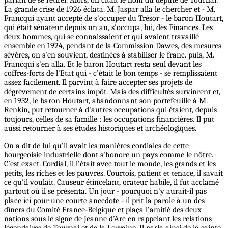
La grande crise de 1926 éclata. M. Jaspar alla le chercher et - M.
Francqui ayant accepté de s'occuper du Trésor - le baron Houtart,
qui était sénateur depuis un an, s'occupa, lui, des Finances. Les
deux hommes, qui se connaissaient et qui avaient travaillé
ensemble en 1924, pendant de la Commission Dawes, des mesures
sévères, on s'en souvient, destinées à stabiliser le franc. puis, M.
Francqui s'en alla. Et le baron Houtart resta seul devant les
coffres-forts de l'Etat qui - c’était le bon temps - se remplissaient
assez facilement. Il parvint à faire accepter ses projets de
dégrèvement de certains impôt. Mais des difficultés survinrent et,
en 1932, le baron Houtart, abandonnant son portefeuille à M.
Renkin, put retourner à d'autres occupations qui étaient, depuis
toujours, celles de sa famille : les occupations financières. Il put
aussi retourner à ses études historiques et archéologiques.
On a dit de lui qu'il avait les manières cordiales de cette
bourgeoisie industrielle dont s'honore un pays comme le nôtre.
C’est exact. Cordial, il l'était avec tout le monde, les grands et les
petits, les riches et les pauvres. Courtois, patient et tenace, il savait
ce qu'il voulait. Causeur étincelant, orateur habile, il fut acclamé
partout où il se présenta. Un jour - pourquoi n'y aurait-il pas
place ici pour une courte anecdote - il prit la parole à un des
dîners du Comité France-Belgique et plaça l'amitié des deux
nations sous le signe de Jeanne d'Arc en rappelant les relations
légendaires de Tournai et de la Lorraine. Il parla ainsi de la sainte,