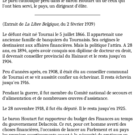
Le parti catholique perd dans le baron Houtart un de ceux qui
l'ont bien servi, le pays, un dirigeant d'élite.
(Extrait de
La Libre Belgique
, du 2 février 1939)
Le défunt était né Tournai le 5 juillet 1866. II appartenait une
ancienne famille de banquiers du Tournaisis. Sea origines le
destinaient aux affaires financières. Mais la politique l'attira. A 28
ans, en 1894, après avoir conquis son diplôme de docteur en droit,
il devenait conseiller provincial du Hainaut et le resta jusqu’en
1904.
Peu d'années après, en 1908, il était élu au conseiller communal
de Tournai et se vit aussitôt confier un échevinat. Il resta échevin
jusqu'en 1916.
Pendant la guerre, il fut membre du Comité national de secours et
d'alimentation et de nombreuses œuvres d'assistance.
Le 28 novembre 1918, il fut élu député. Il le resta jusqu’en 1925.
Le baron Houtart fut rapporteur du budget des Finances au temps
du gouvernement Delacroix. Ce rut, pour cet homme averti des
choses financières, l'occasion de lancer au Parlement et au pays
les premiers avertissements quant à la nécessité de pratiquer en