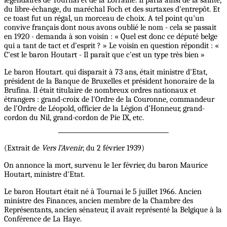
du libre-échange, du maréchal Foch et des surtaxes d'entrepôt. Et
ce toast fut un régal, un morceau de choix. A tel point qu'un
convive français dont nous avons oublié le nom - cela se passait
en 1920 - demanda à son voisin : « Quel est donc ce député belge
qui a tant de tact et d’esprit ? » Le voisin en question répondit : «
C'est le baron Houtart - Il paraît que c'est un type très bien »
Le baron Houtart. qui disparait à 73 ans, était ministre d'Etat,
président de la Banque de Bruxelles et président honoraire de la
Brufina. Il était titulaire de nombreux ordres nationaux et
étrangers : grand-croix de l'Ordre de la Couronne, commandeur
de l’Ordre de Léopold, officier de la Légion d’Honneur, grand-
cordon du Nil, grand-cordon de Pie IX, etc.
(Extrait de
Vers l’Avenir
, du 2 février 1939)
On annonce la mort, survenu le 1er février, du baron Maurice
Houtart, ministre d'Etat.
Le baron Houtart était né à Tournai le 5 juillet 1966. Ancien
ministre des Finances, ancien membre de la Chambre des
Représentants, ancien sénateur, il avait représenté la Belgique à la
Conférence de La Haye.