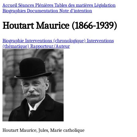
Accueil
Séances Plénières
Tables des matières
Législation
Biographies
Documentation
Note d’intention
Houtart
Maurice (1866-1939)
Biographie
Interventions (chronologique)
Interventions
(thématique)
Rapporteur/Auteur
Houtart
Maurice, Jules, Marie
catholique