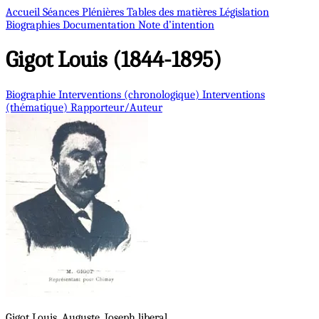
Accueil
Séances Plénières
Tables des matières
Législation
Biographies
Documentation
Note d’intention
Gigot
Louis (1844-1895)
Biographie
Interventions (chronologique)
Interventions
(thématique)
Rapporteur/Auteur
Gigot
Louis, Auguste, Joseph
liberal