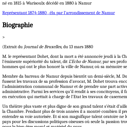
né en 1815 à Warisoulx décédé en 1880 à Namur
Représentant
1874-1880 , élu par l'arrondissement de Namur
Biographie
>
(Extrait du
Journal de Bruxelles
, du 13 mars 1880
M. le représentant Dohet, dont la mort a été annoncée jeudi à la Cha
l'éminente supériorité du talent, dit
L’Echo de Namur
, par ses prof
hommes qui ont le plus honoré la ville de Namur, où sa mémoire se
Membre da barreau de Namur depuis bientôt un demi-siècle, M. Dohet 
fussent les travaux de sa profession d'avocat, M. Dohet trouva encor
l’administration communal de Namur et de prendre une part active à t
administrative. Parmi les services qu’il rendit à ses concitoyens, il
en exécution qui mettait à charge de l’Etat les travaux de casernem
Un théâtre plus vaste et plus digne de son grand talent s'était d'a
la Chambre. Pendant plus de trois années il a montré combien il pren
entendre sa voie autorisée. Et si son magnifique talent oratoire ne 
pays pour les discussions politiques oiseuses où seule la passion trou
pour le bien-être moral et matériel du pays.