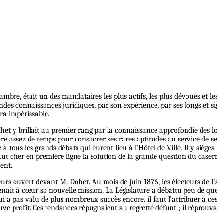
mbre, était un des mandataires les plus actifs, les plus dévoués et le
ondes connaissances juridiques, par son expérience, par ses longs et sig
ra impérissable.
y brillait au premier rang par la connaissance approfondie des lois 
e assez de temps pour consacrer ses rares aptitudes au service de ses
ous les grands débats qui eurent lieu à l'Hôtel de Ville. Il y siégea 
 faut citer en première ligne la solution de la grande question du cas
ent.
illeurs ouvert devant M. Dohet. Au mois de juin 1876, les électeurs d
ait à cœur sa nouvelle mission. La Législature a débattu peu de questi
lui a pas valu de plus nombreux succès encore, il faut l’attribuer à c
ve profit. Ces tendances répugnaient au regretté défunt ; il réprouvait