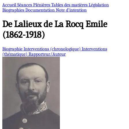
Accueil
Séances Plénières
Tables des matières
Législation
Biographies
Documentation
Note d’intention
De Lalieux de La Rocq
Emile
(1862-1918)
Biographie
Interventions (chronologique)
Interventions
(thématique)
Rapporteur/Auteur