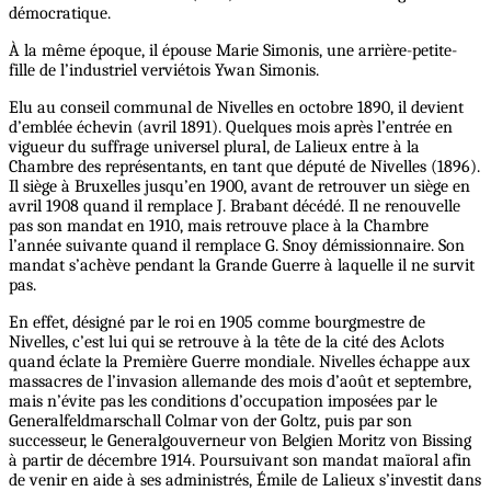
démocratique.
À la même époque, il épouse Marie Simonis, une arrière-petite-
fille de l’industriel verviétois Ywan Simonis.
Elu au conseil communal de Nivelles en octobre 1890, il devient
d’emblée échevin (avril 1891). Quelques mois après l’entrée en
vigueur du suffrage universel plural, de Lalieux entre à la
Chambre des représentants, en tant que député de Nivelles (1896).
Il siège à Bruxelles jusqu’en 1900, avant de retrouver un siège en
avril 1908 quand il remplace J. Brabant décédé. Il ne renouvelle
pas son mandat en 1910, mais retrouve place à la Chambre
l’année suivante quand il remplace G. Snoy démissionnaire. Son
mandat s’achève pendant la Grande Guerre à laquelle il ne survit
pas.
En effet, désigné par le roi en 1905 comme bourgmestre de
Nivelles, c’est lui qui se retrouve à la tête de la cité des Aclots
quand éclate la Première Guerre mondiale. Nivelles échappe aux
massacres de l’invasion allemande des mois d’août et septembre,
mais n’évite pas les conditions d’occupation imposées par le
Generalfeldmarschall Colmar von der Goltz, puis par son
successeur, le Generalgouverneur von Belgien Moritz von Bissing
à partir de décembre 1914. Poursuivant son mandat maïoral afin
de venir en aide à ses administrés, Émile de Lalieux s’investit dans