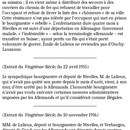
sa mission ; il en vient même à distribuer des secours à des
ouvriers du chemin de fer qui refusent de travailler pour
l’occupant et refuse de livrer la liste des « chômeurs » de sa ville.
Cette résistance n’est pas tolérée par l’occupant qui met en prison
le bourgmestre « rebelle ». L’enfermement dure quatre mois à
Nivelles et est suivi d’une déportation en Allemagne. Gravement
malade, « l’indésirable » – selon la terminologie allemande – est
transféré en Suisse ; ayant perdu un fils qui s’était porté
volontaire de guerre, Émile de Lalieux ne reviendra pas d’Ouchy-
Lausanne.
(Extrait du
Vingtième Siècle
, du 22 avril 1915)
Le sympathique bourgmestre et député de Nivelles, M. de Lalieux,
qui n’avait pas quitté son poste depuis le mois d’août, vient, à son
tour, d’être arrêté par ls Allemands. L’honorable bourgmestre
n’avait pas voulu exécuter certaines mesures administratives
imposées par les Allemands et qu’il considérait comme illégales.
(Extrait du
Vingtième Siècle
, du 10 novembre 1916)
MM. de Lalieux, député et bourgmestre de Nivelles, et Verhaegen,
député de Gand, que les Allemands ont déportés depuis environ