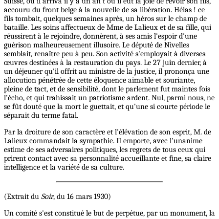
Suisse, où il arriva il y a un an t où il eut la joie de revoir son fils,
accouru du front belge à la nouvelle de sa libération. Hélas ! ce
fils tombait, quelques semaines après, un héros sur le champ de
bataille. Les soins affectueux de Mme de Lalieux et de sa fille, qui
réussirent à le rejoindre, donnèrent, à ses amis l'espoir d'une
guérison malheureusement illusoire. Le député de Nivelles
semblait, renaître peu à peu. Son activité s'employait à diverses
œuvres destinées à la restauration du pays. Le 27 juin dernier, à
un déjeuner qu'il offrit au ministre de la justice, il prononça une
allocution pénétrée de cette éloquence aimable et souriante,
pleine de tact, et de sensibilité, dont le parlement fut maintes fois
l'écho, et qui trahissait un patriotisme ardent. Nul, parmi nous, ne
se fût douté que la mort le guettait, et qu'une si courte période le
séparait du terme fatal.
Par la droiture de son caractère et l'élévation de son esprit, M. de
Lalieux commandait la sympathie. II emporte, avec l'unanime
estime de ses adversaires politiques, les regrets de tous ceux qui
prirent contact avec sa personnalité accueillante et fine, sa claire
intelligence et la variété de sa culture.
(Extrait du
Soir
, du 16 mars 1930)
Un comité s'est constitué le but de perpétue, par un monument, la