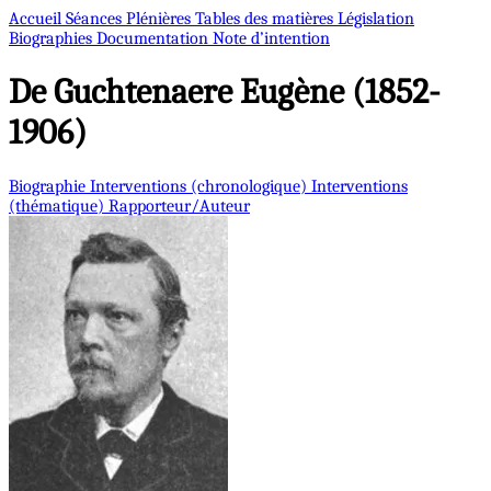
Accueil
Séances Plénières
Tables des matières
Législation
Biographies
Documentation
Note d’intention
De Guchtenaere
Eugène (1852-
1906)
Biographie
Interventions (chronologique)
Interventions
(thématique)
Rapporteur/Auteur