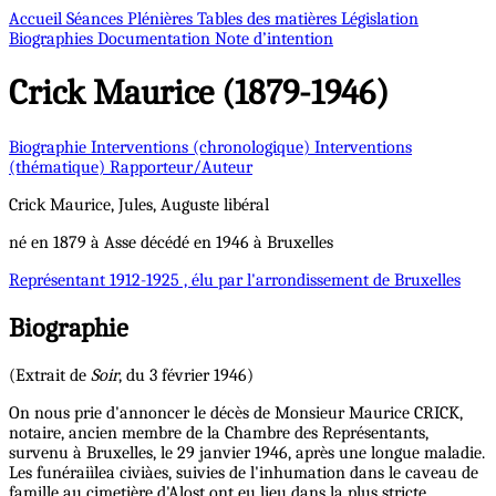
Accueil
Séances Plénières
Tables des matières
Législation
Biographies
Documentation
Note d’intention
Crick
Maurice (1879-1946)
Biographie
Interventions (chronologique)
Interventions
(thématique)
Rapporteur/Auteur
Crick
Maurice, Jules, Auguste
libéral
né en 1879 à Asse décédé en 1946 à Bruxelles
Représentant
1912-1925 , élu par l'arrondissement de Bruxelles
Biographie
(Extrait de
Soir
, du 3 février 1946)
On nous prie d'annoncer le décès de Monsieur Maurice CRICK,
notaire, ancien membre de la Chambre des Représentants,
survenu à Bruxelles, le 29 janvier 1946, après une longue maladie.
Les funéraiìlea civiàes, suivies de l'inhumation dans le caveau de
famille au cimetière d'Alost ont eu lieu dans la plus stricte