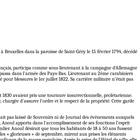
é à Bruxelles dans la paroisse de Saint-Géry le 15 février 1794, décédé
français, participa comme sous-lieutenant à la campagne d'Allemagne
 il passa dans l'armée des Pays-Bas. Lieutenant au 2ème carabiniers
ur blessures le 1er juillet 1822. Sa carrière militaire n'était pas
t 1830 avaient pris une tournure insurrectionnelle, prolétarienne.
chargée d'assurer l'ordre et le respect de la propriété. Cette garde
'ait pas laissé de Souvenirs ni de Journal des événements auxquels
», Anoul apporta dans l'accomplissement de ses fonctions l'esprit
gulier. Anoul désirait que tous les habitants de 18 à 50 ans fussent
es « glorieuses » de septembre, mirent aux prises les éléments
iance de la masse populaire. Après la prise de l'Hôtel de ville, elle