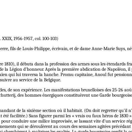
t. XXIX, 1956-1957, col. 100-103)
guerre, fils de Louis-Philippe, écrivain, et de dame Anne-Marie Suys, n
bre 1810), il débuta dans la profession des armes sous les étendards 
roix de la Légion d'honneur. Après la première abdication de Napoléon,
ïen qui lui traversa la hanche. Promu capitaine, Anoul fut pensionné po
uivre au service de la Belgique.
des, de son expérience. Les manifestations bruxelloises des 25-26 aoû
 schutterij, des hommes énergiques constituèrent une Garde bourgeoise, 
dant de la sixième section où il habitait. (On doit regretter qu'il n
 été facilitée.) Sans figurer parmi les « vrais ou faux héros de 1830 
es pour conduire une milice improvisée, se lassant vite d'un service ré
nements qui se déroulèrent au cours des semaines agitées précédant l
cherchèrent à maîtriser les exaltés. La garde bourgeoise perdit la conf