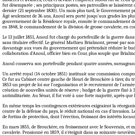
fut désemparée ; ses principaux postes, ses patrouilles se laissèren
dernier (21 septembre 1830). Un mois plus tard, le Gouvernement pr
Âgé seulement de 36 ans, Anoul sera porté jusqu'aux grades les plus 
gouvernement de la Résidence royale, ensuite le commandement de la
en 1848, le commandement de la division de grosse cavalerie, en co
Le 13 juillet 1851, Anoul fut chargé du portefeuille de la guerre dans 
sans titulaire effectif. Le général Mathieu Brialmont, pressé par son 
davantage aux vues du gouvernement qui prétendait réduire le budge
collaboration d'Anoul, officier bien en Cour, plus souple que Brialmo
Anoul conserva son portefeuille pendant quatre années, surnageant 
Un arrêté royal (14 octobre 1851) instituait une commission composé
Ce fut au Cabinet centre gauche de Henri de Brouckère à tirer, du t
1853 un projet de loi sur l'organisation et le recrutement de l'ar
création de nouvelles unités de réserve ; budget de la guerre fixé à 
antimilitariste. Au Sénat, il fut voté à une forte majorité, après qu
En même temps les contingences extérieures exigeaient la réorganisat
centre de la défense du pays, le réduit national en cas d'invasion. L
de fortins de protection, dont l'érection, froissant des intérêts l
En mars 1855, de Brouckère, en froissement avec le Souverain, et ma
cavalerie. Pensionné en 1859, il s'éteignit dans sa soixante-neuvièm