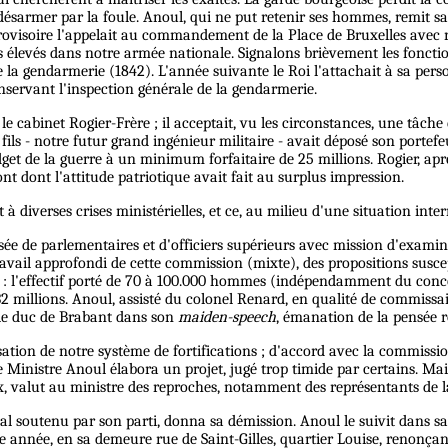
t désarmer par la foule. Anoul, qui ne put retenir ses hommes, remit s
ovisoire l'appelait au commandement de la Place de Bruxelles avec ra
élevés dans notre armée nationale. Signalons brièvement les fonctions
 gendarmerie (1842). L'année suivante le Roi l'attachait à sa perso
nservant l'inspection générale de la gendarmerie.
le cabinet Rogier-Frère ; il acceptait, vu les circonstances, une tâche 
fils - notre futur grand ingénieur militaire - avait déposé son portefe
t de la guerre à un minimum forfaitaire de 25 millions. Rogier, aprè
nt dont l'attitude patriotique avait fait au surplus impression.
à diverses crises ministérielles, et ce, au milieu d'une situation in
e de parlementaires et d'officiers supérieurs avec mission d'examiner
ravail approfondi de cette commission (mixte), des propositions susce
mée : l'effectif porté de 70 à 100.000 hommes (indépendamment du conc
32 millions. Anoul, assisté du colonel Renard, en qualité de commissaire
e le duc de Brabant dans son
maiden-speech
, émanation de la pensée r
ion de notre système de fortifications ; d'accord avec la commission m
e Ministre Anoul élabora un projet, jugé trop timide par certains. Mais
ocaux, valut au ministre des reproches, notamment des représentants de
l soutenu par son parti, donna sa démission. Anoul le suivit dans sa
e année, en sa demeure rue de Saint-Gilles, quartier Louise, renonçan