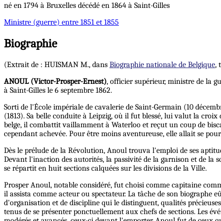
né en 1794 à Bruxelles décédé en 1864 à Saint-Gilles
Ministre
(guerre) entre 1851 et 1855
Biographie
(Extrait de : HUISMAN M., dans
Biographie nationale de Belgique
, 
ANOUL (Victor-Prosper-Ernest)
, officier supérieur, ministre de la 
à Saint-Gilles le 6 septembre 1862.
Sorti de l'École impériale de cavalerie de Saint-Germain (10 décem
(1813). Sa belle conduite à Leipzig, où il fut blessé, lui valut la c
belge, il combattit vaillamment à Waterloo et reçut un coup de bisca
cependant achevée. Pour être moins aventureuse, elle allait se pours
Dès le prélude de la Révolution, Anoul trouva l'emploi de ses aptitu
Devant l'inaction des autorités, la passivité de la garnison et de la
se répartit en huit sections calquées sur les divisions de la Ville.
Prosper Anoul, notable considéré, fut choisi comme capitaine comman
il assista comme acteur ou spectateur. La tâche de son biographe eût
d'organisation et de discipline qui le distinguent, qualités précieus
tenus de se présenter ponctuellement aux chefs de sections. Les évé
modérés et avancés, ceux-ci devant l'emporter. Anoul fut de ceux qui 