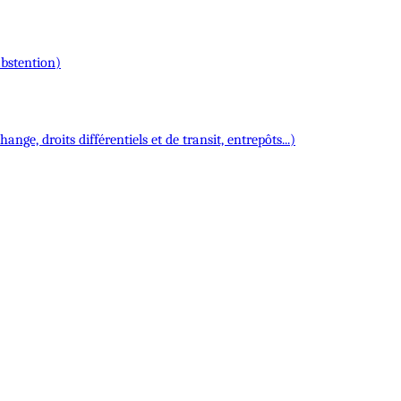
abstention)
nge, droits différentiels et de transit, entrepôts...)