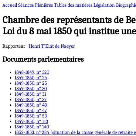
Accueil
Séances Plénières
Tables des matières
Législation
Biographi
Chambre des représentants de Bel
Loi du 8 mai 1850 qui institue une
Rapporteur :
Henri
T'Kint de Naeyer
Documents parlementaires
1848-1849, n° 320
1849-1850, n° 24
1849-1850, n° 25
1849-1850, n° 30
1849-1850, n° 31
1849-1850, n° 37
1849-1850, n° 43
1849-1850, n° 47
1849-1850, n° 53
1849-1850, n° 113
1849-1850, n° 140
1852-1853, n° 284 (situation de la caisse générale de retraite 