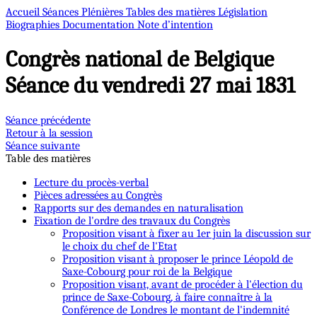
Accueil
Séances Plénières
Tables des matières
Législation
Biographies
Documentation
Note d’intention
Congrès national de Belgique
Séance du vendredi 27 mai 1831
Séance précédente
Retour à la session
Séance suivante
Table des matières
Lecture du procès-verbal
Pièces adressées au Congrès
Rapports sur des demandes en naturalisation
Fixation de l'ordre des travaux du Congrès
Proposition visant à fixer au 1er juin la discussion sur
le choix du chef de l'Etat
Proposition visant à proposer le prince Léopold de
Saxe-Cobourg pour roi de la Belgique
Proposition visant, avant de procéder à l'élection du
prince de Saxe-Cobourg, à faire connaître à la
Conférence de Londres le montant de l'indemnité