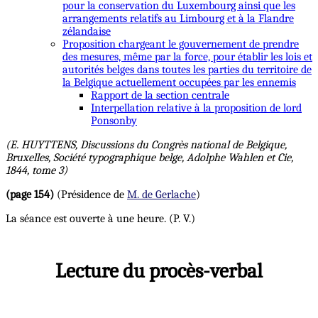
pour la conservation du Luxembourg ainsi que les
arrangements relatifs au Limbourg et à la Flandre
zélandaise
Proposition chargeant le gouvernement de prendre
des mesures, même par la force, pour établir les lois et
autorités belges dans toutes les parties du territoire de
la Belgique actuellement occupées par les ennemis
Rapport de la section centrale
Interpellation relative à la proposition de lord
Ponsonby
(E. HUYTTENS, Discussions du Congrès national de Belgique,
Bruxelles, Société typographique belge, Adolphe Wahlen et Cie,
1844, tome 3)
(page 154)
(Présidence de
M. de Gerlache
)
La séance est ouverte à une heure. (P. V.)
Lecture du procès-verbal