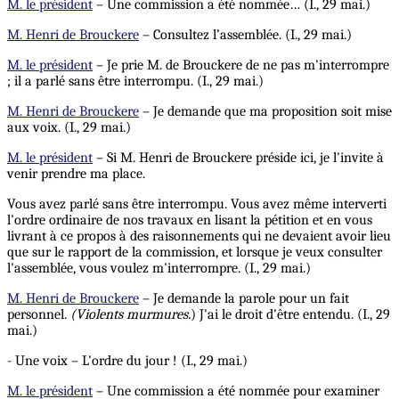
M. le président
– Une commission a été nommée… (I., 29 mai.)
M. Henri de Brouckere
– Consultez l’assemblée. (I., 29 mai.)
M. le président
– Je prie M. de Brouckere de ne pas m'interrompre
; il a parlé sans être interrompu. (I., 29 mai.)
M. Henri de Brouckere
– Je demande que ma proposition soit mise
aux voix. (I., 29 mai.)
M. le président
– Si M. Henri de Brouckere préside ici, je l'invite à
venir prendre ma place.
Vous avez parlé sans être interrompu. Vous avez même interverti
l'ordre ordinaire de nos travaux en lisant la pétition et en vous
livrant à ce propos à des raisonnements qui ne devaient avoir lieu
que sur le rapport de la commission, et lorsque je veux consulter
l'assemblée, vous voulez m'interrompre. (I., 29 mai.)
M. Henri de Brouckere
– Je demande la parole pour un fait
personnel.
(Violents murmures.
) J'ai le droit d'être entendu. (I., 29
mai.)
- Une voix – L'ordre du jour ! (I., 29 mai.)
M. le président
– Une commission a été nommée pour examiner