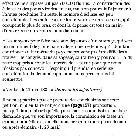
effective ne surpasserait pas 700,000 florins. La construction des
écluses et des ponts viendra en sus, mais on pourrait l'ajourner à
l'année prochaine. Du reste, le nombre d'écluses est peu
considérable. L'essentiel est que les travaux de terrassement, qui
occupent le plus de bras, et dont la dépense est tout en main-
d'œuvre, soient exécutés immédiatement.
« Les moyens pour faire face aux dépenses d’un ouvrage, qui sera
un monument de gloire nationale, en même temps qu'il doit tant
contribuer au bien-être du pays, ne peuvent pas être difficiles à
trouver ; le congrès, dans sa sagesse, saura bien y pourvoir. Il a du
reste trop pris à cœur les intérêts de la patrie pour que nous
n'osions pas concevoir l'espoir qu'il prendra en sérieuse
considération la demande que nous nous permettons lui
soumettre.
« Venloo, le 21 mai 1831. »
(Suivent les signatures.)
Il ne m'appartient pas de prendre des conclusions sur cette
pétition, ni d'en faire l'objet d'une
(page 157)
proposition,
puisqu'il faut d'abord qu'elle passe par la commission ; mais je
demande que, vu son importance, la commission eu fasse un
examen immédiat, et qu'elle nous présente son rapport demain
ou après-demain. (I., 29 mai.)