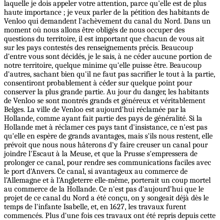
laquelle je dois appeler votre attention, parce qu'elle est de plus
haute importance ; je veux parler de la pétition des habitants de
Venloo qui demandent l’achèvement du canal du Nord. Dans un
moment où nous allons être obligés de nous occuper des
questions du territoire, il est important que chacun de vous ait
sur les pays contestés des renseignements précis. Beaucoup
d'entre vous sont décidés, je le sais, à ne céder aucune portion de
notre territoire, quelque minime qu'elle puisse être. Beaucoup
d'autres, sachant bien qu'il ne faut pas sacrifier le tout à la partie,
consentiront probablement à céder sur quelque point pour
conserver la plus grande partie. Au jour du danger, les habitants
de Venloo se sont montrés grands et généreux et véritablement
Belges. La ville de Venloo est aujourd'hui réclamée par la
Hollande, comme ayant fait partie des pays de généralité. Si la
Hollande met à réclamer ces pays tant d'insistance, ce n'est pas
qu'elle en espère de grands avantages, mais s'ils nous restent, elle
prévoit que nous nous hâterons d'y faire creuser un canal pour
joindre l'Escaut à la Meuse, et que la Prusse s'empressera de
prolonger ce canal, pour rendre ses communications faciles avec
le port d'Anvers. Ce canal, si avantageux au commerce de
l’Allemagne et à l'Angleterre elle-même, porterait un coup mortel
au commerce de la Hollande. Ce n'est pas d'aujourd'hui que le
projet de ce canal du Nord a été conçu, on y songeait déjà dès le
temps de l'infante Isabelle, et, en 1627, les travaux furent
commencés. Plus d'une fois ces travaux ont été repris depuis cette