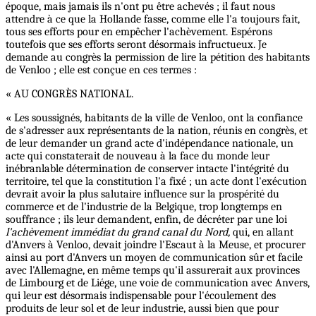
époque, mais jamais ils n'ont pu être achevés ; il faut nous
attendre à ce que la Hollande fasse, comme elle l'a toujours fait,
tous ses efforts pour en empêcher l'achèvement. Espérons
toutefois que ses efforts seront désormais infructueux. Je
demande au congrès la permission de lire la pétition des habitants
de Venloo ; elle est conçue en ces termes :
« AU CONGRÈS NATIONAL.
« Les soussignés, habitants de la ville de Venloo, ont la confiance
de s'adresser aux représentants de la nation, réunis en congrès, et
de leur demander un grand acte d'indépendance nationale, un
acte qui constaterait de nouveau à la face du monde leur
inébranlable détermination de conserver intacte l'intégrité du
territoire, tel que la constitution l'a fixé ; un acte dont l'exécution
devrait avoir la plus salutaire influence sur la prospérité du
commerce et de l'industrie de la Belgique, trop longtemps en
souffrance ; ils leur demandent, enfin, de décréter par une loi
l'achèvement immédiat du grand canal du Nord,
qui, en allant
d'Anvers à Venloo, devait joindre l'Escaut à la Meuse, et procurer
ainsi au port d'Anvers un moyen de communication sûr et facile
avec l'Allemagne, en même temps qu'il assurerait aux provinces
de Limbourg et de Liége, une voie de communication avec Anvers,
qui leur est désormais indispensable pour l'écoulement des
produits de leur sol et de leur industrie, aussi bien que pour