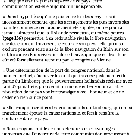
la Belgique étant à jamais séparée de ce pays, cette
communication est-elle aujourd'hui indispensable.
« Dans l'hypothèse qu'une paix entre les deux pays serait
incessamment conclue, que les arrangements les plus favorables
pour le commerce réciproque aient été stipulés, on ne pourra
jamais admettrai que la Hollande permettra, ou même pourra
(page 156)
permettre, à sa redoutable rivale, la libre navigation
sur des eaux qui traversent le cœur de son pays ; elle qui a su
exclure pendant seize ans de la libre navigation du Rhin sur son
sol, les autres États riverains de ce fleuve, quoique ce droit leur
eût été formellement reconnu par le congrès de Vienne.
« Une détermination de la part du congrès national, dans le
moment actuel, d'achever le canal qui traverse justement cette
partie du Limbourg que le gouvernement hollandais réclame avec
tant d'opiniâtreté, prouverait au monde entier son invariable
résolution de ne pas vouloir transiger avec l'honneur, et de ne
céder en rien sur ce point.
« Elle tranquilliserait ces braves habitants du Limbourg, qui ont si
franchement épousé la cause nationale, et ferait renaître la
confiance dans le pays.
« Nous croyons inutile de nous étendre sur les avantages
immenses que l'ouverture de cette communication procurerait à