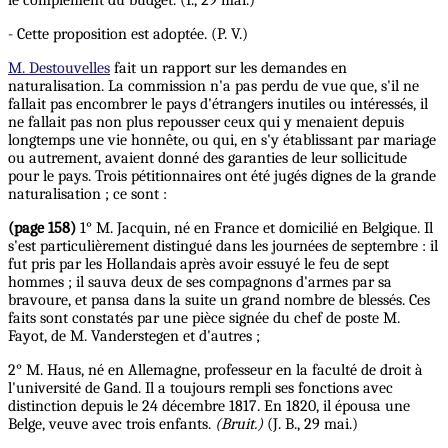
le complément du budget. (I., 29 mai.)
- Cette proposition est adoptée. (P. V.)
M. Destouvelles
fait un rapport sur les demandes en
naturalisation. La commission n'a pas perdu de vue que, s'il ne
fallait pas encombrer le pays d'étrangers inutiles ou intéressés, il
ne fallait pas non plus repousser ceux qui y menaient depuis
longtemps une vie honnête, ou qui, en s'y établissant par mariage
ou autrement, avaient donné des garanties de leur sollicitude
pour le pays. Trois pétitionnaires ont été jugés dignes de la grande
naturalisation ; ce sont :
(page 158)
1° M. Jacquin, né en France et domicilié en Belgique. Il
s'est particulièrement distingué dans les journées de septembre : il
fut pris par les Hollandais après avoir essuyé le feu de sept
hommes ; il sauva deux de ses compagnons d'armes par sa
bravoure, et pansa dans la suite un grand nombre de blessés. Ces
faits sont constatés par une pièce signée du chef de poste M.
Fayot, de M. Vanderstegen et d'autres ;
2° M. Haus, né en Allemagne, professeur en la faculté de droit à
l'université de Gand. Il a toujours rempli ses fonctions avec
distinction depuis le 24 décembre 1817. En 1820, il épousa une
Belge, veuve avec trois enfants.
(Bruit.)
(J. B., 29 mai.)