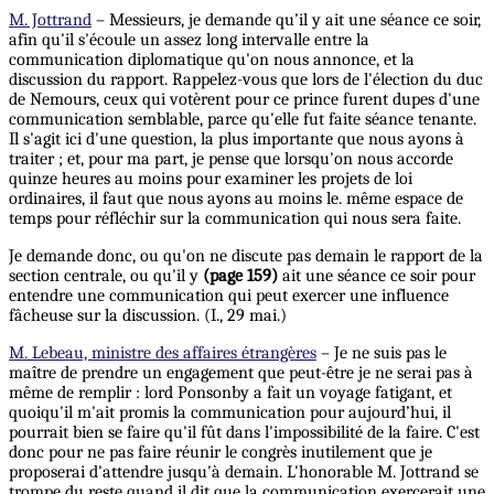
M. Jottrand
– Messieurs, je demande qu’il y ait une séance ce soir,
afin qu'il s'écoule un assez long intervalle entre la
communication diplomatique qu'on nous annonce, et la
discussion du rapport. Rappelez-vous que lors de l'élection du duc
de Nemours, ceux qui votèrent pour ce prince furent dupes d'une
communication semblable, parce qu'elle fut faite séance tenante.
Il s'agit ici d'une question, la plus importante que nous ayons à
traiter ; et, pour ma part, je pense que lorsqu'on nous accorde
quinze heures au moins pour examiner les projets de loi
ordinaires, il faut que nous ayons au moins le. même espace de
temps pour réfléchir sur la communication qui nous sera faite.
Je demande donc, ou qu'on ne discute pas demain le rapport de la
section centrale, ou qu'il y
(page 159)
ait une séance ce soir pour
entendre une communication qui peut exercer une influence
fâcheuse sur la discussion. (I., 29 mai.)
M. Lebeau, ministre des affaires étrangères
– Je ne suis pas le
maître de prendre un engagement que peut-être je ne serai pas à
même de remplir : lord Ponsonby a fait un voyage fatigant, et
quoiqu'il m'ait promis la communication pour aujourd’hui, il
pourrait bien se faire qu'il fût dans l'impossibilité de la faire. C'est
donc pour ne pas faire réunir le congrès inutilement que je
proposerai d'attendre jusqu'à demain. L'honorable M. Jottrand se
trompe du reste quand il dit que la communication exercerait une