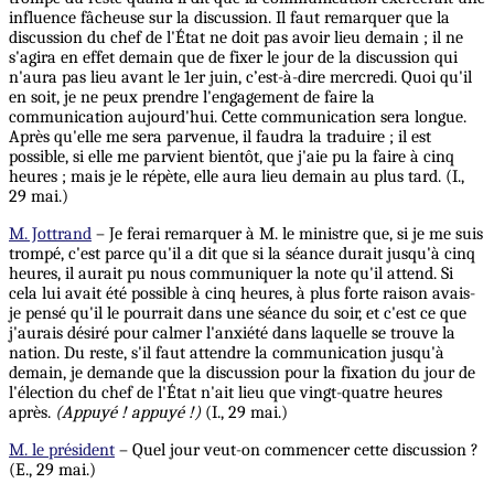
influence fâcheuse sur la discussion. Il faut remarquer que la
discussion du chef de l'État ne doit pas avoir lieu demain ; il ne
s'agira en effet demain que de fixer le jour de la discussion qui
n'aura pas lieu avant le 1er juin, c’est-à-dire
mercredi.
Quoi qu'il
en soit, je ne peux prendre l'engagement de faire la
communication aujourd'hui. Cette communication sera longue.
Après qu'elle me sera parvenue, il faudra la traduire ; il est
possible, si elle me parvient bientôt, que j'aie pu la faire à cinq
heures ; mais je le répète, elle aura lieu demain au plus tard. (I.,
29 mai.)
M. Jottrand
– Je ferai remarquer à M. le ministre que, si je me suis
trompé, c'est parce qu'il a dit que si la séance durait jusqu'à cinq
heures, il aurait pu nous communiquer la note qu'il attend. Si
cela lui avait été possible à cinq heures, à plus forte raison avais-
je pensé qu'il le pourrait dans une séance du soir, et c'est ce que
j'aurais désiré pour calmer l'anxiété dans laquelle se trouve la
nation. Du reste, s'il faut attendre la communication jusqu'à
demain, je demande que la discussion pour la fixation du jour de
l'élection du chef de l'État n'ait lieu que vingt-quatre heures
après.
(Appuyé ! appuyé !)
(I., 29 mai.)
M. le président
– Quel jour veut-on commencer cette discussion ?
(E., 29 mai.)