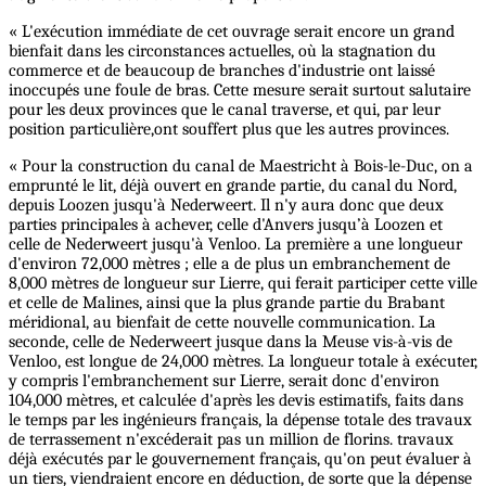
« L'exécution immédiate de cet ouvrage serait encore un grand
bienfait dans les circonstances actuelles, où la stagnation du
commerce et de beaucoup de branches d'industrie ont laissé
inoccupés une foule de bras. Cette mesure serait surtout salutaire
pour les deux provinces que le canal traverse, et qui, par leur
position particulière,ont souffert plus que les autres provinces.
« Pour la construction du canal de Maestricht à Bois-le-Duc, on a
emprunté le lit, déjà ouvert en grande partie, du canal du Nord,
depuis Loozen jusqu'à Nederweert. Il n'y aura donc que deux
parties principales à achever, celle d'Anvers jusqu’à Loozen et
celle de Nederweert jusqu'à Venloo. La première a une longueur
d'environ 72,000 mètres ; elle a de plus un embranchement de
8,000 mètres de longueur sur Lierre, qui ferait participer cette ville
et celle de Malines, ainsi que la plus grande partie du Brabant
méridional, au bienfait de cette nouvelle communication. La
seconde, celle de Nederweert jusque dans la Meuse vis-à-vis de
Venloo, est longue de 24,000 mètres. La longueur totale à exécuter,
y compris l'embranchement sur Lierre, serait donc d'environ
104,000 mètres, et calculée d'après les devis estimatifs, faits dans
le temps par les ingénieurs français, la dépense totale des travaux
de terrassement n'excéderait pas un million de florins. travaux
déjà exécutés par le gouvernement français, qu'on peut évaluer à
un tiers, viendraient encore en déduction, de sorte que la dépense