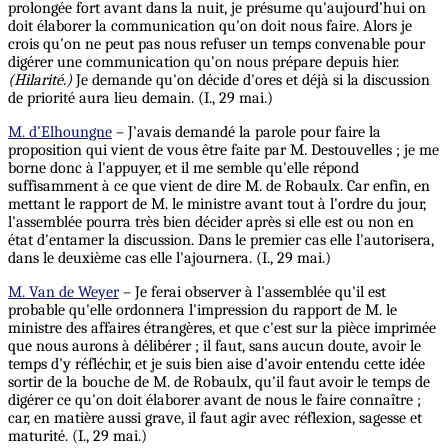
prolongée fort avant dans la nuit, je présume qu'aujourd’hui on
doit élaborer la communication qu'on doit nous faire. Alors je
crois qu'on ne
peut
pas nous refuser un temps convenable pour
digérer une communication qu'on nous prépare depuis hier.
(Hilarité.)
Je demande qu'on décide d'ores et déjà si la discussion
de priorité aura lieu demain. (I., 29 mai.)
M. d’Elhoungne
– J'avais demandé la parole pour faire la
proposition qui vient de vous être faite par M. Destouvelles ; je me
borne donc à l'appuyer, et il me semble qu'elle répond
suffisamment à ce que vient de dire M. de Robaulx.
Car
enfin, en
mettant le rapport de M. le ministre avant tout à l'ordre du jour,
l'assemblée pourra très bien décider après si elle est ou non en
état d'entamer la discussion. Dans le premier cas elle l'autorisera,
dans le deuxième cas elle l'ajournera. (I., 29 mai.)
M. Van de Weyer
– Je ferai observer à l'assemblée qu'il est
probable qu'elle ordonnera l'impression du rapport de M. le
ministre des affaires étrangères, et que c'est sur la pièce imprimée
que nous aurons à délibérer ; il faut, sans aucun doute, avoir le
temps d'y réfléchir, et je suis bien aise d'avoir entendu cette idée
sortir de la bouche de M. de Robaulx, qu'il faut avoir le temps de
digérer ce qu'on doit élaborer avant de nous le faire connaître ;
car, en matière aussi grave, il faut agir avec réflexion, sagesse et
maturité. (I., 29 mai.)