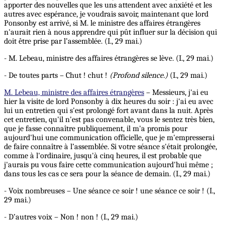
apporter des nouvelles que les uns attendent avec anxiété et les
autres avec espérance, je voudrais savoir, maintenant que
lord
Ponsonby est arrivé, si M. le ministre des affaires étrangères
n'aurait rien à nous apprendre qui pût influer sur la décision qui
doit être prise par l’assemblée. (I., 29 mai.)
- M. Lebeau, ministre des affaires étrangères se lève. (I., 29 mai.)
- De toutes parts – Chut ! chut !
(Profond silence.)
(I., 29 mai.)
M. Lebeau, ministre des affaires étrangères
– Messieurs, j'ai eu
hier la visite de lord Ponsonby à dix heures du soir : j'ai eu avec
lui un entretien qui s'est prolongé fort avant dans la nuit. Après
cet entretien, qu'il n'est pas convenable, vous le sentez très bien,
que je fasse connaître publiquement, il m'a promis pour
aujourd'hui une communication officielle, que je m'empresserai
de faire connaître à l’assemblée. Si votre séance s'était prolongée,
comme à l'ordinaire, jusqu'à cinq heures, il est probable que
j'aurais pu vous
faire
cette communication aujourd'hui même ;
dans tous les cas ce sera pour la séance de demain. (I., 29 mai.)
- Voix nombreuses – Une séance ce soir ! une séance ce soir ! (I.,
29 mai.)
- D’autres voix – Non ! non ! (I., 29 mai.)