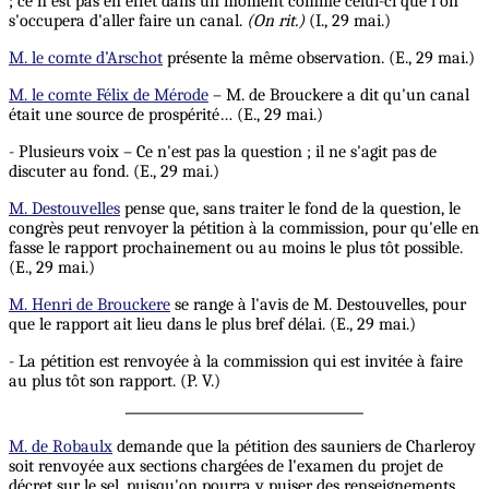
; ce n'est pas en effet dans un moment comme celui-ci que l'on
s'occupera d'aller faire un canal.
(On rit.)
(I., 29 mai.)
M. le comte d’Arschot
présente la même observation. (E., 29 mai.)
M. le comte Félix de Mérode
– M. de Brouckere a dit qu'un canal
était une source de prospérité… (E., 29 mai.)
- Plusieurs voix – Ce n'est pas la question ; il ne s'agit pas de
discuter au fond. (E., 29 mai.)
M. Destouvelles
pense que, sans traiter le fond de la question, le
congrès peut renvoyer la pétition à la commission, pour qu'elle en
fasse le rapport prochainement ou au moins le plus tôt possible.
(E., 29 mai.)
M. Henri de Brouckere
se range à l'avis de M. Destouvelles, pour
que le rapport ait lieu dans le plus bref délai. (E., 29 mai.)
- La pétition est renvoyée à la commission qui est invitée à faire
au plus tôt son rapport. (P. V.)
M. de Robaulx
demande que la pétition des sauniers de Charleroy
soit renvoyée aux sections chargées de l'examen du projet de
décret sur le sel, puisqu'on pourra y puiser des renseignements