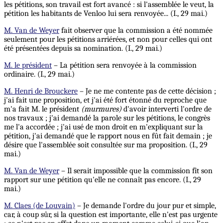
les pétitions, son travail est fort avancé : si l'assemblée le veut, la
pétition les habitants de Venloo lui sera renvoyée... (I., 29 mai.)
M. Van de Weyer
fait observer que la commission a été nommée
seulement pour les pétitions arriérées, et non pour celles qui ont
été présentées depuis sa nomination. (I., 29 mai.)
M. le président
– La pétition sera renvoyée à la commission
ordinaire. (I., 29 mai.)
M. Henri de Brouckere
– Je ne me contente pas de cette décision ;
j'ai fait une proposition, et j'ai été fort étonné du reproche que
m'a fait M. le président
(murmures)
d'avoir interverti l'ordre de
nos travaux ; j'ai demandé la parole sur les pétitions, le congrès
me l'a accordée ; j'ai usé de mon droit en m'expliquant sur la
pétition, j'ai demandé que le rapport nous en fût fait
demain
; je
désire que l'assemblée soit consultée sur ma proposition. (I., 29
mai.)
M. Van de Weyer
– Il serait impossible que la commission fît son
rapport sur une pétition qu'elle ne connaît pas encore. (I., 29
mai.)
M. Claes (de Louvain)
– Je demande l'ordre du jour pur et simple,
car, à coup sûr, si la question est importante, elle n'est pas urgente