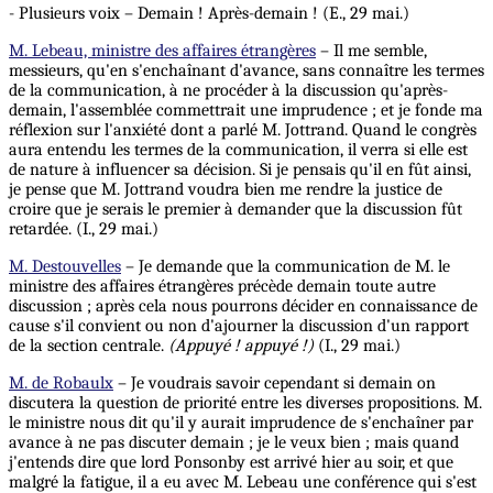
- Plusieurs voix – Demain ! Après-demain ! (E., 29 mai.)
M. Lebeau, ministre des affaires étrangères
– Il me semble,
messieurs, qu'en s'enchaînant d'avance, sans connaître les termes
de la communication, à ne procéder à la discussion qu'après-
demain, l'assemblée commettrait une imprudence ; et je fonde ma
réflexion
sur l'anxiété dont a parlé M. Jottrand. Quand le congrès
aura entendu les termes de la communication, il verra si elle est
de nature à influencer sa décision. Si je pensais qu'il en fût ainsi,
je pense que M. Jottrand voudra bien me rendre la justice de
croire que je serais le premier à demander que la discussion fût
retardée. (I., 29 mai.)
M. Destouvelles
– Je demande que la communication de M. le
ministre des affaires étrangères précède demain toute autre
discussion ; après cela nous pourrons décider en connaissance de
cause s'il convient ou non d'ajourner la discussion d'un rapport
de la section centrale.
(Appuyé ! appuyé !)
(I., 29 mai.)
M. de Robaulx
– Je voudrais savoir cependant si demain on
discutera la question de priorité entre les diverses propositions. M.
le ministre nous dit qu'il y aurait imprudence de s'enchaîner par
avance à ne pas discuter demain ; je le veux bien ; mais quand
j'entends dire que lord Ponsonby est arrivé hier au soir, et que
malgré la fatigue, il a eu avec M. Lebeau une conférence qui s'est