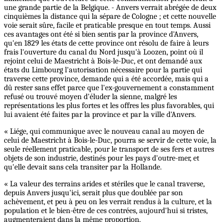
une grande partie de la Belgique. - Anvers verrait abrégée de deux
cinquièmes la distance qui la sépare de Cologne ; et cette nouvelle
voie serait sûre, facile et praticable presque en tout temps. Aussi
ces avantages ont été si bien sentis par la province d'Anvers,
qu'en 1829 les états de cette province ont résolu de faire à leurs
frais l'ouverture du canal du Nord jusqu'à Loozen, point où il
rejoint celui de Maestricht à Bois-le-Duc, et ont demandé aux
états du Limbourg l'autorisation nécessaire pour la partie qui
traverse cette province, demande qui a été accordée, mais qui a
dû rester sans effet parce que l'ex-gouvernement a constamment
refusé ou trouvé moyen d'éluder la sienne, malgré les
représentations les plus fortes et les offres les plus favorables, qui
lui avaient été faites par la province et par la ville d'Anvers.
« Liége, qui communique avec le nouveau canal au moyen de
celui de Maestricht à Bois-le-Duc, pourra se servir de cette voie, la
seule réellement praticable, pour le transport de ses fers et autres
objets de son industrie, destinés pour les pays d'outre-mer, et
qu'elle devait sans cela transiter par la Hollande.
« La valeur des terrains arides et stériles que le canal traverse,
depuis Anvers jusqu'ici, serait plus que doublée par son
achèvement, et peu à peu on les verrait rendus à la culture, et la
population et le bien-être de ces contrées, aujourd'hui si tristes,
augmenteraient dans la même proportion.