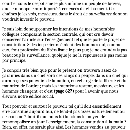
courber sous le despotisme le plus infâme un peuple de braves,
que le monopole aurait porté à cet excès d'avilissement. Ces
chaînes je les vois, messieurs, dans le droit de
surveillance
dont on
voudrait investir le pouvoir.
Je suis loin de soupçonner les intentions de mes honorables
collègues composant la section centrale, qui ont cru devoir
conserver l'article sur l'enseignement tel que le porte le projet de
constitution. Si les inspecteurs étaient des hommes qui, comme
eux, font profession du libéralisme le plus pur, je ne craindrais pas
beaucoup la surveillance, quoique je ne la repousserais pas moins
par principe.
Je conçois très bien que pour le présent on trouvera assez de
garanties dans un chef sorti des rangs du peuple, dans un chef qui
aura reçu ses pouvoirs de la nation, en échange de la liberté et du
maintien de l'ordre ; mais les intentions restent, messieurs, et les
hommes changent, et c'est
(page 627)
pour l'avenir que nous
élevons notre édifice social.
Tout pouvoir, et surtout le pouvoir tel qu'il doit essentiellement
être constitué aujourd'hui, ne tend-il pas assez naturellement au
despotisme ? faut-il que nous lui laissions le moyen de
remonopoliser un jour l'enseignement, la constitution à la main ?
Rien, en effet, ne serait plus aisé. Les hommes vendus au pouvoir