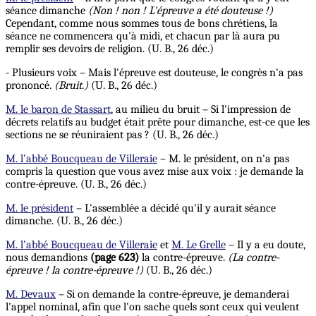
séance dimanche
(Non ! non ! L'épreuve a été douteuse !)
Cependant, comme nous sommes tous de bons chrétiens, la
séance ne commencera qu'à midi, et chacun par là aura pu
remplir ses devoirs de religion. (U. B., 26 déc.)
- Plusieurs voix – Mais l'épreuve est douteuse, le congrès n'a pas
prononcé.
(Bruit.)
(U. B., 26 déc.)
M. le baron de Stassart
, au milieu du bruit – Si l'impression de
décrets relatifs au budget était prête pour dimanche, est-ce que les
sections ne se réuniraient pas ? (U. B., 26 déc.)
M. l’abbé Boucqueau de Villeraie
– M. le président, on n'a pas
compris la question que vous avez mise aux voix : je demande la
contre-épreuve. (U. B., 26 déc.)
M. le président
– L'assemblée a décidé qu'il y aurait séance
dimanche. (U. B., 26 déc.)
M. l’abbé Boucqueau de Villeraie
et
M. Le Grelle
– Il y a eu doute,
nous demandions
(page 623)
la contre-épreuve.
(La contre-
épreuve ! la
contre-épreuve !)
(U. B., 26 déc.)
M. Devaux
– Si on demande la contre-épreuve, je demanderai
l'appel nominal, afin que l'on sache quels sont ceux qui veulent