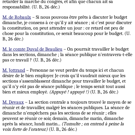
retarder la marche du congrès, et afin que chacun ait sa
responsabilité. (U. B., 26 déc.)
M. de Robaulx
– Si nous pouvons être prêts à discuter le budget
dimanche, je consens à ce qu'il y ait séance ; si c'est pour discuter
la constitution, on peut attendre un jour : ce retard est peu de
chose pour la constitution, ce serait beaucoup pour le budget. (U.
B., 26 déc.)
M. le comte Duval de Beaulieu
– On pourrait travailler le budget
dans les sections, dimanche ; la séance publique n'entravera-t-elle
pas ce travail ? (U. B., 26 déc.)
M. Jottrand
– Personne ne veut perdre du temps ici et chacun
désire de le bien employer. Je crois qu'il vaudrait mieux que les
sections s'assemblassent dimanche pour travailler le budget, et
qu'il n'y eût pas de séance publique ; le temps serait tout aussi
bien et mieux employé.
(Appuyé ! appuyé !)
(U. B., 26 déc.)
M. Devaux
– La section centrale a toujours trouvé le moyen de se
réunir et de travailler, malgré les séances publiques. La séance de
dimanche n'empêchera pas les sections de se réunir ; elles
peuvent se réunir ce soir, demain, dimanche matin, dimanche
après la séance, lundi matin...
(Tumulte ; on entend
à peine la
voix forte de l'orateur.)
(U. B., 26 déc.)