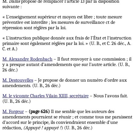
M
. Dams
propose de remplacer l'article 13 par la disposition
suivante :
« L'enseignement supérieur et moyen est libre ; toute mesure
préventive est interdite ; les mesures de surveillance ct de
répression sont réglées par la loi.
« L'instruction publique donnée aux frais de l'État et l'instruction
primaire sont également réglées par la loi. » (U. B., et C. 26 déc., A.
C. et A.)
M. Alexandre Rodenbach
– Il faut renvoyer à une commission ; il
y a presque autant d'amendements que sur l'autre article. (U. B.,
26 déc.)
M. Destouvelles
– Je propose de donner un numéro d'ordre aux
amendements. (U. B., 26 déc.)
M. le vicomte Charles Vilain XIIII, secrétaire
– Nous l'avons fait.
(U. B., 26 déc.)
M. Forgeur
–
(page 626)
Il me semble que les auteurs des
amendements pourraient se réunir ; et comme tous me paraissent
d'accord sur le principe, ils conviendraient ensemble d'une
rédaction,
(Appuyé !
appuyé !
) (U. B., 26 déc.)