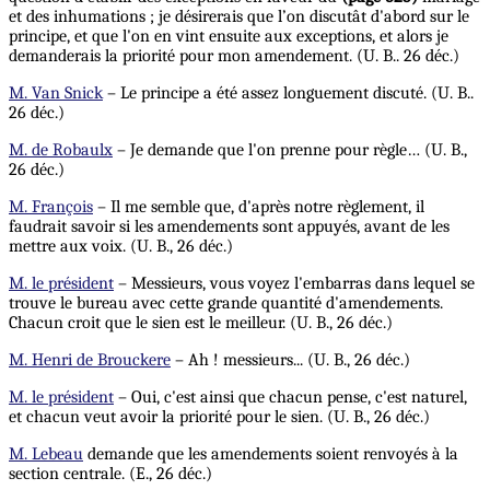
et des inhumations ; je désirerais que l’on discutât d'abord sur le
principe, et que l'on en vint ensuite aux exceptions, et alors je
demanderais la priorité pour mon amendement. (U. B.. 26 déc.)
M. Van Snick
– Le principe a été assez longuement discuté. (U. B..
26 déc.)
M. de Robaulx
– Je demande que l'on prenne pour règle… (U. B.,
26 déc.)
M. François
– Il me semble que, d'après notre règlement, il
faudrait savoir si les amendements sont appuyés, avant de les
mettre aux voix. (U. B., 26 déc.)
M. le président
– Messieurs, vous voyez l'embarras dans lequel se
trouve le bureau avec cette grande quantité d'amendements.
Chacun croit que le sien est le meilleur. (U. B., 26 déc.)
M. Henri de Brouckere
– Ah ! messieurs... (U. B., 26 déc.)
M. le président
– Oui, c'est ainsi que chacun pense, c'est naturel,
et chacun veut avoir la priorité pour le sien. (U. B., 26 déc.)
M. Lebeau
demande que les amendements soient renvoyés à la
section centrale. (E., 26 déc.)