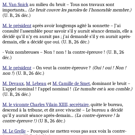
M. Van Snick
au milieu du bruit – Tous nos travaux sont
importants...
(Le bruit couvre les paroles
de
l'honorable membre.)
(U. B., 26 déc.)
M. le président
après avoir longtemps agité la sonnette – J'ai
consulté l'assemblée pour savoir s'il y aurait séance demain, elle a
décidé qu'il n'y en aurait pas ; j'ai demandé s'il y en aurait après-
demain, elle a décidé que oui. (U. B., 26 déc.)
- Voix nombreuses – Non ! non ! la contre-épreuve ! (U. B., 26
déc.)
M. le président
– On veut la contre-épreuve ?
(Oui ! oui !
Non !
non !
) (U. B., 26 déc.)
M. Devaux
,
M. Lebeau
et
M. Camille de Smet
, dominant le bruit –
L'appel nominal ! l'appel nominal !
(Le tumulte est
à
son comble.)
(U. B., 26 déc.)
M. le vicomte Charles Vilain XIIII, secrétaire
, quitte le bureau,
descend à la tribune, et dit avec vivacité – Le bureau a décidé
qu'il y aurait séance après-demain...
(La contre-épreuve !
la
contre-épreuve !)
(U B., 26 déc.)
M. Le Grelle
– Pourquoi ne mettez-vous pas aux voix la contre-