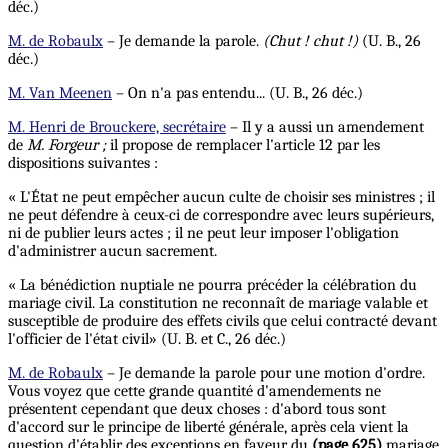
déc.)
M. de Robaulx
– Je demande la parole.
(Chut ! chut !)
(U. B., 26
déc.)
M. Van Meenen
– On n'a pas entendu... (U. B., 26 déc.)
M. Henri de Brouckere, secrétaire
– Il y a aussi un amendement
de
M. Forgeur ;
il propose de remplacer l'article 12 par les
dispositions suivantes :
« L'État ne peut empêcher aucun culte de choisir ses ministres ; il
ne peut défendre à ceux-ci de correspondre avec leurs supérieurs,
ni de publier leurs actes ; il ne peut leur imposer l'obligation
d'administrer aucun sacrement.
« La bénédiction nuptiale ne pourra précéder la célébration du
mariage civil. La constitution ne reconnaît de mariage valable et
susceptible de produire des effets civils que celui contracté devant
l'officier de l'état civil» (U. B. et C., 26 déc.)
M. de Robaulx
– Je demande la parole pour une motion d'ordre.
Vous voyez que cette grande quantité d'amendements ne
présentent cependant que deux choses : d'abord tous sont
d'accord sur le principe de liberté générale, après cela vient la
question d'établir des exceptions en faveur du
(page 625)
mariage