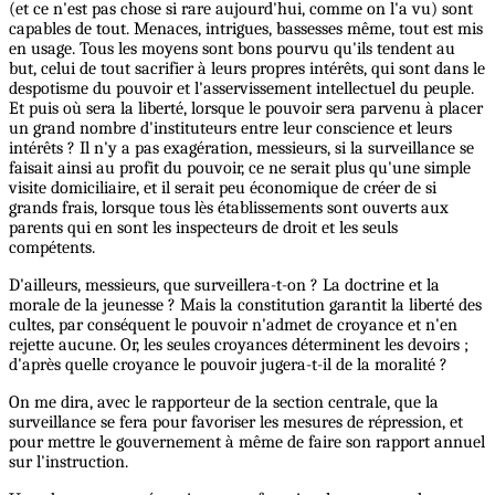
(et ce n'est pas chose si rare aujourd'hui, comme on l'a vu) sont
capables de tout. Menaces, intrigues, bassesses même, tout est mis
en usage. Tous les moyens sont bons pourvu qu'ils tendent au
but, celui de tout sacrifier à leurs propres intérêts, qui sont dans le
despotisme du pouvoir et l'asservissement intellectuel du peuple.
Et puis où sera la liberté, lorsque le pouvoir sera parvenu à placer
un grand nombre d'instituteurs entre leur conscience et leurs
intérêts ? Il n'y a pas exagération, messieurs, si la surveillance se
faisait ainsi au profit du pouvoir, ce ne serait plus qu'une simple
visite domiciliaire, et il serait peu économique de créer de si
grands frais, lorsque tous lès établissements sont ouverts aux
parents qui en sont les inspecteurs de droit et les seuls
compétents.
D'ailleurs, messieurs, que surveillera-t-on ? La doctrine et la
morale de la jeunesse ? Mais la constitution garantit la liberté des
cultes, par conséquent le pouvoir n'admet de croyance et n'en
rejette aucune. Or, les seules croyances déterminent les devoirs ;
d'après quelle croyance le pouvoir jugera-t-il de la moralité ?
On me dira, avec le rapporteur de la section centrale, que la
surveillance se fera pour favoriser les mesures de répression, et
pour mettre le gouvernement à même de faire son rapport annuel
sur l'instruction.