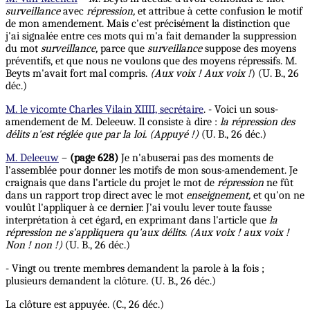
surveillance
avec
répression,
et attribue à cette confusion le motif
de mon amendement. Mais c'est précisément la distinction que
j'ai signalée entre ces mots qui m'a fait demander la suppression
du mot
surveillance,
parce que
surveillance
suppose des moyens
préventifs, et que nous ne voulons que des moyens répressifs. M.
Beyts m'avait fort mal compris.
(Aux
voix !
Aux
voix !
) (U. B., 26
déc.)
M. le vicomte Charles Vilain XIIII, secrétaire
. - Voici un sous-
amendement de M. Deleeuw. Il consiste à dire :
la répression des
délits
n'est réglée que par la loi. (Appuyé !)
(U. B., 26 déc.)
M. Deleeuw
–
(page 628)
Je n'abuserai pas des moments de
l'assemblée pour donner les motifs de mon sous-amendement. Je
craignais que dans l'article du projet le mot de
répression
ne fût
dans un rapport trop direct avec le mot
enseignement,
et qu'on ne
voulût l'appliquer à ce dernier. J'ai voulu lever toute fausse
interprétation à cet égard, en exprimant dans l'article que
la
répression ne s'appliquera qu'aux délits. (Aux voix ! aux voix !
Non !
non !)
(U. B., 26 déc.)
- Vingt ou trente membres demandent la parole à la fois ;
plusieurs demandent la clôture. (U. B., 26 déc.)
La clôture est appuyée. (C., 26 déc.)