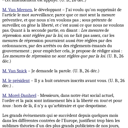
- Cet amendement est appuyé. (U. B., 26 déc.)
M. Van Meenen
, le développant – J'ai voulu qu'on supprimât de
l'article le mot
surveillance,
parce que ce mot sent la mesure
préventive, et que nous n'en voulons pas ; sous prétexte de
surveiller, on gêne la liberté, et c'est aussi ce que nous ne voulons
pas. Quant à la seconde partie, en disant :
Les mesures
de
répress
ion
sont réglées par la loi,
on ne fait pas assez, car les
mesures de répression pourraient aussi être réglées par des
ordonnances, par des arrêtés ou des règlements émanés du
gouvernement ; pour empêcher cela, je propose de rédiger ainsi :
Les mesures
de
répression
ne
sont réglées que par la loi.
(U. B., 26
déc.)
M. Van Snick
– Je demande la parole. (U. B., 26 déc.)
M. le président
– Il y a huit orateurs inscrits avant vous. (U. B., 26
déc.) .
M. Morel-Danheel
- Messieurs, dans notre état social actuel,
l'ordre et la paix sont intimement liés à la liberté en
tout
et pour
tous :
hors de là, il n'y a qu'arbitraire et que despotisme.
Les grands événements qui se succèdent depuis quelques mois
dans les différentes contrées de l'Europe, justifient trop bien les
sublimes théories d'un des plus grands publicistes de nos jours,