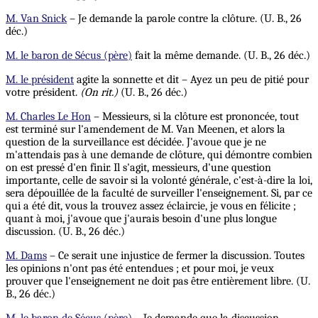
M. Van Snick
– Je demande la parole contre la clôture. (U. B., 26
déc.)
M. le baron de Sécus (père)
fait la même demande. (U. B., 26 déc.)
M. le président
agite la sonnette et dit – Ayez un peu de pitié pour
votre président.
(On rit.)
(U. B., 26 déc.)
M. Charles Le Hon
– Messieurs, si la clôture est prononcée, tout
est terminé sur l'amendement de M. Van Meenen, et alors la
question de la surveillance est décidée. J'avoue que je ne
m'attendais pas à une demande de clôture, qui démontre combien
on est pressé d'en finir. Il s'agit, messieurs, d'une question
importante, celle de savoir si la volonté générale, c'est-à-dire la loi,
sera dépouillée de la faculté de surveiller l'enseignement. Si, par ce
qui a été dit, vous la trouvez assez éclaircie, je vous en félicite ;
quant à moi, j'avoue que j'aurais besoin d'une plus longue
discussion. (U. B., 26 déc.)
M. Dams
– Ce serait une injustice de fermer la discussion. Toutes
les opinions n'ont pas été entendues ; et pour moi, je veux
prouver que l'enseignement ne doit pas être entièrement libre. (U.
B., 26 déc.)