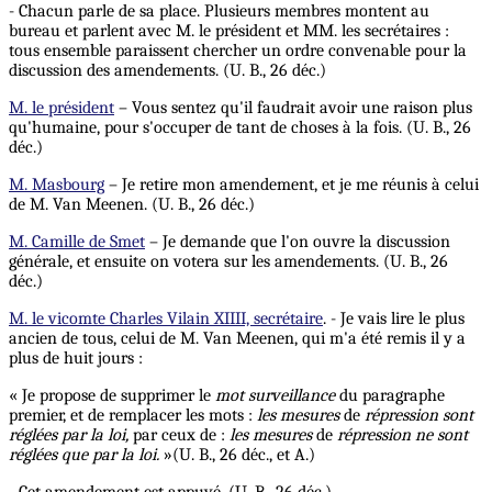
- Chacun parle de sa place. Plusieurs membres montent au
bureau et parlent avec M. le président et MM. les secrétaires :
tous ensemble paraissent chercher un ordre convenable pour la
discussion des amendements. (U. B., 26 déc.)
M. le président
– Vous sentez qu'il faudrait avoir une raison plus
qu'humaine, pour s'occuper de tant de choses à la fois. (U. B., 26
déc.)
M. Masbourg
– Je retire mon amendement, et je me réunis à celui
de M. Van Meenen. (U. B., 26 déc.)
M. Camille de Smet
– Je demande que l'on ouvre la discussion
générale, et ensuite on votera sur les amendements. (U. B., 26
déc.)
M. le vicomte Charles Vilain XIIII, secrétaire
. - Je vais lire le plus
ancien de tous, celui de M. Van Meenen, qui m'a été remis il y a
plus de huit jours :
« Je propose de supprimer le
mot surveillance
du paragraphe
premier, et de remplacer les mots :
les mesures
de
répression sont
réglées par la loi,
par ceux de :
les mesures
de
répression ne
sont
réglées que par
la loi.
»(U. B., 26 déc., et A.)