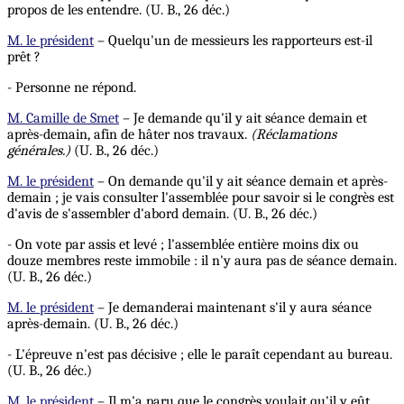
propos de les entendre. (U. B., 26 déc.)
M. le président
– Quelqu'un de messieurs les rapporteurs est-il
prêt ?
- Personne ne répond.
M. Camille de Smet
– Je demande qu'il y ait séance demain et
après-demain, afin de hâter nos travaux.
(Réclamations
générales.)
(U. B., 26 déc.)
M. le président
– On demande qu'il y ait séance demain et après-
demain ; je vais consulter l'assemblée pour savoir si le congrès est
d'avis de s'assembler d'abord demain. (U. B., 26 déc.)
- On vote par assis et levé ; l'assemblée entière moins dix ou
douze membres reste immobile : il n'y aura pas de séance demain.
(U. B., 26 déc.)
M. le président
– Je demanderai maintenant s'il y aura séance
après-demain. (U. B., 26 déc.)
- L'épreuve n'est pas décisive ; elle le paraît cependant au bureau.
(U. B., 26 déc.)
M. le président
– Il m'a paru que le congrès voulait qu'il y eût