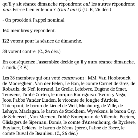
qu'il y ait séance dimanche répondront
oui,
les autres répondront
non.
Est-ce bien entendu ?
(Oui ! oui !)
(U. B., 26 déc.)
- On procède à l'appel nominal
160 membres y répondent.
122 votent pour la séance de dimanche.
38 votent contre. (C., 26 déc.)
En conséquence l'assemblée décide qu'il y aura séance dimanche,
à midi. (P. V.)
Les 38 membres qui ont voté
contre
sont ; MM. Van Hoobrouck
de Mooreghem, Van der Belen, Le Bon, le comte Cornet de Grez, de
Robaulx, de Nef, Jottrand, Le Grelle, Lefebvre, Eugène de Smet,
Teuwens, l'abbé Corten, le marquis Rodriguez d'Evora y Vega,
Joos, l'abbé Vander Linden, le vicomte de Jonghe d'Ardoie,
Thienpont, le baron de Liedel de Weil, Masbourg, de Ville, de
Lehaye, Maclagan, le baron de Stockhem, Wyvekens, le baron Osy,
de Schiervel , Van Meenen, l'abbé Boucqueau de Villeraie, Peeters,
Olislagers de Sipernau, Domis, le comte d'Ansembourg, de Ryckere,
Buylaert, Gelders, le baron de Sécus (père), l'abbé de Foere, le
comte Duval de Beaulieu. (C., 26 déc.)