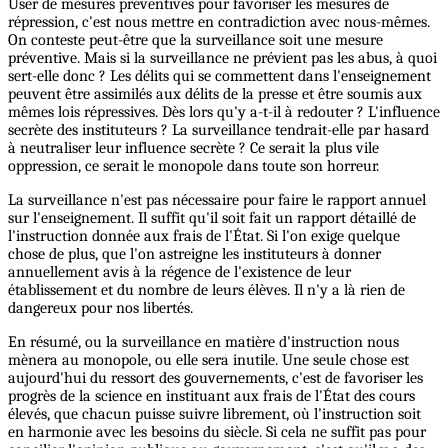
User de mesures préventives pour favoriser les mesures de
répression, c'est nous mettre en contradiction avec nous-mêmes.
On conteste peut-être que la surveillance soit une mesure
préventive. Mais si la surveillance ne prévient pas les abus, à quoi
sert-elle donc ? Les délits qui se commettent dans l'enseignement
peuvent être assimilés aux délits de la presse et être soumis aux
mêmes lois répressives. Dès lors qu'y a-t-il à redouter ? L'influence
secrète des instituteurs ? La surveillance tendrait-elle par hasard
à neutraliser leur influence secrète ? Ce serait la plus vile
oppression, ce serait le monopole dans toute son horreur.
La surveillance n'est pas nécessaire pour faire le rapport annuel
sur l'enseignement. Il suffit qu'il soit fait un rapport détaillé de
l'instruction donnée aux frais de l'État. Si l'on exige quelque
chose de plus, que l'on astreigne les instituteurs à donner
annuellement avis à la régence de l'existence de leur
établissement et du nombre de leurs élèves. Il n'y a là rien de
dangereux pour nos libertés.
En résumé, ou la surveillance en matière d'instruction nous
mènera au monopole, ou elle sera inutile. Une seule chose est
aujourd'hui du ressort des gouvernements, c'est de favoriser les
progrès de la science en instituant aux frais de l'État des cours
élevés, que chacun puisse suivre librement, où l'instruction soit
en harmonie avec les besoins du siècle. Si cela ne suffit pas pour