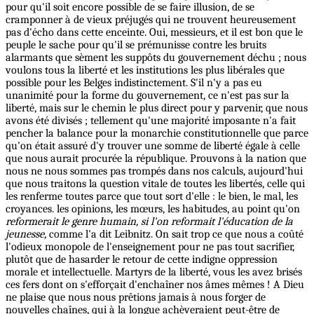
pour qu'il soit encore possible de se faire illusion, de se
cramponner à de vieux préjugés qui ne trouvent heureusement
pas d'écho dans cette enceinte. Oui, messieurs, et il est bon que le
peuple le sache pour qu'il se prémunisse contre les bruits
alarmants que sèment les suppôts du gouvernement déchu ; nous
voulons tous la liberté et les institutions les plus libérales que
possible pour les Belges indistinctement. S'il n'y a pas eu
unanimité pour la forme du gouvernement, ce n'est pas sur la
liberté, mais sur le chemin le plus direct pour y parvenir, que nous
avons été divisés ; tellement qu'une majorité imposante n'a fait
pencher la balance pour la monarchie constitutionnelle que parce
qu'on était assuré d'y trouver une somme de liberté égale à celle
que nous aurait procurée la république. Prouvons à la nation que
nous ne nous sommes pas trompés dans nos calculs, aujourd'hui
que nous traitons la question vitale de toutes les libertés, celle qui
les renferme toutes parce que tout sort d'elle : le bien, le mal, les
croyances. les opinions, les mœurs, les habitudes, au point qu'on
reformerait le genre humain, si l'on reformait l'éducation de la
jeunesse,
comme l'a dit Leibnitz. On sait trop ce que nous a coûté
l'odieux monopole de l'enseignement pour ne pas tout sacrifier,
plutôt que de hasarder le retour de cette indigne oppression
morale et intellectuelle. Martyrs de la liberté, vous les avez brisés
ces fers dont on s'efforçait d'enchaîner nos âmes mêmes ! A Dieu
ne plaise que nous nous prêtions jamais à nous forger de
nouvelles chaînes, qui à la longue achèveraient peut-être de