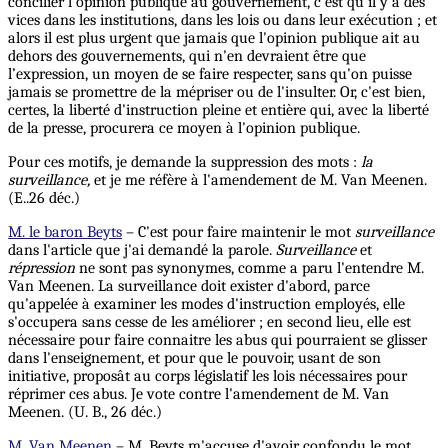
concilier l'opinion publique au gouvernement, c'est qu'il y a des
vices dans les institutions, dans les lois ou dans leur exécution ; et
alors il est plus urgent que jamais que l'opinion publique ait au
dehors des gouvernements, qui n'en devraient être que
l’expression, un moyen de se faire respecter, sans qu'on puisse
jamais se promettre de la mépriser ou de l'insulter. Or, c'est bien,
certes, la liberté d'instruction pleine et entière qui, avec la liberté
de la presse, procurera ce moyen à l'opinion publique.
Pour ces motifs, je demande la suppression des mots :
la
surveillance,
et je me réfère à l'amendement de M. Van Meenen.
(E..26 déc.)
M. le baron Beyts
– C'est pour faire maintenir le mot
surveillance
dans l'article que j'ai demandé la parole.
Surveillance
et
répression
ne sont pas synonymes, comme a paru l'entendre M.
Van Meenen. La surveillance doit exister d'abord, parce
qu'appelée à examiner les modes d'instruction employés, elle
s'occupera sans cesse de les améliorer ; en second lieu, elle est
nécessaire pour faire connaitre les abus qui pourraient se glisser
dans l'enseignement, et pour que le pouvoir, usant de son
initiative, proposât au corps législatif les lois nécessaires pour
réprimer ces abus. Je vote contre l'amendement de M. Van
Meenen. (U. B., 26 déc.)
M. Van Meenen
– M. Beyts m'accuse d'avoir confondu le mot