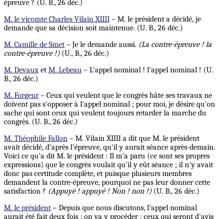
épreuve ? (U. B., 26 déc.)
M. le vicomte Charles Vilain XIIII
– M. le président a décidé, je
demande que sa décision soit maintenue. (U. B., 26 déc.)
M. Camille de Smet
– Je le demande aussi.
(La contre-épreuve ! la
contre-épreuve !)
(U., B., 26 déc.)
M. Devaux
et
M. Lebeau
– L'appel nominal ! l'appel nominal ! (U.
B., 26 déc.)
M. Forgeur
– Ceux qui veulent que le congrès hâte ses travaux ne
doivent pas s'opposer à l'appel nominal ; pour moi, je désire qu'on
sache qui sont ceux qui veulent toujours retarder la marche du
congrès. (U. B., 26 déc.)
M. Théophile Fallon
– M. Vilain XIIII a dit que M. le président
avait décidé, d'après l'épreuve, qu'il y aurait séance après-demain.
Voici ce qu'a dit M. le président : Il m'a paru (ce sont ses propres
expressions) que le congrès voulait qu'il y eût séance ; il n'y avait
donc pas certitude complète, et puisque plusieurs membres
demandent la contre-épreuve, pourquoi ne pas leur donner cette
satisfaction ?
(Appuyé ! appuyé ! Non !
non !)
(U. B., 26 déc.)
M. le président
– Depuis que nous discutons, l'appel nominal
aurait été fait deux fois ; on va y procéder : ceux qui seront d'avis