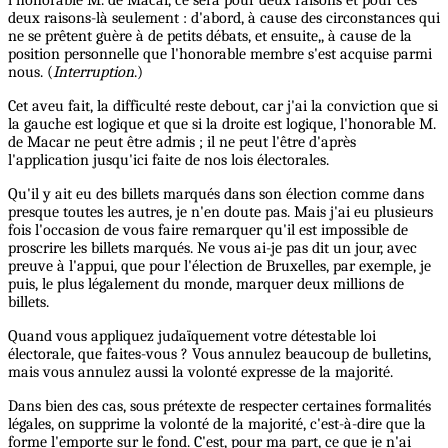
l'honorable M. de Macar, ce sera pour deux raisons et pour ces
deux raisons-là seulement : d'abord, à cause des circonstances qui
ne se prêtent guère à de petits débats, et ensuite,, à cause de la
position personnelle que l'honorable membre s'est acquise parmi
nous. (
Interruption
.)
Cet aveu fait, la difficulté reste debout, car j'ai la conviction que si
la gauche est logique et que si la droite est logique, l'honorable M.
de Macar ne peut être admis ; il ne peut l'être d'après
l'application jusqu'ici faite de nos lois électorales.
Qu'il y ait eu des billets marqués dans son élection comme dans
presque toutes les autres, je n'en doute pas. Mais j'ai eu plusieurs
fois l'occasion de vous faire remarquer qu'il est impossible de
proscrire les billets marqués. Ne vous ai-je pas dit un jour, avec
preuve à l'appui, que pour l'élection de Bruxelles, par exemple, je
puis, le plus légalement du monde, marquer deux millions de
billets.
Quand vous appliquez judaïquement votre détestable loi
électorale, que faites-vous ? Vous annulez beaucoup de bulletins,
mais vous annulez aussi la volonté expresse de la majorité.
Dans bien des cas, sous prétexte de respecter certaines formalités
légales, on supprime la volonté de la majorité, c'est-à-dire que la
forme l'emporte sur le fond. C'est, pour ma part, ce que je n'ai