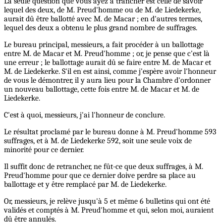
La seule question que vous ayez à trancher est celle de savoir
lequel des deux, de M. Preud'homme ou de M. de Liedekerke,
aurait dû être ballotté avec M. de Macar ; en d'autres termes,
lequel des deux a obtenu le plus grand nombre de suffrages.
Le bureau principal, messieurs, a fait procéder à un ballottage
entre M. de Macar et M. Preud'homme ; or, je pense que c'est là
une erreur ; le ballottage aurait dû se faire entre M. de Macar et
M. de Liedekerke. S'il en est ainsi, comme j'espère avoir l'honneur
de vous le démontrer, il y aura lieu pour la Chambre d'ordonner
un nouveau ballottage, cette fois entre M. de Macar et M. de
Liedekerke.
C'est à quoi, messieurs, j'ai l'honneur de conclure.
Le résultat proclamé par le bureau donne à M. Preud'homme 593
suffrages, et à M. de Liedekerke 592, soit une seule voix de
minorité pour ce dernier.
Il suffit donc de retrancher, ne fût-ce que deux suffrages, à M.
Preud'homme pour que ce dernier doive perdre sa place au
ballottage et y être remplacé par M. de Liedekerke.
Or, messieurs, je relève jusqu'à 5 et même 6 bulletins qui ont été
validés et comptés à M. Preud'homme et qui, selon moi, auraient
dû être annulés.