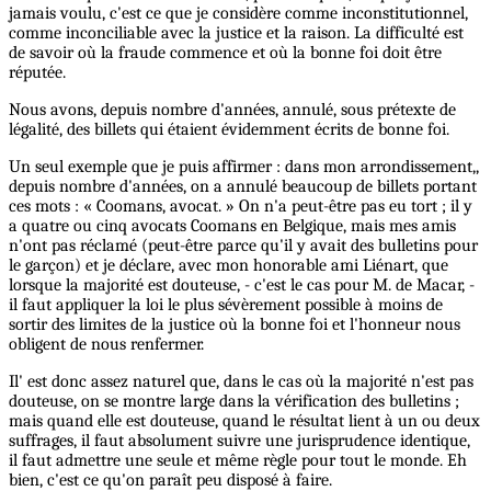
jamais voulu, c'est ce que je considère comme inconstitutionnel,
comme inconciliable avec la justice et la raison. La difficulté est
de savoir où la fraude commence et où la bonne foi doit être
réputée.
Nous avons, depuis nombre d'années, annulé, sous prétexte de
légalité, des billets qui étaient évidemment écrits de bonne foi.
Un seul exemple que je puis affirmer : dans mon arrondissement,,
depuis nombre d'années, on a annulé beaucoup de billets portant
ces mots : « Coomans, avocat. » On n'a peut-être pas eu tort ; il y
a quatre ou cinq avocats Coomans en Belgique, mais mes amis
n'ont pas réclamé (peut-être parce qu'il y avait des bulletins pour
le garçon) et je déclare, avec mon honorable ami Liénart, que
lorsque la majorité est douteuse, - c'est le cas pour M. de Macar, -
il faut appliquer la loi le plus sévèrement possible à moins de
sortir des limites de la justice où la bonne foi et l'honneur nous
obligent de nous renfermer.
Il' est donc assez naturel que, dans le cas où la majorité n'est pas
douteuse, on se montre large dans la vérification des bulletins ;
mais quand elle est douteuse, quand le résultat lient à un ou deux
suffrages, il faut absolument suivre une jurisprudence identique,
il faut admettre une seule et même règle pour tout le monde. Eh
bien, c'est ce qu'on paraît peu disposé à faire.