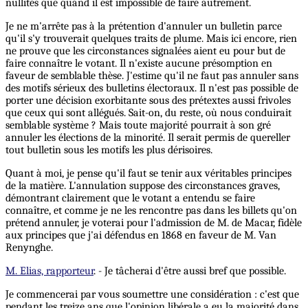
nullités que quand il est impossible de faire autrement.
Je ne m'arrête pas à la prétention d'annuler un bulletin parce
qu'il s'y trouverait quelques traits de plume. Mais ici encore, rien
ne prouve que les circonstances signalées aient eu pour but de
faire connaître le votant. Il n'existe aucune présomption en
faveur de semblable thèse. J'estime qu'il ne faut pas annuler sans
des motifs sérieux des bulletins électoraux. Il n'est pas possible de
porter une décision exorbitante sous des prétextes aussi frivoles
que ceux qui sont allégués. Sait-on, du reste, où nous conduirait
semblable système ? Mais toute majorité pourrait à son gré
annuler les élections de la minorité. Il serait permis de quereller
tout bulletin sous les motifs les plus dérisoires.
Quant à moi, je pense qu'il faut se tenir aux véritables principes
de la matière. L'annulation suppose des circonstances graves,
démontrant clairement que le votant a entendu se faire
connaître, et comme je ne les rencontre pas dans les billets qu'on
prétend annuler, je voterai pour l'admission de M. de Macar, fidèle
aux principes que j'ai défendus en 1868 en faveur de M. Van
Renynghe.
M. Elias, rapporteur
. - Je tâcherai d'être aussi bref que possible.
Je commencerai par vous soumettre une considération : c'est que
pendant les treize ans que l'opinion libérale a eu la majorité dans