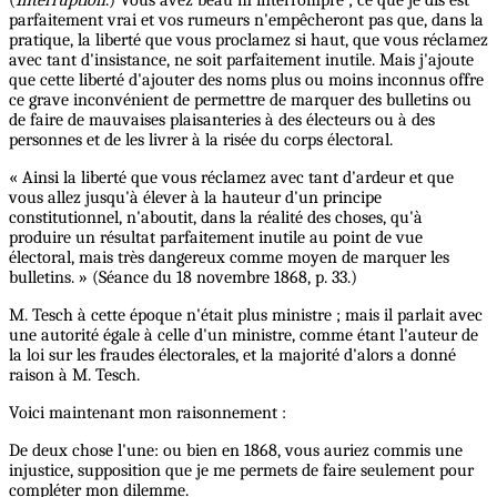
(
Interruption
.) Vous avez beau m'interrompre ; ce que je dis est
parfaitement vrai et vos rumeurs n'empêcheront pas que, dans la
pratique, la liberté que vous proclamez si haut, que vous réclamez
avec tant d'insistance, ne soit parfaitement inutile. Mais j'ajoute
que cette liberté d'ajouter des noms plus ou moins inconnus offre
ce grave inconvénient de permettre de marquer des bulletins ou
de faire de mauvaises plaisanteries à des électeurs ou à des
personnes et de les livrer à la risée du corps électoral.
« Ainsi la liberté que vous réclamez avec tant d'ardeur et que
vous allez jusqu'à élever à la hauteur d'un principe
constitutionnel, n'aboutit, dans la réalité des choses, qu'à
produire un résultat parfaitement inutile au point de vue
électoral, mais très dangereux comme moyen de marquer les
bulletins. » (Séance du 18 novembre 1868, p. 33.)
M. Tesch à cette époque n'était plus ministre ; mais il parlait avec
une autorité égale à celle d'un ministre, comme étant l'auteur de
la loi sur les fraudes électorales, et la majorité d'alors a donné
raison à M. Tesch.
Voici maintenant mon raisonnement :
De deux chose l'une: ou bien en 1868, vous auriez commis une
injustice, supposition que je me permets de faire seulement pour
compléter mon dilemme.