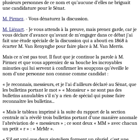
plusieurs personnes de ce nom et qu'aucune d'elles ne briguait
une candidature pour le Sénat.
M. Pirmez
. - Vous dénaturez la discussion.
M. Liénart
. - Je vous attends à la preuve, mais prenez garde, car je
vous déclare d'avance qu'avant de m'engager dans ce débat j'ai
fait une étude spéciale de la discussion qui a abouti en 1868 à
écarter M. Van Renynghe pour faire place à M. Van Merris.
Mais ce n'est pas tout. Il faut que je continue la parole à M.
Pirmez et que vous appreniez de sa bouche les incroyables
minuties qui lui servent à confirmer les soupçons qu'éveille le
nom d'une personne non connue comme candidat :
« Je reconnais, messieurs, et je l'ai d'ailleurs déclaré au Sénat, que
les bulletins portant le mot » « Monsieur » ne sont pas des
bulletins annulables s'il n'y a rien de spécial qui puisse faire
reconnaître les bulletins...
« Mais le tableau imprimé à la suite du rapport de la section
centrale m’a révélé trois bulletins portant d'une manière anomale
l'abréviation de « messieurs » ; ce sont deux « MM » avec chacun
un petit « r » : « MrMr ».
« S'il est vrai que deux singuliers forment un pluriel, c'est une