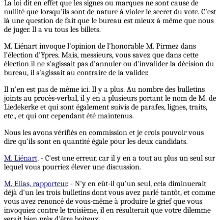
La loi dit en effet que les signes ou marques ne sont cause de
nullité que lorsqu'ils sont de nature à violer le secret du vote. C'est
là une question de fait que le bureau est mieux à même que nous
de juger. Il a vu tous les billets.
M. Liénart invoque l'opinion de l'honorable M. Pirmez dans
l'élection d'Ypres. Mais, messieurs, vous savez que dans cette
élection il ne s'agissait pas d'annuler ou d'invalider la décision du
bureau, il s'agissait au contraire de la valider.
Il n'en est pas de même ici. Il y a plus. Au nombre des bulletins
joints au procès-verbal, il y en a plusieurs portant le nom de M. de
Liedekerke et qui sont également suivis de parafes, lignes, traits,
etc., et qui ont cependant été maintenus.
Nous les avons vérifiés en commission et je crois pouvoir vous
dire qu'ils sont en quantité égale pour les deux candidats.
M. Liénart
. - C'est une erreur, car il y en a tout au plus un seul sur
lequel vous pourriez élever une discussion.
M. Elias, rapporteur
. - N'y en eût-il qu'un seul, cela diminuerait
déjà d'un les trois bulletins dont vous avez parlé tantôt, et comme
vous avez renoncé de vous-même à produire le grief que vous
invoquiez contre le troisième, il en résulterait que votre dilemme
serait bien près d'être boiteux.