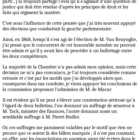
parti ; j'ai toujours partagé l'avis qu'il s'agissait d'une question de
justice qui doit être résolue d'après les principes de droit et les
faits qui régissent la matière.
C'est sous l'influence de cette pensée que j'ai très souvent appuyé
des élections que combattait la gauche parlementaire.
Ainsi, en 1868, lorsqu'il s'est agi de l'élection de M. Van Renynghe,
j'ai pensé que le concurrent de cet honorable membre ne pouvait
être admis et qu'il y avait lieu de procéder à un ballottage entre
les deux compétiteurs.
La majorité de la Chambre n'a pas admis mon opinion, mais cette
décision ne m'a pas convaincu, je l'ai toujours considérée comme
erronée et c'est par les motifs que j'ai développés alors que,
conséquent dans ma conduite, je viens appuyer les conclusions de
la commission proposant l'admission de M. de Macar.
Il est évident qu'il ne peut s'élever une contestation sérieuse qu'à
l'égard de deux bulletins, l'un donnant un suffrage de sénateur à
M. Tack, ministre des finances, l'autre donnant aussi un
semblable suffrage à M. Pieret-Budlot.
Or, ces suffrages me paraissent valables par le motif que rien ne
prouve que ce soient là des billets marqués ; il n'est pas constant,
en effet, que les énonciations en question aient été écrites dans le