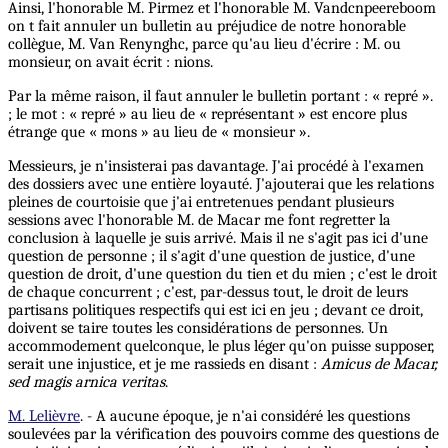
Ainsi, l'honorable M. Pirmez et l'honorable M. Vandcnpeereboom
on t fait annuler un bulletin au préjudice de notre honorable
collègue, M. Van Renynghc, parce qu'au lieu d'écrire : M. ou
monsieur, on avait écrit : nions.
Par la même raison, il faut annuler le bulletin portant : « repré ».
; le mot : « repré » au lieu de « représentant » est encore plus
étrange que « mons » au lieu de « monsieur ».
Messieurs, je n'insisterai pas davantage. J'ai procédé à l'examen
des dossiers avec une entière loyauté. J'ajouterai que les relations
pleines de courtoisie que j'ai entretenues pendant plusieurs
sessions avec l'honorable M. de Macar me font regretter la
conclusion à laquelle je suis arrivé. Mais il ne s'agit pas ici d'une
question de personne ; il s'agit d'une question de justice, d'une
question de droit, d'une question du tien et du mien ; c'est le droit
de chaque concurrent ; c'est, par-dessus tout, le droit de leurs
partisans politiques respectifs qui est ici en jeu ; devant ce droit,
doivent se taire toutes les considérations de personnes. Un
accommodement quelconque, le plus léger qu'on puisse supposer,
serait une injustice, et je me rassieds en disant :
Amicus de Macar,
sed magis arnica veritas
.
M. Lelièvre
. - A aucune époque, je n'ai considéré les questions
soulevées par la vérification des pouvoirs comme des questions de