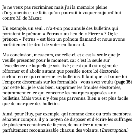
Je ne veux pas récriminer, mais j'ai la mémoire pleine
d'arguments et de faits qu'on pourrait invoquer aujourd'hui
contre M. de Macar.
Un exemple, un seul : n'a-t-on pas annulé des bulletins qui
portaient le prénom « Petrus » au lieu de « Pierre » ? Or, le
prénom « Petrus » est bien un prénom flamand et nous avons
parfaitement le droit de voter en flamand.
Ma conclusion, messieurs, est celle-ci, et c'est la seule que je
veuille présenter pour le moment, car c'est la seule sur
l'excellence de laquelle je sois fixé ; c'est qu'il est urgent de
réformer et d'abolir autant que possible notre loi électorale,
surtout en ce qui concerne les bulletins. Il faut que la bonne foi
l'emporte désormais sur les formalités ; vous avez voulu (
page 15
)
par cette loi, je le sais bien, supprimer les fraudes électorales,
notamment en ce qui concerne les marques apposées aux
bulletins. Mais vous n'y êtes pas parvenus. Rien n'est plus facile
que de marquer des bulletins.
Ainsi, pour Huy, par exemple, qui nomme deux ou trois membres,
sénateur compris, il y a moyen de disposer et d'écrire les suffrages
de plusieurs centaines de façons, de manière à rendre
parfaitement reconnaissable chacun des volants. (
Interruption
.)