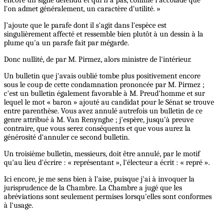
encore un signe défendu et qui n'a pas, comme l'accolade que
l'on admet généralement, un caractère d'utilité. »
J'ajoute que le parafe dont il s'agit dans l'espèce est
singulièrement affecté et ressemble bien plutôt à un dessin à la
plume qu'a un parafe fait par mégarde.
Donc nullité, de par M. Pirmez, alors ministre de l'intérieur.
Un bulletin que j'avais oublié tombe plus positivement encore
sous le coup de cette condamnation prononcée par M. Pirmez ;
c'est un bulletin également favorable à M. Preud'homme et sur
lequel le mot « baron » ajouté au candidat pour le Sénat se trouve
entre parenthèse. Vous avez annulé autrefois un bulletin de ce
genre attribué à M. Van Renynghe ; j'espère, jusqu'à preuve
contraire, que vous serez conséquents et que vous aurez la
générosité d'annuler ce second bulletin.
Un troisième bulletin, messieurs, doit être annulé, par le motif
qu'au lieu d'écrire : « représentant », l'électeur a écrit : « repré ».
Ici encore, je me sens bien à l'aise, puisque j'ai à invoquer la
jurisprudence de la Chambre. La Chambre a jugé que les
abréviations sont seulement permises lorsqu'elles sont conformes
à l'usage.