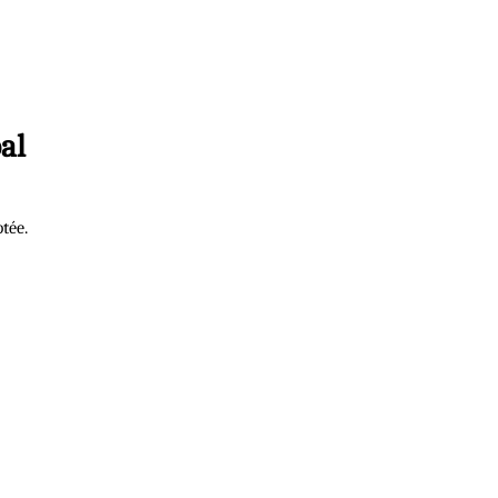
al
tée.