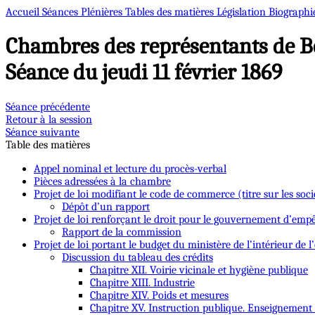
Accueil
Séances Plénières
Tables des matières
Législation
Biographi
Chambres des représentants de B
Séance du jeudi 11 février 1869
Séance précédente
Retour à la session
Séance suivante
Table des matières
Appel nominal et lecture du procès-verbal
Pièces adressées à la chambre
Projet de loi modifiant le code de commerce (titre sur les soci
Dépôt d’un rapport
Projet de loi renforçant le droit pour le gouvernement d’empê
Rapport de la commission
Projet de loi portant le budget du ministère de l’intérieur de l
Discussion du tableau des crédits
Chapitre XII. Voirie vicinale et hygiène publique
Chapitre XIII. Industrie
Chapitre XIV. Poids et mesures
Chapitre XV. Instruction publique. Enseignement