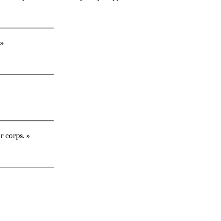
 »
r corps. »