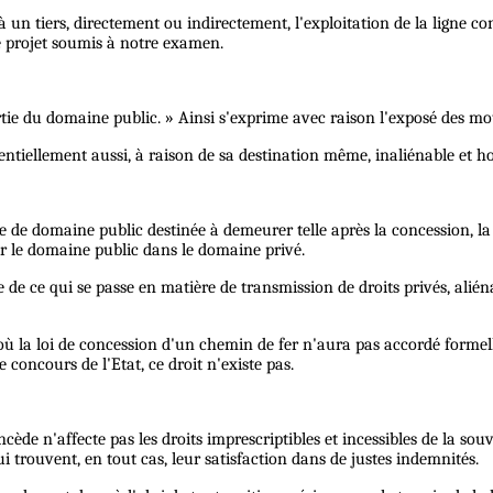
 un tiers, directement ou indirectement, l'exploitation de la ligne co
le projet soumis à notre examen.
tie du domaine public. » Ainsi s'exprime avec raison l'exposé des motifs
ssentiellement aussi, à raison de sa destination même, inaliénable et 
de domaine public destinée à demeurer telle après la concession, la lo
sser le domaine public dans le domaine privé.
se de ce qui se passe en matière de transmission de droits privés, alié
t où la loi de concession d'un chemin de fer n'aura pas accordé form
 concours de l'Etat, ce droit n'existe pas.
ncède n'affecte pas les droits imprescriptibles et incessibles de la so
i trouvent, en tout cas, leur satisfaction dans de justes indemnités.