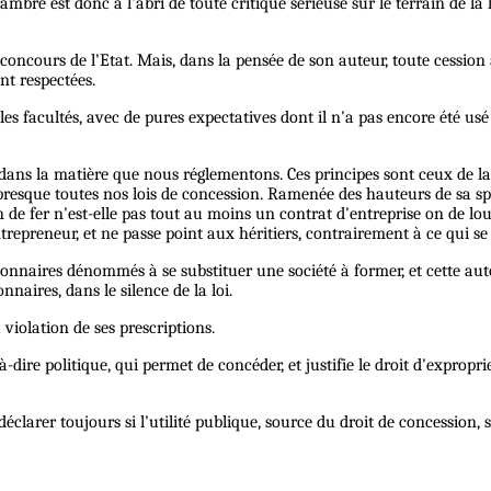
re est donc à l'abri de toute critique sérieuse sur le terrain de la lé
 concours de l'Etat. Mais, dans la pensée de son auteur, toute cession
ont respectées.
es facultés, avec de pures expectatives dont il n'a pas encore été usé 
es dans la matière que nous réglementons. Ces principes sont ceux de 
s presque toutes nos lois de concession. Ramenée des hauteurs de sa sp
n de fer n'est-elle pas tout au moins un contrat d'entreprise on de lou
'entrepreneur, et ne passe point aux héritiers, contrairement à ce qui s
ssionnaires dénommés à se substituer une société à former, et cette a
nnaires, dans le silence de la loi.
a violation de ses prescriptions.
-à-dire politique, qui permet de concéder, et justifie le droit d'expropr
déclarer toujours si l'utilité publique, source du droit de concession,