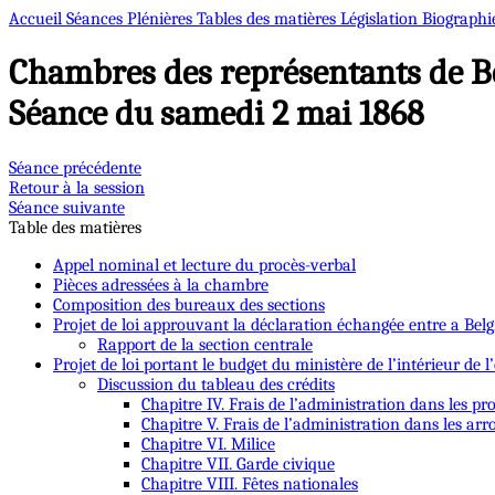
Accueil
Séances Plénières
Tables des matières
Législation
Biographi
Chambres des représentants de B
Séance du samedi 2 mai 1868
Séance précédente
Retour à la session
Séance suivante
Table des matières
Appel nominal et lecture du procès-verbal
Pièces adressées à la chambre
Composition des bureaux des sections
Projet de loi approuvant la déclaration échangée entre a Belgi
Rapport de la section centrale
Projet de loi portant le budget du ministère de l’intérieur de l
Discussion du tableau des crédits
Chapitre IV. Frais de l’administration dans les pr
Chapitre V. Frais de l’administration dans les ar
Chapitre VI. Milice
Chapitre VII. Garde civique
Chapitre VIII. Fêtes nationales