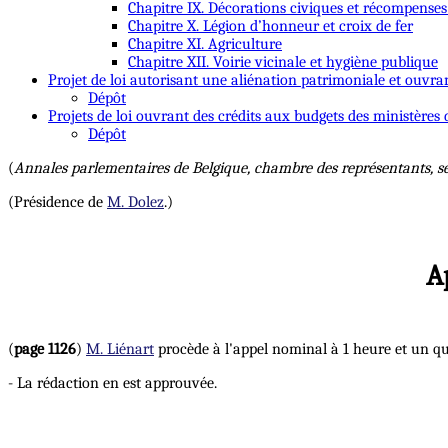
Chapitre IX. Décorations civiques et récompenses
Chapitre X. Légion d’honneur et croix de fer
Chapitre XI. Agriculture
Chapitre XII. Voirie vicinale et hygiène publique
Projet de loi autorisant une aliénation patrimoniale et ouvra
Dépôt
Projets de loi ouvrant des crédits aux budgets des ministères d
Dépôt
(
Annales parlementaires de Belgique, chambre des représentants, s
(Présidence de
M. Dolez
.)
A
(
page 1126
)
M. Liénart
procède à l'appel nominal à 1 heure et un qu
- La rédaction en est approuvée.