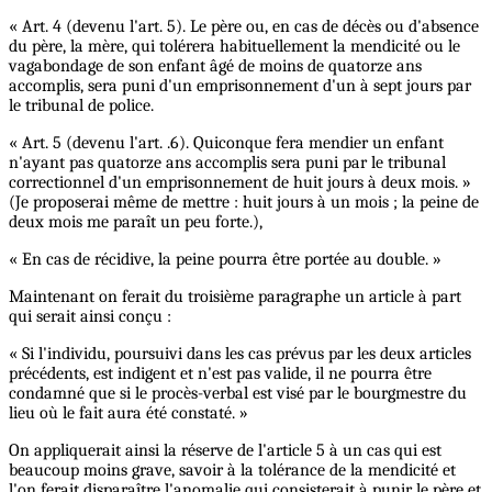
« Art. 4 (devenu l'art. 5). Le père ou, en cas de décès ou d'absence
du père, la mère, qui tolérera habituellement la mendicité ou le
vagabondage de son enfant âgé de moins de quatorze ans
accomplis, sera puni d'un emprisonnement d'un à sept jours par
le tribunal de police.
« Art. 5 (devenu l'art. .6). Quiconque fera mendier un enfant
n'ayant pas quatorze ans accomplis sera puni par le tribunal
correctionnel d'un emprisonnement de huit jours à deux mois. »
(Je proposerai même de mettre : huit jours à un mois ; la peine de
deux mois me paraît un peu forte.),
« En cas de récidive, la peine pourra être portée au double. »
Maintenant on ferait du troisième paragraphe un article à part
qui serait ainsi conçu :
« Si l'individu, poursuivi dans les cas prévus par les deux articles
précédents, est indigent et n'est pas valide, il ne pourra être
condamné que si le procès-verbal est visé par le bourgmestre du
lieu où le fait aura été constaté. »
On appliquerait ainsi la réserve de l'article 5 à un cas qui est
beaucoup moins grave, savoir à la tolérance de la mendicité et
l'on ferait disparaître l'anomalie qui consisterait à punir le père et