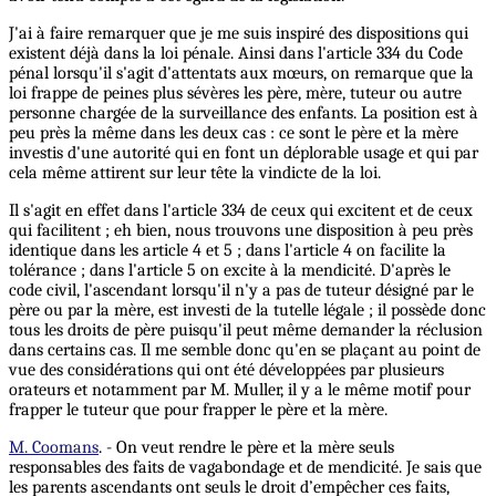
J'ai à faire remarquer que je me suis inspiré des dispositions qui
existent déjà dans la loi pénale. Ainsi dans l'article 334 du Code
pénal lorsqu'il s'agit d'attentats aux mœurs, on remarque que la
loi frappe de peines plus sévères les père, mère, tuteur ou autre
personne chargée de la surveillance des enfants. La position est à
peu près la même dans les deux cas : ce sont le père et la mère
investis d'une autorité qui en font un déplorable usage et qui par
cela même attirent sur leur tête la vindicte de la loi.
Il s'agit en effet dans l'article 334 de ceux qui excitent et de ceux
qui facilitent ; eh bien, nous trouvons une disposition à peu près
identique dans les article 4 et 5 ; dans l'article 4 on facilite la
tolérance ; dans l'article 5 on excite à la mendicité. D'après le
code civil, l'ascendant lorsqu'il n'y a pas de tuteur désigné par le
père ou par la mère, est investi de la tutelle légale ; il possède donc
tous les droits de père puisqu'il peut même demander la réclusion
dans certains cas. Il me semble donc qu'en se plaçant au point de
vue des considérations qui ont été développées par plusieurs
orateurs et notamment par M. Muller, il y a le même motif pour
frapper le tuteur que pour frapper le père et la mère.
M. Coomans
. - On veut rendre le père et la mère seuls
responsables des faits de vagabondage et de mendicité. Je sais que
les parents ascendants ont seuls le droit d’empêcher ces faits,