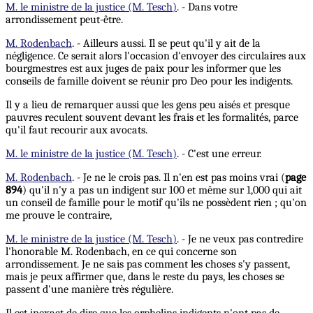
M. le ministre de la justice (M. Tesch)
. - Dans votre
arrondissement peut-être.
M. Rodenbach
. - Ailleurs aussi. Il se peut qu'il y ait de la
négligence. Ce serait alors l'occasion d'envoyer des circulaires aux
bourgmestres est aux juges de paix pour les informer que les
conseils de famille doivent se réunir pro Deo pour les indigents.
Il y a lieu de remarquer aussi que les gens peu aisés et presque
pauvres reculent souvent devant les frais et les formalités, parce
qu'il faut recourir aux avocats.
M. le ministre de la justice (M. Tesch)
. - C'est une erreur.
M. Rodenbach
. - Je ne le crois pas. Il n'en est pas moins vrai (
page
894
) qu'il n'y a pas un indigent sur 100 et même sur 1,000 qui ait
un conseil de famille pour le motif qu'ils ne possèdent rien ; qu'on
me prouve le contraire,
M. le ministre de la justice (M. Tesch)
. - Je ne veux pas contredire
l'honorable M. Rodenbach, en ce qui concerne son
arrondissement. Je ne sais pas comment les choses s'y passent,
mais je peux affirmer que, dans le reste du pays, les choses se
passent d'une manière très régulière.
Il est inexact de dire que les orphelins indigents n'ont pas de