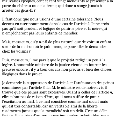
mauvaises époques, cent et cent vingt mendiants se présenter à la
porte du château ou de la ferme, qui donc a songé jamais à
arrêter ces gens-là ?
Il faut donc que nous usions d'une certaine tolérance. Nous
devons en user notamment dans le cas de l'article 4. Je ne crois
pas qu'il soit prudent et logique de punir le père et la mère qui
n'empêcheront pas leurs enfants de mendier.
Mais, messieurs, qu'y a-t-il de plus naturel que de voir un enfant
sortir de la maison où le pain manque pour aller le demander
chez les voisins ?
Puis, messieurs, il me paraît que le projetât rédigé un peu à la
légère. L'honorable ministre de la justice vient d'en fournir les
preuves encore ; il y a bien des cas non prévus et bien des choses
illogiques dans le projet.
Je demande la suppression de l'article 4 et l'atténuation des peines
comminées par l'article 3. Ici M. le ministre est de notre avis, il
trouve que ces peines sont excessives. Quant à celles de l'article 4,
elles n'ont pas de raison d'être, qu'il nous suffise de punir
l'excitation au mal, à ce mal considéré comme mal social mais
qui est très contestable, car un véritable ami de la liberté
n'admettra jamais que la mendicité soit un délit. C'est un délit
factice. Il y a bien d'autres choses immorales, regrettables, mais