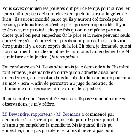
Vous savez combien les pauvres ont peu de temps pour surveiller
leurs enfants ; ceux-ci sont élevés en quelque sorte à la grâce de
Dieu ; ils auront mendié parce qu'ils y auront été forcés par le
besoin, par la nature, et c'est le père qui sera responsable. Il y a
tolérance, me paraît-il, chaque fois qu'on n'empêche pas une
chose que l'on peut empêcher. Or, le père et la mère peuvent seuls
empêcher ; s'ils n'empêchent pas ils sont punissables, ils devront
être punis ; il y a ordre exprès de la loi. Eh bien, je demande que si
l'on maintient l'article on admette au moins l'amendement de M.
le ministre de la justice. (
Interruption
.)
J'ai confiance en M. Dewandre, mais je le demande à la Chambre
tout entière. Je demande en outre qu'on admette aussi mon
amendement, qui consiste dans la substitution du mot « pourra »
au mot « sera », afin de permettre au juge de montrer de
l'humanité qui très souvent n'est que de la justice.
Il me semble que l'assemblée est assez disposée à adhérer à ces
observations, je m'y réfère.
M. Dewandre, rapporteur
. -
M. Coomans
a commencé par
demander s'il ne serait pas injuste de punir le père quand il
n'aurait pu empêcher la mendicité. Mais quand il n'a pu
empêcher, il n'a pas pu tolérer et alors il ne sera pas puni.