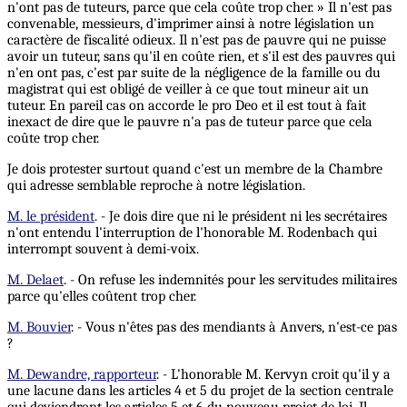
n'ont pas de tuteurs, parce que cela coûte trop cher. » Il n'est pas
convenable, messieurs, d'imprimer ainsi à notre législation un
caractère de fiscalité odieux. Il n'est pas de pauvre qui ne puisse
avoir un tuteur, sans qu'il en coûte rien, et s'il est des pauvres qui
n'en ont pas, c'est par suite de la négligence de la famille ou du
magistrat qui est obligé de veiller à ce que tout mineur ait un
tuteur. En pareil cas on accorde le pro Deo et il est tout à fait
inexact de dire que le pauvre n'a pas de tuteur parce que cela
coûte trop cher.
Je dois protester surtout quand c'est un membre de la Chambre
qui adresse semblable reproche à notre législation.
M. le président
. - Je dois dire que ni le président ni les secrétaires
n'ont entendu l'interruption de l'honorable M. Rodenbach qui
interrompt souvent à demi-voix.
M. Delaet
. - On refuse les indemnités pour les servitudes militaires
parce qu'elles coûtent trop cher.
M. Bouvier
. - Vous n'êtes pas des mendiants à Anvers, n'est-ce pas
?
M. Dewandre, rapporteur
. - L'honorable M. Kervyn croit qu'il y a
une lacune dans les articles 4 et 5 du projet de la section centrale
qui deviendront les articles 5 et 6 du nouveau projet de loi. Il