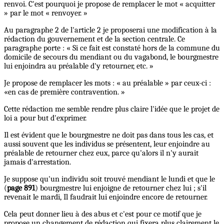
renvoi. C'est pourquoi je propose de remplacer le mot « acquitter
» par le mot « renvoyer. »
Au paragraphe 2 de l'article 2 je proposerai une modification à la
rédaction du gouvernement et de la section centrale. Ce
paragraphe porte : « Si ce fait est constaté hors de la commune du
domicile de secours du mendiant ou du vagabond, le bourgmestre
lui enjoindra au préalable d'y retourner, etc. »
Je propose de remplacer les mots : « au préalable » par ceux-ci :
«en cas de première contravention. »
Cette rédaction me semble rendre plus claire l'idée que le projet de
loi a pour but d'exprimer.
Il est évident que le bourgmestre ne doit pas dans tous les cas, et
aussi souvent que les individus se présentent, leur enjoindre au
préalable de retourner chez eux, parce qu'alors il n'y aurait
jamais d'arrestation.
Je suppose qu'un individu soit trouvé mendiant le lundi et que le
(
page 891
) bourgmestre lui enjoigne de retourner chez lui ; s'il
revenait le mardi, Il faudrait lui enjoindre encore de retourner.
Cela peut donner lieu à des abus et c'est pour ce motif que je
propose un changement de rédaction qui fixera plus clairement le