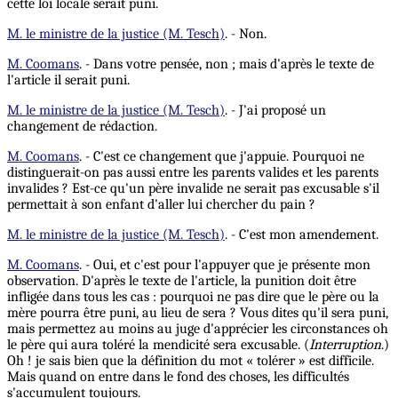
cette loi locale serait puni.
M. le ministre de la justice (M. Tesch)
. - Non.
M. Coomans
. - Dans votre pensée, non ; mais d'après le texte de
l'article il serait puni.
M. le ministre de la justice (M. Tesch)
. - J'ai proposé un
changement de rédaction.
M. Coomans
. - C'est ce changement que j'appuie. Pourquoi ne
distinguerait-on pas aussi entre les parents valides et les parents
invalides ? Est-ce qu'un père invalide ne serait pas excusable s'il
permettait à son enfant d'aller lui chercher du pain ?
M. le ministre de la justice (M. Tesch)
. - C'est mon amendement.
M. Coomans
. - Oui, et c'est pour l'appuyer que je présente mon
observation. D'après le texte de l'article, la punition doit être
infligée dans tous les cas : pourquoi ne pas dire que le père ou la
mère pourra être puni, au lieu de sera ? Vous dites qu'il sera puni,
mais permettez au moins au juge d'apprécier les circonstances oh
le père qui aura toléré la mendicité sera excusable. (
Interruption
.)
Oh ! je sais bien que la définition du mot « tolérer » est difficile.
Mais quand on entre dans le fond des choses, les difficultés
s'accumulent toujours.