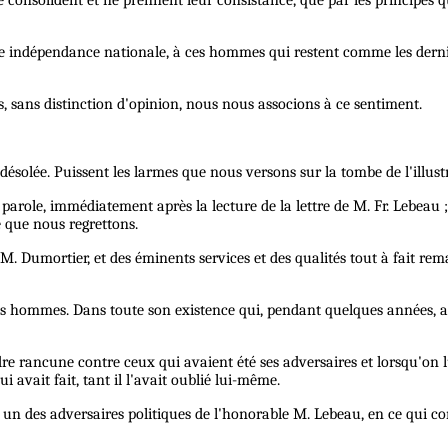
 consolident et ne prennent leur consistance, que par les principes 
re indépendance nationale, à ces hommes qui restent comme les dern
, sans distinction d'opinion, nous nous associons à ce sentiment.
e désolée. Puissent les larmes que nous versons sur la tombe de l'ill
 parole, immédiatement après la lecture de la lettre de M. Fr. Lebeau
ue que nous regrettons.
able M. Dumortier, et des éminents services et des qualités tout à fai
s hommes. Dans toute son existence qui, pendant quelques années, a ét
 rancune contre ceux qui avaient été ses adversaires et lorsqu'on lui p
vait fait, tant il l'avait oublié lui-même.
 des adversaires politiques de l'honorable M. Lebeau, en ce qui conc