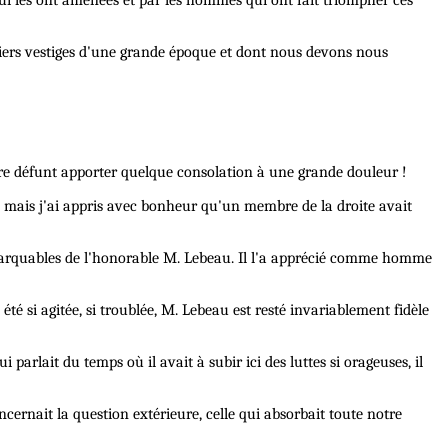
qui les ont amenées et par les hommes qui ont fait triompher ces
iers vestiges d'une grande époque et dont nous devons nous
ustre défunt apporter quelque consolation à une grande douleur !
 ; mais j'ai appris avec bonheur qu'un membre de la droite avait
t remarquables de l'honorable M. Lebeau. Il l'a apprécié comme homme
é si agitée, si troublée, M. Lebeau est resté invariablement fidèle
arlait du temps où il avait à subir ici des luttes si orageuses, il
ernait la question extérieure, celle qui absorbait toute notre