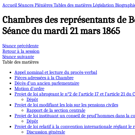
Accueil
Séances Plénières
Tables des matières
Législation
Biographi
Chambres des représentants de B
Séance du mardi 21 mars 1865
Séance précédente
Retour à la session
Séance suivante
Table des matières
Appel nominal et lecture du procès-verbal
Pièces adressées à la Chambre
Décès d’un ancien parlementaire
Motion d'ordre
Projet de loi abrogeant le n°2 de l’article 17 et l’article 21 du 
Dépôt
Projet de loi modifiant les lois sur les pensions civiles
Rapport de la section centrale
Projet de loi instituant un conseil de prud’hommes dans la
Dépôt
Projet de loi relatif à la convention internationale réglant le 
Discussion générale