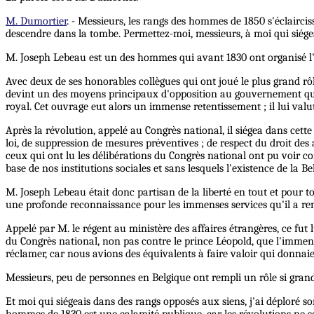
M. Dumortier
. - Messieurs, les rangs des hommes de 1850 s'éclaircis
descendre dans la tombe. Permettez-moi, messieurs, à moi qui siég
M. Joseph Lebeau est un des hommes qui avant 1830 ont organisé l
Avec deux de ses honorables collègues qui ont joué le plus grand rô
devint un des moyens principaux d'opposition au gouvernement qui no
royal. Cet ouvrage eut alors un immense retentissement ; il lui valut 
Après la révolution, appelé au Congrès national, il siégea dans cett
loi, de suppression de mesures préventives ; de respect du droit des 
ceux qui ont lu les délibérations du Congrès national ont pu voir co
base de nos institutions sociales et sans lesquels l'existence de la 
M. Joseph Lebeau était donc partisan de la liberté en tout et pour 
une profonde reconnaissance pour les immenses services qu'il a re
Appelé par M. le régent au ministère des affaires étrangères, ce fut
du Congrès national, non pas contre le prince Léopold, que l'immense
réclamer, car nous avions des équivalents à faire valoir qui donnaient
Messieurs, peu de personnes en Belgique ont rempli un rôle si grand
Et moi qui siégeais dans des rangs opposés aux siens, j'ai déploré so