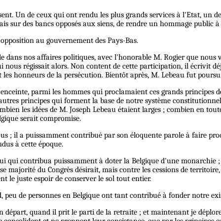
sent. Un de ceux qui ont rendu les plus grands services à l'Etat, un de
eais sur des bancs opposés aux siens, de rendre un hommage public 
'opposition au gouvernement des Pays-Bas.
le dans nos affaires politiques, avec l'honorable M. Rogier que nous 
us régissait alors. Non content de cette participation, il écrivit dé
les honneurs de la persécution. Bientôt après, M. Lebeau fut poursuivi 
e enceinte, parmi les hommes qui proclamaient ces grands principes de l
autres principes qui forment la base de notre système constitutionnel. 
mbien les idées de M. Joseph Lebeau étaient larges ; combien en toute
Belgique serait compromise.
tous ; il a puissamment contribué par son éloquente parole à faire pr
ndus à cette époque.
 lui qui contribua puissamment à doter la Belgique d'une monarchie ; c
 majorité du Congrès désirait, mais contre les cessions de territoire,
 le juste espoir de conserver le sol tout entier.
, peu de personnes en Belgique ont tant contribué à fonder notre exi
n départ, quand il prit le parti de la retraite ; et maintenant je dépl