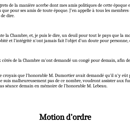
s regrets de la manière acerbe dont mes amis politiques de cette époqu
s que pour ses amis de toute époque. J'en appelle à tous les membres 
 de dire.
oute la Chambre, et, je puis le dire, un deuil pour tout le pays que l
bité et l'intégrité n'ont jamais fait l'objet d'un doute pour personne, 
côtés de la Chambre m'ont demandé un congé pour demain, afin de po
 Je croyais que l'honorable M. Dumortier avait demandé qu'il n'y eût p
ne suis malheureusement pas de ce nombre, voudront assister aux fun
pas séance demain en mémoire de l'honorable M. Lebeau.
Motion d'ordre