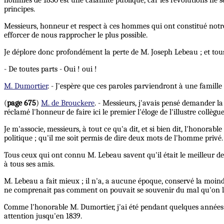
hommes de 1830 est une calamité publique, car les révolutions ne se
principes.
Messieurs, honneur et respect à ces hommes qui ont constitué not
efforcer de nous rapprocher le plus possible.
Je déplore donc profondément la perte de M. Joseph Lebeau ; et tous
- De toutes parts - Oui ! oui !
M. Dumortier
. - J'espère que ces paroles parviendront à une famill
(
page 675
)
M. de Brouckere
. - Messieurs, j'avais pensé demander la
réclamé l'honneur de faire ici le premier l'éloge de l'illustre collèg
Je m'associe, messieurs, à tout ce qu'a dit, et si bien dit, l'honor
politique ; qu'il me soit permis de dire deux mots de l'homme privé.
Tous ceux qui ont connu M. Lebeau savent qu'il était le meilleur de
à tous ses amis.
M. Lebeau a fait mieux ; il n'a, a aucune époque, conservé la moindre
ne comprenait pas comment on pouvait se souvenir du mal qu'on lui a
Comme l'honorable M. Dumortier, j'ai été pendant quelques années un
attention jusqu'en 1839.