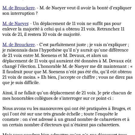
M. de Brouckere
. - M. de Naeyer veut-il avoir la bonté d'expliquer
son interruption ?
M. de Naeyer
. - Un déplacement de 11 voix ne suffit pas pour
enlever la majorité à celui qui a obtenu 21 voix. Retranchez 11
voix de 21, il restera 10 voix de majorité.
M. de Brouckere
. - C'est parfaitement juste ; je vais m'expliquer ;
je raisonnais dans l'hypothèse qu'il n'y aurait qu'une différence
de 21 voix entre M. Soenens et M. Devaux, et alors un
déplacement de 11 voix qui auraient été données à M. Devaux eût
changé l'élection. L'honorable M. de Naeyer me dit maintenant : «
Il faudrait pour que M. Soenens n'eût pas été élu, qu'il eût obtenu
21 voix de moins. » Eh bien, j'accepte ce chiffre ; vous ne direz pas
que je suis difficile.
Ainsi, il ne fallait qu'un déplacement de 21 voix. Je prie chacun de
mes honorables collègues de s'interroger sur ce point-ci :
Nous avons vu les manœuvres qui ont été pratiquées à Bruges, et
qui l'ont été sur une très grande échelle ; toute l’enquête le
constate : on s'est adressé à un grand nombre de cabaretiers et à
un certain nombre d'électeurs qui n'étaient pas cabaretiers.
Mais vous voudrez bien admettre qu'on n'a pas découvert tous