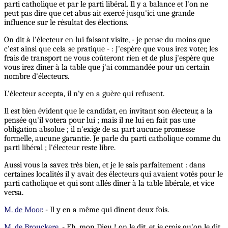
parti catholique et par le parti libéral. Il y a balance et l'on ne
peut pas dire que cet abus ait exercé jusqu'ici une grande
influence sur le résultat des élections.
On dit à l'électeur en lui faisant visite, - je pense du moins que
c'est ainsi que cela se pratique - : J'espère que vous irez voter, les
frais de transport ne vous coûteront rien et de plus j'espère que
vous irez dîner à la table que j'ai commandée pour un certain
nombre d'électeurs.
L'électeur accepta, il n'y en a guère qui refusent.
Il est bien évident que le candidat, en invitant son électeur, a la
pensée qu'il votera pour lui ; mais il ne lui en fait pas une
obligation absolue ; il n'exige de sa part aucune promesse
formelle, aucune garantie. Je parle du parti catholique comme du
parti libéral ; l'électeur reste libre.
Aussi vous la savez très bien, et je le sais parfaitement : dans
certaines localités il y avait des électeurs qui avaient votés pour le
parti catholique et qui sont allés dîner à la table libérale, et vice
versa.
M. de Moor
. - Il y en a même qui dînent deux fois.
M. de Brouckere
. - Eh, mon Dieu ! on le dit, et je crois qu'on le dit