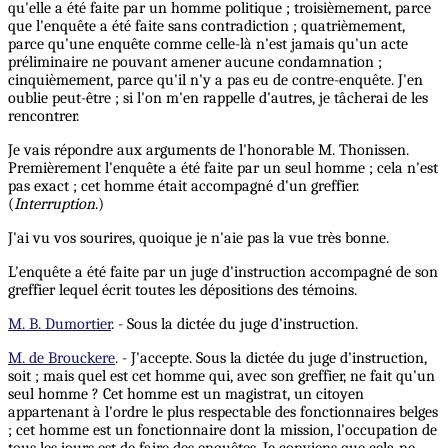
qu'elle a été faite par un homme politique ; troisièmement, parce
que l'enquête a été faite sans contradiction ; quatrièmement,
parce qu'une enquête comme celle-là n'est jamais qu'un acte
préliminaire ne pouvant amener aucune condamnation ;
cinquièmement, parce qu'il n'y a pas eu de contre-enquête. J'en
oublie peut-être ; si l'on m'en rappelle d'autres, je tâcherai de les
rencontrer.
Je vais répondre aux arguments de l'honorable M. Thonissen.
Premièrement l'enquête a été faite par un seul homme ; cela n'est
pas exact ; cet homme était accompagné d'un greffier.
(
Interruption
.)
J'ai vu vos sourires, quoique je n'aie pas la vue très bonne.
L'enquête a été faite par un juge d'instruction accompagné de son
greffier lequel écrit toutes les dépositions des témoins.
M. B. Dumortier
. - Sous la dictée du juge d'instruction.
M. de Brouckere
. - J'accepte. Sous la dictée du juge d'instruction,
soit ; mais quel est cet homme qui, avec son greffier, ne fait qu'un
seul homme ? Cet homme est un magistrat, un citoyen
appartenant à l'ordre le plus respectable des fonctionnaires belges
; cet homme est un fonctionnaire dont la mission, l'occupation de
tous les jours est de faire des enquêtes. Je conviens que cela ne