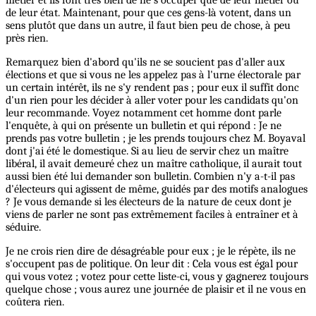
de leur état. Maintenant, pour que ces gens-là votent, dans un
sens plutôt que dans un autre, il faut bien peu de chose, à peu
près rien.
Remarquez bien d'abord qu'ils ne se soucient pas d'aller aux
élections et que si vous ne les appelez pas à l'urne électorale par
un certain intérêt, ils ne s'y rendent pas ; pour eux il suffit donc
d'un rien pour les décider à aller voter pour les candidats qu'on
leur recommande. Voyez notamment cet homme dont parle
l'enquête, à qui on présente un bulletin et qui répond : Je ne
prends pas votre bulletin ; je les prends toujours chez M. Boyaval
dont j'ai été le domestique. Si au lieu de servir chez un maître
libéral, il avait demeuré chez un maître catholique, il aurait tout
aussi bien été lui demander son bulletin. Combien n'y a-t-il pas
d'électeurs qui agissent de même, guidés par des motifs analogues
? Je vous demande si les électeurs de la nature de ceux dont je
viens de parler ne sont pas extrêmement faciles à entraîner et à
séduire.
Je ne crois rien dire de désagréable pour eux ; je le répète, ils ne
s'occupent pas de politique. On leur dit : Cela vous est égal pour
qui vous votez ; votez pour cette liste-ci, vous y gagnerez toujours
quelque chose ; vous aurez une journée de plaisir et il ne vous en
coûtera rien.