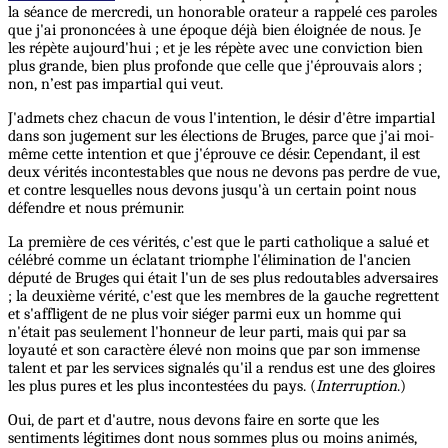
la séance de mercredi, un honorable orateur a rappelé ces paroles
que j'ai prononcées à une époque déjà bien éloignée de nous. Je
les répète aujourd'hui ; et je les répète avec une conviction bien
plus grande, bien plus profonde que celle que j'éprouvais alors ;
non, n’est pas impartial qui veut.
J'admets chez chacun de vous l'intention, le désir d'être impartial
dans son jugement sur les élections de Bruges, parce que j'ai moi-
même cette intention et que j'éprouve ce désir. Cependant, il est
deux vérités incontestables que nous ne devons pas perdre de vue,
et contre lesquelles nous devons jusqu'à un certain point nous
défendre et nous prémunir.
La première de ces vérités, c'est que le parti catholique a salué et
célébré comme un éclatant triomphe l'élimination de l'ancien
député de Bruges qui était l'un de ses plus redoutables adversaires
; la deuxième vérité, c'est que les membres de la gauche regrettent
et s'affligent de ne plus voir siéger parmi eux un homme qui
n'était pas seulement l'honneur de leur parti, mais qui par sa
loyauté et son caractère élevé non moins que par son immense
talent et par les services signalés qu'il a rendus est une des gloires
les plus pures et les plus incontestées du pays. (
Interruption
.)
Oui, de part et d'autre, nous devons faire en sorte que les
sentiments légitimes dont nous sommes plus ou moins animés,