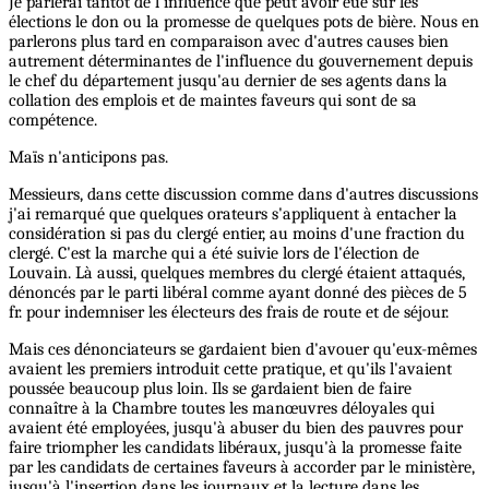
Je parlerai tantôt de l'influence que peut avoir eue sur les
élections le don ou la promesse de quelques pots de bière. Nous en
parlerons plus tard en comparaison avec d'autres causes bien
autrement déterminantes de l'influence du gouvernement depuis
le chef du département jusqu'au dernier de ses agents dans la
collation des emplois et de maintes faveurs qui sont de sa
compétence.
Maïs n'anticipons pas.
Messieurs, dans cette discussion comme dans d'autres discussions
j'ai remarqué que quelques orateurs s'appliquent à entacher la
considération si pas du clergé entier, au moins d'une fraction du
clergé. C'est la marche qui a été suivie lors de l'élection de
Louvain. Là aussi, quelques membres du clergé étaient attaqués,
dénoncés par le parti libéral comme ayant donné des pièces de 5
fr. pour indemniser les électeurs des frais de route et de séjour.
Mais ces dénonciateurs se gardaient bien d'avouer qu'eux-mêmes
avaient les premiers introduit cette pratique, et qu'ils l'avaient
poussée beaucoup plus loin. Ils se gardaient bien de faire
connaître à la Chambre toutes les manœuvres déloyales qui
avaient été employées, jusqu'à abuser du bien des pauvres pour
faire triompher les candidats libéraux, jusqu'à la promesse faite
par les candidats de certaines faveurs à accorder par le ministère,
jusqu'à l'insertion dans les journaux et la lecture dans les