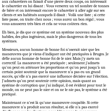
aux cabaretiers on faisait d'une pierre deux coups, on intéressait
le cabaretier en lui disant : Vous verserez un tel nombre de tonnes
de bière et on intéressait encore le cabaretier à aller agir sur ses
clients et ses habitués auxquels il disait : Voilà une liste ; si cette
liste passe, on traite chez nous ; vous aurez un bon régal ; vous
vous amuserez très bien et cela ne vous coûtera rien.
Eh bien, je dis que ce système est un système nouveau des plus
habiles, des plus ingénieux, mais le plus dangereux de tous les
systèmes.
Messieurs, aucun homme de bonne foi n'oserait nier que les
manœuvres que je viens d'indiquer ont été pratiquées à Bruges. Je
défie aucun homme de bonne foi de le nier. Mais j'y mets un
correctif. La manœuvre a été pratiquée ; seulement j'admets
qu'on peut en atténuer les proportions et qu'on peut jusqu'à un
certain point soutenir que la manœuvre n'a pas eu un grand
succès, qu'elle n'a pas exercé une influence décisive sur l'élection.
J'admets qu'on peut soutenir cette opinion, mais quant au
système de corruption que j'ai indiqué, il est évident pour tout le
monde, on ne peut pas le nier et on ne le nie pas, le système a été
pratiqué.
Maintenant ce n'est là qu'une manœuvre coupable. Si cette
manœuvre n'a produit aucun résultat, si elle n'a pas exercé