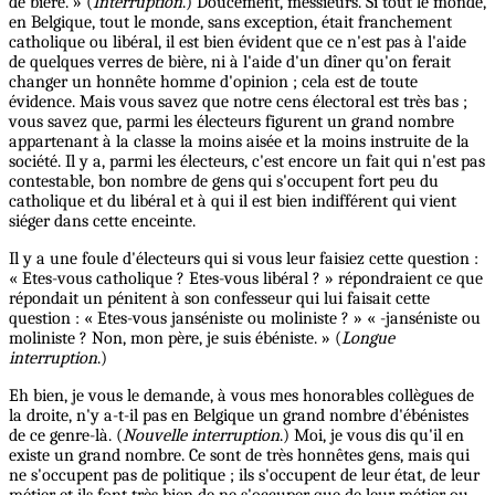
de bière. » (
Interruption
.) Doucement, messieurs. Si tout le monde,
en Belgique, tout le monde, sans exception, était franchement
catholique ou libéral, il est bien évident que ce n'est pas à l'aide
de quelques verres de bière, ni à l'aide d'un dîner qu'on ferait
changer un honnête homme d'opinion ; cela est de toute
évidence. Mais vous savez que notre cens électoral est très bas ;
vous savez que, parmi les électeurs figurent un grand nombre
appartenant à la classe la moins aisée et la moins instruite de la
société. Il y a, parmi les électeurs, c'est encore un fait qui n'est pas
contestable, bon nombre de gens qui s'occupent fort peu du
catholique et du libéral et à qui il est bien indifférent qui vient
siéger dans cette enceinte.
Il y a une foule d'électeurs qui si vous leur faisiez cette question :
« Etes-vous catholique ? Etes-vous libéral ? » répondraient ce que
répondait un pénitent à son confesseur qui lui faisait cette
question : « Etes-vous janséniste ou moliniste ? » « -janséniste ou
moliniste ? Non, mon père, je suis ébéniste. » (
Longue
interruption
.)
Eh bien, je vous le demande, à vous mes honorables collègues de
la droite, n'y a-t-il pas en Belgique un grand nombre d'ébénistes
de ce genre-là. (
Nouvelle interruption
.) Moi, je vous dis qu'il en
existe un grand nombre. Ce sont de très honnêtes gens, mais qui
ne s'occupent pas de politique ; ils s'occupent de leur état, de leur
métier et ils font très bien de ne s'occuper que de leur métier ou