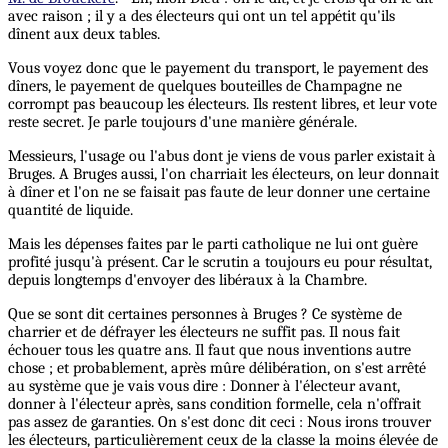
avec raison ; il y a des électeurs qui ont un tel appétit qu'ils
dînent aux deux tables.
Vous voyez donc que le payement du transport, le payement des
dîners, le payement de quelques bouteilles de Champagne ne
corrompt pas beaucoup les électeurs. Ils restent libres, et leur vote
reste secret. Je parle toujours d'une manière générale.
Messieurs, l'usage ou l'abus dont je viens de vous parler existait à
Bruges. A Bruges aussi, l'on charriait les électeurs, on leur donnait
à dîner et l'on ne se faisait pas faute de leur donner une certaine
quantité de liquide.
Mais les dépenses faites par le parti catholique ne lui ont guère
profité jusqu'à présent. Car le scrutin a toujours eu pour résultat,
depuis longtemps d'envoyer des libéraux à la Chambre.
Que se sont dit certaines personnes à Bruges ? Ce système de
charrier et de défrayer les électeurs ne suffit pas. Il nous fait
échouer tous les quatre ans. Il faut que nous inventions autre
chose ; et probablement, après mûre délibération, on s'est arrêté
au système que je vais vous dire : Donner à l'électeur avant,
donner à l'électeur après, sans condition formelle, cela n'offrait
pas assez de garanties. On s'est donc dit ceci : Nous irons trouver
les électeurs, particulièrement ceux de la classe la moins élevée de