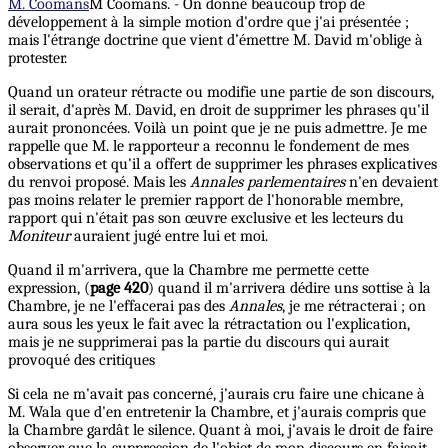
M. Coomans
M Coomans. - On donne beaucoup trop de
développement à la simple motion d'ordre que j'ai présentée ;
mais l'étrange doctrine que vient d’émettre M. David m'oblige à
protester.
Quand un orateur rétracte ou modifie une partie de son discours,
il serait, d'après M. David, en droit de supprimer les phrases qu'il
aurait prononcées. Voilà un point que je ne puis admettre. Je me
rappelle que M. le rapporteur a reconnu le fondement de mes
observations et qu'il a offert de supprimer les phrases explicatives
du renvoi proposé. Mais les
Annales parlementaires
n'en devaient
pas moins relater le premier rapport de l'honorable membre,
rapport qui n'était pas son œuvre exclusive et les lecteurs du
Moniteur
auraient jugé entre lui et moi.
Quand il m'arrivera, que la Chambre me permette cette
expression, (
page 420
) quand il m'arrivera dédire uns sottise à la
Chambre, je ne l'effacerai pas des
Annales
, je me rétracterai ; on
aura sous les yeux le fait avec la rétractation ou l'explication,
mais je ne supprimerai pas la partie du discours qui aurait
provoqué des critiques
Si cela ne m'avait pas concerné, j'aurais cru faire une chicane à
M. Wala que d'en entretenir la Chambre, et j'aurais compris que
la Chambre gardât le silence. Quant à moi, j'avais le droit de faire