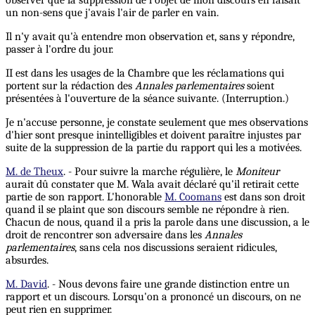
observer que la suppression de l'objet de mon discours en faisait
un non-sens que j'avais l'air de parler en vain.
Il n'y avait qu'à entendre mon observation et, sans y répondre,
passer à l'ordre du jour.
II est dans les usages de la Chambre que les réclamations qui
portent sur la rédaction des
Annales parlementaires
soient
présentées à l'ouverture de la séance suivante. (Interruption.)
Je n'accuse personne, je constate seulement que mes observations
d'hier sont presque inintelligibles et doivent paraître injustes par
suite de la suppression de la partie du rapport qui les a motivées.
M. de Theux
. - Pour suivre la marche régulière, le
Moniteur
aurait dû constater que M. Wala avait déclaré qu'il retirait cette
partie de son rapport. L'honorable
M. Coomans
est dans son droit
quand il se plaint que son discours semble ne répondre à rien.
Chacun de nous, quand il a pris la parole dans une discussion, a le
droit de rencontrer son adversaire dans les
Annales
parlementaires
, sans cela nos discussions seraient ridicules,
absurdes.
M. David
. - Nous devons faire une grande distinction entre un
rapport et un discours. Lorsqu'on a prononcé un discours, on ne
peut rien en supprimer.