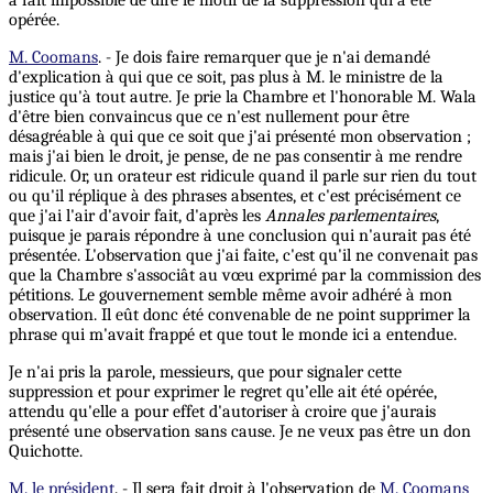
à fait impossible de dire le motif de la suppression qui a été
opérée.
M. Coomans
. - Je dois faire remarquer que je n'ai demandé
d'explication à qui que ce soit, pas plus à M. le ministre de la
justice qu'à tout autre. Je prie la Chambre et l'honorable M. Wala
d'être bien convaincus que ce n'est nullement pour être
désagréable à qui que ce soit que j'ai présenté mon observation ;
mais j'ai bien le droit, je pense, de ne pas consentir à me rendre
ridicule. Or, un orateur est ridicule quand il parle sur rien du tout
ou qu'il réplique à des phrases absentes, et c'est précisément ce
que j'ai l'air d'avoir fait, d'après les
Annales parlementaires
,
puisque je parais répondre à une conclusion qui n'aurait pas été
présentée. L'observation que j'ai faite, c'est qu'il ne convenait pas
que la Chambre s'associât au vœu exprimé par la commission des
pétitions. Le gouvernement semble même avoir adhéré à mon
observation. Il eût donc été convenable de ne point supprimer la
phrase qui m'avait frappé et que tout le monde ici a entendue.
Je n'ai pris la parole, messieurs, que pour signaler cette
suppression et pour exprimer le regret qu’elle ait été opérée,
attendu qu'elle a pour effet d'autoriser à croire que j'aurais
présenté une observation sans cause. Je ne veux pas être un don
Quichotte.
M. le président
. - Il sera fait droit à l'observation de
M. Coomans