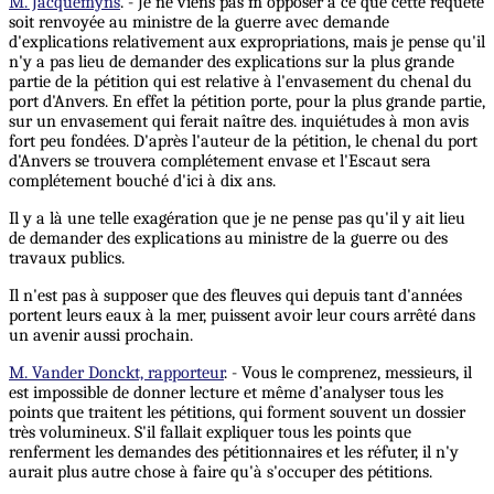
M. Jacquemyns
. - Je ne viens pas m'opposer à ce que cette requête
soit renvoyée au ministre de la guerre avec demande
d'explications relativement aux expropriations, mais je pense qu'il
n'y a pas lieu de demander des explications sur la plus grande
partie de la pétition qui est relative à l'envasement du chenal du
port d'Anvers. En effet la pétition porte, pour la plus grande partie,
sur un envasement qui ferait naître des. inquiétudes à mon avis
fort peu fondées. D'après l'auteur de la pétition, le chenal du port
d'Anvers se trouvera complétement envase et l'Escaut sera
complétement bouché d'ici à dix ans.
Il y a là une telle exagération que je ne pense pas qu'il y ait lieu
de demander des explications au ministre de la guerre ou des
travaux publics.
Il n'est pas à supposer que des fleuves qui depuis tant d'années
portent leurs eaux à la mer, puissent avoir leur cours arrêté dans
un avenir aussi prochain.
M. Vander Donckt, rapporteur
. - Vous le comprenez, messieurs, il
est impossible de donner lecture et même d’analyser tous les
points que traitent les pétitions, qui forment souvent un dossier
très volumineux. S'il fallait expliquer tous les points que
renferment les demandes des pétitionnaires et les réfuter, il n'y
aurait plus autre chose à faire qu'à s'occuper des pétitions.