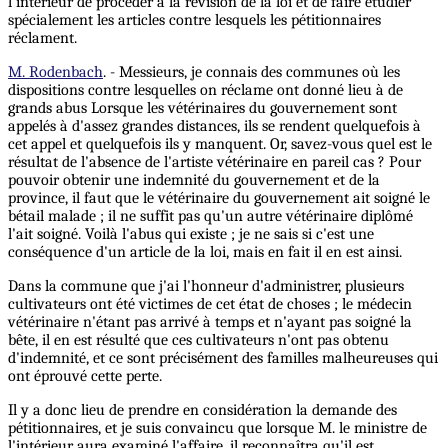
l'intérieur de procéder à la révision de la loi et de faire étudier
spécialement les articles contre lesquels les pétitionnaires
réclament.
M. Rodenbach
. - Messieurs, je connais des communes où les
dispositions contre lesquelles on réclame ont donné lieu à de
grands abus Lorsque les vétérinaires du gouvernement sont
appelés à d'assez grandes distances, ils se rendent quelquefois à
cet appel et quelquefois ils y manquent. Or, savez-vous quel est le
résultat de l'absence de l'artiste vétérinaire en pareil cas ? Pour
pouvoir obtenir une indemnité du gouvernement et de la
province, il faut que le vétérinaire du gouvernement ait soigné le
bétail malade ; il ne suffit pas qu'un autre vétérinaire diplômé
l'ait soigné. Voilà l'abus qui existe ; je ne sais si c'est une
conséquence d'un article de la loi, mais en fait il en est ainsi.
Dans la commune que j'ai l'honneur d'administrer, plusieurs
cultivateurs ont été victimes de cet état de choses ; le médecin
vétérinaire n'étant pas arrivé à temps et n'ayant pas soigné la
bête, il en est résulté que ces cultivateurs n'ont pas obtenu
d'indemnité, et ce sont précisément des familles malheureuses qui
ont éprouvé cette perte.
Il y a donc lieu de prendre en considération la demande des
pétitionnaires, et je suis convaincu que lorsque M. le ministre de
l'intérieur aura examiné l'affaire, il reconnaîtra qu'il est