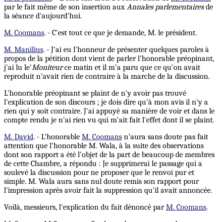
par le fait même de son insertion aux
Annales parlementaires
de
la séance d'aujourd'hui.
M. Coomans
. - C'est tout ce que je demande, M. le président.
M. Manilius
. - J'ai eu l'honneur de présenter quelques paroles à
propos de la pétition dont vient de parler l'honorable préopinant,
j'ai lu le'
Moniteur
ce matin et il m'a paru que ce qu'on avait
reproduit n'avait rien de contraire à la marche de la discussion.
L'honorable préopinant se plaint de n'y avoir pas trouvé
l'explication de son discours ; je dois dire qu'à mon avis il n'y a
rien qui y soit contraire. J'ai appuyé sa manière de voir et dans le
compte rendu je n'ai rien vu qui m'ait fait l'effet dont il se plaint.
M. David
. - L'honorable
M. Coomans
n'aura sans doute pas fait
attention que l'honorable M. Wala, à la suite des observations
dont son rapport a été l'objet de la part de beaucoup de membres
de cette Chambre, a répondu : Je supprimerai le passage qui a
soulevé la discussion pour ne proposer que le renvoi pur et
simple. M. Wala aura sans nul doute remis son rapport pour
l'impression après avoir fait la suppression qu'il avait annoncée.
Voilà, messieurs, l'explication du fait dénoncé par
M. Coomans
.