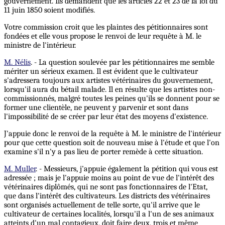
gouvernement. Ils demandent que les articles 22 et 23 de la loi du
11 juin 1850 soient modifiés.
Votre commission croit que les plaintes des pétitionnaires sont
fondées et elle vous propose le renvoi de leur requête à M. le
ministre de l'intérieur.
M. Nélis
. - La question soulevée par les pétitionnaires me semble
mériter un sérieux examen. Il est évident que le cultivateur
s'adressera toujours aux artistes vétérinaires du gouvernement,
lorsqu'il aura du bétail malade. Il en résulte que les artistes non-
commissionnés, malgré toutes les peines qu'ils se donnent pour se
former une clientèle, ne peuvent y parvenir et sont dans
l'impossibilité de se créer par leur état des moyens d'existence.
J'appuie donc le renvoi de la requête à M. le ministre de l'intérieur
pour que cette question soit de nouveau mise à l'étude et que l'on
examine s'il n'y a pas lieu de porter remède à cette situation.
M. Muller
. - Messieurs, j'appuie également la pétition qui vous est
adressée ; mais je l'appuie moins au point de vue de l'intérêt des
vétérinaires diplômés, qui ne sont pas fonctionnaires de l'Etat,
que dans l'intérêt des cultivateurs. Les districts des vétérinaires
sont organisés actuellement de telle sorte, qu'il arrive que le
cultivateur de certaines localités, lorsqu'il a l'un de ses animaux
atteints d'un mal contagieux, doit faire deux, trois et même