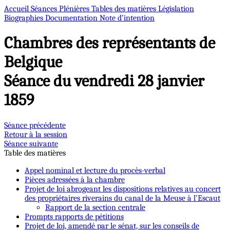
Accueil
Séances Plénières
Tables des matières
Législation
Biographies
Documentation
Note d’intention
Chambres des représentants de
Belgique
Séance du vendredi 28 janvier
1859
Séance précédente
Retour à la session
Séance suivante
Table des matières
Appel nominal et lecture du procès-verbal
Pièces adressées à la chambre
Projet de loi abrogeant les dispositions relatives au concert
des propriétaires riverains du canal de la Meuse à l’Escaut
Rapport de la section centrale
Prompts rapports de pétitions
Projet de loi, amendé par le sénat, sur les conseils de