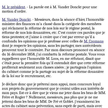
M. le président
. - La parole est à M. Vander Donckt pour une
motion d'ordre.
M. Vander Donckt
. - Messieurs, dans la séance d'hier, l'honorable
ministre des finances m'a classé dans la catégorie des membres
qui réclament la réforme de nos lois sur le régime postal, la
réforme de nos lois douanières, etc. C'est contre ces paroles que je
tiens protester, et j'aime à croire que c'est par erreur qu'il a
confondu les opinions que je professe avec celles de
M. Coomans
dont je respecte les opinions, sans les partager, mes antécédents
prouvent tout le contraire. Par mon discours prononcé en séance
du 16 décembre 1858, j'ai combattu la reforme postale. Vous vous
rappellerez que l'honorable M. Loos, en me réfutant, disait que
c’était pour la première fois qu'il entendait dire que cette réforme
profiterait seulement aux classes aisées ; je partageais l'opinion
du cabinet comme je la partage au sujet de la réforme douanière
de la loi sur le recrutement, etc.
Je déclare donc que je prêterai mon appui, mon concours loyal
aux projets du gouvernement que je croirai utiles aux intérêts de
mon pays. Est-ce à dire que je viens me jeter dans les bras de MM.
Frère et Rogier ? Nullement, messieurs, pas plus que je ne me
jetterai dans les bras de MM. De Fré et Goblet. j'examinerai les
actes du cabinet sans prévention, sans esprit de parti, mais avec