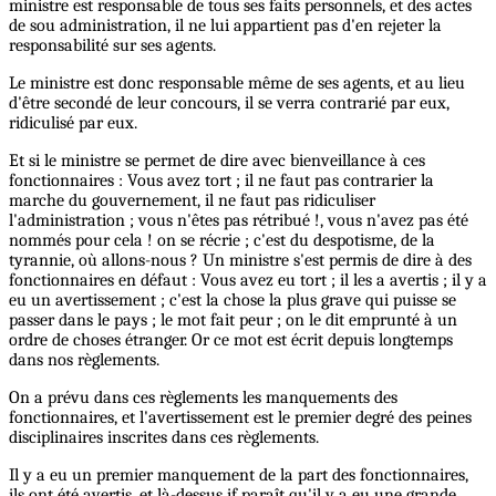
ministre est responsable de tous ses faits personnels, et des actes
de sou administration, il ne lui appartient pas d'en rejeter la
responsabilité sur ses agents.
Le ministre est donc responsable même de ses agents, et au lieu
d'être secondé de leur concours, il se verra contrarié par eux,
ridiculisé par eux.
Et si le ministre se permet de dire avec bienveillance à ces
fonctionnaires : Vous avez tort ; il ne faut pas contrarier la
marche du gouvernement, il ne faut pas ridiculiser
l'administration ; vous n'êtes pas rétribué !, vous n'avez pas été
nommés pour cela ! on se récrie ; c'est du despotisme, de la
tyrannie, où allons-nous ? Un ministre s'est permis de dire à des
fonctionnaires en défaut : Vous avez eu tort ; il les a avertis ; il y a
eu un avertissement ; c'est la chose la plus grave qui puisse se
passer dans le pays ; le mot fait peur ; on le dit emprunté à un
ordre de choses étranger. Or ce mot est écrit depuis longtemps
dans nos règlements.
On a prévu dans ces règlements les manquements des
fonctionnaires, et l'avertissement est le premier degré des peines
disciplinaires inscrites dans ces règlements.
Il y a eu un premier manquement de la part des fonctionnaires,
ils ont été avertis, et là-dessus if paraît qu'il y a eu une grande