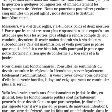
la question à quelques bourgmestres, et immédiatement les
bourgmestres de s'écrier : Nous ne pourrions pas tolérer pendant
cinq minutes un pareil agent ; nous devrions le destituer
immédiatement.
Messieurs, y a -t-il deux règles, y a-t-il deux poids et deux mesures
? Parce que les ministres sont plus responsables, plus exposés aux
attaques que tous les autres, plus obligés à rendre compte de leur
conduite, devraient-ils avoir moins de droit vis-à-vis de leurs
subordonnés ? Cela est inadmissible, et voilà pourquoi je pense
que ce qui a été fait a été bien fait, voilà pourquoi je pense que
notre doctrine n'a rien que de conforme au bon sens et à la
justice.
Nous disons aux fonctionnaires : Consultez les sentiments du
devoir, consultez les règles de la bienséance, servez loyalement,
fidèlement l'administration ; si vous croyez devoir vous détacher
d'elle, lui devenir hostiles, la loyauté exige que vous ne continuiez
plus à la servir.
Voilà les devoirs tracés aux fonctionnaires et je dois le dire, en
général, tous les fonctionnaires publics sont parfaitement
pénétrés de ce devoir. Ce n'est que par exception, je dirai même
par légèreté (car il n'y a pas eu, je pense, de mauvaise intention),
par une sorte de légèreté, que les faits qui ont été signalés dans les