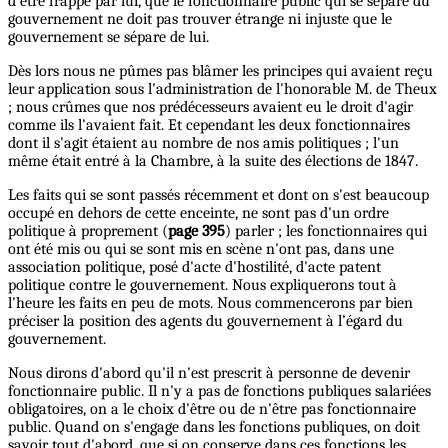
d'être frappé par lui, que le fonctionnaire public qui se sépare du
gouvernement ne doit pas trouver étrange ni injuste que le
gouvernement se sépare de lui.
Dès lors nous ne pûmes pas blâmer les principes qui avaient reçu
leur application sous l'administration de l'honorable M. de Theux
; nous crûmes que nos prédécesseurs avaient eu le droit d'agir
comme ils l'avaient fait. Et cependant les deux fonctionnaires
dont il s'agit étaient au nombre de nos amis politiques ; l'un
même était entré à la Chambre, à la suite des élections de 1847.
Les faits qui se sont passés récemment et dont on s'est beaucoup
occupé en dehors de cette enceinte, ne sont pas d'un ordre
politique à proprement (
page 395
) parler ; les fonctionnaires qui
ont été mis ou qui se sont mis en scène n'ont pas, dans une
association politique, posé d'acte d'hostilité, d'acte patent
politique contre le gouvernement. Nous expliquerons tout à
l'heure les faits en peu de mots. Nous commencerons par bien
préciser la position des agents du gouvernement à l’égard du
gouvernement.
Nous dirons d'abord qu'il n'est prescrit à personne de devenir
fonctionnaire public. Il n'y a pas de fonctions publiques salariées
obligatoires, on a le choix d'être ou de n'être pas fonctionnaire
public. Quand on s'engage dans les fonctions publiques, on doit
savoir tout d'abord, que si on conserve dans ces fonctions les