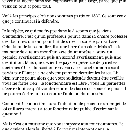
je veux la liberté dans son expression la plus large, parce que je la
veux en tout et pour tout.
Voilà les principes d'où nous sommes partis en 1830. Ce sont ceux
que je continuerai à défendre.
Je le répète, ce qui me frappe dans le discours que je viens
d'entendre, c'est qu'un professeur pourra dans sa chaire professer
des doctrines qui ont pour but de saper la société par sa base.
Celui-là on le laissera dire, il a une liberté absolue. Mais s'il a le
malheur de dire un mot d'un acte du ministère, il aura un
premier avertissement, puis un second avertissement, puis une
destitution. Mais que devient le pays en présence de pareilles
doctrines ? C'est la position renversée. Les fonctionnaires sont
payés par l'Etat ; ils ne doivent point en détruire les bases. Eh
bien, sur ce point, alors que votre sollicitude devrait être éveillée,
vous ne faites rien ; le fonctionnaire est libre ; vous lui permettez
d'écrire tout ce qu'il voudra contre les bases de la société ; mais il
ne pourra écrire un mot contre l'opinion du ministère.
Comment ! le ministère aura l'intention de présenter un projet de
loi et il sera interdit à tout fonctionnaire public d'écrire sur la
question !
Mais c'est du mutisme que vous imposez aux fonctionnaires. Et
que devient alors la liberté ? Ecrivez maintenant dans la