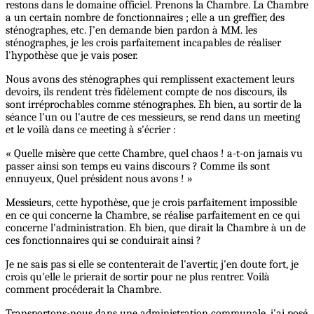
restons dans le domaine officiel. Prenons la Chambre. La Chambre
a un certain nombre de fonctionnaires ; elle a un greffier, des
sténographes, etc. J’en demande bien pardon à MM. les
sténographes, je les crois parfaitement incapables de réaliser
l'hypothèse que je vais poser.
Nous avons des sténographes qui remplissent exactement leurs
devoirs, ils rendent très fidèlement compte de nos discours, ils
sont irréprochables comme sténographes. Eh bien, au sortir de la
séance l'un ou l'autre de ces messieurs, se rend dans un meeting
et le voilà dans ce meeting à s'écrier :
« Quelle misère que cette Chambre, quel chaos ! a-t-on jamais vu
passer ainsi son temps eu vains discours ? Comme ils sont
ennuyeux, Quel président nous avons ! »
Messieurs, cette hypothèse, que je crois parfaitement impossible
en ce qui concerne la Chambre, se réalise parfaitement en ce qui
concerne l'administration. Eh bien, que dirait la Chambre à un de
ces fonctionnaires qui se conduirait ainsi ?
Je ne sais pas si elle se contenterait de l'avertir, j'en doute fort, je
crois qu'elle le prierait de sortir pour ne plus rentrer. Voilà
comment procéderait la Chambre.
Transportons-nous dans une administration communale, j'ai posé