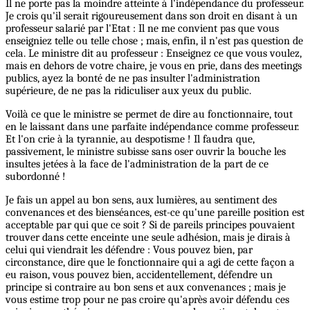
Il ne porte pas la moindre atteinte à l'indépendance du professeur.
Je crois qu'il serait rigoureusement dans son droit en disant à un
professeur salarié par l'Etat : Il ne me convient pas que vous
enseigniez telle ou telle chose ; mais, enfin, il n'est pas question de
cela. Le ministre dit au professeur : Enseignez ce que vous voulez,
mais en dehors de votre chaire, je vous en prie, dans des meetings
publics, ayez la bonté de ne pas insulter l'administration
supérieure, de ne pas la ridiculiser aux yeux du public.
Voilà ce que le ministre se permet de dire au fonctionnaire, tout
en le laissant dans une parfaite indépendance comme professeur.
Et l'on crie à la tyrannie, au despotisme ! Il faudra que,
passivement, le ministre subisse sans oser ouvrir la bouche les
insultes jetées à la face de l'administration de la part de ce
subordonné !
Je fais un appel au bon sens, aux lumières, au sentiment des
convenances et des bienséances, est-ce qu'une pareille position est
acceptable par qui que ce soit ? Si de pareils principes pouvaient
trouver dans cette enceinte une seule adhésion, mais je dirais à
celui qui viendrait les défendre : Vous pouvez bien, par
circonstance, dire que le fonctionnaire qui a agi de cette façon a
eu raison, vous pouvez bien, accidentellement, défendre un
principe si contraire au bon sens et aux convenances ; mais je
vous estime trop pour ne pas croire qu'après avoir défendu ces