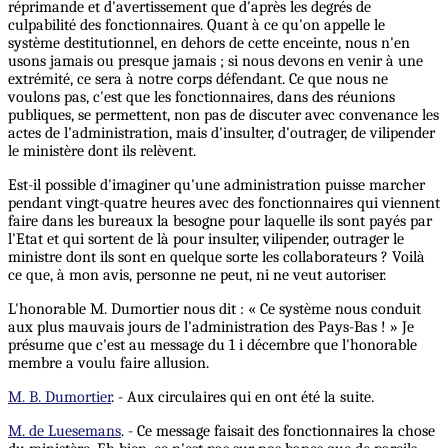
réprimande et d'avertissement que d'après les degrés de
culpabilité des fonctionnaires. Quant à ce qu'on appelle le
système destitutionnel, en dehors de cette enceinte, nous n'en
usons jamais ou presque jamais ; si nous devons en venir à une
extrémité, ce sera à notre corps défendant. Ce que nous ne
voulons pas, c'est que les fonctionnaires, dans des réunions
publiques, se permettent, non pas de discuter avec convenance les
actes de l'administration, mais d'insulter, d'outrager, de vilipender
le ministère dont ils relèvent.
Est-il possible d'imaginer qu'une administration puisse marcher
pendant vingt-quatre heures avec des fonctionnaires qui viennent
faire dans les bureaux la besogne pour laquelle ils sont payés par
l'Etat et qui sortent de là pour insulter, vilipender, outrager le
ministre dont ils sont en quelque sorte les collaborateurs ? Voilà
ce que, à mon avis, personne ne peut, ni ne veut autoriser.
L'honorable M. Dumortier nous dit : « Ce système nous conduit
aux plus mauvais jours de l'administration des Pays-Bas ! » Je
présume que c'est au message du 1 i décembre que l'honorable
membre a voulu faire allusion.
M. B. Dumortier
. - Aux circulaires qui en ont été la suite.
M. de Luesemans
. - Ce message faisait des fonctionnaires la chose